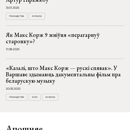
13.01.2026
ГРАМАДСТВА
МУЗЫКА
Як Макс Корж 9 жніўня «перагарнуў
старонку»?
11.08.2025
«Казалі, што Макс Корж — рускі спявак». У
Варшаве здымаюць дакументальны фільм пра
беларускую музыку
20.05.2025
ГРАМАДСТВА
КІНО
МУЗЫКА
Апошняе