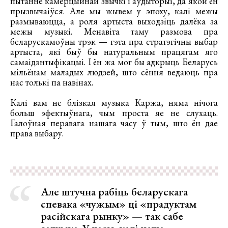
пытанне камерцыйнай звычкі і аўдыторыі, да якой ён
прызвычаіўся. Але мы жывем у эпоху, калі межы
размываюцца, а роля артыста выходзіць далёка за
межы музыкі. Менавіта таму размова пра
беларускамоўны трэк — гэта пра стратэгічны выбар
артыста, які быў бы натуральным працягам яго
самаідэнтыфікацыі. І ён жа мог бы адкрыць Беларусь
мільёнам маладых людзей, што сёння ведаюць пра
нас толькі па навінах.
Калі вам не блізкая музыка Каржа, няма нічога
больш эфектыўнага, чым проста яе не слухаць.
Галоўная перавага нашага часу ў тым, што ён дае
права выбару.
Але штучна рабіць беларускага
спевака «чужым» ці «прадуктам
расійскага рынку» — так сабе