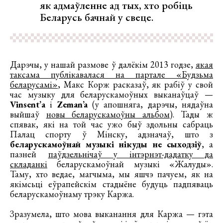
як адмаўленне ад тых, хто робіць
Беларусь бачнай у свеце.
Дарэчы, у нашай размове ў далёкім 2013 годзе,
якая
таксама публікавалася на партале «Будзьма
беларусамі»
, Макс Корж расказаў, як рабіў у свой
час музыку для беларускамоўных выканаўцаў —
Vinsent’а
і
Zeman’a
(у апошняга, дарэчы, нядаўна
выйшаў
новы беларускамоўны альбом
). Тады ж
спявак, які на той час ужо быў здольны сабраць
Палац спорту ў Мінску, адзначаў, што з
беларускамоўнай музыкі нікуды не сыходзіў
, а
пазней
паўдзельнічаў у інтэрнэт-дадатку да
складанкі
беларускамоўнай музыкі «Жалуды».
Таму, хто ведае, магчыма, мы яшчэ пачуем, як на
якімсьці еўрапейскім стадыёне будуць падпяваць
беларускамоўнаму трэку Каржа.
Зразумела, што мова выканання для Каржа — гэта