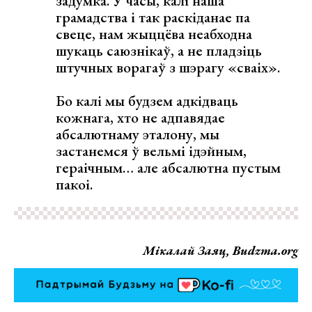
задумка. У часы, калі наша
грамадства і так раскіданае па
свеце, нам жыццёва неабходна
шукаць саюзнікаў, а не пладзіць
штучных ворагаў з шэрагу «сваіх».
Бо калі мы будзем адкідваць
кожнага, хто не адпавядае
абсалютнаму эталону, мы
застанемся ў вельмі ідэйным,
гераічным… але абсалютна пустым
пакоі.
Мікалай Заяц, Budzma.org