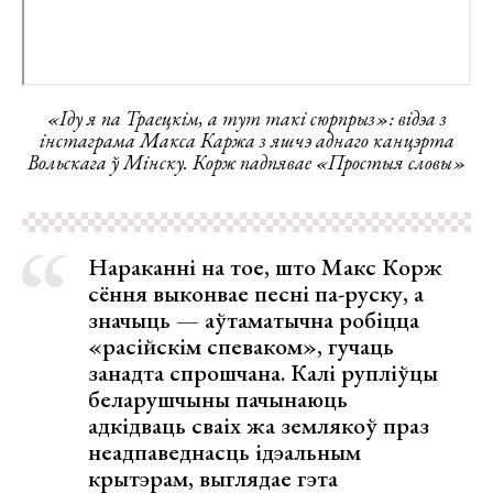
«Іду я па Траецкім, а тут такі сюрпрыз»: відэа з
інстаграма Макса Каржа з яшчэ аднаго канцэрта
Вольскага ў Мінску. Корж падпявае «Простыя словы»
Нараканні на тое, што Макс Корж
сёння выконвае песні па-руску, а
значыць — аўтаматычна робіцца
«расійскім спеваком», гучаць
занадта спрошчана. Калі рупліўцы
беларушчыны пачынаюць
адкідваць сваіх жа землякоў праз
неадпаведнасць ідэальным
крытэрам, выглядае гэта