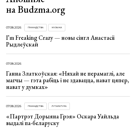
на Budzma.org
07.08.2026
ГРАМАДСТВА
МУЗЫКА
I’m Freaking Crazy — новы сінгл Анастасіі
Рыдлеўскай
07.08.2026
Ганна Златкоўская: «Няхай не перамаглі, але
магчы — гэта рабіць і не здавацца, нават цяпер,
нават у думках»
07.08.2026
ГРАМАДСТВА
ЛІТАРАТУРА
«Партрэт Дорыяна Грэя» Оскара Уайльда
выдалі па-беларуску