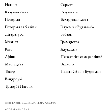
Навіны
Сармат
Калумністыка
Разумняты
Гісторыя
Беларуская мова
Гісторыя за 5 хвілін
Гатуем з «Будзьма!»
Літаратура
Забавы
Музыка
Грамадства
Кіно
Адукацыя
Афіша
Псіхалогія і самаразвіццё
Мастацтва
Экалогія
Тэатр
Паштоўкі ад «Будзьма!»
Вандроўкі
Трызуб і Пагоня
ШТО ТАКОЕ «БУДЗЬМА БЕЛАРУСАМІ!»
АСОБЫ КАМПАНІІ