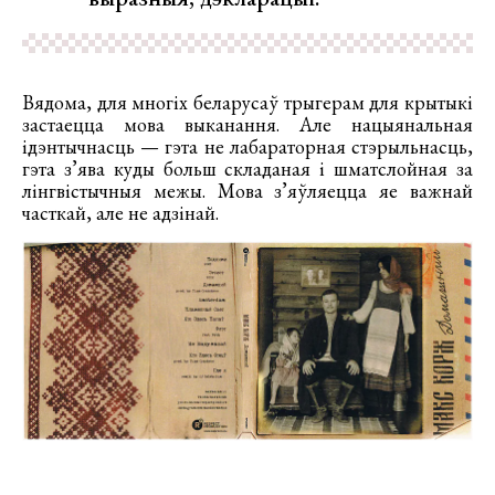
Вядома, для многіх беларусаў трыгерам для крытыкі
застаецца мова выканання. Але нацыянальная
ідэнтычнасць — гэта не лабараторная стэрыльнасць,
гэта з’ява куды больш складаная і шматслойная за
лінгвістычныя межы. Мова з’яўляецца яе важнай
часткай, але не адзінай.