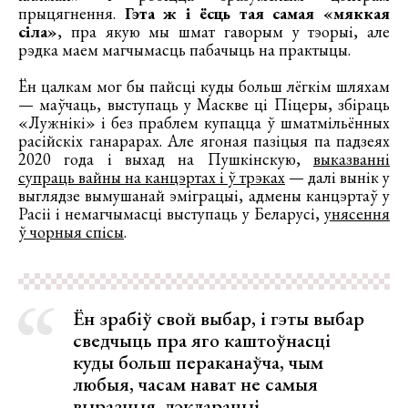
прыцягнення.
Гэта ж і ёсць тая самая «мяккая
сіла»
, пра якую мы шмат гаворым у тэорыі, але
рэдка маем магчымасць пабачыць на практыцы.
Ён цалкам мог бы пайсці куды больш лёгкім шляхам
— маўчаць, выступаць у Маскве ці Піцеры, збіраць
«Лужнікі» і без праблем купацца ў шматмільённых
расійскіх ганарарах. Але ягоная пазіцыя па падзеях
2020 года і выхад на Пушкінскую,
выказванні
супраць вайны на канцэртах і ў трэках
— далі вынік у
выглядзе вымушанай эміграцыі, адмены канцэртаў у
Расіі і немагчымасці выступаць у Беларусі,
унясення
ў чорныя спісы
.
Ён зрабіў свой выбар, і гэты выбар
сведчыць пра яго каштоўнасці
куды больш пераканаўча, чым
любыя, часам нават не самыя
выразныя, дэкларацыі.