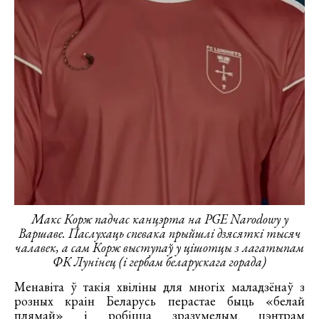
Макс Корж падчас канцэрта на PGE Narodowy у
Варшаве. Паслухаць спевака прыйшлі дзясяткі тысяч
чалавек, а сам Корж выступаў у цішотцы з лагатыпам
ФК Лунінец (і гербам беларускага горада)
Менавіта ў такія хвіліны для многіх маладзёнаў з
розных краін Беларусь перастае быць «белай
плямай» і робіцца зразумелым цэнтрам