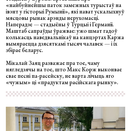
«найбуйнейшы паток замежных турыстаў на
івэнт у гісторыі Румыніі», які нават ускалыхнуў
мясцовы рынак арэнды нерухомасці.
Наперадзе — стадыёны ў Турцыі і Германіі.
Маштаб сапраўды ўражвае: ужо шмат гадоў
колькасць наведвальнікаў на канцэртах Каржа
вымяраецца дзясяткамі тысяч чалавек — і іх
збірае беларус.
Мікалай Заяц разважае пра тое, чаму
нягледзячы на тое, што Макс Корж выконвае
свае песні па-расейску, не варта лічыць яго
«чужым» ці «прадуктам расійскага рынку».