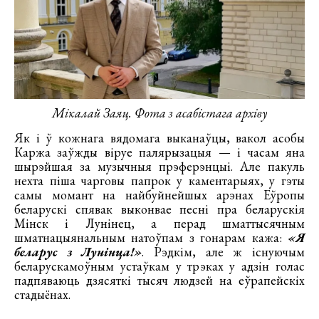
Мікалай Заяц. Фота з асабістага архіву
Як і ў кожнага вядомага выканаўцы, вакол асобы
Каржа заўжды віруе палярызацыя — і часам яна
шырэйшая за музычныя прэферэнцыі. Але пакуль
нехта піша чарговы папрок у каментарыях, у гэты
самы момант на найбуйнейшых арэнах Еўропы
беларускі спявак выконвае песні пра беларускія
Мінск і Лунінец, а перад шматтысячным
шматнацыянальным натоўпам з гонарам кажа:
«Я
беларус з Лунінца!»
. Рэдкім, але ж існуючым
беларускамоўным устаўкам у трэках у адзін голас
падпяваюць дзясяткі тысяч людзей на еўрапейскіх
стадыёнах.