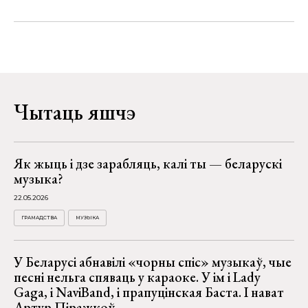
Чытаць яшчэ
Як жыць і дзе зарабляць, калі ты — беларускі
музыка?
22.05.2026
ГРАМАДСТВА
МУЗЫКА
У Беларусі абнавілі «чорны спіс» музыкаў, чые
песні нельга спяваць у караоке. У ім і Lady
Gaga, і NaviBand, і прапуцінская Баста. І нават
Артур Піражкоў