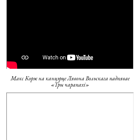
Макс Корж на канцэрце Лявона Вольскага падпявае
«Тры чарапахі»