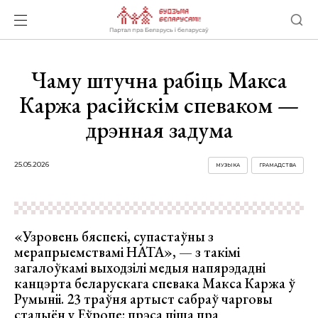
Чаму штучна рабіць Макса
Каржа расійскім спеваком —
дрэнная задума
25.05.2026
МУЗЫКА
ГРАМАДСТВА
«Узровень бяспекі, супастаўны з
мерапрыемствамі НАТА», — з такімі
загалоўкамі выходзілі медыя напярэдадні
канцэрта беларускага спевака Макса Каржа ў
Румыніі. 23 траўня артыст сабраў чарговы
стадыён у Еўропе: прэса піша пра