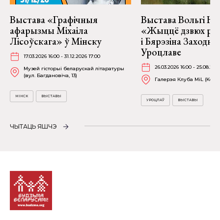
Выстава «Графічныя
Выстава Вольгі На
афарызмы Міхаіла
«Жыццё дзвюх рэк
Лісоўскага» ў Мінску
і Бярэзіна Заходня
Уроцлаве
17.03.2026 16:00 - 31.12.2026 17:00
26.03.2026 16:00 - 25.08.202
Музей гісторыі беларускай літаратуры
(вул. Багдановіча, 13)
Галерэя Клуба MiL (Kościu
МІНСК
ВЫСТАВЫ
УРОЦЛАЎ
ВЫСТАВЫ
ЧЫТАЦЬ ЯШЧЭ