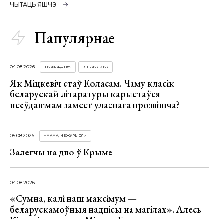
ЧЫТАЦЬ ЯШЧЭ
Папулярнае
04.08.2026
ГРАМАДСТВА
ЛІТАРАТУРА
Як Міцкевіч стаў Коласам. Чаму класік
беларускай літаратуры карыстаўся
псеўданімам замест уласнага прозвішча?
05.08.2026
«МАМА, НЕ ЖУРЫСЯ!»
Залегчы на дно ў Крыме
04.08.2026
«Сумна, калі наш максімум —
беларускамоўныя надпісы на магілах». Алесь