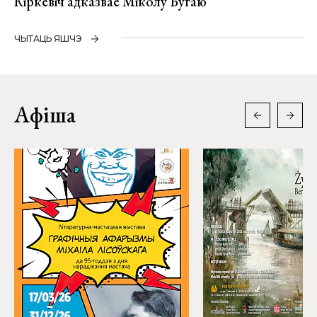
Кіркевіч адказвае Міколу Бугаю
ЧЫТАЦЬ ЯШЧЭ
Афіша