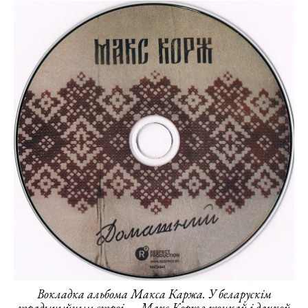
Вокладка альбома Макса Каржа. У беларускім
традыцыйным строі — Макс Корж з жонкай і дачкой