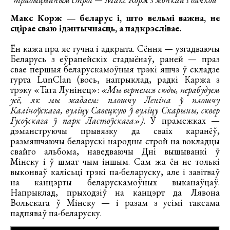
Макс Корж — беларус і, што вельмі важна, не
сцірае сваю ідэнтычнасць, а падкрэслівае.
Ён кажа пра яе гучна і адкрыта. Сёння — узгадваючы
Беларусь з еўрапейскіх стадыёнаў, раней — праз
свае першыя беларускамоўныя трэкі яшчэ ў складзе
гурта LunClan (вось, напрыклад, радкі Каржа з
трэку «Тата Лунінец»:
«Мы вернемся сюды, перабудуем
усё, як мы жадаем: плошчу Леніна ў плошчу
Каліноўскага, вуліцу Савецкую ў вуліцу Скарыны, сквер
Гусоўскага ў парк Ластоўскага»)
. У прамежках —
дэманструючы прывязку да сваіх каранёў,
размяшчаючы беларускі народны строй на вокладцы
свайго альбома, наведваючы Дні вышыванкі ў
Мінску і ў шмат чым іншым. Сам жа ён не толькі
выконваў калісьці трэкі па-беларуску, але і завітваў
на канцэрты беларускамоўных выканаўцаў.
Напрыклад, прыходзіў на канцэрт да Лявона
Вольскага ў Мінску — і разам з усімі таксама
падпяваў па-беларуску.