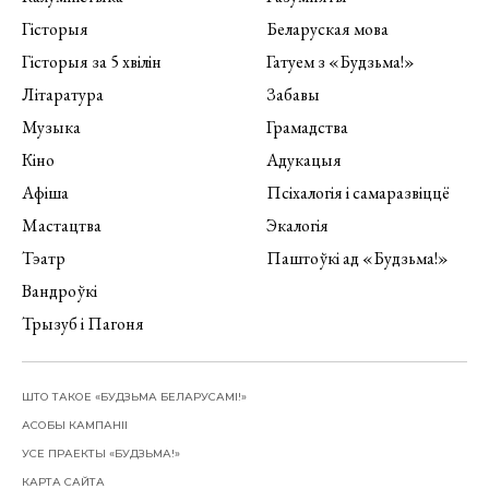
Гісторыя
Беларуская мова
Гісторыя за 5 хвілін
Гатуем з «Будзьма!»
Літаратура
Забавы
Музыка
Грамадства
Кіно
Адукацыя
Афіша
Псіхалогія і самаразвіццё
Мастацтва
Экалогія
Тэатр
Паштоўкі ад «Будзьма!»
Вандроўкі
Трызуб і Пагоня
ШТО ТАКОЕ «БУДЗЬМА БЕЛАРУСАМІ!»
АСОБЫ КАМПАНІІ
УСЕ ПРАЕКТЫ «БУДЗЬМА!»
КАРТА САЙТА