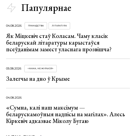
Папулярнае
04.08.2026
ГРАМАДСТВА
ЛІТАРАТУРА
Як Міцкевіч стаў Коласам. Чаму класік
беларускай літаратуры карыстаўся
псеўданімам замест уласнага прозвішча?
05.08.2026
«МАМА, НЕ ЖУРЫСЯ!»
Залегчы на дно ў Крыме
04.08.2026
«Сумна, калі наш максімум —
беларускамоўныя надпісы на магілах». Алесь
Кіркевіч адказвае Міколу Бугаю