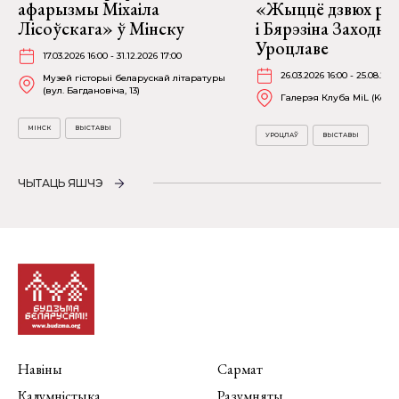
афарызмы Міхаіла
«Жыццё дзвюх рэк
Лісоўскага» ў Мінску
і Бярэзіна Заходня
Уроцлаве
17.03.2026 16:00 - 31.12.2026 17:00
26.03.2026 16:00 - 25.08.202
Музей гісторыі беларускай літаратуры
(вул. Багдановіча, 13)
Галерэя Клуба MiL (Kościu
МІНСК
ВЫСТАВЫ
УРОЦЛАЎ
ВЫСТАВЫ
ЧЫТАЦЬ ЯШЧЭ
Навіны
Сармат
Калумністыка
Разумняты