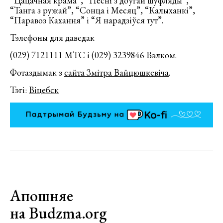
“Цацачная крама”, “Песні з доўгай шуфляды”,
“Танга з ружай”, “Сонца і Месяц”, “Калыханкі”,
“Паравоз Кахання” і “Я нарадзіўся тут”.
Тэлефоны для даведак
(029) 7121111 МТС і (029) 3239846 Вэлком.
Фотаздымак з
сайта Змітра Вайцюшкевіча
.
Тэгі:
Віцебск
Апошняе
на Budzma.org