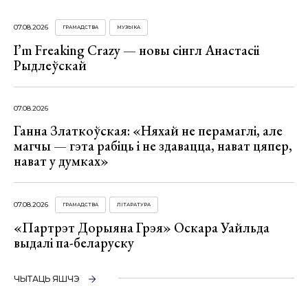
07.08.2026
ГРАМАДСТВА
МУЗЫКА
I’m Freaking Crazy — новы сінгл Анастасіі
Рыдлеўскай
07.08.2026
Ганна Златкоўская: «Няхай не перамаглі, але
магчы — гэта рабіць і не здавацца, нават цяпер,
нават у думках»
07.08.2026
ГРАМАДСТВА
ЛІТАРАТУРА
«Партрэт Дорыяна Грэя» Оскара Уайльда
выдалі па-беларуску
ЧЫТАЦЬ ЯШЧЭ