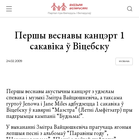
Першы веснавы канцэрт 1
сакавіка ў Віцебску
24.02.2009
МУЗЫКА
Першы веснавы акустычны канцэрт з удзелам
спевака і музыкі Змітра Вайцюшкевіча, а таксама
гуртоў Jenowa і Jane Miles адбудзецца 1 сакавіка ў
Віцебску ў кавярні “Маэстра” (Летні Амфітэатр) пры
падтрымцы кампаніі “Будзьма!”.
У выкананні Змітра Вайцюшкевіча прагучаць ягоныя
лепшыя песні з альбомаў “Паравіны году”,