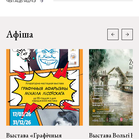
ЧЫТАЦЬ ЯШЧЭ
Афіша
Выстава «Графічныя
Выстава Вольгі На