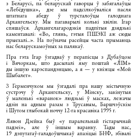
з Беларусі, па беларускай гаворцы ў забягалаўцы
«Лебёдушка», дзе мы падсілкоўваліся пасля
штатнага абеду ў турсталоўцы галоднага
Архангельску. Мы пагаварылі колькі хвілін. Ігар
спяшаўся. Архангелагародзкія падпітыя дзядзькі
каментавалі: «Во, глянь, гэтыя ПШЭКІ аж сюды
прыехалі...». На поўначы расейцы часта прымаюць
нас беларускамоўных за палякаў.
Пра гэта Ігар ўзгадваў у перапісцы з Дубаўцом
і Вячоркам, што дасылалі яму поштай «ЛІМ»
ды іншую карэспандэнцыю, а я — у кніжцы «Мой
Шыбалет».
З Герменчуком мы ўзгадалі пра нашу містычную
сустрэчу ў Архангельску, у Мінску, закінутыя
ў маленькі «варанок» людзьмі ў масках, лежачы
адзін на адным разам з Трусавым, Баршчэўскім
і Шутом глыбокай ноччу 12-га красавіка 1995 г.
Лявон Дзейка быў «у паралельнай гістарычнай
падзеі», але ў іншым варанку. Тады нас,
19 дэпутатаў-галадоўшчыкаў апазіцыі БНФ, збівалі