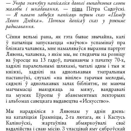
—
Учора знячэўку напісаліся даволі выпадковыя словы
жалобы і шкадавання,
—
піша
Пётра Садоўскі.
—
Я нават забыўся напісаць першы сказ «Памёр
Лявон Дзейка». Потым дапісаў сказ у рэжыме
радыгавання.
Сёння вельмі рана, як гэта бывае звычайна, калі
ў патыліцы запускаецца «ваўчок» успамінаў пра
блізкага чалавека, мне намаляваўся выразны партрэт
Лявона, чалавека, з якім мы, не гледзячы на розніцу
ва ўзросце на 13 гадоў, пачынаючы з пачатку 70-х,
хадзілі паралельнымі шляхамі, чыталі адны і тыя ж
кніжкі, хадзілі на аднолькавыя тэатральныя
пастаноўкі, слухалі «на вініле» гарачыя мелодыі,
сядзелі ў аднолькавых залах бібліятэк, не маючы
магчымасці выязджаць за мяжу, вандравалі
па музеях Еўропы ў абанементных лекторыях
і альбомах савецкага выдавецтва «Искусство».
Мы нарадзіліся з Лявонам у адзін дзень:
на каталіцкія Грамніцы, 2-га лютага, як і Кастусь
Каліноўскі, жартаўліва абмяркоўвалі сваё
вадалійства і сваю місію. З уласцівай яму сяброўскай