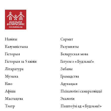
Навіны
Сармат
Калумністыка
Разумняты
Гісторыя
Беларуская мова
Гісторыя за 5 хвілін
Гатуем з «Будзьма!»
Літаратура
Забавы
Музыка
Грамадства
Кіно
Адукацыя
Афіша
Псіхалогія і самаразвіццё
Мастацтва
Экалогія
Тэатр
Паштоўкі ад «Будзьма!»