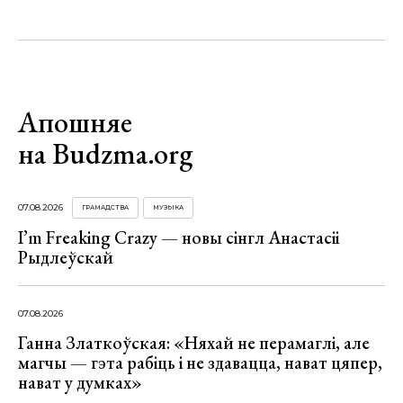
Апошняе
на Budzma.org
07.08.2026
ГРАМАДСТВА
МУЗЫКА
I’m Freaking Crazy — новы сінгл Анастасіі
Рыдлеўскай
07.08.2026
Ганна Златкоўская: «Няхай не перамаглі, але
магчы — гэта рабіць і не здавацца, нават цяпер,
нават у думках»