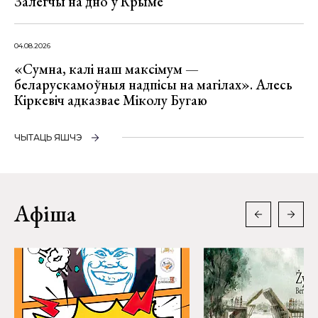
Залегчы на дно ў Крыме
04.08.2026
«Сумна, калі наш максімум —
беларускамоўныя надпісы на магілах». Алесь
Кіркевіч адказвае Міколу Бугаю
ЧЫТАЦЬ ЯШЧЭ
Афіша