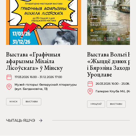
Выстава «Графічныя
Выстава Вольгі На
афарызмы Міхаіла
«Жыццё дзвюх рэк
Лісоўскага» ў Мінску
і Бярэзіна Заходня
Уроцлаве
17.03.2026 16:00 - 31.12.2026 17:00
26.03.2026 16:00 - 25.08.202
Музей гісторыі беларускай літаратуры
(вул. Багдановіча, 13)
Галерэя Клуба MiL (Kościu
МІНСК
ВЫСТАВЫ
УРОЦЛАЎ
ВЫСТАВЫ
ЧЫТАЦЬ ЯШЧЭ