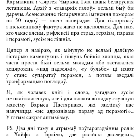
Кармілкіна і Сяргея Чырыка. Гэта нашы беларускія
летапісцы. Архіў з «гаваркіх галоў» вельмі быў бы
дарэчы. Асэнсаванне гістарычнага імгнення памерам
на 50 гадоў — яшчэ наперадзе. Для гісторыкаў
і пісьменнікаў фактура яшчэ не адстаялася. Для нас,
хто чакае вясны, рэфлексіі пра страх, гераізм, паразы
і перамогі, зусім не лішнія.
Цяпер я назіраю, як мінулую не вельмі далёкую
гісторыю каментуюць і пішуць бойкія хлопцы, якія
часта проста былі вельмі маладыя або заставаліся
асцярожна «над падзеямі», «у бульбе» ці нават
у стане супаратаў перамен, а потым зведалі
транфармацыю поглядаў.
Я, як чалавек кнігі і слова, узгадваю зусім
не паліталагічную, але і для нашага выпадку слушную
максіму Барыса Пастэрнака, які заклікаў нас
навучыцца «не адрозніваць паразу ад перамогі»...
У гэтым сакрэт аптымізму.
PS. Два дні таму я атрымаў паўтарагадзінны ролік
з Хайфы з Ізраілю, дзе расійскі даследчык,