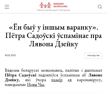
«Ён быў у іншым варанку».
Пётра Садоўскі ўспамінае пра
Лявона Дзейку
16.02.2021
ГРАМАДСТВА
Вядомы беларускі мовазнавец, палітык і дыпламат
Пётра Садоўскі
падзяліўся ўспамінам аб
Лявоне
Дзейку
, які ўчора
памёр
ад каронавірусу,
паведамляе
Новы Час
.