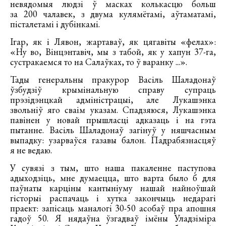
невядомыя людзі ў масках колькасцю больш
за 200 чалавек, з двума кулямётамі, аўтаматамі,
пісталетамі і дубінкамі.
Ігар, як і Лявон, жартаваў, як цягавіты «фелах»:
«Ну во, Вінцэнтавіч, мы з табой, як у хапун 37-га,
сустракаемся то на Салаўках, то ў варанку ...».
Тады генеральны пракурор Васіль Шаладонаў
ўзбудзіў крымінальную справу супраць
прэзідэнцкай адміністрацыі, але Лукашэнка
звольніў яго сваім указам. Спадзяюся, Лукашэнка
павінен у новай прышласці адказаць і на гэта
пытанне. Васіль Шаладонаў загінуў у няшчасным
выпадку: узарваўся газавы балон. Падрабязнасцяў
я не ведаю.
У сувязі з тым, што наша пакаленне паступова
адыходзіць, мне думаецца, што варта было б для
паўнаты карціны кантыніуму нашай найноўшай
гісторыі распачаць і хутка закончыць недарагі
праект: запісаць маналогі 30-50 асобаў пра апошня
гадоў 50. Я нядаўна ўзгадваў імёны Уладзіміра