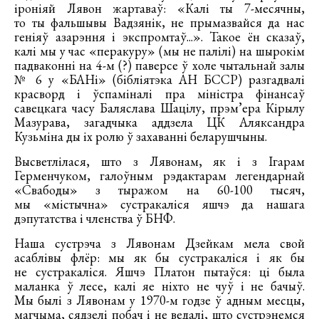
іроніяй Лявон жартаваў: «Калі ты 7-месячны,
то ты фальшывы Вадзянік, не прымазвайся да нас
геніяў азарэння і экспромтаў...». Такое ён сказаў,
калі мы у час «перакуру» (мы не палілі) на шырокім
падваконні на 4-м (?) паверсе ў холе чытальнай залы
№ 6 у «БАНі» (бібліятэка АН БССР) разгадвалі
красворд і ўспаміналі пра міністра фінансаў
савецкага часу Баляслава Шацілу, прэм’ера Кірылу
Мазурава, загадчыка аддзела ЦК Аляксандра
Кузьміна ды іх ролю ў захаванні беларушчыны.
Высветлілася, што з Лявонам, як і з Ігарам
Герменчуком, галоўным рэдактарам легендарнай
«Свабоды» з тыражом на 60-100 тысяч,
мы «містычна» сустракаліся яшчэ да нашага
дэпутатства і членства ў БНФ.
Наша сустрэча з Лявонам Дзейкам мела свой
асаблівы флёр: мы як бы сустракаліся і як бы
не сустракаліся. Яшчэ Платон пытаўся: ці была
маланка ў лесе, калі яе ніхто не чуў і не бачыў.
Мы былі з Лявонам у 1970-м годзе ў адным месцы,
магчыма, сядзелі побач і не ведалі, што сустрэнемся