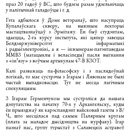
праз 20 гадоў ў ВС, што будзем разам удзельнічаць
у палітычнай галадоўцы і г. д.
Гэта адбылося ў Доме ветэранаў, што насупраць
Купалаўскага скверу, на выязным лекторыі
мастацтвазнаўцаў з Эрмітажу. Ён быў студэнтам,
здаецца, 2-га курсу інстытута, які цяпер завецца
Белдзяржуніверсітэт інфарматыкі
і радыёэлектронікі, а я — інжынерам-патэнтаведам
ММВЗ (матацыклы і веласіпеды) пасля выгнання
з «ін’язу» з воўчым артыкулам 47-В КЗОТ.
Калі разважаць па-філасофску і з паслядоўнай
логікай, то мае сустрэчы з Ігарам і Лявонам не былі
чыстай выпадковасцю. Тут не месца лагічным
спекуляцыям.
З Ігарам Герменчуком мы сустрэліся да нашага
дэпутатства на пачатку 70-х у Архангельску, куды
ён прыязджаў як карэспандэнт вайсковай газеты з В/
Ч, што месцілася пад самым Палярным кругам
(плата за маладое дысідэнцтва на журфаку). Ігар
пазнаў нас, групу турыстаў з Салавецкіх астравоў