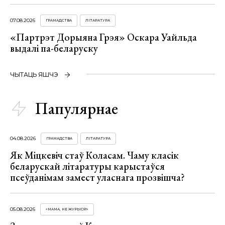
07.08.2026
ГРАМАДСТВА
ЛІТАРАТУРА
«Партрэт Дорыяна Грэя» Оскара Уайльда
выдалі па-беларуску
ЧЫТАЦЬ ЯШЧЭ
Папулярнае
04.08.2026
ГРАМАДСТВА
ЛІТАРАТУРА
Як Міцкевіч стаў Коласам. Чаму класік
беларускай літаратуры карыстаўся
псеўданімам замест уласнага прозвішча?
05.08.2026
«МАМА, НЕ ЖУРЫСЯ!»