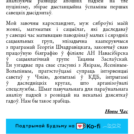
аналізуючы развіццё апошніх падзей на тле
пуцінізму, збірае дыстанцыйна ўспаміны першых
савецкіх дысідэнтаў.
Мой завочны карэспандэнт, муж сяброўкі маёй
жонкі, матэматык і сацыёлаг, які даследаваў
у савецкі час матывацыю паводзінаў малых і сярэдніх
сацыяльных груп, эпізадычна кааперуючыся
з праграмай Георгія Шчадравіцкага, закончыў сваю
працоўную біяграфію ў філіяле АН Навасібірска
ў сацыялагічнай групе Тацяны Заслаўскай.
Ён узгадвае пра свае стасункі з Якірам, Ясеніным-
Вольпіным, пратэстоўцамі супраць інтэрвенцыі
саветаў у Чэхію, допытамі ў КДБ, інтрыгамі
ў даследніцкіх кругах, што арганізоўвалі
спецслужбы... Шмат павучальнага для параўнальнага
аналізу падзей з розніцай на некалькі дзясяткаў
гадоў. Нам бы такое зрабіць.
Новы Час