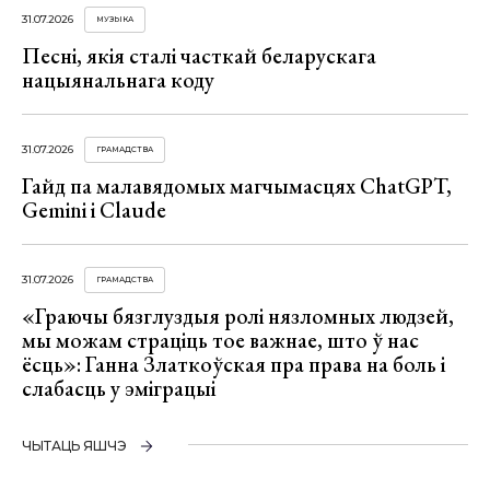
31.07.2026
МУЗЫКА
Песні, якія сталі часткай беларускага
нацыянальнага коду
31.07.2026
ГРАМАДСТВА
Гайд па малавядомых магчымасцях ChatGPT,
Gemini і Claude
31.07.2026
ГРАМАДСТВА
«Граючы бязглуздыя ролі нязломных людзей,
мы можам страціць тое важнае, што ў нас
ёсць»: Ганна Златкоўская пра права на боль і
слабасць у эміграцыі
ЧЫТАЦЬ ЯШЧЭ