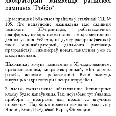
лабараторый займаецца расійская
кампанія "Роббо"
Прэзентацыя Роба-класа прайшла ў сталічнай СШ №
105. Яго напаўненне намінальна мае салідныя
тэхналогіі: 3D-прынтары, робататэхнічныя
платформы, наборы схематэхнікі і мікраэлектронікі
для навучання. Усё гэта, на думку распрацоўшчыкаў
такіх міні-лабараторый, дапаможа рыхтаваць
праграмістаў і інжынераў новага пакалення ўжо са
школьнай лавы.
Школьнікаў хочуць пазнаёміць з 3D-мадэляваннем,
прататыпаваннем, мікраэлектронікай, «Інтэрнэтам
рэчаў», асновамі робататэхнікі. Вучні змогуць
вывучаць квадракоптары і нейраінтэрфейсы.
З часам тэхналагічнае абсталяванне інжынерных
класаў будзе дапаўняцца. Так, неўзабаве тут з'явяцца
прыборы і праграмы для працы са штучным
інтэлектам. Падобныя праекты кампанія рэалізуе ў
Японіі, Кітаі, Паўднёвай Карэі, Фінляндыі.