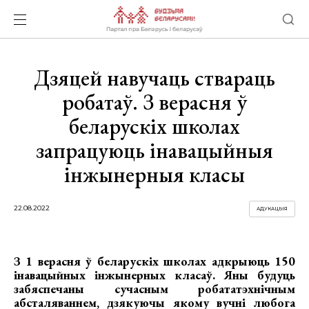
Дзяцей навучаць ствараць
робатаў. З верасня ў
беларускіх школах
запрацуюць інавацыйныя
інжынерныя класы
22.08.2022
АДУКАЦЫЯ
З 1 верасня ў беларускіх школах адкрыюць 150
інавацыйных інжынерных класаў. Яны будуць
забяспечаны сучасным робататэхнічным
абсталяваннем, дзякуючы якому вучні любога