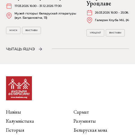
Уроцлаве
17.03.2026 16:00 - 31.12.2026 17:00
26.03.2026 16:00 - 25.08.202
Музей гісторыі беларускай літаратуры
(вул. Багдановіча, 13)
Галерэя Клуба MiL (Kościu
МІНСК
ВЫСТАВЫ
УРОЦЛАЎ
ВЫСТАВЫ
ЧЫТАЦЬ ЯШЧЭ
Навіны
Сармат
Калумністыка
Разумняты
Гісторыя
Беларуская мова