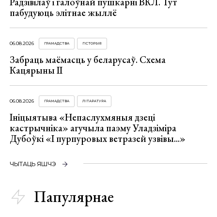
Радзівілаў і галоўнай пушкарні ВКЛ. Тут
пабудуюць элітнае жыллё
06.08.2026
ГРАМАДСТВА
ГІСТОРЫЯ
Забраць маёмасць у беларусаў. Схема
Кацярыны ІІ
06.08.2026
ГРАМАДСТВА
ЛІТАРАТУРА
Ініцыятыва «Непаслухмяныя дзеці
кастрычніка» агучыла паэму Уладзіміра
Дубоўкі «І пурпуровых ветразей узвівы...»
ЧЫТАЦЬ ЯШЧЭ
Папулярнае