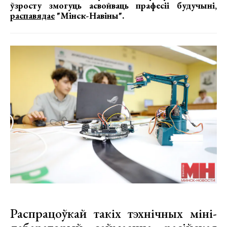
ўзросту змогуць асвойваць прафесіі будучыні,
распавядае
"Мінск-Навіны".
Распрацоўкай такіх тэхнічных міні-