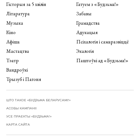
Гісторыя за 5 хвілін
Гатуем з «Будзьма!»
Літаратура
Забавы
Музыка
Грамадства
Кіно
Адукацыя
Афіша
Псіхалогія і самаразвіццё
Мастацтва
Экалогія
Тэатр
Паштоўкі ад «Будзьма!»
Вандроўкі
Трызуб і Пагоня
ШТО ТАКОЕ «БУДЗЬМА БЕЛАРУСАМІ!»
АСОБЫ КАМПАНІІ
УСЕ ПРАЕКТЫ «БУДЗЬМА!»
КАРТА САЙТА