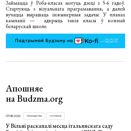
Займацца ў Роба-класах могуць дзеці з 5-6 гадоў.
Стартуюць з візуальнага праграмавання, а далей
вучацца вырашаць інжынерныя задачы. У планах
кампаніі — адкрыць такія класы ў кожнай
беларускай школе.
Апошняе
на Budzma.org
07.08.2026
ГРАМАДСТВА
ГІСТОРЫЯ
У Вільні раскапалі месца італьянскага саду