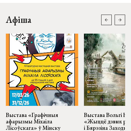
Афіша
Выстава «Графічныя
Выстава Вольгі На
афарызмы Міхаіла
«Жыццё дзвюх рэк
Лісоўскага» ў Мінску
і Бярэзіна Заходня