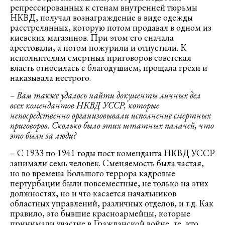
репрессированных к стенам внутренней тюрьмы
НКВД, получал вознаграждение в виде одежды
расстрелянных, которую потом продавал в одном из
киевских магазинов. При этом его сначала
арестовали, а потом пожурили и отпустили. К
исполнителям смертных приговоров советская
власть относилась с благодушием, прощала грехи и
наказывала нестрого.
– Вам также удалось найти документы личных дел
всех комендантов НКВД УССР, которые
непосредственно организовывали исполнение смертных
приговоров. Сколько было этих штатных палачей, что
это были за люди?
– С 1933 по 1941 годы пост коменданта НКВД УССР
занимали семь человек. Сменяемость была частая,
но во времена Большого террора кадровые
пертурбации были повсеместные, не только на этих
должностях, но и что касается начальников
областных управлений, различных отделов, и т.д. Как
правило, это бывшие красноармейцы, которые
принимали участие в Гражданской войне, те, кто