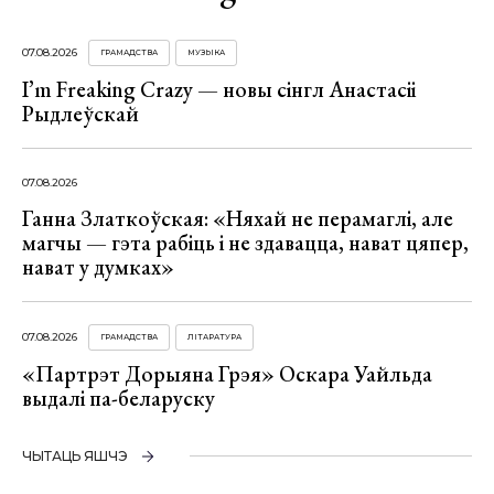
07.08.2026
ГРАМАДСТВА
МУЗЫКА
I’m Freaking Crazy — новы сінгл Анастасіі
Рыдлеўскай
07.08.2026
Ганна Златкоўская: «Няхай не перамаглі, але
магчы — гэта рабіць і не здавацца, нават цяпер,
нават у думках»
07.08.2026
ГРАМАДСТВА
ЛІТАРАТУРА
«Партрэт Дорыяна Грэя» Оскара Уайльда
выдалі па-беларуску
ЧЫТАЦЬ ЯШЧЭ