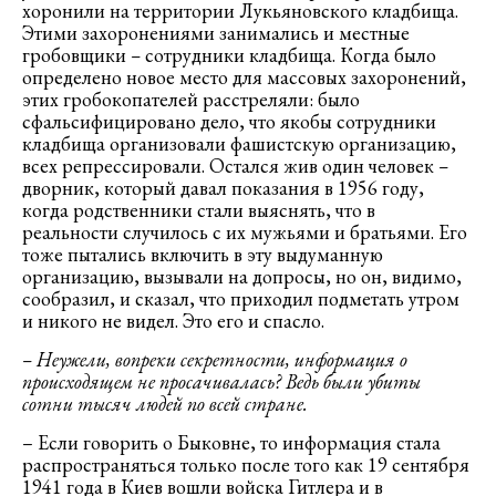
хоронили на территории Лукьяновского кладбища.
Этими захоронениями занимались и местные
гробовщики
–
сотрудники кладбища. Когда было
определено новое место для массовых захоронений,
этих гробокопателей расстреляли: было
сфальсифицировано дело, что якобы сотрудники
кладбища организовали фашистскую организацию,
всех репрессировали. Остался жив один человек
–
дворник, который давал показания в 1956 году,
когда родственники стали выяснять, что в
реальности случилось с их мужьями и братьями. Его
тоже пытались включить в эту выдуманную
организацию, вызывали на допросы, но он, видимо,
сообразил, и сказал, что приходил подметать утром
и никого не видел. Это его и спасло.
– Неужели, вопреки секретности, информация о
происходящем не просачивалась? Ведь были убиты
сотни тысяч людей по всей стране.
– Если говорить о Быковне, то информация стала
распространяться только после того как 19 сентября
1941 года в Киев вошли войска Гитлера и в