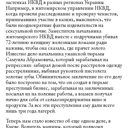
застенках НКВД в разных регионах Украины.
Например, в житомирском управлении НКВД,
когда провели расследование и проверку чекистов,
принимавших участие в казнях, выяснилось, что
были неоднократные факты издевательств на
сексуальной почве. Заместитель начальника
житомирского НКВД вместе с подручными убивал
72-летнюю женщину железными ломами ради
наживы, чтобы она сказала, где прячет золото.
Известно дело начальника уманской тюрьмы
Самуила Абрамовича, который зарабатывал на
репрессиях: забирал домой после расстрелов одежду
расстрелянных, выбивал рукояткой пистолета
золотые зубы. Обвинительное заключение по его делу
было построено на том, что он создал в тюрьме
преступный бизнес, зарабатывая на заключенных:
посылал их на полевые работы, а взамен получал
лично для себя от сельхозпредприятия вино и
продукты. За все эти преступления ему дали всего
лишь три года лагерей.
Теперь нам стало известно об еще одном деле, в
Киеве. Водитель машины, который подвозил