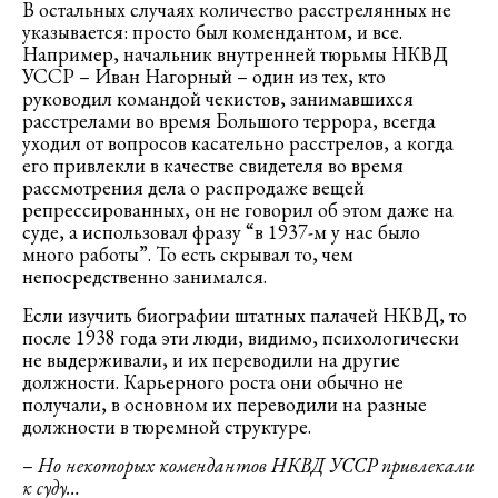
В остальных случаях количество расстрелянных не
указывается: просто был комендантом, и все.
Например, начальник внутренней тюрьмы НКВД
УССР – Иван Нагорный – один из тех, кто
руководил командой чекистов, занимавшихся
расстрелами во время Большого террора, всегда
уходил от вопросов касательно расстрелов, а когда
его привлекли в качестве свидетеля во время
рассмотрения дела о распродаже вещей
репрессированных, он не говорил об этом даже на
суде, а использовал фразу “в 1937-м у нас было
много работы”. То есть скрывал то, чем
непосредственно занимался.
Если изучить биографии штатных палачей НКВД, то
после 1938 года эти люди, видимо, психологически
не выдерживали, и их переводили на другие
должности. Карьерного роста они обычно не
получали, в основном их переводили на разные
должности в тюремной структуре.
–
Но некоторых комендантов НКВД УССР привлекали
к суду…