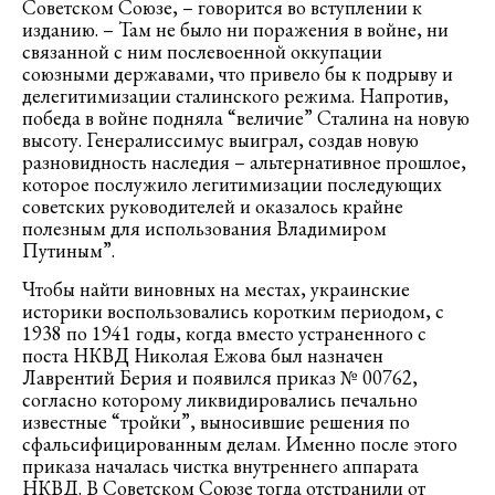
Советском Союзе, – говорится во вступлении к
изданию. – Там не было ни поражения в войне, ни
связанной с ним послевоенной оккупации
союзными державами, что привело бы к подрыву и
делегитимизации сталинского режима. Напротив,
победа в войне подняла “величие” Сталина на новую
высоту. Генералиссимус выиграл, создав новую
разновидность наследия – альтернативное прошлое,
которое послужило легитимизации последующих
советских руководителей и оказалось крайне
полезным для использования Владимиром
Путиным”.
Чтобы найти виновных на местах, украинские
историки воспользовались коротким периодом, с
1938 по 1941 годы, когда вместо устраненного с
поста НКВД Николая Ежова был назначен
Лаврентий Берия и появился приказ № 00762,
согласно которому ликвидировались печально
известные “тройки”, выносившие решения по
сфальсифицированным делам. Именно после этого
приказа началась чистка внутреннего аппарата
НКВД. В Советском Союзе тогда отстранили от