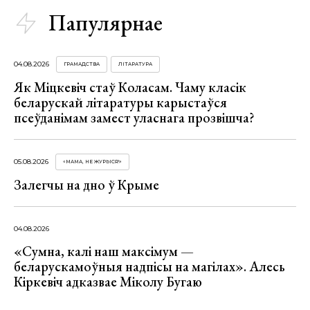
Папулярнае
04.08.2026
ГРАМАДСТВА
ЛІТАРАТУРА
Як Міцкевіч стаў Коласам. Чаму класік
беларускай літаратуры карыстаўся
псеўданімам замест уласнага прозвішча?
05.08.2026
«МАМА, НЕ ЖУРЫСЯ!»
Залегчы на дно ў Крыме
04.08.2026
«Сумна, калі наш максімум —
беларускамоўныя надпісы на магілах». Алесь
Кіркевіч адказвае Міколу Бугаю