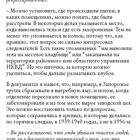
–
Можно установить, где происходили пытки, в
каких помещениях, можно понять, где были
расстрелы. В некоторых делах указывается место,
куда вывозились тела и где есть захоронения. Тем не
менее это упоминается вскользь, потому что, как
правило, этот вопрос не сильно интересовал
следователей. Есть такие упоминания: “мы вывозили
тела на местное кладбище” или “закапывали на
территории районного или областного управления
НКВД”. Но это ниточка, за которую можно
уцепиться, чтобы дальше разматывать клубок.
В документах я нашел, что, например, в Запорожье
трупы сбрасывали в выгребную яму, и потом, когда
отделение переезжало в новое помещение, ее
забетонировали и на том месте вырос заводской цех.
Это можно восстановить только по допросам,
которые сохранились в архивах, и которые делались
по горячим следам, в 1939-1940 годах, а не в 1956-м.
– Вы рассказываете, что люди убивали тысячи людей,
нет ли в документах упоминаний о том, как это