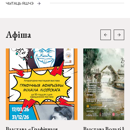
ЧЫТАЦЬ ЯШЧЭ
Афіша
Выстава «Графічныя
Выстава Вольгі На