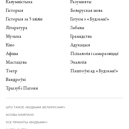
Калумністыка
Разумняты
Гісторыя
Беларуская мова
Гісторыя за 5 хвілін
Гатуем з «Будзьма!»
Літаратура
Забавы
Музыка
Грамадства
Кіно
Адукацыя
Афіша
Псіхалогія і самаразвіццё
Мастацтва
Экалогія
Тэатр
Паштоўкі ад «Будзьма!»
Вандроўкі
Трызуб і Пагоня
ШТО ТАКОЕ «БУДЗЬМА БЕЛАРУСАМІ!»
АСОБЫ КАМПАНІІ
УСЕ ПРАЕКТЫ «БУДЗЬМА!»