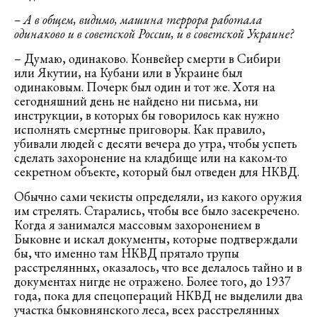
– А в общем, видимо, машина террора работала
одинаково и в советской России, и в советской Украине?
– Думаю, одинаково. Конвейер смерти в Сибири
или Якутии, на Кубани или в Украине был
одинаковым. Почерк был один и тот же. Хотя на
сегодняшний день не найдено ни письма, ни
инструкции, в которых бы говорилось как нужно
исполнять смертные приговоры. Как правило,
убивали людей с десяти вечера до утра, чтобы успеть
сделать захоронение на кладбище или на каком-то
секретном объекте, который был отведен для НКВД.
Обычно сами чекисты определяли, из какого оружия
им стрелять. Старались, чтобы все было засекречено.
Когда я занимался массовым захоронением в
Быковне и искал документы, которые подтверждали
бы, что именно там НКВД прятало трупы
расстрелянных, оказалось, что все делалось тайно и в
документах нигде не отражено. Более того, до 1937
года, пока для спецопераций НКВД не выделили два
участка быковнянского леса, всех расстрелянных