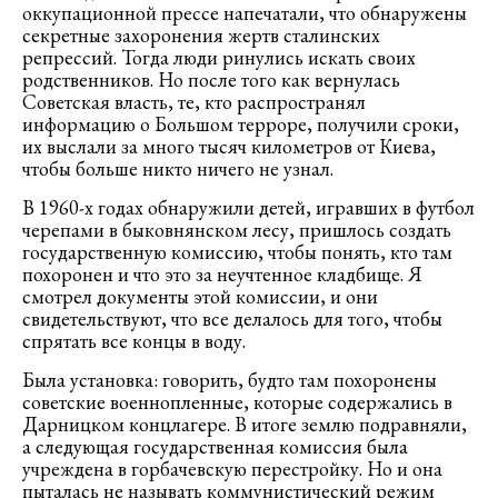
оккупационной прессе напечатали, что обнаружены
секретные захоронения жертв сталинских
репрессий. Тогда люди ринулись искать своих
родственников. Но после того как вернулась
Советская власть, те, кто распространял
информацию о Большом терроре, получили сроки,
их выслали за много тысяч километров от Киева,
чтобы больше никто ничего не узнал.
В 1960-х годах обнаружили детей, игравших в футбол
черепами в быковнянском лесу, пришлось создать
государственную комиссию, чтобы понять, кто там
похоронен и что это за неучтенное кладбище. Я
смотрел документы этой комиссии, и они
свидетельствуют, что все делалось для того, чтобы
спрятать все концы в воду.
Была установка: говорить, будто там похоронены
советские военнопленные, которые содержались в
Дарницком концлагере. В итоге землю подравняли,
а следующая государственная комиссия была
учреждена в горбачевскую перестройку. Но и она
пыталась не называть коммунистический режим