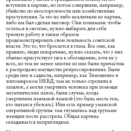
вступили в партию, но потом совершили, например,
убийство по неосторожности или хозяйственные
преступления. За это их либо исключили из партии,
либо им был сделан выговор. Они понимали: чтобы
остаться в системе, нужно выбирать для себя
грязную работу и таким образом
продемонстрировать свою лояльность советской
власти. Это то, что бросается в глаза. Все они, как
правило, люди невзрачные, нужно сказать, что у них
обычно присутствует тяга к обогащению, хотя не у
всех, но тем не менее многие из них были причастны
к распродаже имущества репрессированных. Были
среди них и садисты, например, как Тимошенко в
житомирском НКВД: там не только стреляли в
затылок, а могли умертвить человека при помощи
металлических палок, были случаи, когда
умертвляли паяльной лампой (это была месть тем,
кто пытался убежать). Или есть пример уманской
оперативной группы: там глумились над трупами
женщин после расстрела. Общая картина
складывается неприглядная.