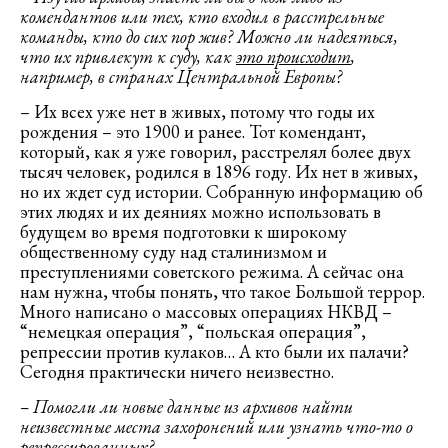
комендантов или тех, кто входил в расстрельные
команды, кто до сих пор жив? Можно ли надеяться,
что их привлекут к суду, как
это происходит
,
например, в странах Центральной Европы?
– Их всех уже нет в живых, потому что годы их
рождения – это 1900 и ранее. Тот комендант,
который, как я уже говорил, расстрелял более двух
тысяч человек, родился в 1896 году. Их нет в живых,
но их ждет суд истории. Собранную информацию об
этих людях и их деяниях можно использовать в
будущем во время подготовки к широкому
общественному суду над сталинизмом и
преступлениями советского режима. А сейчас она
нам нужна, чтобы понять, что такое Большой террор.
Много написано о массовых операциях НКВД –
“немецкая операция”, “польская операция”,
репрессии против кулаков… А кто были их палачи?
Сегодня практически ничего неизвестно.
– Помогли ли новые данные из архивов найти
неизвестные места захоронений или узнать что-то о
репрессированных?