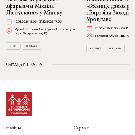
афарызмы Міхаіла
«Жыццё дзвюх рэк
Лісоўскага» ў Мінску
і Бярэзіна Заходня
Уроцлаве
17.03.2026 16:00 - 31.12.2026 17:00
26.03.2026 16:00 - 25.08.202
Музей гісторыі беларускай літаратуры
(вул. Багдановіча, 13)
Галерэя Клуба MiL (Kościu
МІНСК
ВЫСТАВЫ
УРОЦЛАЎ
ВЫСТАВЫ
ЧЫТАЦЬ ЯШЧЭ
Навіны
Сармат