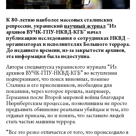
К 80-летию наиболее массовых сталинских
репрессии, украинский
научный журнал
“Из
архивов
ВУЧК-ГПУ-НКВД-КГБ” начал
публикацию
исследования о сотрудниках НКВД –
организаторах и исполнителях
Большого террора
.
До недавнего времени, из-за закрытости архивов,
эта информация была недоступна.
Авторы спецвыпуска украинского журнала “Из
архивов ВУЧК-ГПУ-НКВД-КГБ” во вступлении
подчеркивают, что поиск виновных, помимо
Сталина и его приспешников, необходим для
покаяния, через которое прошла, например,
Германия после Второй мировой войны благодаря
Нюрнбергским процессам, позволившим не просто
предъявить обвинение реальным убийцам и тем, кто
отдавал приказы, но и понять, что заставило людей
стать частью машины террора.
“Все это резко отличается от того, что происходило в