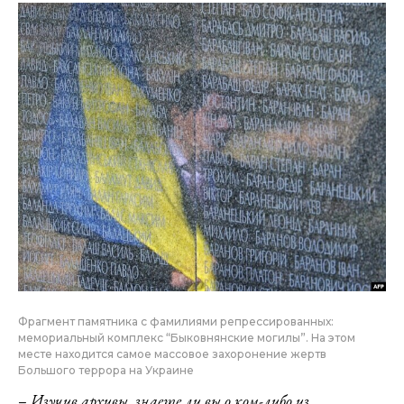
Фрагмент памятника с фамилиями репрессированных:
мемориальный комплекс “Быковнянские могилы”. На этом
месте находится самое массовое захоронение жертв
Большого террора на Украине
–
Изучив архивы, знаете ли вы о ком-либо из