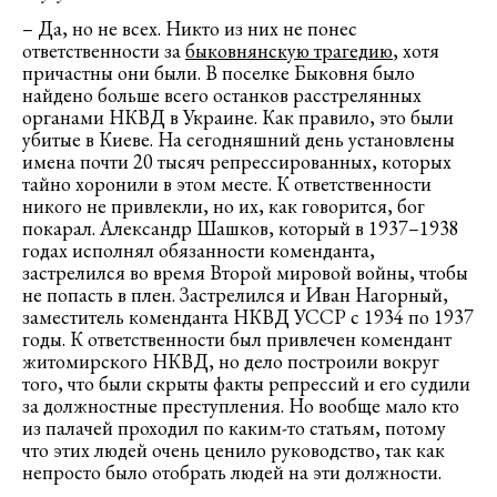
– Да, но не всех. Никто из них не понес
ответственности за
быковнянскую трагедию
, хотя
причастны они были. В поселке Быковня было
найдено больше всего останков расстрелянных
органами НКВД в Украине. Как правило, это были
убитые в Киеве. На сегодняшний день установлены
имена почти 20 тысяч репрессированных, которых
тайно хоронили в этом месте. К ответственности
никого не привлекли, но их, как говорится, бог
покарал. Александр Шашков, который в 1937–1938
годах исполнял обязанности коменданта,
застрелился во время Второй мировой войны, чтобы
не попасть в плен. Застрелился и Иван Нагорный,
заместитель коменданта НКВД УССР с 1934 по 1937
годы. К ответственности был привлечен комендант
житомирского НКВД, но дело построили вокруг
того, что были скрыты факты репрессий и его судили
за должностные преступления. Но вообще мало кто
из палачей проходил по каким-то статьям, потому
что этих людей очень ценило руководство, так как
непросто было отобрать людей на эти должности.