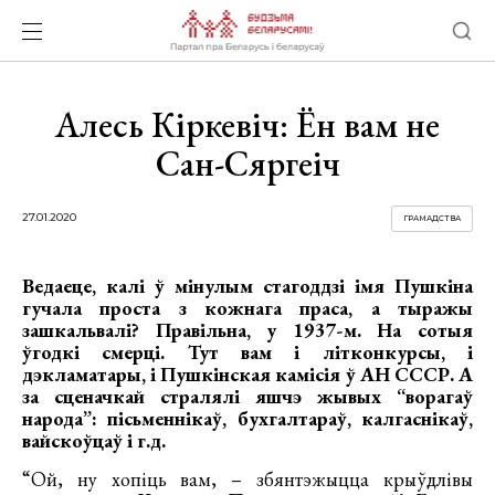
Алесь Кіркевіч: Ён вам не
Сан-Сяргеіч
27.01.2020
ГРАМАДСТВА
Ведаеце, калі ў мінулым стагоддзі імя Пушкіна
гучала проста з кожнага праса, а тыражы
зашкальвалі? Правільна, у 1937-м. На сотыя
ўгодкі смерці. Тут вам і літконкурсы, і
дэкламатары, і Пушкінская камісія ў АН СССР. А
за сценачкай стралялі яшчэ жывых “ворагаў
народа”: пісьменнікаў, бухгалтараў, калгаснікаў,
вайскоўцаў і г.д.
“Ой, ну хопіць вам, – збянтэжыцца крыўдлівы