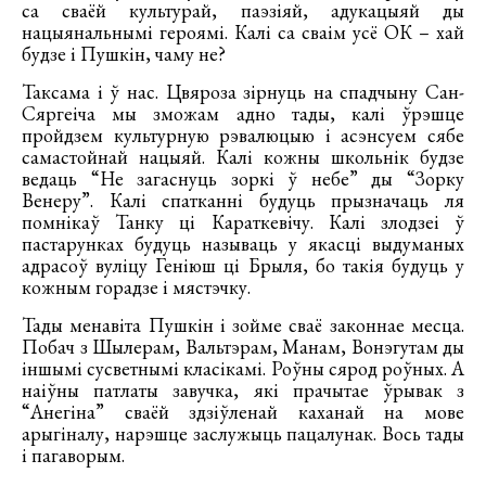
са сваёй культурай, паэзіяй, адукацыяй ды
нацыянальнымі героямі. Калі са сваім усё ОК – хай
будзе і Пушкін, чаму не?
Таксама і ў нас. Цвяроза зірнуць на спадчыну Сан-
Сяргеіча мы зможам адно тады, калі ўрэшце
пройдзем культурную рэвалюцыю і асэнсуем сябе
самастойнай нацыяй. Калі кожны школьнік будзе
ведаць “Не загаснуць зоркі ў небе” ды “Зорку
Венеру”. Калі спатканні будуць прызначаць ля
помнікаў Танку ці Караткевічу. Калі злодзеі ў
пастарунках будуць называць у якасці выдуманых
адрасоў вуліцу Геніюш ці Брыля, бо такія будуць у
кожным горадзе і мястэчку.
Тады менавіта Пушкін і зойме сваё законнае месца.
Побач з Шылерам, Вальтэрам, Манам, Вонэгутам ды
іншымі сусветнымі класікамі. Роўны сярод роўных. А
наіўны патлаты завучка, які прачытае ўрывак з
“Анегіна” сваёй здзіўленай каханай на мове
арыгіналу, нарэшце заслужыць пацалунак. Вось тады
і пагаворым.