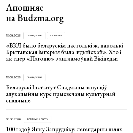
Апошняе
на Budzma.org
10.08.2026
ГРАМАДСТВА
ГІСТОРЫЯ
«ВКЛ было беларускім настолькі ж, наколькі
Брытанская імперыя была індыйскай». Хто і
як сцёр «Пагоню» з англамоўнай Вікіпедыі
10.08.2026
ГРАМАДСТВА
Беларускі Інстытут Спадчыны запусціў
адукацыйны курс прысвечаны культурнай
спадчыне
09.08.2026
БЕЛАРУСЫ СВЕТУ
100 гадоў Янку Запрудніку: легендарны шлях