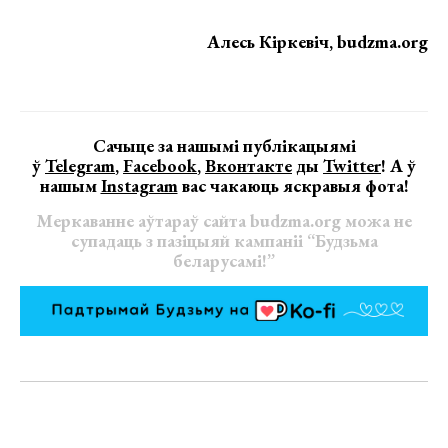
Алесь Кіркевіч, budzma.org
Сачыце за нашымі публікацыямі
ў
Telegram
,
Facebook
,
Вконтакте
ды
Twitter
! А ў
нашым
Instagram
вас чакаюць яскравыя фота!
Меркаванне аўтараў сайта budzma.org можа не
супадаць з пазіцыяй кампаніі “Будзьма
беларусамі!”