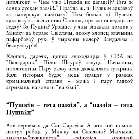
інтэлігент. – Чым ужо Пушкін не дагадзіў? Гэта ж
сонца рускай паэзіі!..” Праўда ж, ці Пушкін адказваў
за імперскую палітыку? Тым больш ці Пушкін
адказваў за злачынствы Сталіна, пра якога ведаць не
ведаў? За Пуціна? Урэшце, у чым вінаваты помнік у
Мінску на беразе Свіслачы, якому хлопец злачынна
пафарбаваў рукі ў чырвоны колер? Вандалізм і
бескультур’е!
Хлопец, дарэчы, цяпер знаходзіцца ў СІЗА на
“Валадарцы”. Піліп Шаўроў завуць. Начытаны,
інтэлігентны. Пару разоў неяк даводзілася гутарыць.
Калі гісторыя будзе мець працяг у рамках
крымінальнай справы – можа і пару гадкоў
атрымаць: на зоне ці “на хіміі”.
“Пушкін – гэта паэзія”, а “паэзія – гэта
Пушкін”
Але вернемся да Сан-Сяргеіча. А што той помнік
наогул робіць у Мінску ля Свіслачы? Магчыма,
аматары-“пушкіністы” скінуліся апошняй