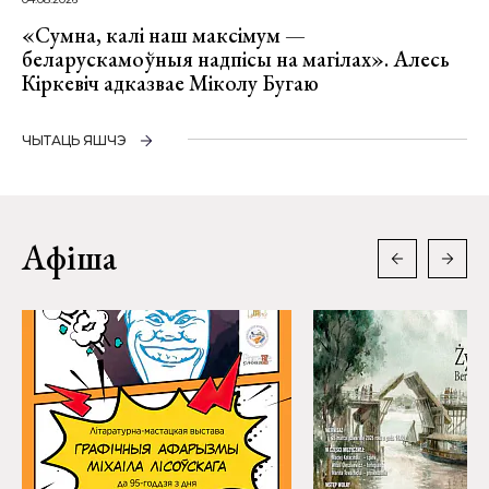
«Сумна, калі наш максімум —
беларускамоўныя надпісы на магілах». Алесь
Кіркевіч адказвае Міколу Бугаю
ЧЫТАЦЬ ЯШЧЭ
Афіша