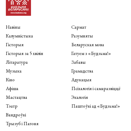
Навіны
Сармат
Калумністыка
Разумняты
Гісторыя
Беларуская мова
Гісторыя за 5 хвілін
Гатуем з «Будзьма!»
Літаратура
Забавы
Музыка
Грамадства
Кіно
Адукацыя
Афіша
Псіхалогія і самаразвіццё
Мастацтва
Экалогія
Тэатр
Паштоўкі ад «Будзьма!»
Вандроўкі
Трызуб і Пагоня