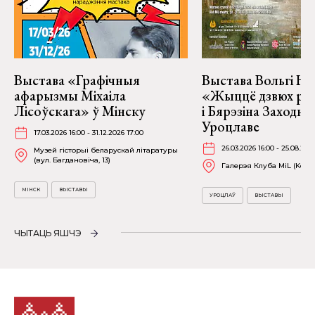
Выстава «Графічныя
Выстава Вольгі На
афарызмы Міхаіла
«Жыццё дзвюх рэк
Лісоўскага» ў Мінску
і Бярэзіна Заходня
Уроцлаве
17.03.2026 16:00 - 31.12.2026 17:00
26.03.2026 16:00 - 25.08.202
Музей гісторыі беларускай літаратуры
(вул. Багдановіча, 13)
Галерэя Клуба MiL (Kościu
МІНСК
ВЫСТАВЫ
УРОЦЛАЎ
ВЫСТАВЫ
ЧЫТАЦЬ ЯШЧЭ