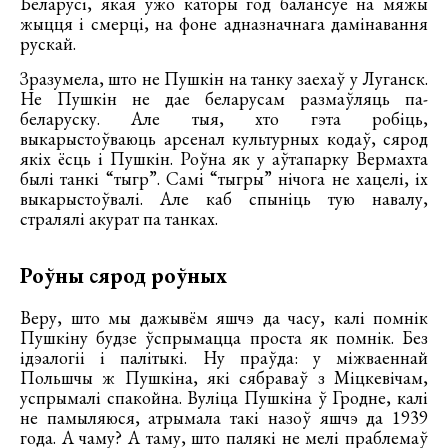
Беларусі, якая ўжо каторы год балансуе на мяжы
жыцця і смерці, на фоне адназначнага дамінавання
рускай.
Зразумела, што не Пушкін на танку заехаў у Луганск.
Не Пушкін не дае беларусам размаўляць па-
беларуску. Але тыя, хто гэта робіць,
выкарыстоўваюць арсенал культурных кодаў, сярод
якіх ёсць і Пушкін. Роўна як у аўтапарку Вермахта
былі танкі “тыгр”. Самі “тыгры” нічога не хацелі, іх
выкарыстоўвалі. Але каб спыніць тую навалу,
стралялі акурат па танках.
Роўны сярод роўных
Веру, што мы дажывём яшчэ да часу, калі помнік
Пушкіну будзе ўспрымацца проста як помнік. Без
ідэалогіі і палітыкі. Ну праўда: у міжваеннай
Польшчы ж Пушкіна, які сябраваў з Міцкевічам,
успрымалі спакойна. Вуліца Пушкіна ў Гродне, калі
не памыляюся, атрымала такі назоў яшчэ да 1939
года. А чаму? А таму, што палякі не мелі праблемаў