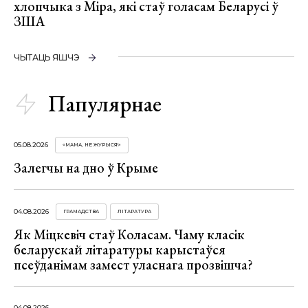
хлопчыка з Міра, які стаў голасам Беларусі ў
ЗША
ЧЫТАЦЬ ЯШЧЭ
Папулярнае
05.08.2026
«МАМА, НЕ ЖУРЫСЯ!»
Залегчы на дно ў Крыме
04.08.2026
ГРАМАДСТВА
ЛІТАРАТУРА
Як Міцкевіч стаў Коласам. Чаму класік
беларускай літаратуры карыстаўся
псеўданімам замест уласнага прозвішча?
04.08.2026