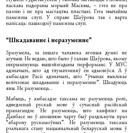
ласкава падораны мэрыяй Масквы, – гэта не пра
паэзію і не пра мастацтва пластыкі. Гэта звычайны
памежны слуп. У справе Шаўрова так і варта
напісаць: пашкодзіў памежны слуп.
“Шкадаванне і неразуменне”
Зразумела, за іншага чалавека ягоныя думкі не
агучыш. Не ведаю, што было ў галаве Шаўрова, якому
інкрымінуюць вышэйзгаданы перформанс. У МУС
адзначылі, што ад тлумачэнняў ён адмовіўся. А ў
амбасадзе Расіі адзначылі, што “ўчынак выклікае
велічэзнае шкадаванне і неразуменне”. Шкадуюць
яны. Не разумеюць…
Мабыць, у амбасадзе таксама не разумеюць ролі,
адведзенай рускай мове ў сучаснай расійскай
прапагандзе. Не разумеюць, што канфлікт на
Данбасе не ў апошнюю чаргу быў раздзьмуты праз
“абарону рускамоўных”. Не разумеюць таксама
рэальнага стану нацыянальнай беларускай мовы ў