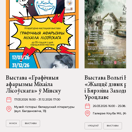
Выстава «Графічныя
Выстава Вольгі На
афарызмы Міхаіла
«Жыццё дзвюх рэк
Лісоўскага» ў Мінску
і Бярэзіна Заходня
Уроцлаве
17.03.2026 16:00 - 31.12.2026 17:00
26.03.2026 16:00 - 25.08.202
Музей гісторыі беларускай літаратуры
(вул. Багдановіча, 13)
Галерэя Клуба MiL (Kościu
МІНСК
ВЫСТАВЫ
УРОЦЛАЎ
ВЫСТАВЫ