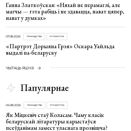
Ганна Златкоўская: «Няхай не перамаглі, але
магчы — гэта рабіць і не здавацца, нават цяпер,
нават у думках»
07.08.2026
ГРАМАДСТВА
ЛІТАРАТУРА
«Партрэт Дорыяна Грэя» Оскара Уайльда
выдалі па-беларуску
ЧЫТАЦЬ ЯШЧЭ
Папулярнае
04.08.2026
ГРАМАДСТВА
ЛІТАРАТУРА
Як Міцкевіч стаў Коласам. Чаму класік
беларускай літаратуры карыстаўся
псеўданімам замест уласнага прозвішча?