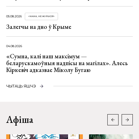
05.08.2026
«МАМА, НЕ ЖУРЫСЯ!»
Залегчы на дно ў Крыме
04.08.2026
«Сумна, калі наш максімум —
беларускамоўныя надпісы на магілах». Алесь
Кіркевіч адказвае Міколу Бугаю
ЧЫТАЦЬ ЯШЧЭ
Афіша