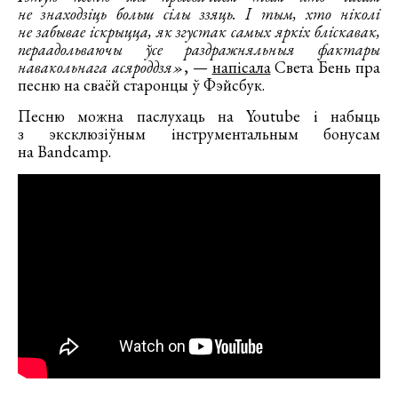
не знаходзіць больш сілы ззяць. І тым, хто ніколі
не забывае іскрыцца, як згустак самых яркіх бліскавак,
пераадольваючы ўсе раздражняльныя фактары
навакольнага асяроддзя»
, —
напісала
Света Бень пра
песню на сваёй старонцы ў Фэйсбук.
Песню можна паслухаць на Youtube і набыць
з эксклюзіўным інструментальным бонусам
на Bandcamp.