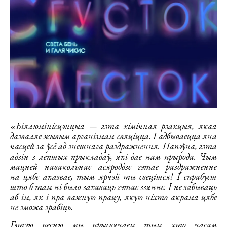
«Біялюмінісцэнцыя — гэта хімічная рэакцыя, якая
дазваляе жывым арганізмам свяціцца. І адбываецца яна
часцей за ўсё ад знешняга раздражнення. Напэўна, гэта
адзін з лепшых прыкладаў, які дае нам прырода. Чым
мацней навакольнае асяроддзе гэтае раздражненне
на цябе аказвае, тым ярчэй ты свецішся! І спрабуеш
што б там ні было захаваць гэтае ззянне. І не забываць
аб ім, як і пра важную працу, якую ніхто акрамя цябе
не зможа зрабіць.
Гэтую песню мы прысвячаем тым хто часам