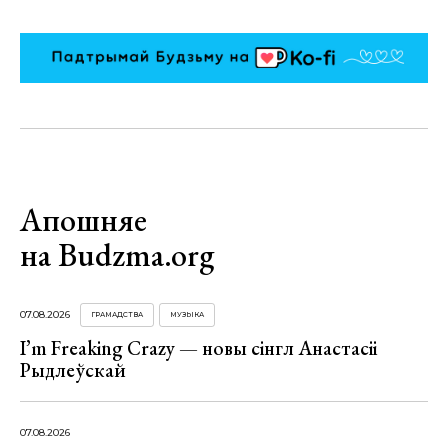
Апошняе
на Budzma.org
07.08.2026
ГРАМАДСТВА
МУЗЫКА
I’m Freaking Crazy — новы сінгл Анастасіі
Рыдлеўскай
07.08.2026