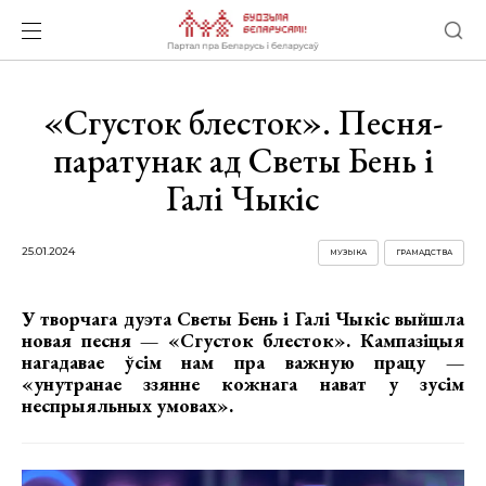
«Сгусток блесток». Песня-
паратунак ад Светы Бень і
Галі Чыкіс
25.01.2024
МУЗЫКА
ГРАМАДСТВА
У творчага дуэта Светы Бень і Галі Чыкіс выйшла
новая песня — «Сгусток блесток». Кампазіцыя
нагадавае ўсім нам пра важную працу —
«унутранае ззянне кожнага нават у зусім
неспрыяльных умовах».