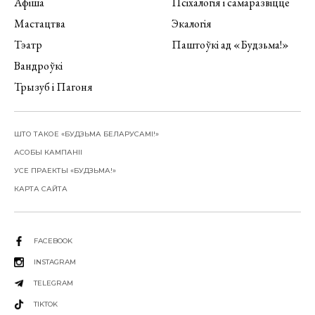
Афіша
Псіхалогія і самаразвіццё
Мастацтва
Экалогія
Тэатр
Паштоўкі ад «Будзьма!»
Вандроўкі
Трызуб і Пагоня
ШТО ТАКОЕ «БУДЗЬМА БЕЛАРУСАМІ!»
АСОБЫ КАМПАНІІ
УСЕ ПРАЕКТЫ «БУДЗЬМА!»
КАРТА САЙТА
FACEBOOK
INSTAGRAM
TELEGRAM
TIKTOK