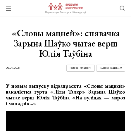
«Словы мацней»: спявачка
Зарына Шаўко чытае верш
Юлія Таўбіна
05.04.2021
«СЛОВЫ МАЦНЕЙ»
НАВІНЫ "БУДЗЬМА!"
У новым выпуску відэапраекта «Словы мацней»
вакалістка гурта «Літы Талер» Зарына Шаўко
чытае верш Юлія Таўбіна «На вуліцах — мароз
і маладзік...»