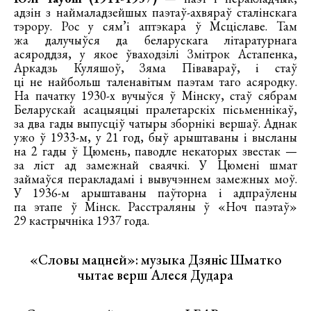
адзін з наймаладзейшых паэтаў-ахвяраў сталінскага
тэрору. Рос у сям’і аптэкара ў Мсціславе. Там
жа далучыўся да беларускага літаратурнага
асяроддзя, у якое ўваходзілі Змітрок Астапенка,
Аркадзь Куляшоў, Зяма Півавараў, і стаў
ці не найбольш таленавітым паэтам таго асяродку.
На пачатку 1930-х вучыўся ў Мінску, стаў сябрам
Беларускай асацыяцыі пралетарскіх пісьменнікаў,
за два гады выпусціў чатыры зборнікі вершаў. Аднак
ужо ў 1933-м, у 21 год, быў арыштаваны і высланы
на 2 гады ў Цюмень, паводле некаторых звестак —
за ліст ад замежнай сваячкі. У Цюмені шмат
займаўся перакладамі і вывучэннем замежных моў.
У 1936-м арыштаваны паўторна і адпраўлены
па этапе ў Мінск. Расстраляны ў «Ноч паэтаў»
29 кастрычніка 1937 года.
«Словы мацней»: музыка Дзяніс Шматко
чытае верш Алеся Дудара