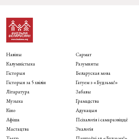
Навіны
Сармат
Калумністыка
Разумняты
Гісторыя
Беларуская мова
Гісторыя за 5 хвілін
Гатуем з «Будзьма!»
Літаратура
Забавы
Музыка
Грамадства
Кіно
Адукацыя
Афіша
Псіхалогія і самаразвіццё
Мастацтва
Экалогія
Тэатр
Паштоўкі ад «Будзьма!»