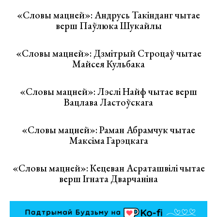
«Словы мацней»: Андрусь Такінданг чытае
верш Паўлюка Шукайлы
«Словы мацней»: Дзмітрый Строцаў чытае
Майсея Кульбака
«Словы мацней»: Лэслі Найф чытае верш
Вацлава Ластоўскага
«Словы мацней»: Раман Абрамчук чытае
Максіма Гарэцкага
«Словы мацней»: Кецеван Асраташвілі чытае
верш Ігната Дварчаніна