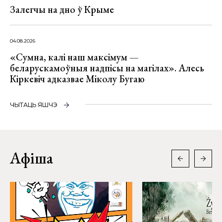
Залегчы на дно ў Крыме
04.08.2026
«Сумна, калі наш максімум —
беларускамоўныя надпісы на магілах». Алесь
Кіркевіч адказвае Міколу Бугаю
ЧЫТАЦЬ ЯШЧЭ
Афіша