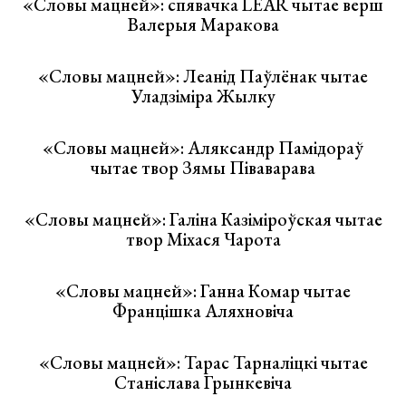
«Словы мацней»: спявачка LEAR чытае верш
Валерыя Маракова
«Словы мацней»: Леанід Паўлёнак чытае
Уладзіміра Жылку
«Словы мацней»: Аляксандр Памідораў
чытае твор Зямы Піваварава
«Словы мацней»: Галіна Казіміроўская чытае
твор Міхася Чарота
«Словы мацней»: Ганна Комар чытае
Францішка Аляхновіча
«Словы мацней»: Тарас Тарналіцкі чытае
Станіслава Грынкевіча