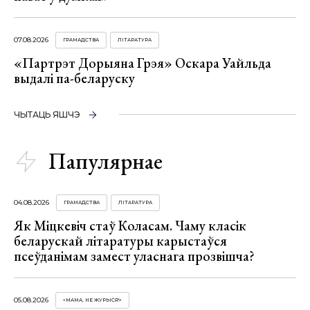
07.08.2026
ГРАМАДСТВА
ЛІТАРАТУРА
«Партрэт Дорыяна Грэя» Оскара Уайльда
выдалі па-беларуску
ЧЫТАЦЬ ЯШЧЭ
Папулярнае
04.08.2026
ГРАМАДСТВА
ЛІТАРАТУРА
Як Міцкевіч стаў Коласам. Чаму класік
беларускай літаратуры карыстаўся
псеўданімам замест уласнага прозвішча?
05.08.2026
«МАМА, НЕ ЖУРЫСЯ!»