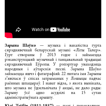
Зарына Шаўко
— музыка і вакалістка гурта
сярэднявечнай беларускай музыкі «Літы Талер».
Гурт створаны ў 2013 годзе і займаецца
рэканструкцыяй музычнай і танцавальнай традыцыі
сярэднявечнай Еўропы. У рэпэртуар уваходзяць
народныя і аўтарскія песні. Зарына Шаўко
займаецца яшчэ і фатаграфіяй. 22 лютага імя Зарыны
з’явілася ў спісах затрыманых у Лошыцы падчас
раённых шпацыраў. І нават відэа, з якога вынікала,
што музыка не ўдзельнічала ў акцыі, не дало рады:
Зарыну ўсё адно асудзілі на 15 сутак
адміністратыўнага арышту.
Юлі Таўбін (1911-1937)
— паэт і перакладчык,