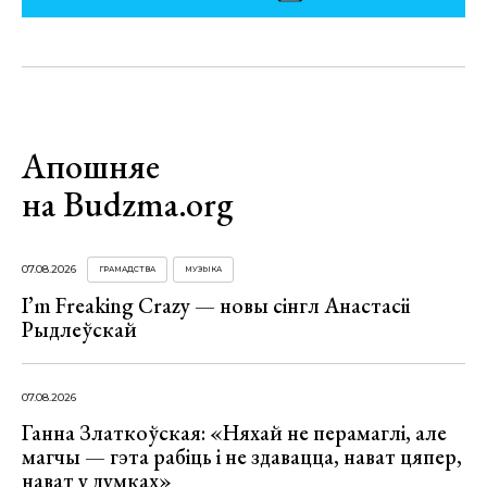
Апошняе
на Budzma.org
07.08.2026
ГРАМАДСТВА
МУЗЫКА
I’m Freaking Crazy — новы сінгл Анастасіі
Рыдлеўскай
07.08.2026
Ганна Златкоўская: «Няхай не перамаглі, але
магчы — гэта рабіць і не здавацца, нават цяпер,
нават у думках»