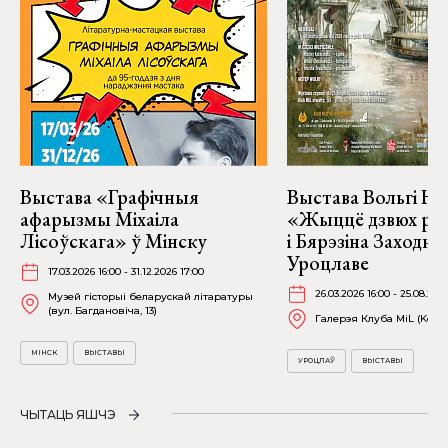
Выстава «Графічныя
Выстава Вольгі На
афарызмы Міхаіла
«Жыццё дзвюх рэк
Лісоўскага» ў Мінску
і Бярэзіна Заходня
Уроцлаве
17.03.2026 16:00 - 31.12.2026 17:00
26.03.2026 16:00 - 25.08.202
Музей гісторыі беларускай літаратуры
(вул. Багдановіча, 13)
Галерэя Клуба MiL (Kościu
МІНСК
ВЫСТАВЫ
УРОЦЛАЎ
ВЫСТАВЫ
ЧЫТАЦЬ ЯШЧЭ