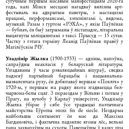
сугучным першым масавым маніфестацыям 2020-га
года, калі Мінск месцамі нагадваў вялізны арт-
фестываль на адкрытым паветры, з мастацкімі
працамі, перформансамі, хэпенінгамі і, вядома,
музыкай. Разам з гуртом «РЭХА», у якім Паўлёнак
— бубнач, ён быў затрыманы ў лістападзе, літаральна
выцягнуты міліцыянтамі з таксі. Прысуд — 15 сутак.
Частку з гэтага тэрміну Леанід Паўлёнак правёў у
Магілёўскім ІЧУ.
Уладзімір Жылка
(1900-1933) — адзіны, напэўна,
сапраўдны неакласік у беларускай літаратуры.
Узгадаваны ў часы рэвалюцыйных віхураў, сведка
падзеяў партыйнай барацьбы і нацыянальна-
вызваленчага руху, ён дэбютаваў вершам «Покліч» у
1920-м, у першым жа радку якога згадваецца бел-
чырвона-белы сцяг. З пераездам у Вільню і потым у
Прагу, на вучобу ў Карлаў універсітэт, Уладзімір
Жылка ўбірае ў сябе ўсе традыцыі паэтычнага
майстэрства Еўропы эпохі fin de siecle. Нездарма
найбольшы сентымент ён мае да Максіма
Багдановіча, і фактычна падзяляе ягоны лёс, вельмі
рана захварэўшы на сухоты. Паверыўшы ў казку пра