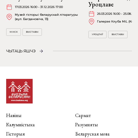
Уроцлаве
17.03.2026 16:00 - 31.12.2026 17:00
26.03.2026 16:00 - 25.08.202
Музей гісторыі беларускай літаратуры
(вул. Багдановіча, 13)
Галерэя Клуба MiL (Kościu
МІНСК
ВЫСТАВЫ
УРОЦЛАЎ
ВЫСТАВЫ
ЧЫТАЦЬ ЯШЧЭ
Навіны
Сармат
Калумністыка
Разумняты
Гісторыя
Беларуская мова