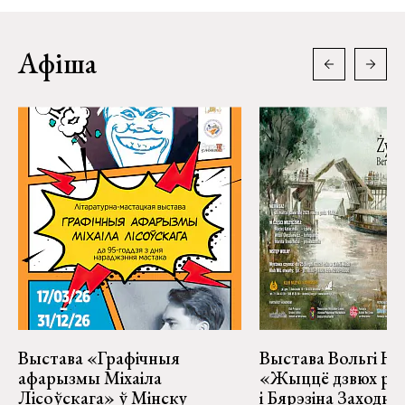
Афіша
Выстава «Графічныя
Выстава Вольгі На
афарызмы Міхаіла
«Жыццё дзвюх рэк
Лісоўскага» ў Мінску
і Бярэзіна Заходня