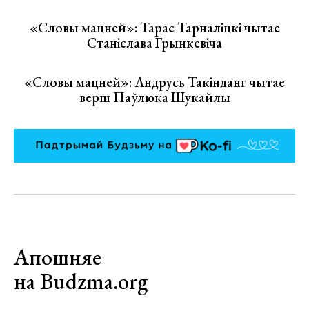
«Словы мацней»: Тарас Тарналіцкі чытае
Станіслава Грынкевіча
«Словы мацней»: Андрусь Такінданг чытае
верш Паўлюка Шукайлы
Апошняе
на Budzma.org