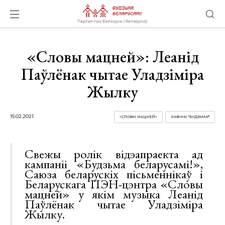
«Словы мацней»: Леанід
Паўлёнак чытае Уладзіміра
Жылку
15.02.2021
«СЛОВЫ МАЦНЕЙ»
НАВІНЫ "БУДЗЬМА!"
Свежы ролік відэапраекта ад
кампаніі «Будзьма беларусамі!»,
Саюза беларускіх пісьменнікаў і
Беларускага ПЭН-цэнтра «Словы
мацней» у якім музыка Леанід
Паўлёнак чытае Уладзіміра
Жылку.