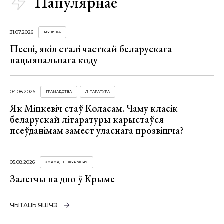
Папулярнае
31.07.2026
МУЗЫКА
Песні, якія сталі часткай беларускага
нацыянальнага коду
04.08.2026
ГРАМАДСТВА
ЛІТАРАТУРА
Як Міцкевіч стаў Коласам. Чаму класік
беларускай літаратуры карыстаўся
псеўданімам замест уласнага прозвішча?
05.08.2026
«МАМА, НЕ ЖУРЫСЯ!»
Залегчы на дно ў Крыме
ЧЫТАЦЬ ЯШЧЭ