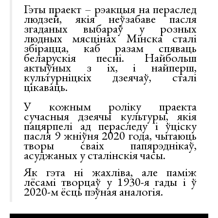
Гэты праект – рэакцыя на пераслед
людзей, якія неўзабаве пасля
згаданых выбараў у розных
людных мясцінах Мінска сталі
збірацца, каб разам спяваць
беларускія песні. Найбольш
актыўных з іх, і найперш,
культурніцкіх дзеячаў, сталі
цікаваць.
У кожным роліку праекта
сучасныя дзеячы культуры, якія
пацярпелі ад пераследу і ўціску
пасля 9 жніўня 2020 года, чытаюць
творы сваіх папярэднікаў,
асуджаных у сталінскія часы.
Як гэта ні жахліва, але паміж
лёсамі творцаў у 1930-я гады і ў
2020-м ёсць пэўная аналогія.