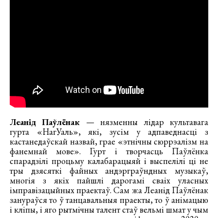
Леанід Паўлёнак
— нязменны лідар культавага
гурта «НагУаль», які, зусім у адпаведнасці з
кастанедаўскай назвай, грае «этнічны сюррэалізм на
фанемнай мове». Гурт і творчасць Паўлёнка
спарадзілі процьму калабарацыяй і выспелілі ці не
тры дзясяткі файных андэрграўндных музыкаў,
многія з якіх пайшлі дарогамі сваіх уласных
імправізацыйных праектаў. Сам жа Леанід Паўлёнак
занураўся то ў танцавальныя праекты, то ў анімацыю
і кліпы, і яго рытмічны талент стаў вельмі шмат у чым