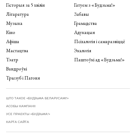
Гісторыя за 5 хвілін
Гатуем з «Будзьма!»
Літаратура
Забавы
Музыка
Грамадства
Кіно
Адукацыя
Афіша
Псіхалогія і самаразвіццё
Мастацтва
Экалогія
Тэатр
Паштоўкі ад «Будзьма!»
Вандроўкі
Трызуб і Пагоня
ШТО ТАКОЕ «БУДЗЬМА БЕЛАРУСАМІ!»
АСОБЫ КАМПАНІІ
УСЕ ПРАЕКТЫ «БУДЗЬМА!»
КАРТА САЙТА