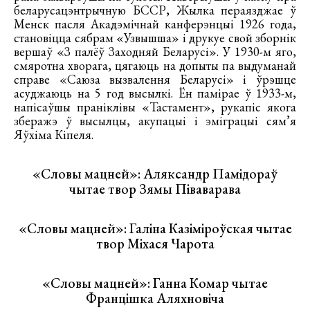
беларусацэнтрычную БССР, Жылка пераязджае ў
Менск пасля Акадэмічнай канферэнцыі 1926 года,
становіцца сябрам «Узвышша» і друкуе свой зборнік
вершаў «З палёў Заходняй Беларусі». У 1930-м яго,
смяротна хворага, цягаюць на допыты па выдуманай
справе «Саюза вызвалення Беларусі» і ўрэшце
асуджаюць на 5 год высылкі. Ён памірае ў 1933-м,
напісаўшы праніклівы «Тастамент», рукапіс якога
зберажэ ў высылцы, акупацыі і эміграцыі сям’я
Яўхіма Кіпеля.
«Словы мацней»: Аляксандр Памідораў
чытае твор Зямы Піваварава
«Словы мацней»: Галіна Казіміроўская чытае
твор Міхася Чарота
«Словы мацней»: Ганна Комар чытае
Францішка Аляхновіча