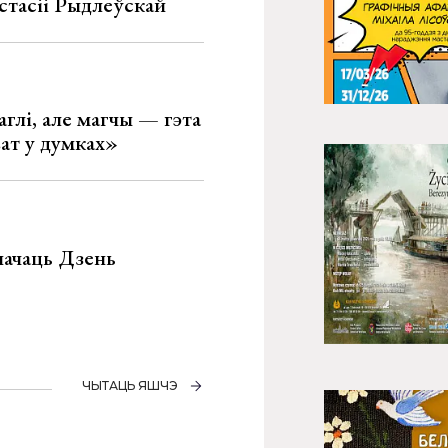
стасіі Рыдлеўскай
глі, але магчы — гэта
ват у думках»
значаць Дзень
ЧЫТАЦЬ ЯШЧЭ