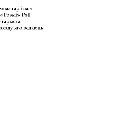
пазітар і паэт
і «Грэмі» Рэй
гітарыста
ахаду яго ведаюць