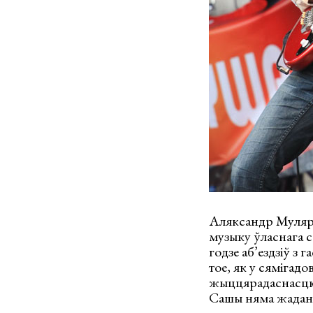
Аляксандр Мулярч
музыку ўласнага с
годзе аб’ездзіў з 
тое, як у сямігадо
жыццярадаснасцю і
Сашы няма жадання