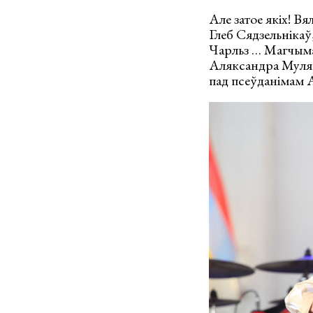
Але затое якіх! Вя
Глеб Сядзельнікаў
Чарльз … Магчыма,
Аляксандра Мулярч
пад псеўданімам 