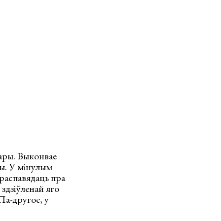
тары. Выконвае
пы. У мінулым
у распавядаць пра
 здзіўленай яго
Па-другое, у