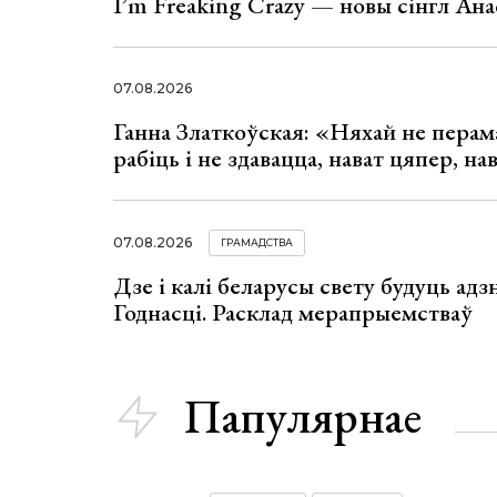
I’m Freaking Crazy — новы сінгл Ана
07.08.2026
Ганна Златкоўская: «Няхай не перама
рабіць і не здавацца, нават цяпер, на
07.08.2026
ГРАМАДСТВА
Дзе і калі беларусы свету будуць ад
Годнасці. Расклад мерапрыемстваў
Папулярнае