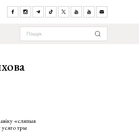
яхова
авіку «сляпыя
ў усяго тры