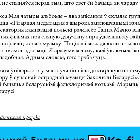
 не спыняўся перад тым, што свет ён бачыць як чараду с
а Мая чатыры альбомы – два запісаныя ў складзе групы
ца «Гітарная медытацыя з шырока заплюшчанымі вача
каторыя кампазіцыі польскі рэжысёр Ганна Мачко вы
ных фільмах пра сляпую дзяўчыну і пра ўдзельнікаў вай
на флешцы сваю музыку. Пацікавілася, да якога стылю
 не змог адказаць. Я зразумела чаму, калі ўключыла зап
падобная. Адным словам, гэта трэба чуць.
ага ўнівэрсытэту мастаўчанін піша доктарскую на тэм
ору ў сучаснай эстраднай музыцы Заходняй Беларусі».
 бачыць з беларускімі фальклорнымі ноткамі. Марыць 
арусі.
дзенская праўда