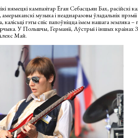
лікі нямецкі кампазітар Ёган Себасцьян Бах, расійскі кам
, амерыканскі музыка і неаднаразовы ўладальнік прэмі
 калісьці гэты спіс папоўніцца імем нашага земляка – 
ыка. У Польшчы, Германіі, Аўстрыі і іншых краінах З
Алекс Май.