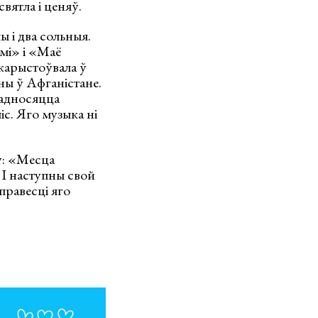
вятла і ценяў.
 і два сольныя.
мі» і «Маё
карыстоўвала ў
ны ў Афганістане.
 адносяцца
іс. Яго музыка ні
у: «Месца
 І наступны свой
правесці яго