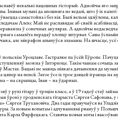
аспавёў некалькі пацешных гісторый. Аднойчы яго запра
пы. Іншыя музыкі да апошняга не ведалі, што ў іх калег
ваецца самастойна і без кія. Былі вельмі здзіўлены, кал
гледачам Алекс Май не распавядае аб сваёй асаблівасці,
пераважна ў сонечных акулярах. А аднойчы недасведча
рнага самалёта перадаў хлопцу штурвал. Саша ўспамін
чыка, але мікрафон апынуўся зламаны. На шчасце, усё
польскім Уроцлаве. Гастралюе па ўсёй Еўропе. Пачуць
ыступленняў можна ў Інтэрнэце. Такім чынам сочыць з
 ў Мастах. Бацькі не маюць ніякага дачынення да музыкі.
 цяпер на пенсіі. Затое ўсе іх трое дзяцей іграюць на 
на – на скрыпцы, Іван – на ўдарных.
 у рукі гітару ў трэцім класе, а ў 19 гадоў стаў займа
ыя ўрокі у гродзенскага гітарыста Сяргея Сафонава, у 
 Сяргея Трухановіча. Два гады правучыўся ва Уладзім
туры. За новым вопытам і адчуваннямі рвануў у Польшч
нта Карла Фярфецкага. Ставячы новыя мэты і высоўваю