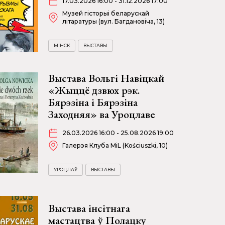
17.03.2026 16:00 - 31.12.2026 17:00
Музей гісторыі беларускай
літаратуры (вул. Багдановіча, 13)
МІНСК
ВЫСТАВЫ
Выстава Вольгі Навіцкай
«Жыццё дзвюх рэк.
Бярэзіна і Бярэзіна
Заходняя» ва Уроцлаве
26.03.2026 16:00 - 25.08.2026 19:00
Галерэя Клуба MiL (Kościuszki, 10)
УРОЦЛАЎ
ВЫСТАВЫ
Выстава інсітнага
мастацтва ў Полацку