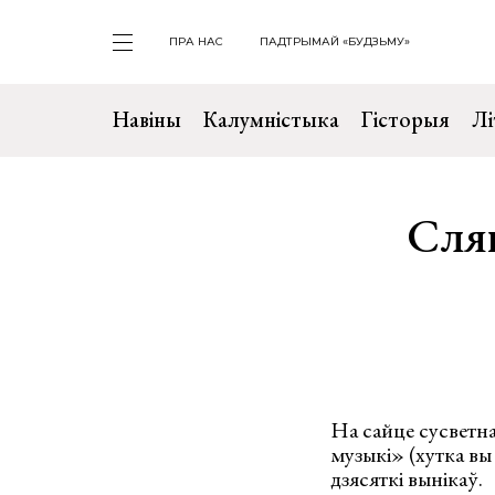
ПРА НАС
ПАДТРЫМАЙ «БУДЗЬМУ»
Навіны
Калумністыка
Гісторыя
Лі
Сляп
На сайце сусветн
музыкі» (хутка вы
дзясяткі вынікаў.