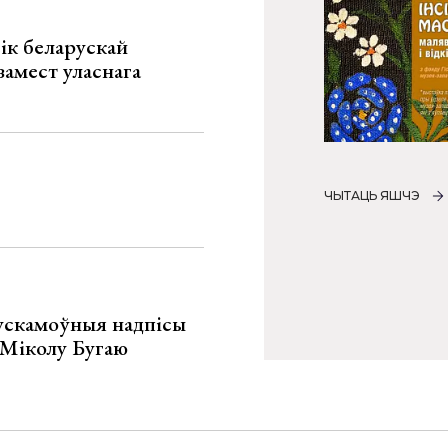
ік беларускай
замест уласнага
ЧЫТАЦЬ ЯШЧЭ
ускамоўныя надпісы
е Міколу Бугаю