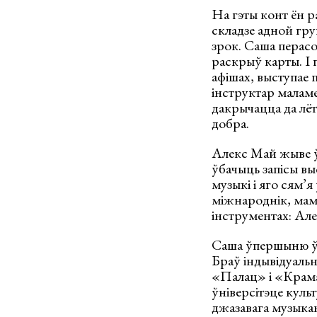
На гэты конт ён р
складзе адной гру
зрок. Саша перасоў
раскрыў карты. І 
афішах, выступае 
інструктар маламе
дакрычацца да лёт
добра.
Алекс Май жыве ў 
ўбачыць запісы в
музыкі і яго сям’я
міжнароднік, мама
інструментах: Але
Саша ўпершыню ўзяў
Браў індывідуальн
«Палац» і «Крама»
ўніверсітэце куль
джазавага музыка