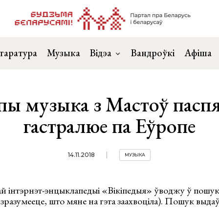
таратура
Музыка
Відэа
Вандроўкі
Афіша
ы музыка з Мастоў пасп
гастралюе па Еўропе
14.11.2018
МУЗЫКА
ай інтэрнэт-энцыклапедыі «Вікіпедыя» ўводжу ў пошук
 зразумееце, што мяне на гэта заахвоціла). Пошук выда