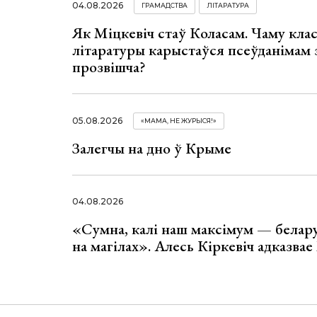
04.08.2026
ГРАМАДСТВА
ЛІТАРАТУРА
Як Міцкевіч стаў Коласам. Чаму клас
літаратуры карыстаўся псеўданімам 
прозвішча?
05.08.2026
«МАМА, НЕ ЖУРЫСЯ!»
Залегчы на дно ў Крыме
04.08.2026
«Сумна, калі наш максімум — белар
на магілах». Алесь Кіркевіч адказва