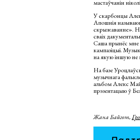
мастаўчанін ніколі
У скарбонцы Алекс
Апошнія называюц
скрыжаванне». Не
сваіх дакументаль
Саша прынёс мне 
кампазіцыі. Музыка
на якую іншую не 
На базе Уроцлаўск
музычнага фалькл
альбом Алекс Май
прэзентацыю ў Бел
Жана Байгот,
Гро