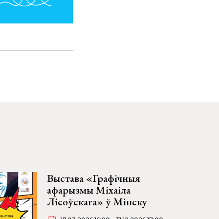
Выстава «Графічныя
афарызмы Міхаіла
Лісоўскага» ў Мінску