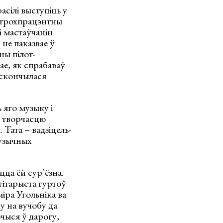
сілі выступіць у
і трохпрацэнтны
і мастаўчанін
 не паказвае ў
ны пілот-
ае, як спрабаваў
 скончылася
 яго музыку і
а творчасцю
 Тата – вадзіцель-
музычных
цца ёй сур’ёзна.
гітарыста гуртоў
іра Угольніка ва
у на вучобу да
чыся ў дарогу,