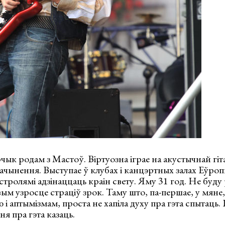
ык родам з Мастоў. Віртуозна іграе на акустычнай гі
ачынення. Выступае ў клубах і канцэртных залах Еўро
гастролямі адзінаццаць краін свету. Яму 31 год. Не буд
вым узросце страціў зрок. Таму што, па-першае, у мяне,
 аптымізмам, проста не хапіла духу пра гэта спытаць. 
 пра гэта казаць.