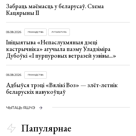
Забраць маёмасць у беларусаў. Схема
Кацярыны ІІ
06.08.2026
ГРАМАДСТВА
ЛІТАРАТУРА
Ініцыятыва «Непаслухмяныя дзеці
кастрычніка» агучыла паэму Уладзіміра
Дубоўкі «І пурпуровых ветразей узвівы...»
06.08.2026
ГРАМАДСТВА
Адбыўся трэці «Вялікі Воз» — злёт-летнік
беларускіх навукоўцаў
ЧЫТАЦЬ ЯШЧЭ
Папулярнае