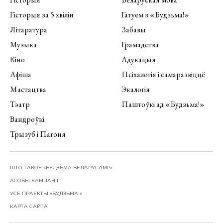
Гісторыя за 5 хвілін
Гатуем з «Будзьма!»
Літаратура
Забавы
Музыка
Грамадства
Кіно
Адукацыя
Афіша
Псіхалогія і самаразвіццё
Мастацтва
Экалогія
Тэатр
Паштоўкі ад «Будзьма!»
Вандроўкі
Трызуб і Пагоня
ШТО ТАКОЕ «БУДЗЬМА БЕЛАРУСАМІ!»
АСОБЫ КАМПАНІІ
УСЕ ПРАЕКТЫ «БУДЗЬМА!»
КАРТА САЙТА