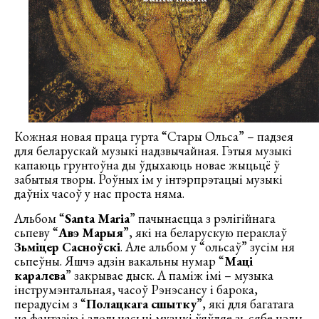
Кожная новая праца гурта “Стары Ольса” – падзея
для беларускай музыкі надзвычайная. Гэтыя музыкі
капаюць грунтоўна ды ўдыхаюць новае жыцьцё ў
забытыя творы. Роўных ім у інтэрпрэтацыі музыкі
даўніх часоў у нас проста няма.
Альбом “
Santa Maria
” пачынаецца з рэлігійнага
сьпеву “
Авэ Марыя
”, які на беларускую пераклаў
Зьміцер Сасноўскі
. Але альбом у “ольсаў” зусім ня
сьпеўны. Яшчэ адзін вакальны нумар “
Маці
каралева
” закрывае дыск. А паміж імі – музыка
інструмэнтальная, часоў Рэнэсансу і барока,
перадусім з “
Полацкага сшытку
”, які для багатага
на фантазію і здольнасьці музыкі ўяўляе зь сябе цэлы