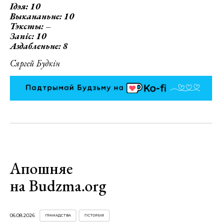
Ідэя: 10
Выкананьне: 10
Тэксты: –
Запіс: 10
Аздабленьне: 8
Сяргей Будкін
Апошняе
на Budzma.org
06.08.2026
ГРАМАДСТВА
ГІСТОРЫЯ