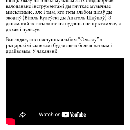
пяяць хвалу ня толькі музыкам за іх бездакорнае
валоданьне інструмэнтамі ды гнуткае музычнае
мысьленьне, але і тым, хто гэты альбом пісаў ды
зводзіў (Віталь Кулеўскі ды Анатоль Шаўцоў). З
дапамогай іх гэты запіс ня нудзіць і не прытамляе, а
дыхае і пульсуе.
Выглядае, што наступны альбом “Ольсаў” з
рыцарскімі сьпевамі будзе яшчэ больш жывым і
драйвовым. У чаканьні!