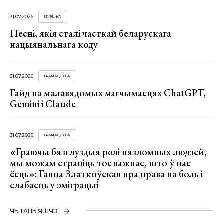
31.07.2026
МУЗЫКА
Песні, якія сталі часткай беларускага
нацыянальнага коду
31.07.2026
ГРАМАДСТВА
Гайд па малавядомых магчымасцях ChatGPT,
Gemini і Claude
31.07.2026
ГРАМАДСТВА
«Граючы бязглуздыя ролі нязломных людзей,
мы можам страціць тое важнае, што ў нас
ёсць»: Ганна Златкоўская пра права на боль і
слабасць у эміграцыі
ЧЫТАЦЬ ЯШЧЭ