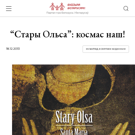
“Стары Ольса”: космас наш!
18.12.2013
МУЗАГЛЯД З СЯРГЕЕМ БУДКІНЫМ