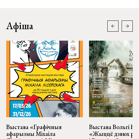
Афіша
Выстава «Графічныя
Выстава Вольгі На
афарызмы Міхаіла
«Жыццё дзвюх рэк