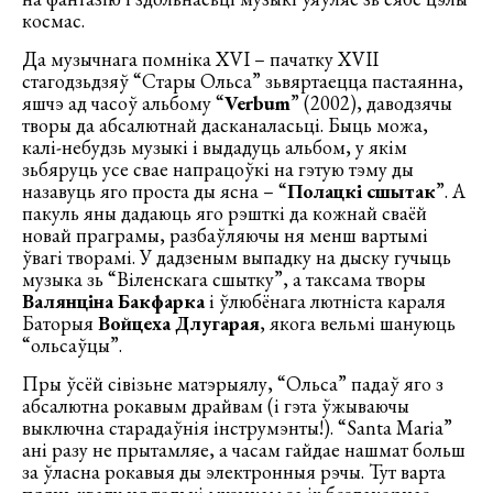
космас.
Да музычнага помніка XVI – пачатку XVII
стагодзьдзяў “Стары Ольса” зьвяртаецца пастаянна,
яшчэ ад часоў альбому “
Verbum
” (2002), даводзячы
творы да абсалютнай дасканаласьці. Быць можа,
калі-небудзь музыкі і выдадуць альбом, у якім
зьбяруць усе свае напрацоўкі на гэтую тэму ды
назавуць яго проста ды ясна – “
Полацкі сшытак
”. А
пакуль яны дадаюць яго рэшткі да кожнай сваёй
новай праграмы, разбаўляючы ня менш вартымі
ўвагі творамі. У дадзеным выпадку на дыску гучыць
музыка зь “Віленскага сшытку”, а таксама творы
Валянціна Бакфарка
і ўлюбёнага лютніста караля
Баторыя
Войцеха Длугарая
, якога вельмі шануюць
“ольсаўцы”.
Пры ўсёй сівізьне матэрыялу, “Ольса” падаў яго з
абсалютна рокавым драйвам (і гэта ўжываючы
выключна старадаўнія інструмэнты!). “Santa Maria”
ані разу не прытамляе, а часам гайдае нашмат больш
за ўласна рокавыя ды электронныя рэчы. Тут варта