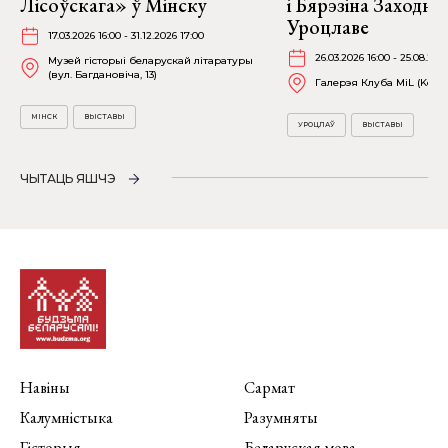
Лісоўскага» ў Мінску
і Бярэзіна Заходня
Уроцлаве
17.03.2026 16:00 - 31.12.2026 17:00
26.03.2026 16:00 - 25.08.202
Музей гісторыі беларускай літаратуры
(вул. Багдановіча, 13)
Галерэя Клуба MiL (Kościu
МІНСК
ВЫСТАВЫ
УРОЦЛАЎ
ВЫСТАВЫ
ЧЫТАЦЬ ЯШЧЭ
Навіны
Сармат
Калумністыка
Разумняты
Гісторыя
Беларуская мова