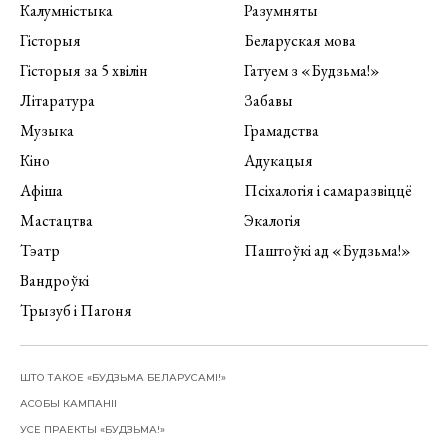
Калумністыка
Разумняты
Гісторыя
Беларуская мова
Гісторыя за 5 хвілін
Гатуем з «Будзьма!»
Літаратура
Забавы
Музыка
Грамадства
Кіно
Адукацыя
Афіша
Псіхалогія і самаразвіццё
Мастацтва
Экалогія
Тэатр
Паштоўкі ад «Будзьма!»
Вандроўкі
Трызуб і Пагоня
ШТО ТАКОЕ «БУДЗЬМА БЕЛАРУСАМІ!»
АСОБЫ КАМПАНІІ
УСЕ ПРАЕКТЫ «БУДЗЬМА!»