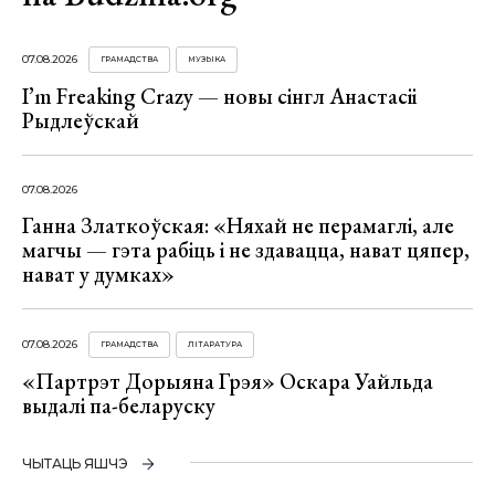
07.08.2026
ГРАМАДСТВА
МУЗЫКА
I’m Freaking Crazy — новы сінгл Анастасіі
Рыдлеўскай
07.08.2026
Ганна Златкоўская: «Няхай не перамаглі, але
магчы — гэта рабіць і не здавацца, нават цяпер,
нават у думках»
07.08.2026
ГРАМАДСТВА
ЛІТАРАТУРА
«Партрэт Дорыяна Грэя» Оскара Уайльда
выдалі па-беларуску
ЧЫТАЦЬ ЯШЧЭ