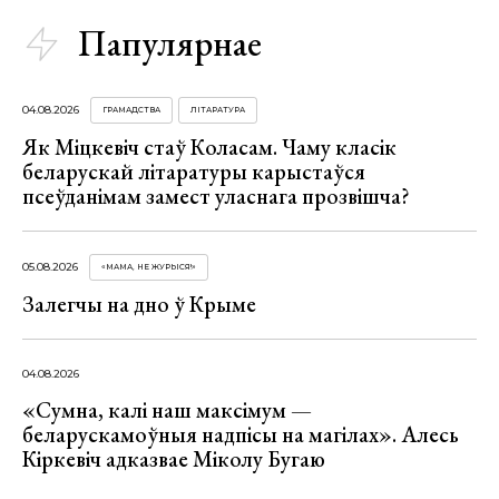
Папулярнае
04.08.2026
ГРАМАДСТВА
ЛІТАРАТУРА
Як Міцкевіч стаў Коласам. Чаму класік
беларускай літаратуры карыстаўся
псеўданімам замест уласнага прозвішча?
05.08.2026
«МАМА, НЕ ЖУРЫСЯ!»
Залегчы на дно ў Крыме
04.08.2026
«Сумна, калі наш максімум —
беларускамоўныя надпісы на магілах». Алесь
Кіркевіч адказвае Міколу Бугаю