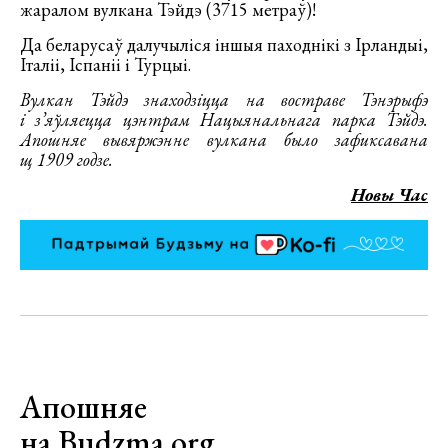
жаралом вулкана Тэйдэ (3715 метраў)!
Да беларусаў далучыліся іншыя паходнікі з Ірландыі,
Італіі, Іспаніі і Турцыі.
Вулкан Тэйдэ знаходзіцца на востраве Тэнэрыфэ
і з’яўляецца цэнтрам Нацыянальнага парка Тэйдэ.
Апошняе вывяржэнне вулкана было зафиксавана
щ 1909 годзе.
Новы Час
Апошняе
на Budzma.org