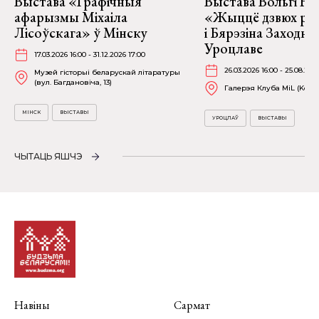
Выстава «Графічныя
Выстава Вольгі На
афарызмы Міхаіла
«Жыццё дзвюх рэк
Лісоўскага» ў Мінску
і Бярэзіна Заходня
Уроцлаве
17.03.2026 16:00 - 31.12.2026 17:00
26.03.2026 16:00 - 25.08.202
Музей гісторыі беларускай літаратуры
(вул. Багдановіча, 13)
Галерэя Клуба MiL (Kościu
МІНСК
ВЫСТАВЫ
УРОЦЛАЎ
ВЫСТАВЫ
ЧЫТАЦЬ ЯШЧЭ
Навіны
Сармат