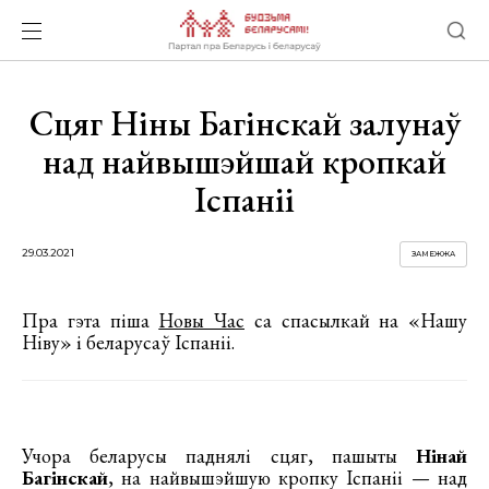
Сцяг Ніны Багінскай залунаў
над найвышэйшай кропкай
Іспаніі
29.03.2021
ЗАМЕЖЖА
Пра гэта піша
Новы Час
са спасылкай на «Нашу
Ніву» і беларусаў Іспаніі.
Учора беларусы паднялі сцяг, пашыты
Нінай
Багінскай
, на найвышэйшую кропку Іспаніі — над