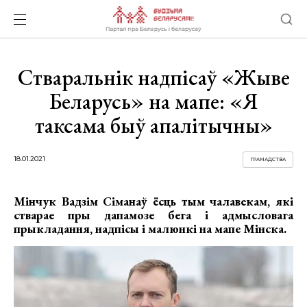
Стваральнік надпісаў «Жыве
Беларусь» на мапе: «Я
таксама быў апалітычны»
18.01.2021
ГРАМАДСТВА
Мінчук Вадзім Сіманаў ёсць тым чалавекам, які
стварае пры дапамозе бега і адмысловага
прыкладання, надпісы і малюнкі на мапе Мінска.