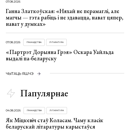
07.08.2026
Ганна Златкоўская: «Няхай не перамаглі, але
магчы — гэта рабіць і не здавацца, нават цяпер,
нават у думках»
07.08.2026
ГРАМАДСТВА
ЛІТАРАТУРА
«Партрэт Дорыяна Грэя» Оскара Уайльда
выдалі па-беларуску
ЧЫТАЦЬ ЯШЧЭ
Папулярнае
04.08.2026
ГРАМАДСТВА
ЛІТАРАТУРА
Як Міцкевіч стаў Коласам. Чаму класік
беларускай літаратуры карыстаўся