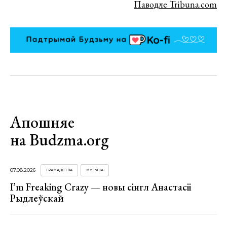
Паводле Tribuna.com
Апошняе
на Budzma.org
07.08.2026
ГРАМАДСТВА
МУЗЫКА
I’m Freaking Crazy — новы сінгл Анастасіі
Рыдлеўскай