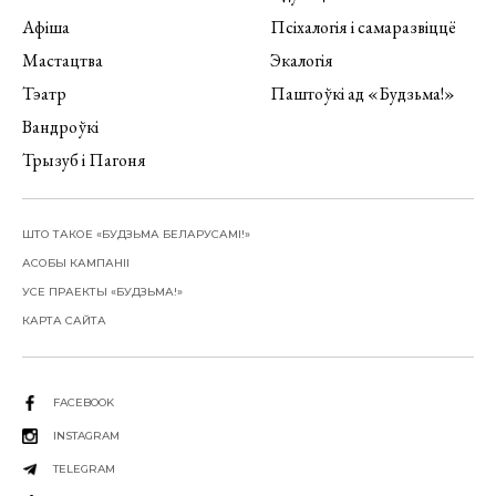
Афіша
Псіхалогія і самаразвіццё
Мастацтва
Экалогія
Тэатр
Паштоўкі ад «Будзьма!»
Вандроўкі
Трызуб і Пагоня
ШТО ТАКОЕ «БУДЗЬМА БЕЛАРУСАМІ!»
АСОБЫ КАМПАНІІ
УСЕ ПРАЕКТЫ «БУДЗЬМА!»
КАРТА САЙТА
FACEBOOK
INSTAGRAM
TELEGRAM