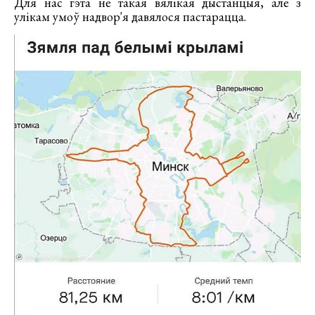
Для нас гэта не такая вялікая дыстанцыя, але з
улікам умоў надвор'я давялося пастарацца.