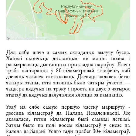
Для сябе яшчэ з самых складаных вылучу бусла.
Хацелі скончыць дыстанцыю не моцна позна і
размеркаваць дыстанцыю прыкладна пароўну. Яшчэ
трэба пастарацца ў 80-кіламетровай эстафеце, каб
дзевяць чалавек састыкаваць. Дзевяць чалавек беглі
чатыры этапы, гэта значыць было чатыры ўчасткі —
чацвёра вядучых па трэку і проста на двух з чатырох
этапаў да вядучых далучыліся хлопцы за кампанію.
Узяў на сябе самую першую частку маршруту -
дзесяць кіламетраў да Палаца Незалежнасці. Як
аказалася, гэтыя кіламетры былі самымі лёгкімі.
Затым было па полі восем кіламетраў у снезе па
калена да Зацані. Усяго тады прабег 30+ кіламетраў.