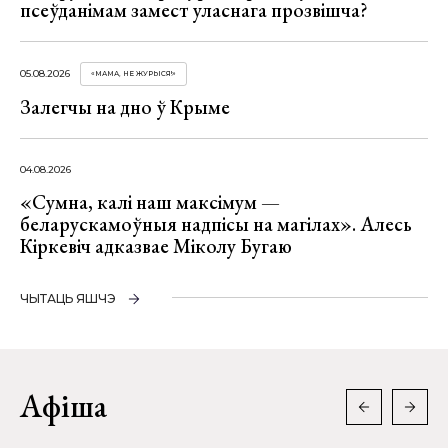
псеўданімам замест уласнага прозвішча?
05.08.2026
«МАМА, НЕ ЖУРЫСЯ!»
Залегчы на дно ў Крыме
04.08.2026
«Сумна, калі наш максімум —
беларускамоўныя надпісы на магілах». Алесь
Кіркевіч адказвае Міколу Бугаю
ЧЫТАЦЬ ЯШЧЭ
Афіша