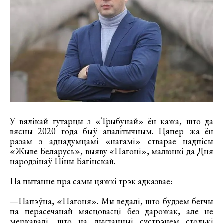
У вялікай гутарцы з «Трыбунай»
ён кажа
, што да
вясны 2020 года быў апалітычным. Цяпер жа ён
разам з аднадумцамі «нагамі» стварае надпісы
«Жыве Беларусь», выяву «Пагоні», малюнкі да Дня
народзінаў Ніны Багінскай.
На пытанне пра самы цяжкі трэк адказвае:
—Напэўна, «Пагоня». Мы ведалі, што будзем бегчы
па перасечанай мясцовасці без дарожак, але не
меркавалі, што на дыстанцыі сустрэнем столькі