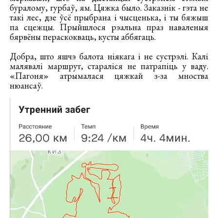
буралому, гурбаў, ям. Цяжка было. Заказнік - гэта не
такі лес, дзе ўсё прыбрана і чысценька, і ты бяжыш
па сцежцы. Прыйшлося рэальна праз наваленыя
бярвёны пераскокваць, кусты аббягаць.
Добра, што яшчэ балота ніякага і не сустрэлі. Калі
малявалі маршрут, стараліся не патрапіць у ваду.
«Пагоня» атрымалася цяжкай з-за мноства
нюансаў.