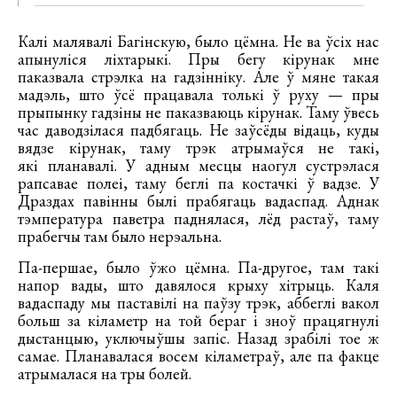
Калі малявалі Багінскую, было цёмна. Не ва ўсіх нас
апынуліся ліхтарыкі. Пры бегу кірунак мне
паказвала стрэлка на гадзінніку. Але ў мяне такая
мадэль, што ўсё працавала толькі ў руху — пры
прыпынку гадзіны не паказваюць кірунак. Таму ўвесь
час даводзілася падбягаць. Не заўсёды відаць, куды
вядзе кірунак, таму трэк атрымаўся не такі,
які планавалі. У адным месцы наогул сустрэлася
рапсавае полеі, таму беглі па костачкі ў вадзе. У
Драздах павінны былі прабягаць вадаспад. Аднак
тэмпература паветра паднялася, лёд растаў, таму
прабегчы там было нерэальна.
Па-першае, было ўжо цёмна. Па-другое, там такі
напор вады, што давялося крыху хітрыць. Каля
вадаспаду мы паставілі на паўзу трэк, аббеглі вакол
больш за кіламетр на той бераг і зноў працягнулі
дыстанцыю, уключыўшы запіс. Назад зрабілі тое ж
самае. Планавалася восем кіламетраў, але па факце
атрымалася на тры болей.