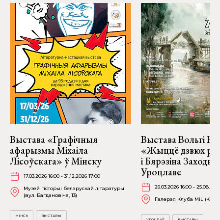
Выстава «Графічныя
Выстава Вольгі На
афарызмы Міхаіла
«Жыццё дзвюх рэк
Лісоўскага» ў Мінску
і Бярэзіна Заходня
Уроцлаве
17.03.2026 16:00 - 31.12.2026 17:00
26.03.2026 16:00 - 25.08.202
Музей гісторыі беларускай літаратуры
(вул. Багдановіча, 13)
Галерэя Клуба MiL (Kościu
МІНСК
ВЫСТАВЫ
УРОЦЛАЎ
ВЫСТАВЫ