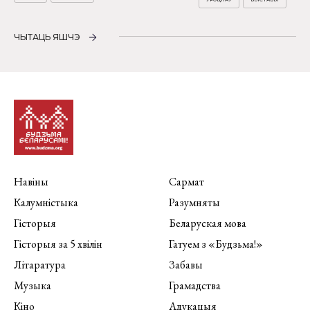
ЧЫТАЦЬ ЯШЧЭ
Навіны
Сармат
Калумністыка
Разумняты
Гісторыя
Беларуская мова
Гісторыя за 5 хвілін
Гатуем з «Будзьма!»
Літаратура
Забавы
Музыка
Грамадства
Кіно
Адукацыя