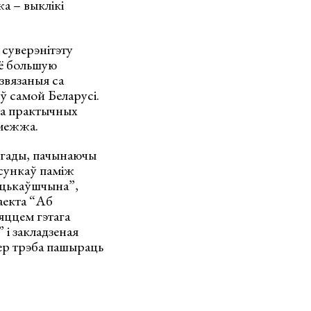
а – выклікі
 суверэнітэту
сё большую
звязаныя са
ў самой Беларусі.
на практычных
амежжа.
ы гады, пачынаючы
асункаў паміж
ацькаўшчына”,
аекта “Аб
яццем гэтага
 і закладзеная
пер трэба пашыраць