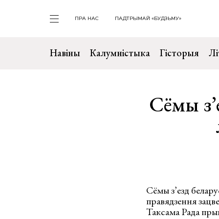
ПРА НАС
ПАДТРЫМАЙ «БУДЗЬМУ»
Навіны
Калумністыка
Гісторыя
Лі
Сёмы з’
Сёмы з’езд белару
правядзення зацве
Таксама Рада пры