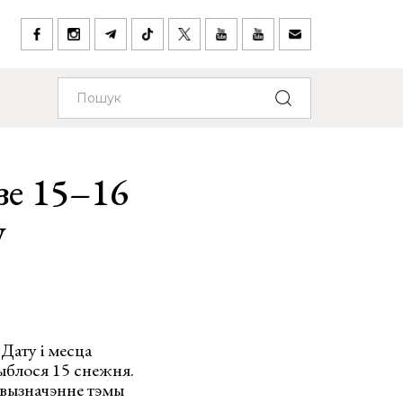
зе 15–16
у
 Дату і месца
дыблося 15 снежня.
 вызначэнне тэмы