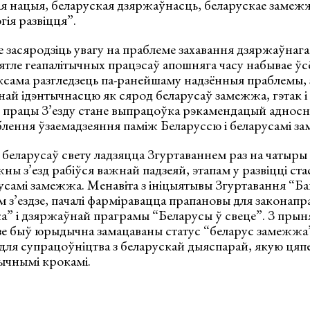
ая нацыя, беларуская дзяржаўнасць, беларускае замежж
гія развіцця”.
яе засяродзіць увагу на праблеме захавання дзяржаўнага
вятле геапалітычных працэсаў апошняга часу набывае ў
аксама разгледзець па-ранейшаму надзённыя праблемы, 
ай ідэнтычнасцю як сярод беларусаў замежжа, гэтак і 
працы З’езду стане выпрацоўка рэкамендацый аднос
блення ўзаемадзеяння паміж Беларуссю і беларусамі з
 беларусаў свету ладзяцца Згуртаваннем раз на чатыр
жны з’езд рабіўся важнай падзеяй, этапам у развіцці ст
усамі замежжа. Менавіта з ініцыятывы Згуртавання “Б
м з’ездзе, пачалі фарміравацца прапановы для законапр
а” і дзяржаўнай праграмы “Беларусы ў свеце”. З прын
зе быў юрыдычна замацаваны статус “беларус замежжа”
 для супрацоўніцтва з беларускай дыяспарай, якую ця
ычнымі крокамі.