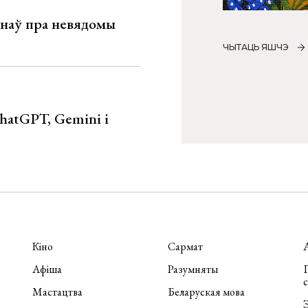
мінаў пра невядомы
ЧЫТАЦЬ ЯШЧЭ
hatGPT, Gemini і
Кіно
Сармат
Афіша
Разумняты
П
Мастацтва
Беларуская мова
Э