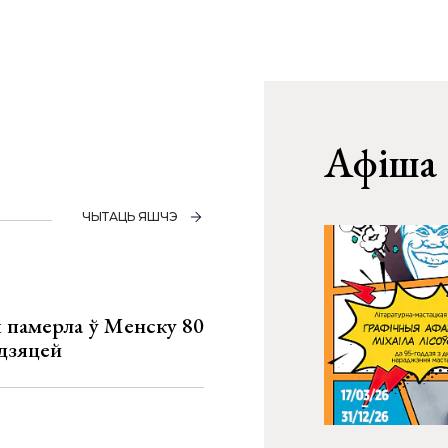
Афіша
ЧЫТАЦЬ ЯШЧЭ
я памерла ў Менску 80
 дзяцей