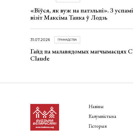
«Віўся, як вуж на патэльні». З успа
візіт Максіма Танка ў Лодзь
31.07.2026
ГРАМАДСТВА
Гайд па малавядомых магчымасцях C
Claude
Навіны
Калумністыка
Гісторыя