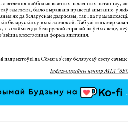
 высвятлення найбольш важных надзённых пытанняў, як
усаў замежжа, было вырашана правесці апытанне, у які
аныя як да беларускай дзяржавы, так і да грамадскасц
кія беларускія суполкі за мяжой. Каб улічыць меркава
, хто займаецца беларускай справай па ўсім свеце, неў
’явіцца электронная форма апытання.
і падрыхтоўкі да Сёмага з’езду беларусаў свету сачыце 
Інфармацыйны цэнтр МГА “ЗБС