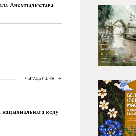
хала Анемпадыстава
ЧЫТАЦЬ ЯШЧЭ
га нацыянальнага коду