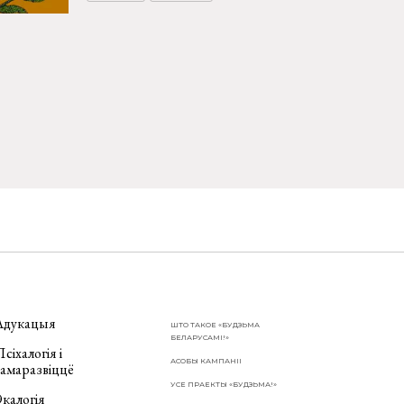
Адукацыя
ШТО ТАКОЕ «БУДЗЬМА
БЕЛАРУСАМІ!»
сіхалогія і
АСОБЫ КАМПАНІІ
самаразвіццё
УСЕ ПРАЕКТЫ «БУДЗЬМА!»
калогія