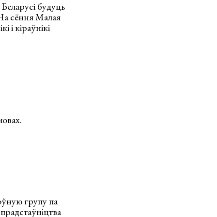
 Беларусі будуць
 На сёння Малая
і і кіраўнікі
мовах.
оўную групу па
 прадстаўніцтва