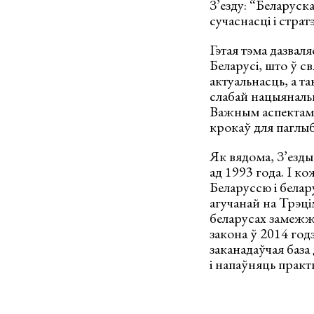
З’езду: “Беларуск
сучаснасці і стратэ
Гэтая тэма дазвал
Беларусі, што ў с
актуальнасць, а т
слабай нацыянальн
Важным аспектам 
крокаў для паглы
Як вядома, З’езды
ад 1993 года. І ко
Беларуссю і белар
агучанай на Трэці
беларусах замежж
закона ў 2014 год
заканадаўчая база
і напаўняць практ