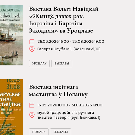
Выстава Вольгі Навіцкай
«Жыццё дзвюх рэк.
Бярэзіна і Бярэзіна
Заходняя» ва Уроцлаве
26.03.2026 16:00 - 25.08.2026 19:00
Галерэя Клуба MiL (Kościuszki, 10)
УРОЦЛАЎ
ВЫСТАВЫ
Выстава інсітнага
мастацтва ў Полацку
16.05.2026 10:00 - 31.08.2026 18:00
музей традыцыйнага ручнога
ткацтва Паазер'я (вул. Войкава, 1)
ПОЛАЦК
ВЫСТАВЫ