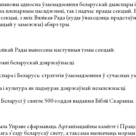
апановы адносна ўзаемадзеяння беларускай дыяспары і
на пленарным пасяджэнні, так і падчас працы секцый.
 секцыі, з якіх Вялікая Рада (куды ўваходзяць прадстаўнік
зацый у замежжы) абярэ тры.
ялікай Рады вынесены наступныя тэмы секцый:
рані беларускай дзяржаўнасці.
спара і Беларусь: стратэгія ўзаемадзеяння ў сучасных у
а і культура як падмурак дзяржаўнай незалежнасці.
 Беларусі ў святле 500-годдзя выдання Бібліі Скарыны.
ыла Управе сфармаваць Арганізацыйны камітэт і Прац
а з’езду беларусаў свету, а таксама вызначыць нормы