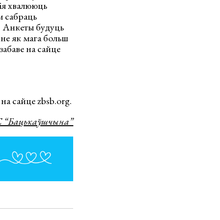
ія хвалююць
м сабраць
і. Анкеты будуць
нне як мага больш
забаве на сайце
на сайце zbsb.org.
 “Бацькаўшчына”