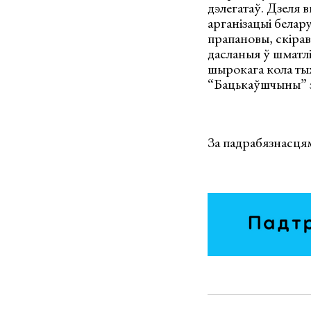
дэлегатаў. Дзеля
арганізацыі белар
прапановы, скірав
дасланыя ў шматлі
шырокага кола тых
“Бацькаўшчыны” з
За падрабязнасцям