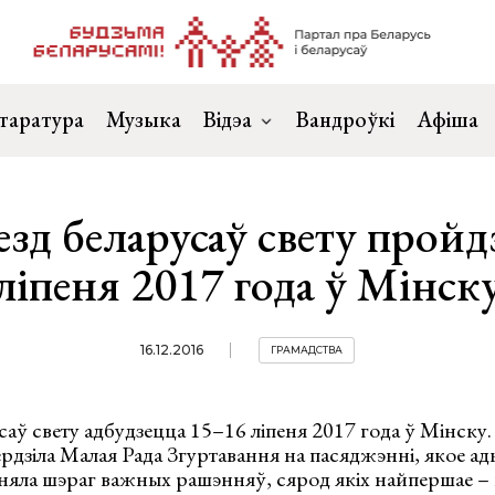
таратура
Музыка
Відэа
Вандроўкі
Афіша
езд беларусаў свету пройд
ліпеня 2017 года ў Мінск
16.12.2016
ГРАМАДСТВА
саў свету адбудзецца 15–16 ліпеня 2017 года ў Мінску.
рдзіла Малая Рада Згуртавання на пасяджэнні, якое а
няла шэраг важных рашэнняў, сярод якіх найпершае –