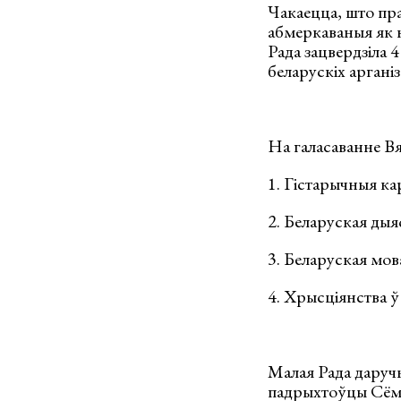
Чакаецца, што пр
абмеркаваныя як 
Рада зацвердзіла 4
беларускіх аргані
На галасаванне В
1. Гістарычныя ка
2. Беларуская дыя
3. Беларуская мов
4. Хрысціянства ў
Малая Рада даруч
падрыхтоўцы Сёмаг