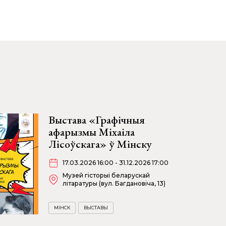
Выстава «Графічныя
афарызмы Міхаіла
Лісоўскага» ў Мінску
17.03.2026 16:00 - 31.12.2026 17:00
Музей гісторыі беларускай
літаратуры (вул. Багдановіча, 13)
МІНСК
ВЫСТАВЫ