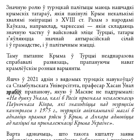
Значную ролю ў турэцкай палітыцы маюць нашчадкі
крымскіх татараў, якія пакінулі Крым некалькімі
хвалямі эміграцыі з XVIII ст. Разам з народамі
Каўказа, напрыклад, чаркесамі — якія складаюць
значную частку ў вайсковай эліце Турцыі, татары
з’яўляюцца значнай антырасійскай сілай
і ў грамадстве, і ў палітычным жыцці.
Таму пытанне Крыма ў Турцыі неаднаразова
спрабавалі развязаць, прапануючы нават
крамлёўскім розныя варыянты.
Яшчэ ў 2021 адзін з вядомых турэцкіх навукоўцаў
са Стамбульскага Універсітэта, прафесар Хасан Унал
зрабіў
прапанову, якую ў Маскве не падтрымалі:
«На думку Унала, калі б Расія прызнала незалежнасць
Паўночнага Кіпра, які знаходзіцца пад турэцкім
кантролем з 1975 г., турэцкія авіякампаніі маглі б
аднавіць прамыя рэйсы ў Крым, а Анкара адмовіцца
ад пазіцыі па прыналежнасці Крыма Украіне».
Варта адзначыць, што такога кшталту заявы
адбываліся падчас актыўнага ўзбраення і тэхнічнай