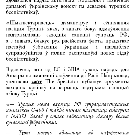
дапамогі ўкраінскаму войску па асваенні турэцкіх
беспілотнікаў.
«Шматвектарнасць» дэманструе і сённяшняя
пазіцыя Турцыі, якая, з аднаго боку, адмаўляецца
падтрымліваць заходнія санкцыі супраць РФ,
а з іншага, блакуе рух расійскага флота, працягвае
пастаўкі ўзбраення ўкраінцам і паглыбляе
супрацоўніцтва ў галіне распрацоўкі новых відаў
беспілотнікаў.
Відавочна, што ад ЕС і ЗША гучаць парады для
Анкары па змяненні стаўлення да Расіі. Напрыклад,
уплывовы
сайт
The Spectator публікуе аргументы
заходніх краінаў на карысць падтрымкі санкцый
з боку Турцыі:
«— Турцыя можа вярнуць РФ супрацьпаветраныя
комплексы С-400 і такім чынам палепшыць стасункі
з NATO. Захад у стане забяспечыць Анкару больш
сучаснымі ўзбраеннямі.
— Туркі могуць адмовіцца ад наўпростага