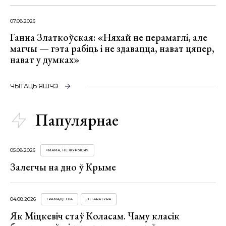
07.08.2026
Ганна Златкоўская: «Няхай не перамаглі, але
магчы — гэта рабіць і не здавацца, нават цяпер,
нават у думках»
ЧЫТАЦЬ ЯШЧЭ
Папулярнае
05.08.2026
«МАМА, НЕ ЖУРЫСЯ!»
Залегчы на дно ў Крыме
04.08.2026
ГРАМАДСТВА
ЛІТАРАТУРА
Як Міцкевіч стаў Коласам. Чаму класік