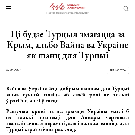
Ці будзе Турцыя змагацца за
Крым, альбо Вайна ва Украіне
як шанц для Турцыі
07.04.2022
ГРАМАДСТВА
Вайна ва Украіне ёсць добрым шанцам для Турцыі
яшчэ гучней заявіць аб сваёй ролі не толькі
ў рэгіёне, але і ў свеце.
Рашучыя крокі па падтрымцы Украіны маглі б
не толькі прынесці для Анкары чарговыя
геапалітычныя перамогі, але і цалкам змяніць для
Турцыі стратэгічны расклад.