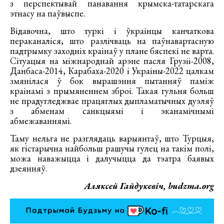
з перспектывай панавання крымска-татарскага
этнасу на паўвыспе.
Відавочна, што туркі і ўкраінцы канчаткова
пераканаліся, што разлічваць на паўнавартасную
падтрымку заходніх краінаў у плане бяспекі не варта.
Сітуацыя на міжнароднай арэне пасля Грузіі-2008,
Данбаса-2014, Карабаха-2020 і Украіны-2022 цалкам
змянілася ў бок вырашэння пытанняў паміж
краінамі з прымяненнем зброі. Такая гульня больш
не прадугледжвае працяглых дыпламатычных дуэляў
з абменам санкцыямі і эканамічнымі
абмежаваннямі.
Таму нельга не разглядаць варыянтаў, што Турцыя,
як гістарычна найбольш рашучы гулец на такім полі,
можа наважыцца і далучыцца да тэатра баявых
дзеянняў.
Аляксей Гайдукевіч, budzma.org