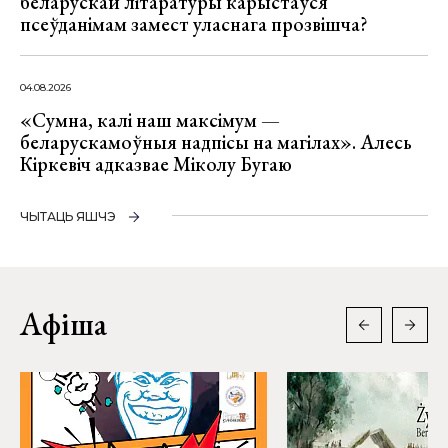
беларускай літаратуры карыстаўся
псеўданімам замест уласнага прозвішча?
04.08.2026
«Сумна, калі наш максімум —
беларускамоўныя надпісы на магілах». Алесь
Кіркевіч адказвае Міколу Бугаю
ЧЫТАЦЬ ЯШЧЭ
Афіша