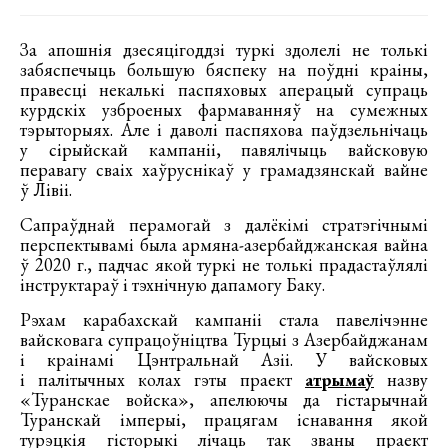
За апошнія дзесяцігоддзі туркі здолелі не толькі
забяспечыць большую бяспеку на поўдні краіны,
правесці некалькі паспяховых аперацый супраць
курдскіх узброеных фармаванняў на сумежных
тэрыторыях. Але і даволі паспяхова паўдзельнічаць
у сірыйскай кампаніі, павялічыць вайсковую
перавагу сваіх хаўруснікаў у грамадзянскай вайне
ў Лівіі.
Сапраўднай перамогай з далёкімі стратэгічнымі
перспектывамі была армяна-азербайджанская вайна
ў 2020 г., падчас якой туркі не толькі прадастаўлялі
інструктараў і тэхнічную дапамогу Баку.
Рэхам карабахскай кампаніі стала павелічэнне
вайсковага супрацоўніцтва Турцыі з Азербайджанам
і краінамі Цэнтральнай Азіі. У вайсковых
і палітычных колах гэты праект
атрымаў
назву
«Туранскае войска», апелюючы да гістарычнай
Туранскай імперыі, працягам існавання якой
турэцкія гісторыкі лічаць так званы праект