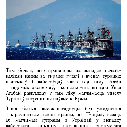
Тым больш, што прапановы на выпадак пачатку
вялікай вайны ва Украіне гучалі з вуснаў турэцкіх
палітыкаў і вайскоўцаў яшчэ год таму. Адзін
з вядомых экспертаў, экс-палкоўнік выведкі Унал
Атабай
разглядаў
у тым ліку магчымасць удзелу
Турцыі ў аперацыі на паўвыспе Крым.
Такія былыя высокапасадоўцы без узгаднення
з кіраўніцтвам такой краіны, як Турцыя, казаць
аб магчымай супрацы з Украінай у выпадку
вайсковага варыянту вырашэння «крымскага