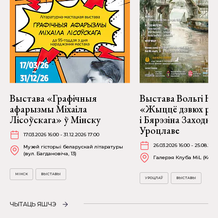
Выстава «Графічныя
Выстава Вольгі На
афарызмы Міхаіла
«Жыццё дзвюх рэк
Лісоўскага» ў Мінску
і Бярэзіна Заходня
Уроцлаве
17.03.2026 16:00 - 31.12.2026 17:00
26.03.2026 16:00 - 25.08.202
Музей гісторыі беларускай літаратуры
(вул. Багдановіча, 13)
Галерэя Клуба MiL (Kościu
МІНСК
ВЫСТАВЫ
УРОЦЛАЎ
ВЫСТАВЫ
ЧЫТАЦЬ ЯШЧЭ