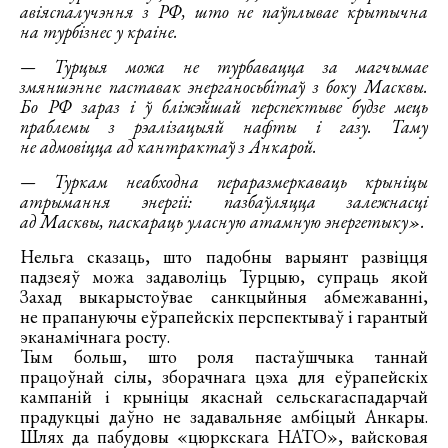
авіяспалучэння з РФ, што не паўплывае крытычна
на турбізнес у краіне.
— Турцыя можа не турбавацца за магчымае
змяншэнне паставак энерганосьбітаў з боку Масквы.
Бо РФ зараз і ў бліжэйшай перспектыве будзе мець
праблемы з рэалізацыяй нафты і газу. Таму
не адмовіцца ад кантрактаў з Анкарой.
— Туркам неабходна пераразмеркаваць крыніцы
атрымання энергіі: пазбаўляцца залежнасці
ад Масквы, паскараць уласную атамную энергетыку».
Нельга сказаць, што падобны варыянт развіцця
падзеяў можа задаволіць Турцыю, супраць якой
Захад выкарыстоўвае санкцыйныя абмежаванні,
не прапануючы еўрапейскіх перспектываў і гарантый
эканамічнага росту.
Тым больш, што роля пастаўшчыка таннай
працоўнай сілы, зборачнага цэха для еўрапейскіх
кампаній і крыніцы якаснай сельскагаспадарчай
прадукцыі даўно не задавальняе амбіцый Анкары.
Шлях да пабудовы «цюркскага НАТО», вайсковая