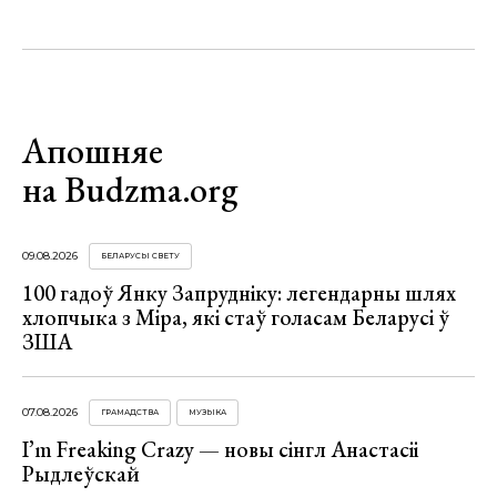
Апошняе
на Budzma.org
09.08.2026
БЕЛАРУСЫ СВЕТУ
100 гадоў Янку Запрудніку: легендарны шлях
хлопчыка з Міра, які стаў голасам Беларусі ў
ЗША
07.08.2026
ГРАМАДСТВА
МУЗЫКА
I’m Freaking Crazy — новы сінгл Анастасіі
Рыдлеўскай