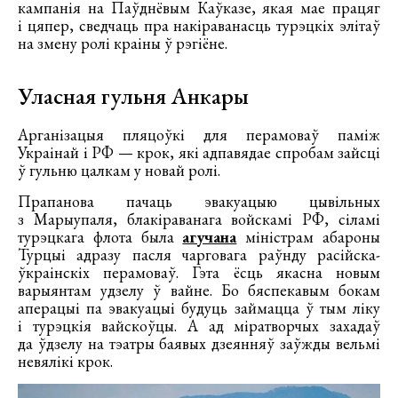
кампанія на Паўднёвым Каўказе, якая мае працяг
і цяпер, сведчаць пра накіраванасць турэцкіх элітаў
на змену ролі краіны ў рэгіёне.
Уласная гульня Анкары
Арганізацыя пляцоўкі для перамоваў паміж
Украінай і РФ — крок, які адпавядае спробам зайсці
ў гульню цалкам у новай ролі.
Прапанова пачаць эвакуацыю цывільных
з Марыупаля, блакіраванага войскамі РФ, сіламі
турэцкага флота была
агучана
міністрам абароны
Турцыі адразу пасля чарговага раўнду расійска-
ўкраінскіх перамоваў. Гэта ёсць якасна новым
варыянтам удзелу ў вайне. Бо бяспекавым бокам
аперацыі па эвакуацыі будуць займацца ў тым ліку
і турэцкія вайскоўцы. А ад міратворчых захадаў
да ўдзелу на тэатры баявых дзеянняў заўжды вельмі
невялікі крок.