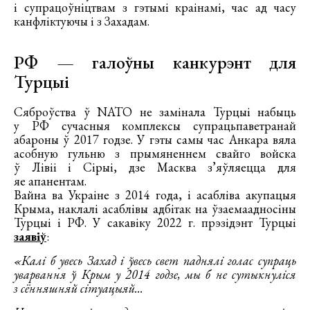
і супрацоўніцтвам з гэтымі краінамі, час ад часу
канфліктуючы і з Захадам.
РФ — галоўны канкурэнт для
Турцыі
Сяброўства ў NATO не замінала Турцыі набыць
у РФ сучасныя комплексы супрацьпаветранай
абароны ў 2017 годзе. У гэты самы час Анкара вяла
асобную гульню з прымяненнем свайго войска
ў Лівіі і Сірыі, дзе Масква з’яўляецца для
яе апанентам.
Вайна ва Украіне з 2014 года, і асабліва акупацыя
Крыма, наклалі асаблівы адбітак на ўзаемаадносіны
Турцыі і РФ. У сакавіку 2022 г. прэзідэнт Турцыі
заявіў
:
«Калі б увесь Захад і ўвесь свет паднялі голас супраць
уварвання ў Крым у 2014 годзе, мы б не сутыкнуліся
з сённяшняй сітуацыяй...