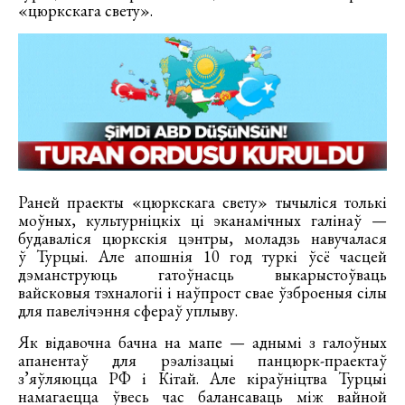
«цюркскага свету».
Раней праекты «цюркскага свету» тычыліся толькі
моўных, культурніцкіх ці эканамічных галінаў —
будаваліся цюркскія цэнтры, моладзь навучалася
ў Турцыі. Але апошнія 10 год туркі ўсё часцей
дэманструюць гатоўнасць выкарыстоўваць
вайсковыя тэхналогіі і наўпрост свае ўзброеныя сілы
для павелічэння сфераў уплыву.
Як відавочна бачна на мапе — аднымі з галоўных
апанентаў для рэалізацыі панцюрк-праектаў
з’яўляюцца РФ і Кітай. Але кіраўніцтва Турцыі
намагаецца ўвесь час балансаваць між вайной