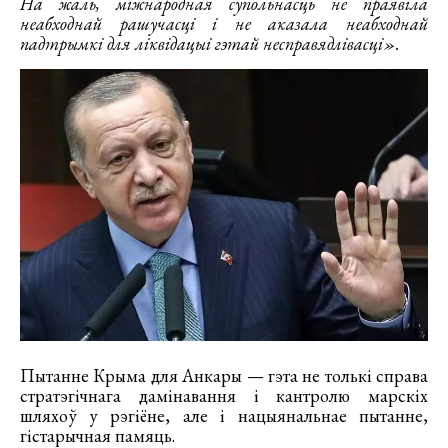
На жаль, міжнародная супольнасць не праявіла
неабходнай рашучасці і не аказала неабходнай
падтрымкі для ліквідацыі гэтай несправядлівасці».
Пытанне Крыма для Анкары — гэта не толькі справа
стратэгічнага дамінавання і кантролю марскіх
шляхоў у рэгіёне, але і нацыянальнае пытанне,
гістарычная памяць.