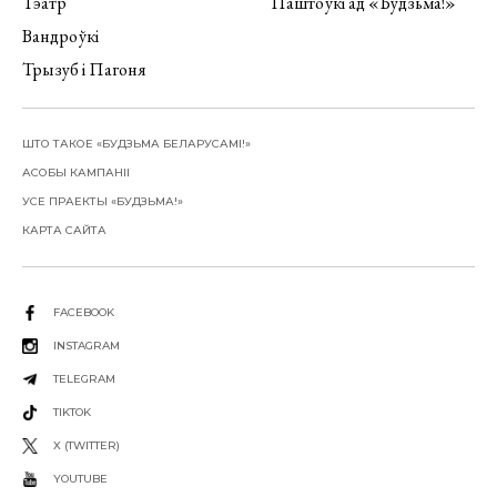
Тэатр
Паштоўкі ад «Будзьма!»
Вандроўкі
Трызуб і Пагоня
ШТО ТАКОЕ «БУДЗЬМА БЕЛАРУСАМІ!»
АСОБЫ КАМПАНІІ
УСЕ ПРАЕКТЫ «БУДЗЬМА!»
КАРТА САЙТА
FACEBOOK
INSTAGRAM
TELEGRAM
TIKTOK
X (TWITTER)
YOUTUBE