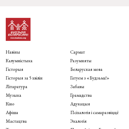
Навіны
Сармат
Калумністыка
Разумняты
Гісторыя
Беларуская мова
Гісторыя за 5 хвілін
Гатуем з «Будзьма!»
Літаратура
Забавы
Музыка
Грамадства
Кіно
Адукацыя
Афіша
Псіхалогія і самаразвіццё
Мастацтва
Экалогія