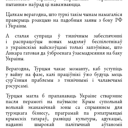
пытання» наўрад ці наважваюцца.
Цалкам верагодна, што туркі такім чынам намагаліся
праверыць рэакцыю на падобныя заявы з боку РФ
і Украіны.
А сталая супраца ў тэхнічным забеспячэнні
і распрацоўцы новых мадэляў беспілотнікаў
з украінскімі вайскоўцамі толькі запэўнівае, што
Анкара гатовая да ўзброенага ўзаемадзеяння на баку
Украіны.
Верагодна, Турцыя чакае моманту, каб уступіць
у вайну на фазе, калі праціўнікі ўжо будуць мець
сур’ёзныя праблемы з тэхнічнымі і чалавечымі
рэсурсамі.
Турцыя магла б прапанаваць Украіне стварэнне
пасля перамогі на паўвыспе Крым супольнай
вольнай эканамічнай зоны са спрыяннем для
турэцкага бізнесу, праграмай па рэпатрыяцыі
крымскіх татараў, развіцці культуры, адукацыі,
наданні шырокай палітычнай аўтаноміі