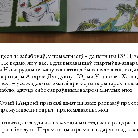
цеся да забабонаў, у прыватнасці – да пятніцы 13? Ці в
 Не ведаю, як у вас, а для выхаванцаў спартыўна-аздара
 Навагрудчыне, мінулая пятніца была шчаслівай, хаця 
ныя рыцары Андрэй Дундукоў і Юрый Усціновіч. Хлопцы
аспеха – усе жадаючыя змаглі прымерыць рыцарскі шлем,
 шаблю, адчуць сябе сапраўдным ваяром мінулых эпох.
рый і Андрэй прывезлі шмат цікавых расказаў пра сла
пра мужнасць і спрыт, пра кемлівасць і моц.
 паказаць і гледачы – на мясцовым стадыёне рыцары зла
тральбе з лука! Пераможцы атрымалі падарункі ад кам