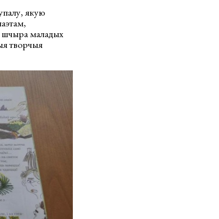
упалу, якую
паэтам,
м шчыра маладых
шыя творчыя