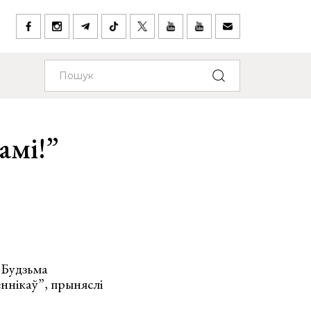
амі!”
“Будзьма
еннікаў”, прыняслі