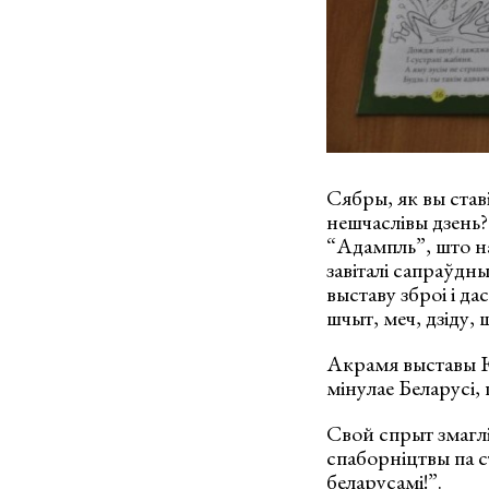
Сябры, як вы ставі
нешчаслівы дзень?
“Адампль”, што на
завіталі сапраўд
выставу зброі і д
шчыт, меч, дзіду,
Акрамя выставы Ю
мінулае Беларусі, 
Свой спрыт змаглі
спаборніцтвы па с
беларусамі!”.