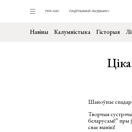
ПРА НАС
ПАДТРЫМАЙ «БУДЗЬМУ»
Навіны
Калумністыка
Гісторыя
Лі
Ціка
Шаноўнае спадарст
Творчыя сустрэчы,
беларусамі!” пры 
свае вынікі!