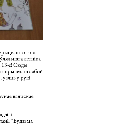
ерыце, што гэта
ўляльнага летніка
і 13-е! Сюды
 прывезлі з сабой
 узяць у рукі
ўнае ваярскае
дзілі
паніі “Будзьма