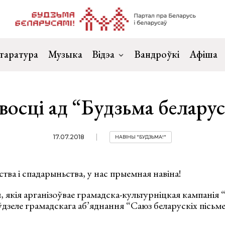
таратура
Музыка
Відэа
Вандроўкі
Афіша
восці ад “Будзьма беларус
17.07.2018
НАВІНЫ "БУДЗЬМА!"
ва і спадарыньства, у нас прыемная навіна!
 якія арганізоўвае грамадска-культурніцкая кампанія 
ўдзеле грамадскага аб’яднання “Саюз беларускіх пісьм