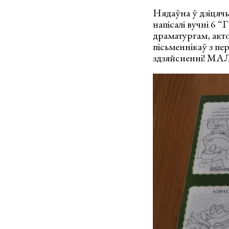
Нядаўна ў дзіцячы
напісалі вучні 6 
драматургам, акт
пісьменнікаў з пе
здзяйсненні! М