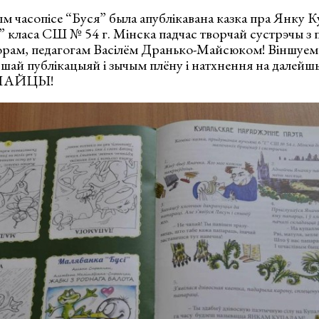
м часопісе “Буся” была апублікавана казка пра Янку К
“Г” класа СШ № 54 г. Мінска падчас творчай сустрэчы з 
орам, педагогам Васілём Дранько-Майсюком! Віншуе
ршай публікацыяй і зычым плёну і натхнення на далей
АЛАЙЦЫ!