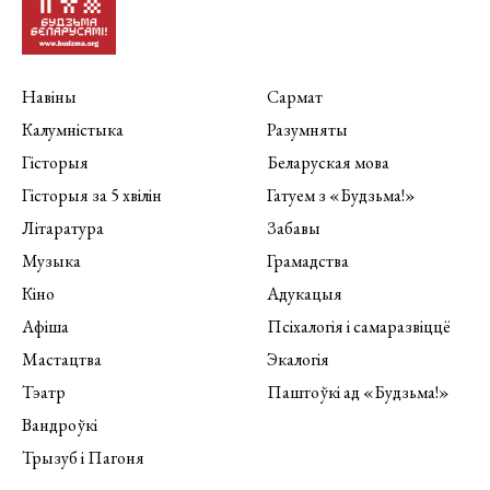
Навіны
Сармат
Калумністыка
Разумняты
Гісторыя
Беларуская мова
Гісторыя за 5 хвілін
Гатуем з «Будзьма!»
Літаратура
Забавы
Музыка
Грамадства
Кіно
Адукацыя
Афіша
Псіхалогія і самаразвіццё
Мастацтва
Экалогія
Тэатр
Паштоўкі ад «Будзьма!»
Вандроўкі
Трызуб і Пагоня