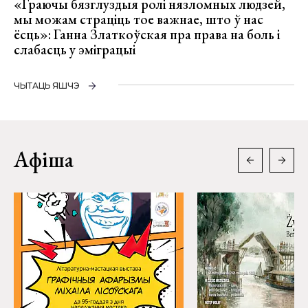
«Граючы бязглуздыя ролі нязломных людзей,
мы можам страціць тое важнае, што ў нас
ёсць»: Ганна Златкоўская пра права на боль і
слабасць у эміграцыі
ЧЫТАЦЬ ЯШЧЭ
Афіша