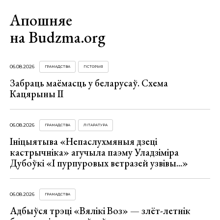
Апошняе
на Budzma.org
06.08.2026
ГРАМАДСТВА
ГІСТОРЫЯ
Забраць маёмасць у беларусаў. Схема
Кацярыны ІІ
06.08.2026
ГРАМАДСТВА
ЛІТАРАТУРА
Ініцыятыва «Непаслухмяныя дзеці
кастрычніка» агучыла паэму Уладзіміра
Дубоўкі «І пурпуровых ветразей узвівы...»
06.08.2026
ГРАМАДСТВА
Адбыўся трэці «Вялікі Воз» — злёт-летнік