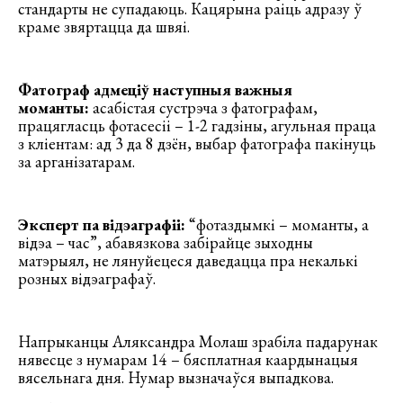
стандарты не супадаюць. Кацярына раіць адразу ў
краме звяртацца да швяі.
Фатограф адмеціў наступныя важныя
моманты:
асабістая сустрэча з фатографам,
працягласць фотасесіі – 1-2 гадзіны, агульная праца
з кліентам: ад 3 да 8 дзён, выбар фатографа пакінуць
за арганізатарам.
Эксперт па відэаграфіі:
“фотаздымкі – моманты, а
відэа – час”, абавязкова забірайце зыходны
матэрыял, не лянуйецеся даведацца пра некалькі
розных відэаграфаў.
Напрыканцы Аляксандра Молаш зрабіла падарунак
нявесце з нумарам 14 – бясплатная каардынацыя
вясельнага дня. Нумар вызначаўся выпадкова.