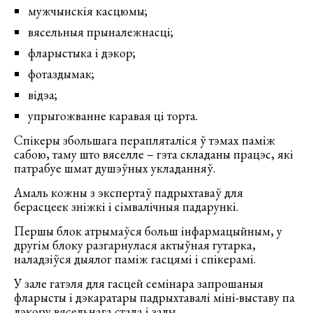
мужчынскія касцюмы;
вясельныя прыналежнасці;
фларыстыка і дэкор;
фотаздымак;
відэа;
упрыгожванне каравая ці торта.
Спікеры збольшага перапляталіся ў тэмах паміж
сабою, таму што вяселле – гэта складаны працэс, які
патрабуе шмат душэўных укладанняў.
Амаль кожны з экспертаў падрыхтаваў для
берасцеек зніжкі і сімвалічныя падарункі.
Першы блок атрымаўся больш інфармацыйным, у
другім блоку разгарнулася актыўная гутарка,
наладзіўся дыялог паміж гасцямі і спікерамі.
У зале гатэля для гасцей семінара запрошаныя
фларысты і дэкаратары падрыхтавалі міні-выставу па
дэкору вясельнага стала і залы.