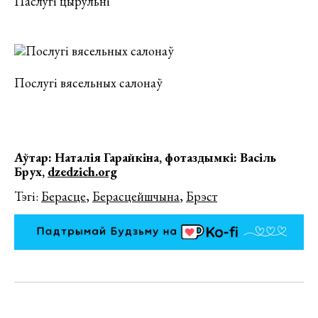
Паслугі цырульні
Послугі вясельных салонаў
Аўтар: Наталія Гарайкіна, ф
отаздымкі: Васіль
Брух,
dzedzich.org
Тэгі:
Берасце
,
Берасцейшчына
,
Брэст