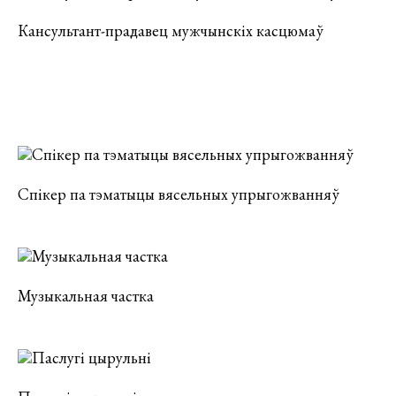
Кансультант-прадавец мужчынскіх касцюмаў
Спікер па тэматыцы вясельных упрыгожванняў
Музыкальная частка