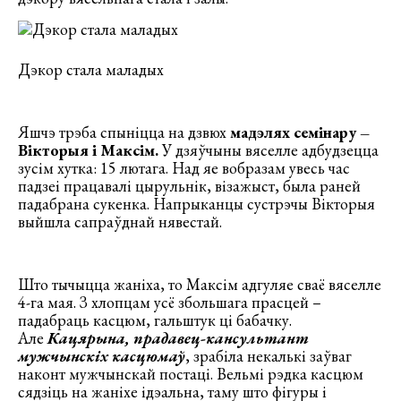
Дэкор стала маладых
Яшчэ трэба спыніцца на дзвюх
мадэлях семінару –
Вікторыя і Максім.
У дзяўчыны вяселле адбудзецца
зусім хутка: 15 лютага. Над яе вобразам увесь час
падзеі працавалі цырульнік, візажыст, была раней
падабрана сукенка. Напрыканцы сустрэчы Вікторыя
выйшла сапраўднай нявестай.
Што тычыцца жаніха, то Максім адгуляе сваё вяселле
4-га мая. З хлопцам усё збольшага прасцей –
падабраць касцюм, гальштук ці бабачку.
Але
Кацярына, прадавец-кансультант
мужчынскіх касцюмаў
, зрабіла некалькі заўваг
наконт мужчынскай постаці. Вельмі рэдка касцюм
сядзіць на жаніхе ідэальна, таму што фігуры і