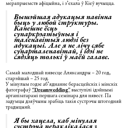
мерапрыемств афіцыйна, і з’ехала ў Кіеў вучыцца.
Вышэйшая адукацыя павінна
быць у любой структуры.
Канешне ёсць
супаркрэатыўныя і
таленавітыя людзі без
адукацыі. Але я не лічу сябе
супарталенавітай, і ідэі не
сядзяць толькі ў маёй галаве.
Самай малодшай нявесце Аляксандры – 20 год,
старэйшай – 25 год.
У мінулым годзе аб’яднанне берасцейскіх і мінскіх
фатографаў
“Dreamwedding”
выступілі ідэйнымі
арганізатарамі першага семінара для нявест. Па
задумцы дзяўчыны зрабіць такія сустрэчы штогодняй
традыцыяй.
Я бы хацела, каб мінулая
сустрэча пераклікалася з