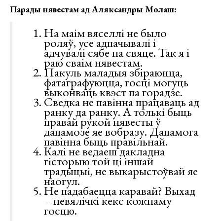
Парады нявестам ад Аляксандры Молаш:
На маім вяселлі не было
роляў, усе адпачывалі і
адчувалі сябе на свяце. Так я і
раю сваім нявестам.
Пакуль маладыя збіраюцца,
фатаграфуюцца, госці могуць
выконваць квэст па горадзе.
Сведка не павінна працаваць ад
ранку да ранку. А толькі быць
правай рукой нявесты ў
дапамозе яе вобразу. Дапамога
павінна быць правільнай.
Калі не ведаеш дакладна
гісторыю той ці іншай
традыцыі, не выкарыстоўвай яе
наогул.
Не падабаецца каравай? Выхад
– невялічкі кекс кожнаму
госцю.