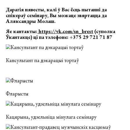
Дарагія нявесты, калі ў Вас ёсць пытанні да
спікераў семінару, Вы можаце звяртацца да
Аляксандры Молаш.
Яе кантакты:
https://vk.com/sn_brest
(суполка
Ўкантакце) ці па тэлефоне: +375 29 721 71 87
Кансультант па дэкарацыі тортаў
Фларысты
Кацярына, удзельніца мінулага семінару