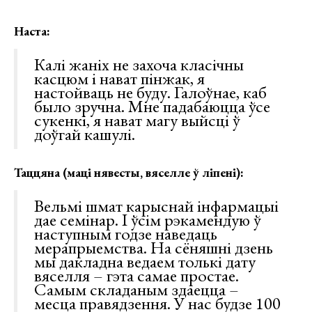
Наста:
Калі жаніх не захоча класічны
касцюм і нават пінжак, я
настойваць не буду. Галоўнае, каб
было зручна. Мне падабаюцца ўсе
сукенкі, я нават магу выйсці ў
доўгай кашулі.
Таццяна (маці нявесты, вяселле ў ліпені):
Вельмі шмат карыснай інфармацыі
дае семінар. І ўсім рэкамендую ў
наступным годзе наведаць
мерапрыемства. На сёняшні дзень
мы дакладна ведаем толькі дату
вяселля – гэта самае простае.
Самым складаным здаецца –
месца правядзення. У нас будзе 100