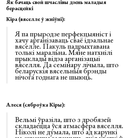
Як бачаць свой шчаслівы дзень маладыя
берасцейкі
Кіра (вяселле ў жніўні):
Я па прыродзе перфекцыяніст і
хачу арганізаваць сваё ідэальнае
вяселле. Пакуль падрыхтавана
толькі маральна. Мяне натхнілі
прыклады відэа арганізацыі
вяселля. Да семінару лічыла, што
беларускія вясельныя брэнды
нічога годнага не шыюць.
Алеся (сяброўка Кіры):
Вельмі ўразіла, што з дробязей
складаецца ўся атмасфера вяселля.
Ніколі не думала, што ад карункі
на сукенцы залежыць, якія кветкі ў