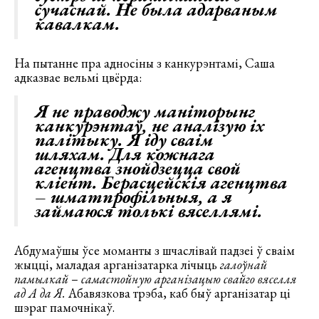
сучаснай. Не была адарваным
кавалкам.
На пытанне пра адносіны з канкурэнтамі, Саша
адказвае вельмі цвёрда:
Я не праводжу маніторынг
канкурэнтаў, не аналізую іх
палітыку. Я іду сваім
шляхам. Для кожнага
агенцтва знойдзецца свой
кліент. Берасцейскія агенцтва
– шматпрофільныя, а я
займаюся толькі вяселлямі.
Абдумаўшы ўсе моманты з шчаслівай падзеі ў сваім
жыцці, маладая арганізатарка лічыць
галоўнай
памылкай
–
самастойную арганізацыю свайго вяселля
ад А да Я.
Абавязкова трэба, каб быў арганізатар ці
шэраг памочнікаў.