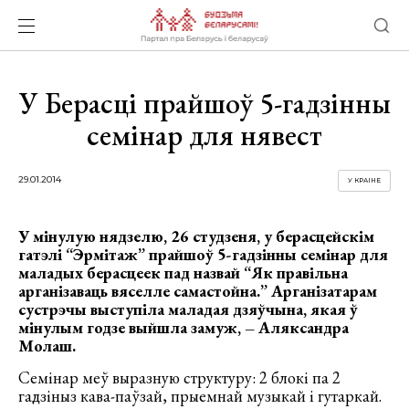
У Берасці прайшоў 5-гадзінны
семінар для нявест
29.01.2014
У КРАІНЕ
У мінулую нядзелю, 26 студзеня, у берасцейскім
гатэлі “Эрмітаж” прайшоў 5-гадзінны семінар для
маладых берасцеек пад назвай “Як правільна
арганізаваць вяселле самастойна.” Арганізатарам
сустрэчы выступіла маладая дзяўчына, якая ў
мінулым годзе выйшла замуж, – Аляксандра
Молаш.
Семінар меў выразную структуру: 2 блокі па 2
гадзіныз кава-паўзай, прыемнай музыкай і гутаркай.