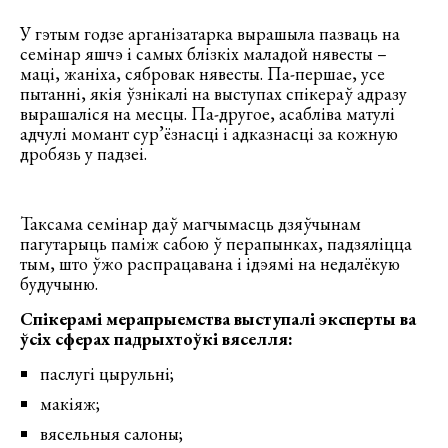
У гэтым годзе арганізатарка вырашыла пазваць на
семінар яшчэ і самых блізкіх маладой нявесты –
маці, жаніха, сябровак нявесты. Па-першае, усе
пытанні, якія ўзнікалі на выступах спікераў адразу
вырашаліся на месцы. Па-другое, асабліва матулі
адчулі момант сур’ёзнасці і адказнасці за кожную
дробязь у падзеі.
Таксама семінар даў магчымасць дзяўчынам
пагутарыць паміж сабою ў перапынках, падзяліцца
тым, што ўжо распрацавана і ідэямі на недалёкую
будучыню.
Спікерамі мерапрыемства выступалі эксперты ва
ўсіх сферах падрыхтоўкі вяселля:
паслугі цырульні;
макіяж;
вясельныя салоны;