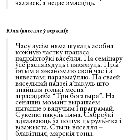
чалавек, а недзе змясціць.
Юля (вяселле ў верасні):
Часу зусім няма шукаць асобна
кожную частку працэса
падрыхтоўкі вяселля. На семінару
ўсё распавядуць і пакажуць. Пры
гэтым я зэканомлю свой час і з
нявестамі паразмаўляю. Па сваёй
вясельнай падзеі я пакуль што
знайшла толькі месца –
аграсядзіба “Три богатыря”. На
сёняшні момант вырашаем
пытанне з вядучым і праграмай.
Сукенкі пакуль няма. Сяброўкі
адказваюць за пошук цырульніка і
візажыста. Стыль вяселля –
блакітныя, марскія тоны.