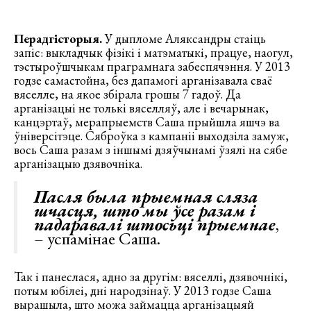
Перадгісторыя.
У дыпломе Аляксандры стаіць
запіс: выкладчык фізікі і матэматыкі, працуе, наогул,
тэстыроўшчыкам праграмнага забеспячэння. У 2013
годзе самастойна, без дапамогі арганізавала сваё
вяселле, на якое збірала грошы 7 гадоў. Да
арганізацыі не толькі вяселляў, але і вечарынак,
канцэртаў, мерапрыемств Саша прыйшла яшчэ ва
ўніверсітэце. Сяброўка з кампаніі выходзіла замуж,
вось Саша разам з іншымі дзяўчынамі ўзялі на сябе
арганізацыю дзявочніка.
Пасля была прыемная сляза
шчасця, што мы ўсе разам і
падаравалі штосьці прыемнае
,
– успамінае Саша.
Так і панеслася, адно за другім: вяселлі, дзявочнікі,
потым юбілеі, дні народзінаў. У 2013 годзе Саша
вырашыла, што можа займацца арганізацыяй