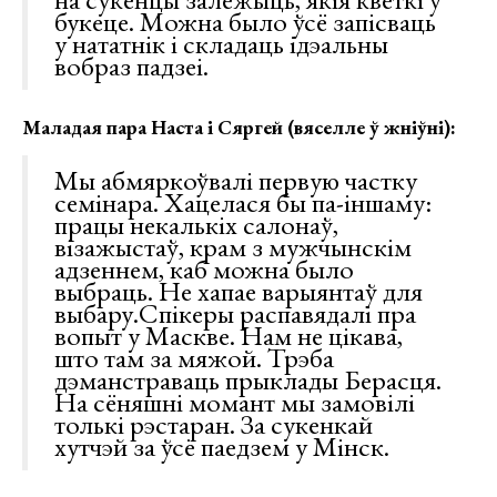
букеце. Можна было ўсё запісваць
у нататнік і складаць ідэальны
вобраз падзеі.
Маладая пара Наста і Сяргей (вяселле ў жніўні):
Мы абмяркоўвалі первую частку
семінара. Хацелася бы па-іншаму:
працы некалькіх салонаў,
візажыстаў, крам з мужчынскім
адзеннем, каб можна было
выбраць. Не хапае варыянтаў для
выбару.Спікеры распавядалі пра
вопыт у Маскве. Нам не цікава,
што там за мяжой. Трэба
дэманстраваць прыклады Берасця.
На сёняшні момант мы замовілі
толькі рэстаран. За сукенкай
хутчэй за ўсё паедзем у Мінск.