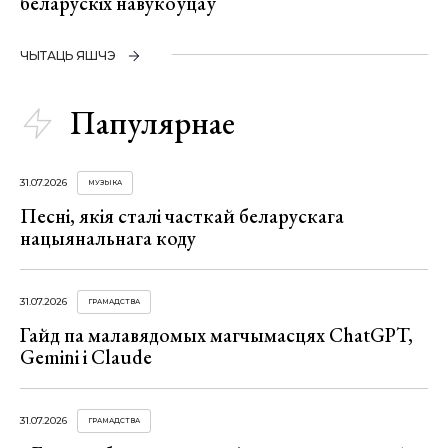
беларускіх навукоўцаў
ЧЫТАЦЬ ЯШЧЭ
Папулярнае
31.07.2026
МУЗЫКА
Песні, якія сталі часткай беларускага
нацыянальнага коду
31.07.2026
ГРАМАДСТВА
Гайд па малавядомых магчымасцях ChatGPT,
Gemini і Claude
31.07.2026
ГРАМАДСТВА