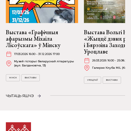
Выстава «Графічныя
Выстава Вольгі На
афарызмы Міхаіла
«Жыццё дзвюх рэк
Лісоўскага» ў Мінску
і Бярэзіна Заходня
Уроцлаве
17.03.2026 16:00 - 31.12.2026 17:00
26.03.2026 16:00 - 25.08.202
Музей гісторыі беларускай літаратуры
(вул. Багдановіча, 13)
Галерэя Клуба MiL (Kościu
МІНСК
ВЫСТАВЫ
УРОЦЛАЎ
ВЫСТАВЫ
ЧЫТАЦЬ ЯШЧЭ