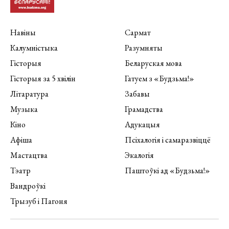
Навіны
Сармат
Калумністыка
Разумняты
Гісторыя
Беларуская мова
Гісторыя за 5 хвілін
Гатуем з «Будзьма!»
Літаратура
Забавы
Музыка
Грамадства
Кіно
Адукацыя
Афіша
Псіхалогія і самаразвіццё
Мастацтва
Экалогія
Тэатр
Паштоўкі ад «Будзьма!»
Вандроўкі
Трызуб і Пагоня