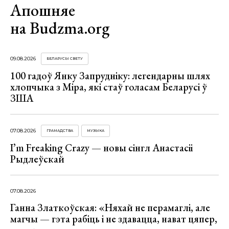
Апошняе
на Budzma.org
09.08.2026
БЕЛАРУСЫ СВЕТУ
100 гадоў Янку Запрудніку: легендарны шлях
хлопчыка з Міра, які стаў голасам Беларусі ў
ЗША
07.08.2026
ГРАМАДСТВА
МУЗЫКА
I’m Freaking Crazy — новы сінгл Анастасіі
Рыдлеўскай
07.08.2026
Ганна Златкоўская: «Няхай не перамаглі, але
магчы — гэта рабіць і не здавацца, нават цяпер,