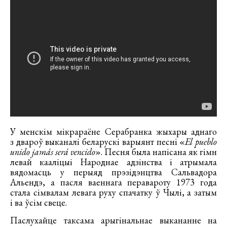
У менскім мікрараёне Серабранка жыхары аднаго
з двароў выканалі беларускі варыянт песні «
El pueblo
unido jamás será vencido
». Песня была напісана як гімн
левай кааліцыі Народнае адзінства і атрымала
вядомасць у перыяд прэзідэнцтва Сальвадора
Альендэ, а пасля ваеннага перавароту 1973 года
стала сімвалам левага руху спачатку ў Чылі, а затым
і ва ўсім свеце.
Паслухайце таксама арыгінальнае выкананне на