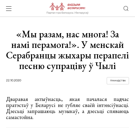
«Мы разам, нас многа! За
намi перамога!». У менскай
Серабранцы жыхары перапелі
песню супраціву ў Чылі
22.10.2020
ГРАМАДСТВА
Дваравая актыўнасць, якая пачалася падчас
пратэстаў у Беларусі не губляе сваёй інтэнсіўнасці.
Дзесьці запрашаюць музыкаў, а дзесьці спяваюць
самастойна.