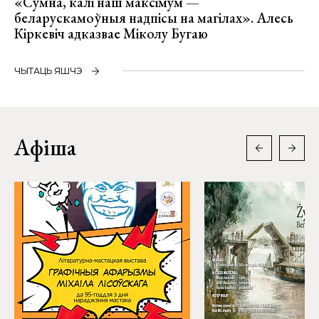
«Сумна, калі наш максімум —
беларускамоўныя надпісы на магілах». Алесь
Кіркевіч адказвае Міколу Бугаю
ЧЫТАЦЬ ЯШЧЭ
Афіша