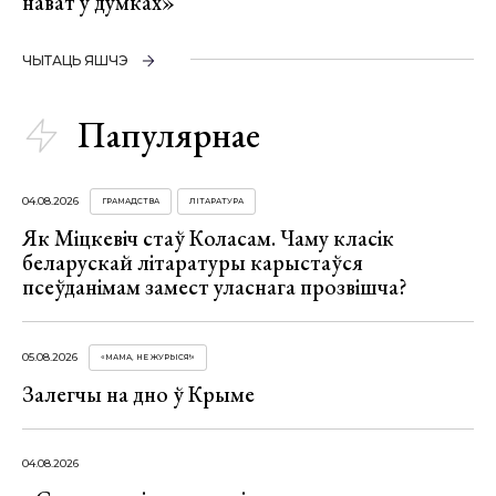
нават у думках»
ЧЫТАЦЬ ЯШЧЭ
Папулярнае
04.08.2026
ГРАМАДСТВА
ЛІТАРАТУРА
Як Міцкевіч стаў Коласам. Чаму класік
беларускай літаратуры карыстаўся
псеўданімам замест уласнага прозвішча?
05.08.2026
«МАМА, НЕ ЖУРЫСЯ!»
Залегчы на дно ў Крыме
04.08.2026