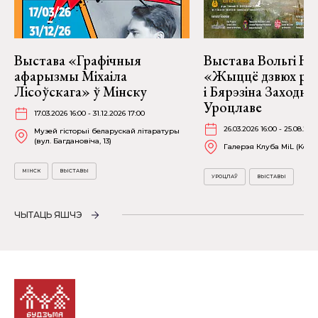
Выстава «Графічныя
Выстава Вольгі На
афарызмы Міхаіла
«Жыццё дзвюх рэк
Лісоўскага» ў Мінску
і Бярэзіна Заходня
Уроцлаве
17.03.2026 16:00 - 31.12.2026 17:00
26.03.2026 16:00 - 25.08.202
Музей гісторыі беларускай літаратуры
(вул. Багдановіча, 13)
Галерэя Клуба MiL (Kościu
МІНСК
ВЫСТАВЫ
УРОЦЛАЎ
ВЫСТАВЫ
ЧЫТАЦЬ ЯШЧЭ