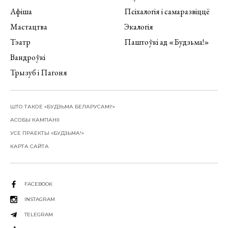
Афіша
Псіхалогія і самаразвіццё
Мастацтва
Экалогія
Тэатр
Паштоўкі ад «Будзьма!»
Вандроўкі
Трызуб і Пагоня
ШТО ТАКОЕ «БУДЗЬМА БЕЛАРУСАМІ!»
АСОБЫ КАМПАНІІ
УСЕ ПРАЕКТЫ «БУДЗЬМА!»
КАРТА САЙТА
FACEBOOK
INSTAGRAM
TELEGRAM