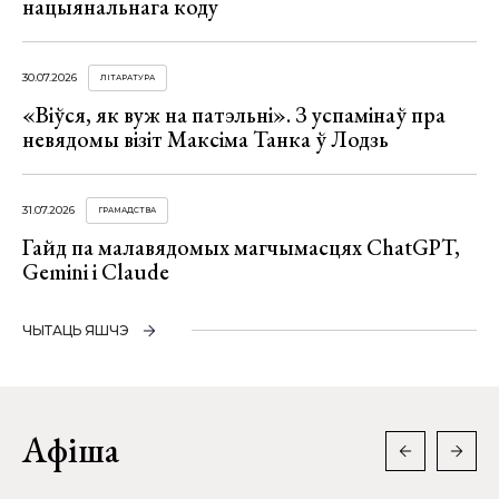
нацыянальнага коду
30.07.2026
ЛІТАРАТУРА
«Віўся, як вуж на патэльні». З успамінаў пра
невядомы візіт Максіма Танка ў Лодзь
31.07.2026
ГРАМАДСТВА
Гайд па малавядомых магчымасцях ChatGPT,
Gemini і Claude
ЧЫТАЦЬ ЯШЧЭ
Афіша