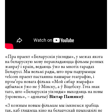
«Пра праект «Беларускія уікэнды», у межах якога
на беларускую мову перакладаюцца фільмы розных
жанраў і краін, ведаюць ўжо ва многіх гарадах
Беларусі. Мы вельмі рады, што пры падтрымцы
velcom праект пастаянна пашырае геаграфію, і
прэм’ера новага фільма «Мой сябар жырафа»
адбылася ўжо не ў Мінску, а ў Віцебску. Гэта знак
таго, што «Беларускія уікэнды» выходзяць на новы
ўзровень», – адзначыў
Віктар Пазнякоў
.
«З кожным новым фільмам мы імкнемся зрабіць
так, каб глядзець кіно на беларускай прыходзілі не