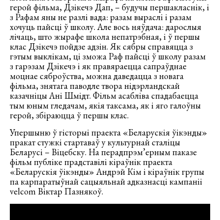
герой фільма, Дзікечэ Дап, – будучы першакласнік, і
з Рафам яны не разлі вада: разам выраслі і разам
хочуць пайсці ў школу. Але вось няўдача: дарослыя
лічаць, што жырафе школа непатрэбная, і ў першы
клас Дзікечэ пойдзе адзін. Як сябры справяцца з
гэтым выклікам, ці зможа Раф пайсці ў школу разам
з гарэзам Дзікечэ і як правяраецца сапраўднае
моцнае сяброўства, можна даведацца з новага
фільма, знятага паводле твора нідэрландскай
казачніцы Ані Шмідт. Фільм асабліва спадабаецца
тым юным гледачам, якія таксама, як і яго галоўны
герой, збіраюцца ў першы клас.
Упершыню ў гісторыі праекта «Беларускія ўікэнды»
пракат стужкі стартаваў у культурнай сталіцы
Беларусі – Віцебску. На перадпрэм’ерным паказе
фільм публіке прадставілі кіраўнік праекта
«Беларускія ўікэнды» Андрэй Кім і кіраўнік групы
па карпаратыўнай сацыяльнай адказнасці кампаніі
velcom Віктар Пазнякоў.