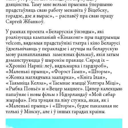
дзяцінства. Таму мне вельмі прыемна ўпершыню
прадстаўляць сваю работу менавіта ў Віцебску,
горадзе, дзе я вырас», – распавёў пра сваю працу
Сяргей Жбанкоў.
У рамках проекта «Беларускія ўікэнды», які
рэалізуецца кампаніяй «Кінаконг» пры падтрымцы
velcom, вядомыя прадстаўнікі тэатра і кіно Беларусі
ўдзельнічаюць у перакладзе і агучцы на беларускую
мову разнапланавых замежных фільмаў, якія затым
дэманструюцца ў шырокім пракаце. Сярод іх –
«Хронікі Нарніі: леў, вядзьмарка і гардэроб»,
«Маленькі прынц», «Форэст Гамп», «Шторм»,
«Жонка наглядчыка заапарка», «Кніга Ілая»,
«Таямніца Келза», «Таемнае жыццё Уолтэра Міці»,
«Рыбка Поньё» и «Вецер мацнее». Цяпер калекцыю
папаўняе і новы фільм з Нідэрландаў «Мой сябар
жырафа». Гэта трэцяя па ліку стужка, якая, як і
«Маленькі прынц» і «Шторм», будзе паказаная не
толькі ў Мінску, але і ў іншых гарадах краіны.