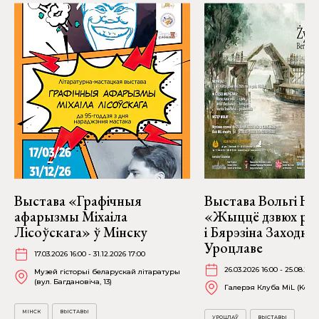
Выстава «Графічныя
Выстава Вольгі На
афарызмы Міхаіла
«Жыццё дзвюх рэк
Лісоўскага» ў Мінску
і Бярэзіна Заходня
Уроцлаве
17.03.2026 16:00 - 31.12.2026 17:00
26.03.2026 16:00 - 25.08.202
Музей гісторыі беларускай літаратуры
(вул. Багдановіча, 13)
Галерэя Клуба MiL (Kościu
МІНСК
ВЫСТАВЫ
УРОЦЛАЎ
ВЫСТАВЫ