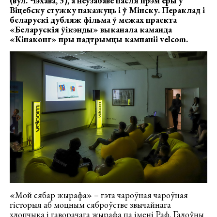
(вул. Чэхава, 3), а неўзабаве пасля прэм’еры ў
Віцебску стужку пакажуць і ў Мінску. Пераклад і
беларускі дубляж фільма ў межах праекта
«Беларускія ўікэнды» выканала каманда
«Кінаконг» пры падтрымцы кампаніі velcom.
«Мой сябар жырафа» – гэта чароўная чароўная
гісторыя аб моцным сяброўстве звычайнага
хлопчыка і гаворачага жырафа па імені Раф. Галоўны