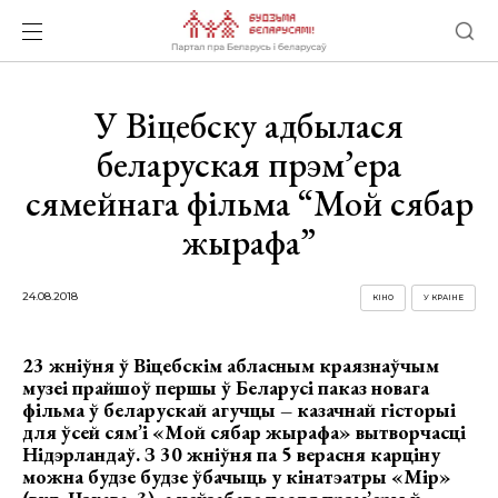
У Віцебску адбылася
беларуская прэм’ера
сямейнага фільма “Мой сябар
жырафа”
24.08.2018
КІНО
У КРАІНЕ
23 жніўня ў Віцебскім абласным краязнаўчым
музеі прайшоў першы ў Беларусі паказ новага
фільма ў беларускай агучцы – казачнай гісторыі
для ўсей сям’і «Мой сябар жырафа» вытворчасці
Нідэрландаў. З 30 жніўня па 5 верасня карціну
можна будзе будзе ўбачыць у кінатэатры «Мір»