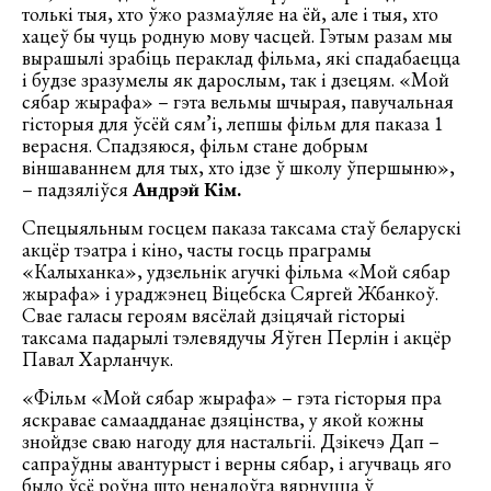
толькі тыя, хто ўжо размаўляе на ёй, але і тыя, хто
хацеў бы чуць родную мову часцей. Гэтым разам мы
вырашылі зрабіць пераклад фільма, які спадабаецца
і будзе зразумелы як дарослым, так і дзецям. «Мой
сябар жырафа» – гэта вельмы шчырая, павучальная
гісторыя для ўсёй сям’і, лепшы фільм для паказа 1
верасня. Спадзяюся, фільм стане добрым
віншаваннем для тых, хто ідзе ў школу ўпершыню»,
– падзяліўся
Андрэй Кім.
Спецыяльным госцем паказа таксама стаў беларускі
акцёр тэатра і кіно, часты госць праграмы
«Калыханка», удзельнік агучкі фільма «Мой сябар
жырафа» і ураджэнец Віцебска Сяргей Жбанкоў.
Свае галасы героям вясёлай дзіцячай гісторыі
таксама падарылі тэлевядучы Яўген Перлін і акцёр
Павал Харланчук.
«Фільм «Мой сябар жырафа» – гэта гісторыя пра
яскравае самаадданае дзяцінства, у якой кожны
знойдзе сваю нагоду для настальгіі. Дзікечэ Дап –
сапраўдны авантурыст і верны сябар, і агучваць яго
было ўсё роўна што ненадоўга вярнуцца ў