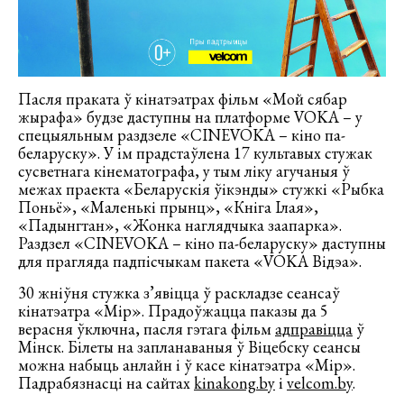
Пасля праката ў кінатэатрах фільм «Мой сябар
жырафа» будзе даступны на платформе VOKA – у
спецыяльным раздзеле «CINEVOKA – кіно па-
беларуску». У ім прадстаўлена 17 культавых стужак
сусветнага кінематографа, у тым ліку агучаныя ў
межах праекта «Беларускія ўікэнды» стужкі «Рыбка
Поньё», «Маленькі прынц», «Кніга Ілая»,
«Падынгтан», «Жонка наглядчыка заапарка».
Раздзел «CINEVOKA – кіно па-беларуску» даступны
для прагляда падпісчыкам пакета «VOKA Відэа».
30 жніўня стужка з’явіцца ў раскладзе сеансаў
кінатэатра «Мір». Прадоўжацца паказы да 5
верасня ўключна, пасля гэтага фільм
адправіцца
ў
Мінск. Білеты на запланаваныя ў Віцебску сеансы
можна набыць анлайн і ў касе кінатэатра «Мір».
Падрабязнасці на сайтах
kinakong.by
і
velcom.by
.