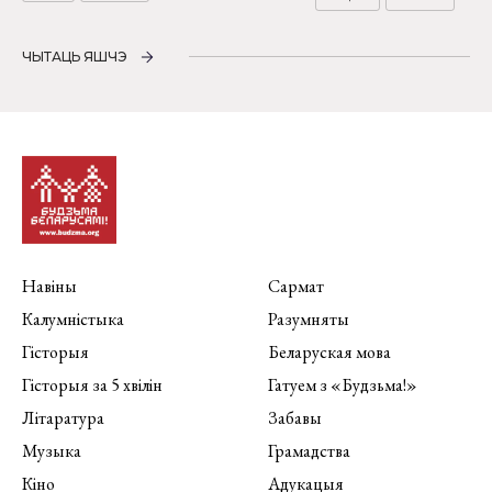
ЧЫТАЦЬ ЯШЧЭ
Навіны
Сармат
Калумністыка
Разумняты
Гісторыя
Беларуская мова
Гісторыя за 5 хвілін
Гатуем з «Будзьма!»
Літаратура
Забавы
Музыка
Грамадства
Кіно
Адукацыя