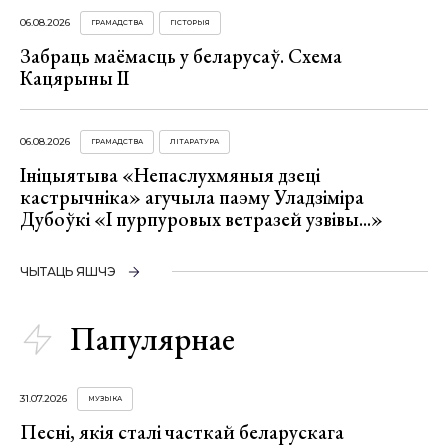
06.08.2026
ГРАМАДСТВА
ГІСТОРЫЯ
Забраць маёмасць у беларусаў. Схема
Кацярыны ІІ
06.08.2026
ГРАМАДСТВА
ЛІТАРАТУРА
Ініцыятыва «Непаслухмяныя дзеці
кастрычніка» агучыла паэму Уладзіміра
Дубоўкі «І пурпуровых ветразей узвівы...»
ЧЫТАЦЬ ЯШЧЭ
Папулярнае
31.07.2026
МУЗЫКА
Песні, якія сталі часткай беларускага