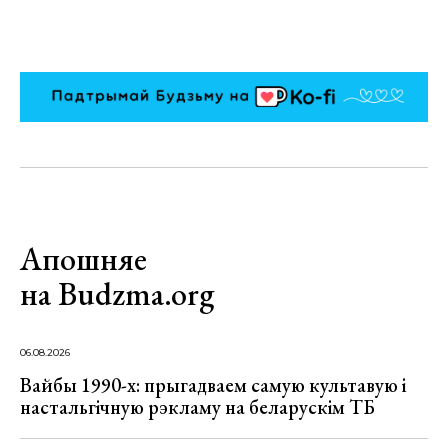
Апошняе
на Budzma.org
06.08.2026
Вайбы 1990-х: прыгадваем самую культавую і
настальгічную рэкламу на беларускім ТБ