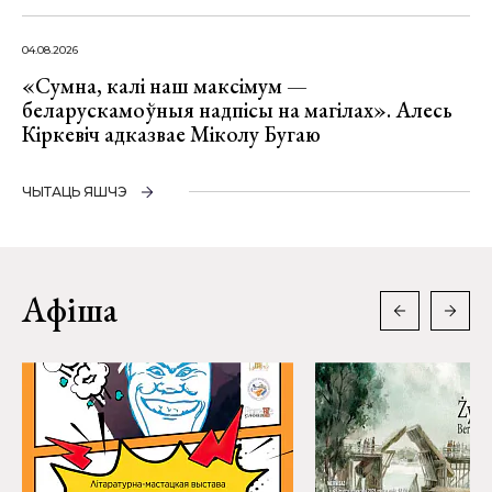
04.08.2026
«Сумна, калі наш максімум —
беларускамоўныя надпісы на магілах». Алесь
Кіркевіч адказвае Міколу Бугаю
ЧЫТАЦЬ ЯШЧЭ
Афіша