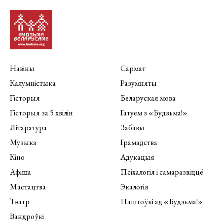
Навіны
Сармат
Калумністыка
Разумняты
Гісторыя
Беларуская мова
Гісторыя за 5 хвілін
Гатуем з «Будзьма!»
Літаратура
Забавы
Музыка
Грамадства
Кіно
Адукацыя
Афіша
Псіхалогія і самаразвіццё
Мастацтва
Экалогія
Тэатр
Паштоўкі ад «Будзьма!»
Вандроўкі