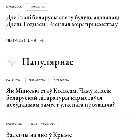
07.08.2026
ГРАМАДСТВА
Дзе і калі беларусы свету будуць адзначаць
Дзень Годнасці. Расклад мерапрыемстваў
ЧЫТАЦЬ ЯШЧЭ
Папулярнае
04.08.2026
ГРАМАДСТВА
ЛІТАРАТУРА
Як Міцкевіч стаў Коласам. Чаму класік
беларускай літаратуры карыстаўся
псеўданімам замест уласнага прозвішча?
05.08.2026
«МАМА, НЕ ЖУРЫСЯ!»
Залегчы на дно ў Крыме