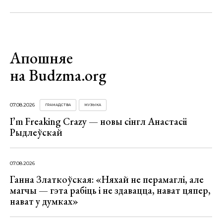
Апошняе
на Budzma.org
07.08.2026
ГРАМАДСТВА
МУЗЫКА
I’m Freaking Crazy — новы сінгл Анастасіі
Рыдлеўскай
07.08.2026
Ганна Златкоўская: «Няхай не перамаглі, але
магчы — гэта рабіць і не здавацца, нават цяпер,
нават у думках»