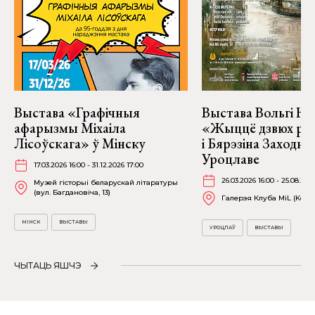
Выстава «Графічныя
Выстава Вольгі На
афарызмы Міхаіла
«Жыццё дзвюх рэк
Лісоўскага» ў Мінску
і Бярэзіна Заходня
Уроцлаве
17.03.2026 16:00 - 31.12.2026 17:00
26.03.2026 16:00 - 25.08.202
Музей гісторыі беларускай літаратуры
(вул. Багдановіча, 13)
Галерэя Клуба MiL (Kościu
МІНСК
ВЫСТАВЫ
УРОЦЛАЎ
ВЫСТАВЫ
ЧЫТАЦЬ ЯШЧЭ