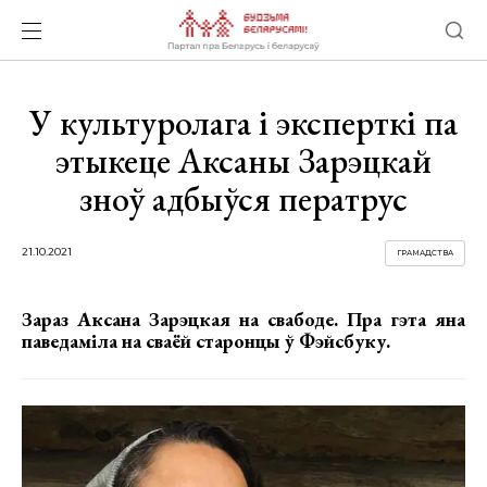
У культуролага і эксперткі па
этыкеце Аксаны Зарэцкай
зноў адбыўся ператрус
21.10.2021
ГРАМАДСТВА
Зараз Аксана Зарэцкая на свабоде. Пра гэта яна
паведаміла на сваёй старонцы ў Фэйсбуку.