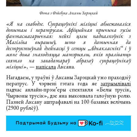
Фота з Фэйсбука Аксаны Зарэцкай
«Я на свабодзе. Супрацоўнікі міліцыі абмежаваліся
допытам і ператрусам. Афіцыйная прычына зусім
фантасмагарычная: нейкі цэлы падпалкоўнік з
Магілёва вырашыў, што я датычная да
деструктыўнай дзейнасці ў сетцы „Аднакласнікі“ і ў
мяне дома знаходзяцца матэрыялы, якія праліваюць
святло на завадатараў абразаў супрацоўнікаў
міліцыі»,
—
напісала
Аксана.
Нагадаем, у траўні ў Аксаны Зарэцкай ужо праходзіў
ператрус. У чэрвені гэтага года яе
затрымлівалі
падчас анлайн-прэм’еры спектакля «Белы трусік,
Чырвоны трусік», дзе яна выконвала галоўную ролю.
Пазней Аксану аштрафавалі на 100 базавых велічынь
(2900 рублёў).