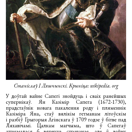
Станіслаў І Ляшчынскі. Крыніца: wikipedia. org
У доўгай вайне Сапегі знойдуць і сваіх ранейшых
супернікаў. Ян Казімір Сапега (1672-1730),
прадстаўнік новага пакалення роду і пляменнік
Казіміра Яна, стаў вялікім гетманам літоўскім
і разбіў Грыгорыя Агінскага ў 1709 годзе ў бітве пад
Ляхавічамі. Цалкам магчыма, што ў Сапегаў
атрымалася б вярнуць страчанае, але ў вайну