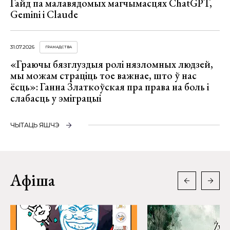
Гайд па малавядомых магчымасцях ChatGPT,
Gemini і Claude
31.07.2026
ГРАМАДСТВА
«Граючы бязглуздыя ролі нязломных людзей,
мы можам страціць тое важнае, што ў нас
ёсць»: Ганна Златкоўская пра права на боль і
слабасць у эміграцыі
ЧЫТАЦЬ ЯШЧЭ
Афіша