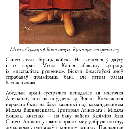
Міхал Сервацый Вішнявецкі. Крыніца: wikipedia.org
Сапегі сталі збіраць войска. Не засталіся ў даўгу
і іх ворагі. Міхал Коцэл абвясціў супраць
іх «паспалітае рушэнне». Біскуп Бжастоўскі зноў
спрабаваў прымірыць бакі, але гэтым разам
беспаспяхова.
Абедзьве арміі сустрэліся непадалёк ад мястэчка
Алельнікі, што на поўдзень ад Вільні. Колькасная
перавага была на баку кааліцыі пад камандаваннем
Міхала Вішнявецкага, Грыгорыя Агінскага і Міхала
Коцэла, якасная — на баку войска Казіміра Яна
Сапегі. Апошні ў сваіх шэрагах меў добрую пяхоту,
артылерыю, рэйтараў і конніцу татараў. Паспалітае