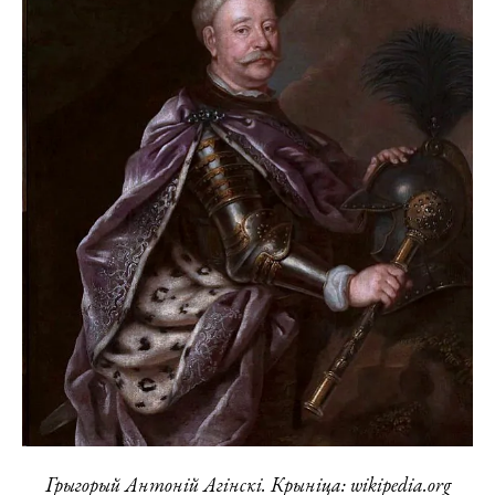
Грыгорый Антоній Агінскі. Крыніца: wikipedia.org