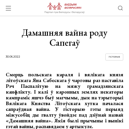
Дамашняя вайна роду
Сапегаў
30.06.2022
ГІСТОРЫЯ
Смерць польскага караля і вялікага князя
літоўскага Яна Сабескага ў чарговы раз паставіла
Рэч Паспалітую на мяжу грамадзянскага
канфлікту. І калі ў каронных землях некаторы
кампраміс яшчэ быў магчымы, дык на тэрыторыі
Вялікага Княства Літоўскага хутка пачалася
сапраўдная вайна. У гісторыю гэты перыяд
міжусобіц ды гвалту ўвойдзе пад дзіўнай назвай
«Дамашняя вайна». Якія былі прычыны і вынікі
гэтай вайны, распавядаем у артыкуле.