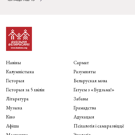
Навіны
Сармат
Калумністыка
Разумняты
Гісторыя
Беларуская мова
Гісторыя за 5 хвілін
Гатуем з «Будзьма!»
Літаратура
Забавы
Музыка
Грамадства
Кіно
Адукацыя
Афіша
Псіхалогія і самаразвіццё
Мастацтва
Экалогія