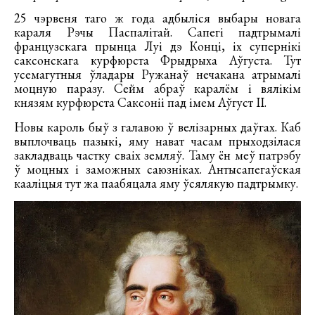
25 чэрвеня таго ж года адбыліся выбары новага
караля Рэчы Паспалітай. Сапегі падтрымалі
французскага прынца Луі дэ Конці, іх супернікі
саксонскага курфюрста Фрыдрыха Аўгуста. Тут
усемагутныя ўладары Ружанаў нечакана атрымалі
моцную паразу. Сейм абраў каралём і вялікім
князям курфюрста Саксоніі пад імем Аўгуст ІІ.
Новы кароль быў з галавою ў велізарных даўгах. Каб
выплочваць пазыкі, яму нават часам прыходзілася
закладваць частку сваіх земляў. Таму ён меў патрэбу
ў моцных і заможных саюзніках. Антысапегаўская
кааліцыя тут жа паабяцала яму ўсялякую падтрымку.