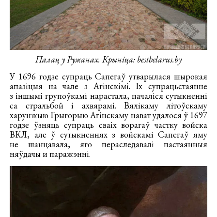
Палац у Ружанах. Крыніца: bestbelarus.by
У 1696 годзе супраць Сапегаў утварылася шырокая
апазіцыя на чале з Агінскімі. Іх супрацьстаянне
з іншымі групоўкамі нарастала, пачаліся сутыкненні
са стральбой і ахвярамі. Вялікаму літоўскаму
харунжыю Грыгорыю Агінскаму нават удалося ў 1697
годзе ўзняць супраць сваіх ворагаў частку войска
ВКЛ, але ў сутыкненнях з войскамі Сапегаў яму
не шанцавала, яго пераследавалі пастаянныя
няўдачы и паражэнні.