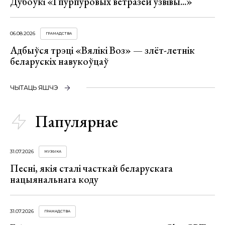
Дубоўкі «І пурпуровых ветразей узвівы...»
06.08.2026
ГРАМАДСТВА
Адбыўся трэці «Вялікі Воз» — злёт-летнік
беларускіх навукоўцаў
ЧЫТАЦЬ ЯШЧЭ
Папулярнае
31.07.2026
МУЗЫКА
Песні, якія сталі часткай беларускага
нацыянальнага коду
31.07.2026
ГРАМАДСТВА