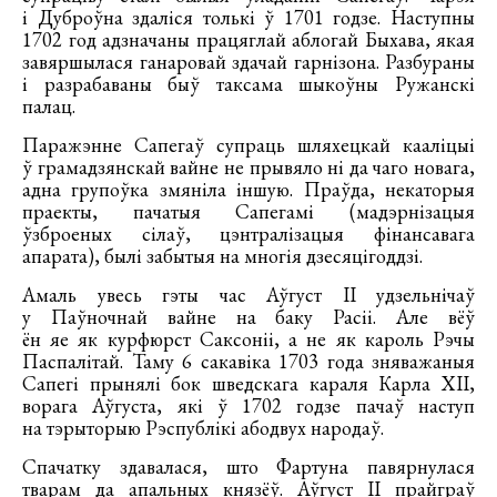
і Дуброўна здаліся толькі ў 1701 годзе. Наступны
1702 год адзначаны працяглай аблогай Быхава, якая
завяршылася ганаровай здачай гарнізона. Разбураны
і разрабаваны быў таксама шыкоўны Ружанскі
палац.
Паражэнне Сапегаў супраць шляхецкай кааліцыі
ў грамадзянскай вайне не прывяло ні да чаго новага,
адна групоўка змяніла іншую. Праўда, некаторыя
праекты, пачатыя Сапегамі (мадэрнізацыя
ўзброеных сілаў, цэнтралізацыя фінансавага
апарата), былі забытыя на многія дзесяцігоддзі.
Амаль увесь гэты час Аўгуст ІІ удзельнічаў
у Паўночнай вайне на баку Расіі. Але вёў
ён яе як курфюрст Саксоніі, а не як кароль Рэчы
Паспалітай. Таму 6 сакавіка 1703 года зняважаныя
Сапегі прынялі бок шведскага караля Карла XII,
ворага Аўгуста, які ў 1702 годзе пачаў наступ
на тэрыторыю Рэспублікі абодвух народаў.
Спачатку здавалася, што Фартуна павярнулася
тварам да апальных князёў. Аўгуст ІІ прайграў