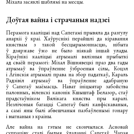
Міхала засяклі шаблямі на месцы.
Доўгая вайна і страчаныя надзеі
Перамога кааліцыі над Сапегамі прывяла да разгулу
анархіі ў краі. Хаўруснікі перайшлі да кіравання
княствам з такой бесцырымоннасцю, нібыта
ў дзяржаве ўжо не было ніякай іншай улады.
Кіраўнікі кааліцыі атрымалі вялізныя прыбыткі
ад сваёй перамогі: Міхал Вішнявецкі праз два гады
атрымаў ва ўпраўленне ўзброеныя сілы, Коцэл
і Агінскія атрымалі права на збор падаткаў, Караль
Радзівіл атрымаў ва ўпраўленне адабраную
ў Сапегаў маёмасць. Нават ініцыятар забойства
палонных, віленскі канонік Кшыштаф Белазор, стаў
прадстаўніком Вялікага княства пры каралі.
Незлічоныя багацці Сапегаў былі канфіскаваныя,
а самі яны былі абвешчаныя пазбаўленымі гонару
і выгнаныя з краіны.
Але вайна на гэтым не скончылася. Асновай
супраціву сталі былыя ўладанні Сапегаў. Чарэя