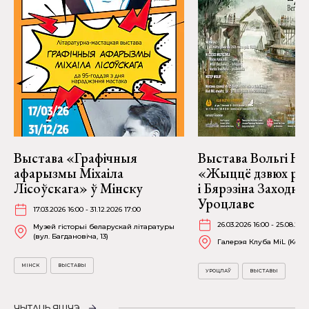
Выстава «Графічныя
Выстава Вольгі На
афарызмы Міхаіла
«Жыццё дзвюх рэк
Лісоўскага» ў Мінску
і Бярэзіна Заходня
Уроцлаве
17.03.2026 16:00 - 31.12.2026 17:00
26.03.2026 16:00 - 25.08.202
Музей гісторыі беларускай літаратуры
(вул. Багдановіча, 13)
Галерэя Клуба MiL (Kościu
МІНСК
ВЫСТАВЫ
УРОЦЛАЎ
ВЫСТАВЫ
ЧЫТАЦЬ ЯШЧЭ