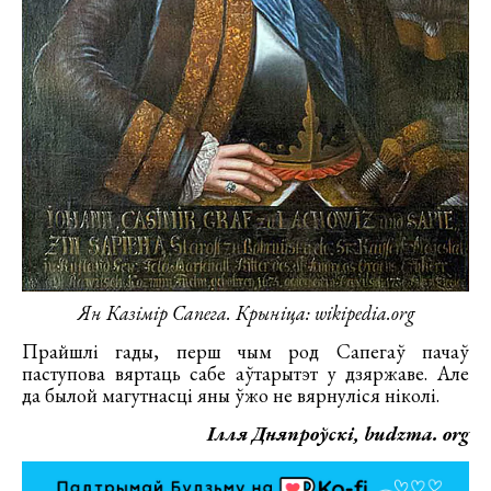
Ян Казімір Сапега. Крыніца: wikipedia.org
Прайшлі гады, перш чым род Сапегаў пачаў
паступова вяртаць сабе аўтарытэт у дзяржаве. Але
да былой магутнасці яны ўжо не вярнуліся ніколі.
Ілля Дняпроўскі, budzma. org