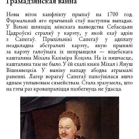
Грамадзянская вайна
Новы віток канфлікту прыпаў на 1700 год.
Фармальнай яго прычынай стаў наступны выпадак.
У Вільні шляхціц мінскага ваяводства Себасцьян
Цадроўскі страляў у карэту, у якой ехаў адзін
з Сапегаў. Прыхільнікі Сапегаў у адплату
неадкладна абстралялі карэту, якую прынялі
за карэту галоўнага іх непрыяцеля — віцебскага
кашталяна Міхала Казіміра Коцэла. На іх няшчасце,
кашталяна там не было. У ёй ехалі князі Міхал і Януш
Вішнявецкія. У выніку нападу абодва атрымалі
раненні. Лагер ворагаў Сапегаў папоўнілася яшчэ
адным уплывовым сямействам. Стала зразумела, што
на гэты раз кровапраліцця пазбегнуць не ўдасца.