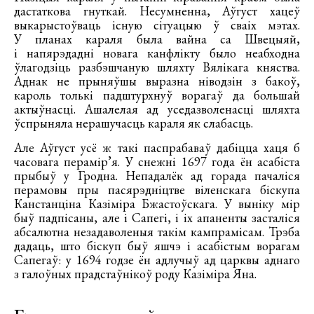
дастаткова гнуткай. Несумненна, Аўгуст хацеў
выкарыстоўваць існую сітуацыю ў сваіх мэтах.
У планах караля была вайна са Швецыяй,
і напярэдадні новага канфлікту было неабходна
ўлагодзіць разбэшчаную шляхту Вялікага княства.
Аднак не прыняўшы выразна ніводзін з бакоў,
кароль толькі падштурхнуў ворагаў да большай
актыўнасці. Ашалелая ад уседазволенасці шляхта
ўспрыняла нерашучасць караля як слабасць.
Але Аўгуст усё ж такі паспрабаваў дабіцца хаця б
часовага перамір’я. У снежні 1697 года ён асабіста
прыбыў у Гродна. Непадалёк ад горада пачаліся
перамовы пры пасярэдніцтве віленскага біскупа
Канстанціна Казіміра Бжастоўскага. У выніку мір
быў падпісаны, але і Сапегі, і іх апаненты засталіся
абсалютна незадаволеныя такім кампрамісам. Трэба
дадаць, што біскуп быў яшчэ і асабістым ворагам
Сапегаў: у 1694 годзе ён адлучыў ад царквы аднаго
з галоўных прадстаўнікоў роду Казіміра Яна.