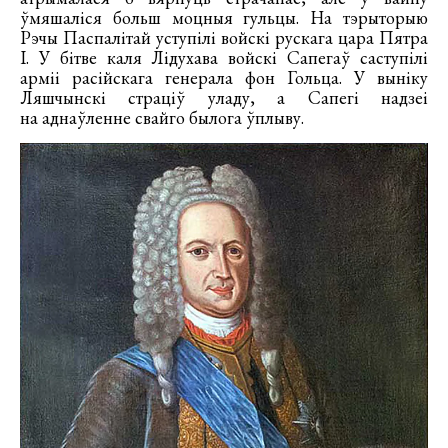
ўмяшаліся больш моцныя гульцы. На тэрыторыю
Рэчы Паспалітай уступілі войскі рускага цара Пятра
І. У бітве каля Лідухава войскі Сапегаў саступілі
арміі расійскага генерала фон Гольца. У выніку
Ляшчынскі страціў уладу, а Сапегі надзеі
на аднаўленне свайго былога ўплыву.