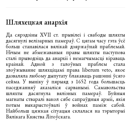
Шляхецкая анархія
Да сярэдзіны XVII ст. прывілеі і свабоды шляхты
дасягнулі велізарных памераў. С цягам часу гэта ўсё
больш станавілася вялікай дзяржаўнай праблемай.
Нічым не абмежаваныя правы шляхты паступова
сталі прыводзіць да анархіі і немагчымасці кіраваць
краінай. Адной з галоўных праблем стала
злоўжыванне шляхціцамі права liberum veto, якое
дазваляла любому дыпутату блакаваць рашэнні ўсяго
сейма. У выніку ў пярыяд з 1652 года большасць
паседжанняў аказаліся сарванымі. Самавольства
шляхты дасягнула вялізных памераў. Буйныя
магнаты стваралі вакол сябе сапраўдныя арміі, якія
потым выкарыстоўвалі ў войнах паміж сабой.
Найбольш цяжкая сітуацыя склалася на тэрыторыі
Вялікага Княства Літоўскага.