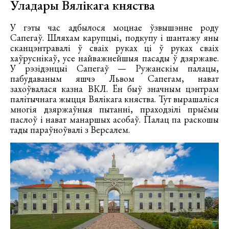
Уладары Вялікага княства
У гэты час адбылося моцнае ўзвышэнне роду
Сапегаў. Шляхам карупцыі, подкупу і шантажу яны
сканцэнтравалі ў сваіх руках ці ў руках сваіх
хаўруснікаў, усе найважнейшыя пасады ў дзяржаве.
У рэзідэнцыі Сапегаў — Ружанскім палацы,
пабудаваным яшчэ Львом Сапегам, нават
захоўвалася казна ВКЛ. Ён быў значным цэнтрам
палітычнага жыцця Вялікага княства. Тут вырашаліся
многія дзяржаўныя пытанні, праходзілі прыёмы
паслоў і нават манаршых асобаў. Палац па раскошы
тады параўноўвалі з Версалем.