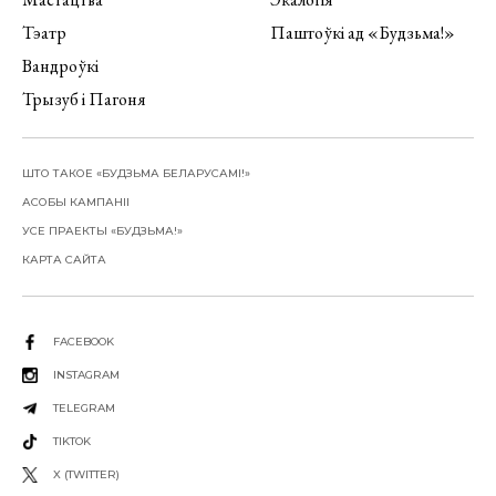
Тэатр
Паштоўкі ад «Будзьма!»
Вандроўкі
Трызуб і Пагоня
ШТО ТАКОЕ «БУДЗЬМА БЕЛАРУСАМІ!»
АСОБЫ КАМПАНІІ
УСЕ ПРАЕКТЫ «БУДЗЬМА!»
КАРТА САЙТА
FACEBOOK
INSTAGRAM
TELEGRAM
TIKTOK
X (TWITTER)