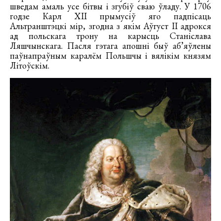
шведам амаль усе бітвы і згубіў сваю ўладу. У 1706
годзе Карл XII прымусіў яго падпісаць
Альтранштэцкі мір, згодна з якім Аўгуст ІІ адрокся
ад польскага трону на карысць Станіслава
Ляшчынскага. Пасля гэтага апошні быў аб’яўлены
паўнапраўным каралём Польшчы і вялікім князям
Літоўскім.