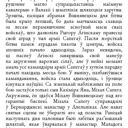
рушэнне магло супрацьпаставіць наёмную
кавалерыю з Валахіі і шматлікія шляхецкія харугвы.
Зрэшты, пазіцыя абраная Вішнявецкім для бітвы
была крыху лепшай, бо дала магчымасць схаваць
за лесам перамяшчэнне асноўнай масы сваіх
войскаў, што дазволіла Рыгору Агінскаму правесці
свой атрад у тыл арміі Сапегаў. Пасля жорсткай
бітвы паміж атрадамі пяхоты ў цэнтры, войска
апошніх пачало адыходзіць. Зараз невядома,
ці паспеў Агінскі завяршыць свой манеўр
па акружэнні варожых сілаў, але ў нейкі момант
амаль усе камандзіры арміі Сапегаў у хуткім парадку
пачалі пакідаць месца бою. У выніку, пазбавіўшыся
камандавання, войска стала адыходзіць, і ўрэшце
кінулася наўцёкі. Са жменькай набліжаных на поле
бою застаўся толькі сын Казіміра Яна, Міхал Сапега.
Акружаны, ён здаўся Міхалу Вішнявецкаму пад яго
гарантыі бяспекі. Міхала Сапегу суправадзілі
ў Бернардынскі манастыр у Алельніках. Але нават
святыя сцены не ўбераглі яго ад помсты. Раніцай
наступнага дня палонныя былі забітыя раз’юшанай
шляхтай, якая ўварвалася ў манастыр. Маладога