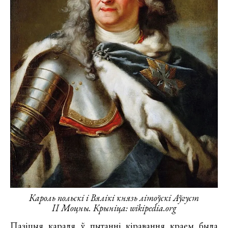
Кароль польскі і Вялікі князь літоўскі Аўгуст
ІІ Моцны. Крыніца: wikipedia.org
Пазіцыя караля ў пытанні кіравання краем была