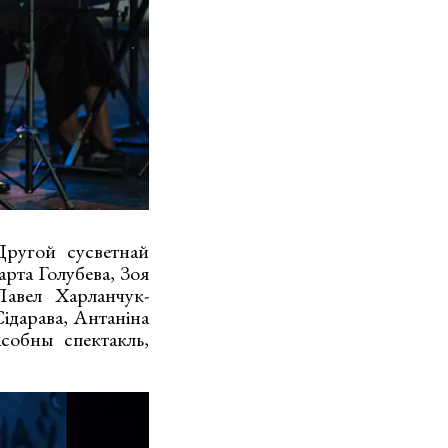
Другой сусветнай
рта Голубева, Зоя
Павел Харланчук-
ідарава, Антаніна
собны спектакль,