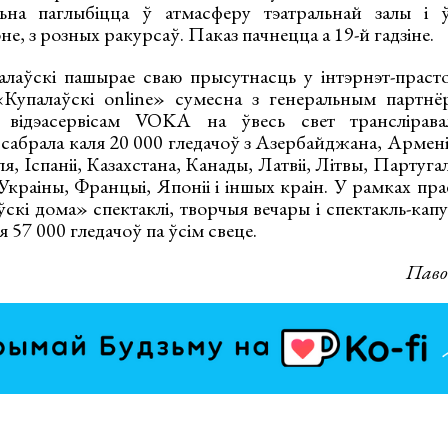
льна паглыбіцца ў атмасферу тэатральнай залы і 
не, з розных ракурсаў. Паказ пачнецца а 19-й гадзіне.
лаўскі пашырае сваю прысутнасць у інтэрнэт-прасто
Купалаўскі online» сумесна з генеральным партнёр
відэасервісам VOKA на ўвесь свет трансліравал
сабрала каля 20 000 гледачоў з Азербайджана, Арменіі, 
ля, Іспаніі, Казахстана, Канады, Латвіі, Літвы, Партугал
 Украіны, Францыі, Японіі і іншых краін. У рамках пр
ўскі дома» спектаклі, творчыя вечары і спектакль-кап
я 57 000 гледачоў па ўсім свеце.
Паво