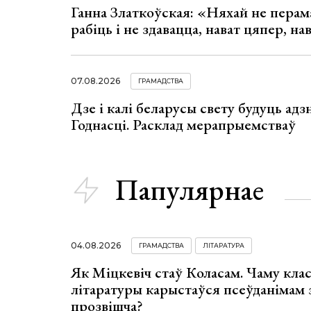
Ганна Златкоўская: «Няхай не перама
рабіць і не здавацца, нават цяпер, на
07.08.2026
ГРАМАДСТВА
Дзе і калі беларусы свету будуць ад
Годнасці. Расклад мерапрыемстваў
Папулярнае
04.08.2026
ГРАМАДСТВА
ЛІТАРАТУРА
Як Міцкевіч стаў Коласам. Чаму клас
літаратуры карыстаўся псеўданімам 
прозвішча?