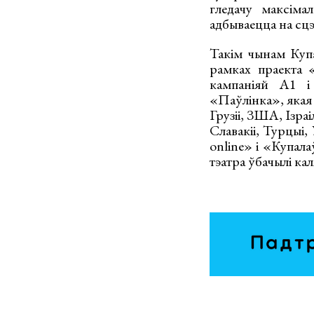
гледачу максіма
адбываецца на сцэ
Такім чынам Купа
рамках праекта «
кампаніяй А1 і 
«Паўлінка», якая 
Грузіі, ЗША, Ізраі
Славакіі, Турцыі,
online» і «Купала
тэатра ўбачылі кал