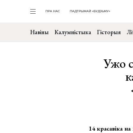
ПРА НАС
ПАДТРЫМАЙ «БУДЗЬМУ»
Навіны
Калумністыка
Гісторыя
Лі
Ужо с
к
14 красавіка на 