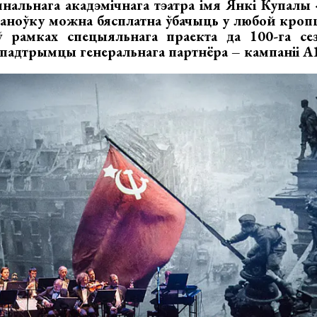
нальнага акадэмічнага тэатра імя Янкі Купалы 
таноўку можна бясплатна ўбачыць у любой кропц
 рамках спецыяльнага праекта да 100-га сез
падтрымцы генеральнага партнёра – кампаніі А1