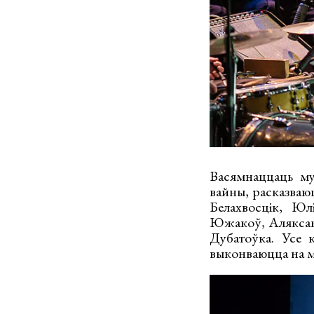
Васямнаццаць му
вайны, расказваюц
Белахвосцік, Юл
Южакоў, Аляксанд
Дубатоўка. Усе 
выконваюцца на мо