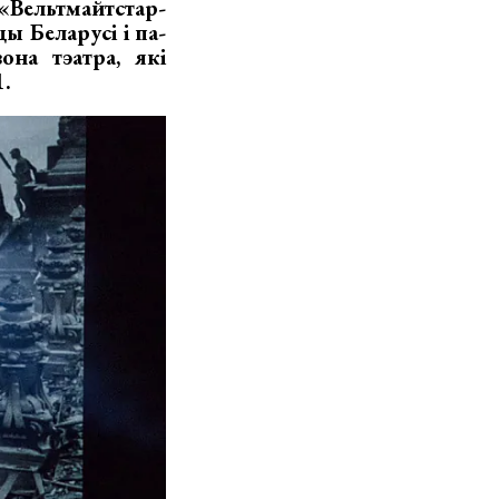
«
Вельтмайтстар-
ы Беларусі і па-
она тэатра, які
.