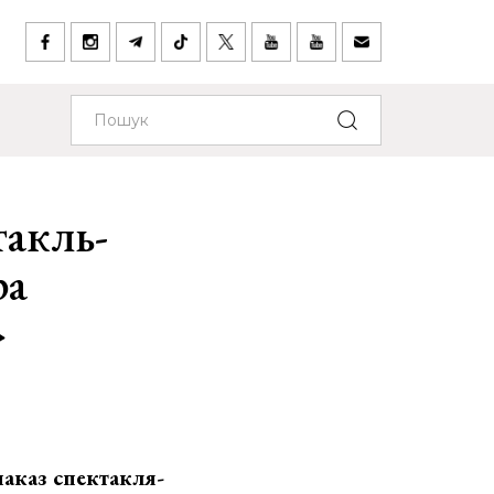
такль-
ра
»
паказ спектакля-