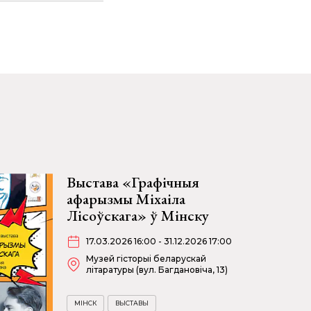
Выстава «Графічныя
афарызмы Міхаіла
Лісоўскага» ў Мінску
17.03.2026 16:00 - 31.12.2026 17:00
Музей гісторыі беларускай
літаратуры (вул. Багдановіча, 13)
МІНСК
ВЫСТАВЫ