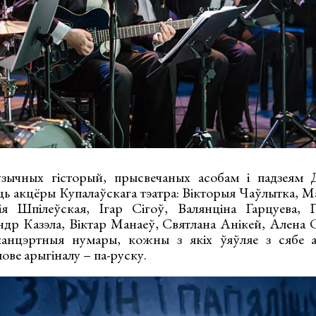
зычных гісторый, прысвечаных асобам і падзеям 
ь акцёры Купалаўскага тэатра: Вікторыя Чаўлытка, Ма
ія Шпілеўская, Ігар Сігоў, Валянціна Гарцуева, 
р Казэла, Віктар Манаеў, Святлана Анікей, Алена С
канцэртныя нумары, кожны з якіх ўяўляе з сябе а
ве арыгіналу – па-руску.