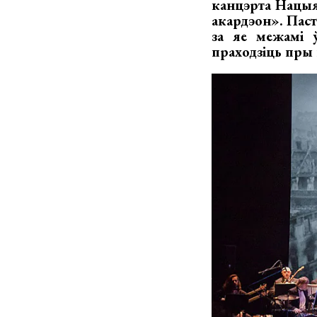
канцэрта Нацыя
акардэон
». Пас
за яе межамі ў
праходзіць пры 