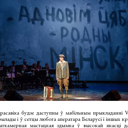
расавіка будзе даступны ў мабільным прыкладанні 
рылады і ў сетцы любога аператара Беларусі і іншых кра
аткамерная мастацкая здымка ў высокай якасці д