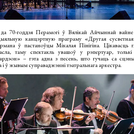
 да 70-годдзя Перамогі ў Вялікай Айчыннай вайне 
цыяльную канцэртную праграму «Другая сусветная
мана ў пастаноўцы Мікалая Пінігіна. Цікавасць гл
асла, таму спектакль увашоў у рэпертуар, тольк
кардэон» – гэта адна з песень, што гучаць са сцэ
а і ў жывым суправаджэнні тэатральнага аркестра.