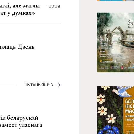
глі, але магчы — гэта
ват у думках»
значаць Дзень
ЧЫТАЦЬ ЯШЧЭ
ік беларускай
замест уласнага