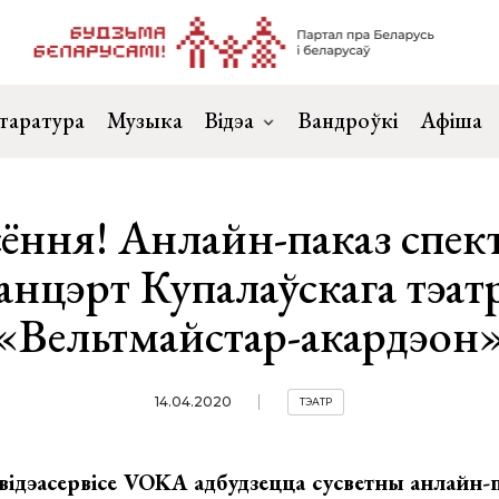
таратура
Музыка
Відэа
Вандроўкі
Афіша
ёння! Анлайн-паказ спек
анцэрт Купалаўскага тэат
«Вельтмайстар-акардэон
14.04.2020
ТЭАТР
відэасервісе
VOKA
адбудзецца сусветны анлайн-