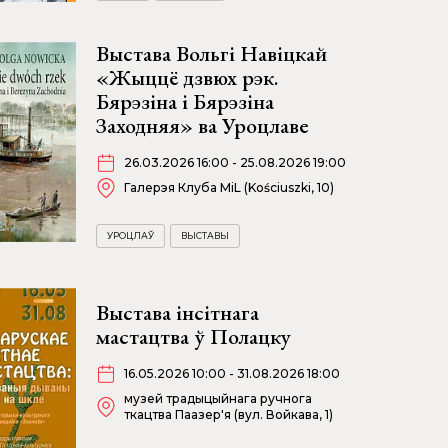
Выстава Вольгі Навіцкай
«Жыццё дзвюх рэк.
Бярэзіна і Бярэзіна
Заходняя» ва Уроцлаве
26.03.2026 16:00 - 25.08.2026 19:00
Галерэя Клуба MiL (Kościuszki, 10)
УРОЦЛАЎ
ВЫСТАВЫ
Выстава інсітнага
мастацтва ў Полацку
16.05.2026 10:00 - 31.08.2026 18:00
музей традыцыйнага ручнога
ткацтва Паазер'я (вул. Войкава, 1)