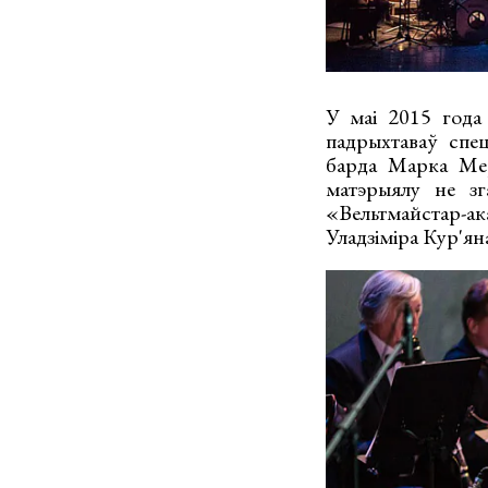
У маі 2015 года
падрыхтаваў спе
барда Марка Мер
матэрыялу не зг
«Вельтмайстар-а
Уладзіміра Кур'ян