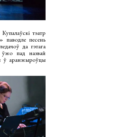
Купалаўскі тэатр
» паводле песень
едачоў да гэтага
і ўжо пад назвай
ны ў аранжыроўцы