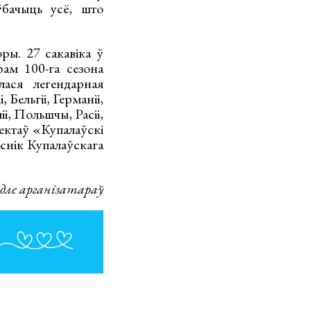
ўбачыць усё, што
ры. 27 сакавіка ў
ам 100-га сезона
ася легендарная
Бельгіі, Германіі,
іі, Польшчы, Расіі,
аектаў «Купалаўскі
уснік Купалаўскага
дле арганізатараў