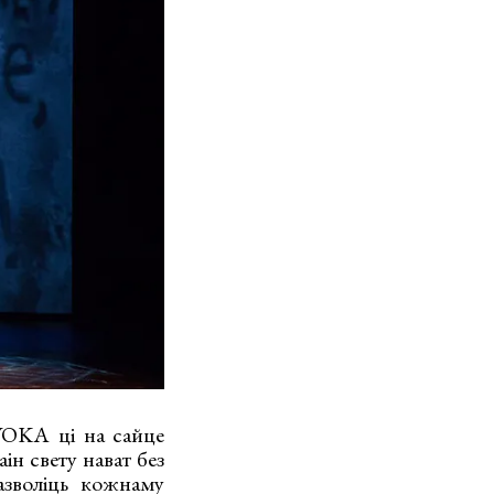
VOKA ці на сайце
ін свету нават без
азволіць кожнаму