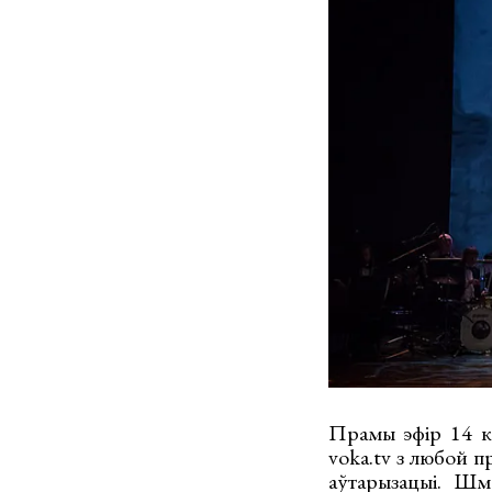
Прамы эфір 14 к
voka.tv з любой п
аўтарызацыі. Шм