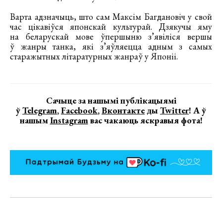
Варта адзначыць, што сам Максім Багдановіч у свой
час цікавіўся японскай культурай. Дзякучы яму
на беларускай мове ўпершыню з’явіліся вершы
ў жанры танка, які з’яўляецца адным з самых
старажытных літаратурных жанраў у Японіі.
Сачыце за нашымі публікацыямі
ў
Telegram
,
Facebook
,
Вконтакте
ды
Twitter
! А ў
нашым
Instagram
вас чакаюць яскравыя фота!