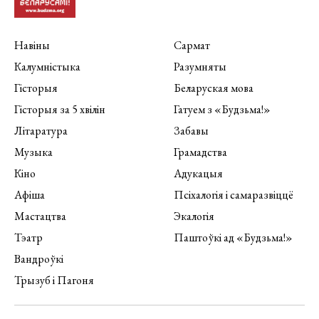
Навіны
Сармат
Калумністыка
Разумняты
Гісторыя
Беларуская мова
Гісторыя за 5 хвілін
Гатуем з «Будзьма!»
Літаратура
Забавы
Музыка
Грамадства
Кіно
Адукацыя
Афіша
Псіхалогія і самаразвіццё
Мастацтва
Экалогія
Тэатр
Паштоўкі ад «Будзьма!»
Вандроўкі
Трызуб і Пагоня