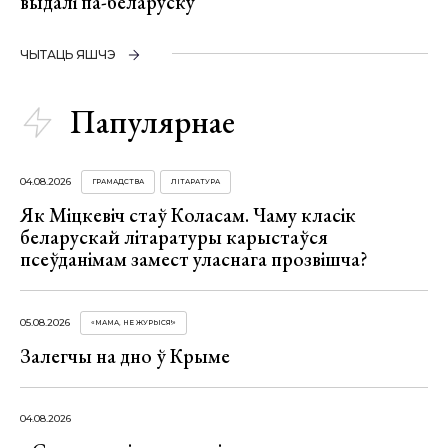
выдалі па-беларуску
ЧЫТАЦЬ ЯШЧЭ
Папулярнае
04.08.2026
ГРАМАДСТВА
ЛІТАРАТУРА
Як Міцкевіч стаў Коласам. Чаму класік
беларускай літаратуры карыстаўся
псеўданімам замест уласнага прозвішча?
05.08.2026
«МАМА, НЕ ЖУРЫСЯ!»
Залегчы на дно ў Крыме
04.08.2026