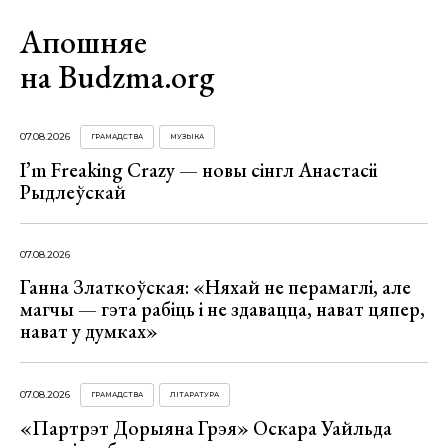
Апошняе
на Budzma.org
07.08.2026
ГРАМАДСТВА
МУЗЫКА
I’m Freaking Crazy — новы сінгл Анастасіі
Рыдлеўскай
07.08.2026
Ганна Златкоўская: «Няхай не перамаглі, але
магчы — гэта рабіць і не здавацца, нават цяпер,
нават у думках»
07.08.2026
ГРАМАДСТВА
ЛІТАРАТУРА
«Партрэт Дорыяна Грэя» Оскара Уайльда