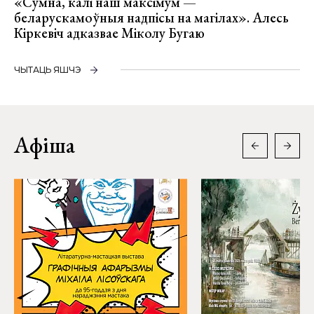
«Сумна, калі наш максімум —
беларускамоўныя надпісы на магілах». Алесь
Кіркевіч адказвае Міколу Бугаю
ЧЫТАЦЬ ЯШЧЭ
Афіша