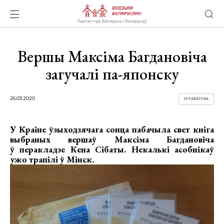
Вершы Максіма Багдановіча
загучалі па-японску
26.03.2020
ЛІТАРАТУРА
У Краіне ўзыходзячага сонца пабачыла свет кніга
выбраных вершаў Максіма Багдановіча
ў перакладзе Кена Сібаты. Некалькі асобнікаў
ужо трапілі ў Мінск.