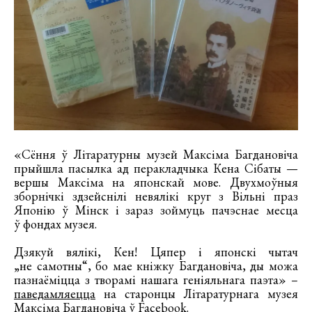
«Сёння ў Літаратурны музей Максіма Багдановіча
прыйшла пасылка ад перакладчыка Кена Сібаты —
вершы Максіма на японскай мове. Двухмоўныя
зборнічкі здзейснілі невялікі круг з Вільні праз
Японію ў Мінск і зараз зоймуць пачэснае месца
ў фондах музея.
Дзякуй вялікі, Кен! Цяпер і японскі чытач
„не самотны“, бо мае кніжку Багдановіча, ды можа
пазнаёміцца з творамі нашага геніяльнага паэта» –
паведамляецца
на старонцы Літаратурнага музея
Максіма Багдановіча ў Facebook.