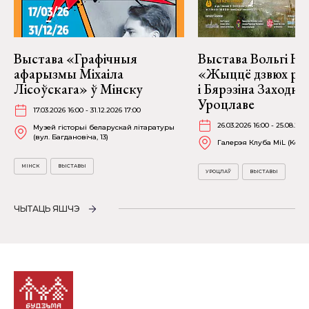
Выстава «Графічныя
Выстава Вольгі На
афарызмы Міхаіла
«Жыццё дзвюх рэк
Лісоўскага» ў Мінску
і Бярэзіна Заходня
Уроцлаве
17.03.2026 16:00 - 31.12.2026 17:00
26.03.2026 16:00 - 25.08.202
Музей гісторыі беларускай літаратуры
(вул. Багдановіча, 13)
Галерэя Клуба MiL (Kościu
МІНСК
ВЫСТАВЫ
УРОЦЛАЎ
ВЫСТАВЫ
ЧЫТАЦЬ ЯШЧЭ