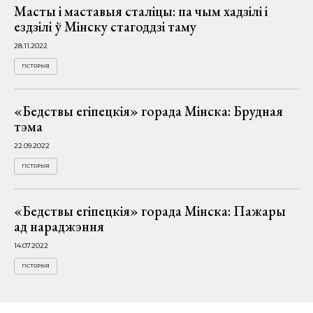
Масты і маставыя сталіцы: па чым хадзілі і
ездзілі ў Мінску стагоддзі таму
28.11.2022
ГІСТОРЫЯ
«Бедствы егіпецкія» горада Мінска: Брудная
тэма
22.09.2022
ГІСТОРЫЯ
«Бедствы егіпецкія» горада Мінска: Пажары
ад нараджэння
14.07.2022
ГІСТОРЫЯ