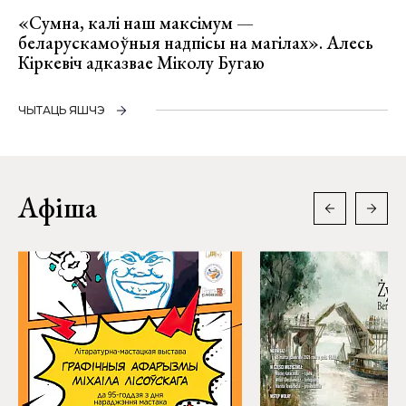
«Сумна, калі наш максімум —
беларускамоўныя надпісы на магілах». Алесь
Кіркевіч адказвае Міколу Бугаю
ЧЫТАЦЬ ЯШЧЭ
Афіша