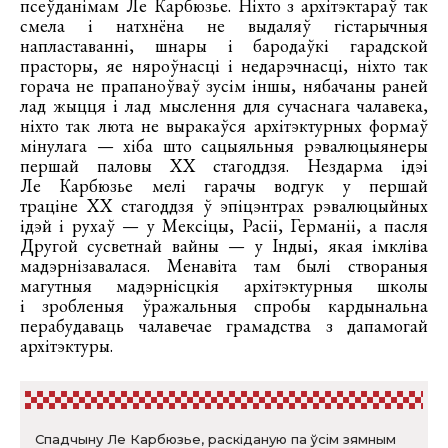
псеўданімам Ле Карбюзье. Ніхто з архітэктараў так
смела і натхнёна не выдаляў гістарычныя
напластаванні, шнары і бародаўкі гарадской
прасторы, яе няроўнасці і недарэчнасці, ніхто так
горача не прапаноўваў зусім іншы, нябачаны раней
лад жыцця і лад мыслення для сучаснага чалавека,
ніхто так люта не выракаўся архітэктурных формаў
мінулага — хіба што сацыяльныя рэвалюцыянеры
першай паловы ХХ стагоддзя. Нездарма ідэі
Ле Карбюзье мелі гарачы водгук у першай
траціне ХХ стагоддзя ў эпіцэнтрах рэвалюцыйных
ідэй і рухаў — у Мексіцы, Расіі, Германіі, а пасля
Другой сусветнай вайны — у Індыі, якая імкліва
мадэрнізавалася. Менавіта там былі створаныя
магутныя мадэрнісцкія архітэктурныя школы
і зробленыя ўражальныя спробы кардынальна
перабудаваць чалавечае грамадства з дапамогай
архітэктуры.
Спадчыну Ле Карбюзье, раскіданую па ўсім зямным