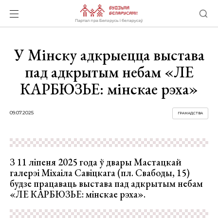
У Мінску адкрыецца выстава
пад адкрытым небам «ЛЕ
КАРБЮЗЬЕ: мінскае рэха»
09.07.2025
ГРАМАДСТВА
З 11 ліпеня 2025 года ў двары Мастацкай
галерэі Міхаіла Савіцкага (пл. Свабоды, 15)
будзе працаваць выстава пад адкрытым небам
«ЛЕ КАРБЮЗЬЕ: мінскае рэха».