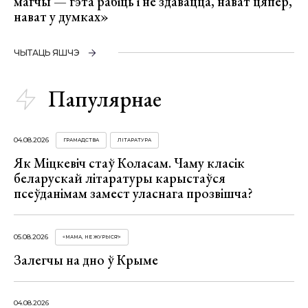
магчы — гэта рабіць і не здавацца, нават цяпер,
нават у думках»
ЧЫТАЦЬ ЯШЧЭ
Папулярнае
04.08.2026
ГРАМАДСТВА
ЛІТАРАТУРА
Як Міцкевіч стаў Коласам. Чаму класік
беларускай літаратуры карыстаўся
псеўданімам замест уласнага прозвішча?
05.08.2026
«МАМА, НЕ ЖУРЫСЯ!»
Залегчы на дно ў Крыме
04.08.2026