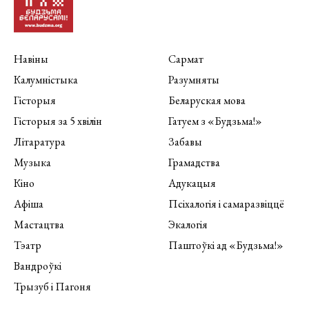
Навіны
Сармат
Калумністыка
Разумняты
Гісторыя
Беларуская мова
Гісторыя за 5 хвілін
Гатуем з «Будзьма!»
Літаратура
Забавы
Музыка
Грамадства
Кіно
Адукацыя
Афіша
Псіхалогія і самаразвіццё
Мастацтва
Экалогія
Тэатр
Паштоўкі ад «Будзьма!»
Вандроўкі
Трызуб і Пагоня