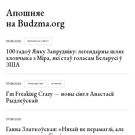
Апошняе
на Budzma.org
09.08.2026
БЕЛАРУСЫ СВЕТУ
100 гадоў Янку Запрудніку: легендарны шлях
хлопчыка з Міра, які стаў голасам Беларусі ў
ЗША
07.08.2026
ГРАМАДСТВА
МУЗЫКА
I’m Freaking Crazy — новы сінгл Анастасіі
Рыдлеўскай
07.08.2026
Ганна Златкоўская: «Няхай не перамаглі, але