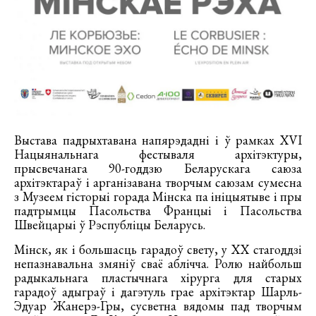
Выстава падрыхтавана напярэдадні і ў рамках XVI
Нацыянальнага фестываля архітэктуры,
прысвечанага 90-годдзю Беларускага cаюза
архітэктараў і арганізавана творчым саюзам сумесна
з Музеем гісторыі горада Мінска па ініцыятыве і пры
падтрымцы Пасольства Францыі і Пасольства
Швейцарыі ў Рэспубліцы Беларусь.
Мінск, як і большасць гарадоў свету, у ХХ стагоддзі
непазнавальна змяніў сваё аблічча. Ролю найбольш
радыкальнага пластычнага хірурга для старых
гарадоў адыграў і дагэтуль грае архітэктар Шарль-
Эдуар Жанерэ-Гры, сусветна вядомы пад творчым