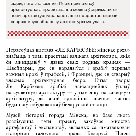
шары, і яго знакамітыя Пяць прынцыпаў
архітэктурнага праектавання можна ўспрымаць як
новы архітэктурны запавет, што прарастае скрозь
спарахнелую абалонку архітэктуры мінулага.
Перасоўная выстава «ЛЕ КАРБЮЗЬЕ: мінскае рэха»
знаёміць з тымі праектамі вялікага архітэктара, якія
ён ажыццявіў у дзвюх сваіх родных краінах —
Швейцарыі, дзе ён нарадзіўся і зрабіў першыя
важныя крокі ў прафесіі, і Францыі, дзе ён стварыў
уласнае архітэктурнае бюро. Гэтыя творы
Ле Карбюзье зрабілі наймацнейшы ўплыў
на сусветную архітэктуру — у тым ліку на савецкую
архітэктуру, да якой адносіцца значная частка
будынкаў і збудаванняў беларускай сталіцы.
Музей гісторыі горада Мінска, на базе якога
рэалізуецца гэты праект, захоўвае мноства
артэфактаў і экспанатаў, звязаных са шматвяковай
гісторыяй галоўнага горада Беларусі. Пасля