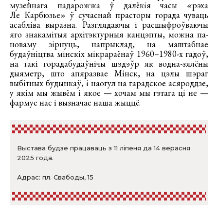
музейнага падарожжа ў далёкія часы «рэха
Ле Карбюзье» ў сучаснай прасторы горада чуваць
асабліва выразна. Разглядаючы і расшыфроўваючы
яго знакамітыя архітэктурныя канцэпты, можна па-
новаму зірнуць, напрыклад, на маштабнае
будаўніцтва мінскіх мікрараёнаў 1960–1980-х гадоў,
на такі горадабудаўнічы шэдэўр як водна-зялёны
дыяметр, што апяразвае Мінск, на цэлы шэраг
выбітных будынкаў, і наогул на гарадское асяроддзе,
у якім мы жывём і якое — хочам мы гэтага ці не —
фармуе нас і вызначае наша жыццё.
Выстава будзе працаваць з 11 ліпеня да 14 верасня
2025 года.
Адрас: пл. Свабоды, 15