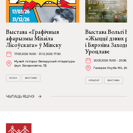
Выстава «Графічныя
Выстава Вольгі На
афарызмы Міхаіла
«Жыццё дзвюх рэк
Лісоўскага» ў Мінску
і Бярэзіна Заходня
Уроцлаве
17.03.2026 16:00 - 31.12.2026 17:00
26.03.2026 16:00 - 25.08.202
Музей гісторыі беларускай літаратуры
(вул. Багдановіча, 13)
Галерэя Клуба MiL (Kościu
МІНСК
ВЫСТАВЫ
УРОЦЛАЎ
ВЫСТАВЫ
ЧЫТАЦЬ ЯШЧЭ