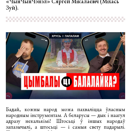
«ЧынЧынЧэнэл» Сяргей Мікалаевіч (Міхась
Зуй).
Бадай, кожны народ можа пахваліцца ўласным
народным інструментам. А беларусы — дык і наагул
адразу некалькімі! Штосьці ў іншых народаў
запазычылі, а штосьці — і самыя свету падарылі.