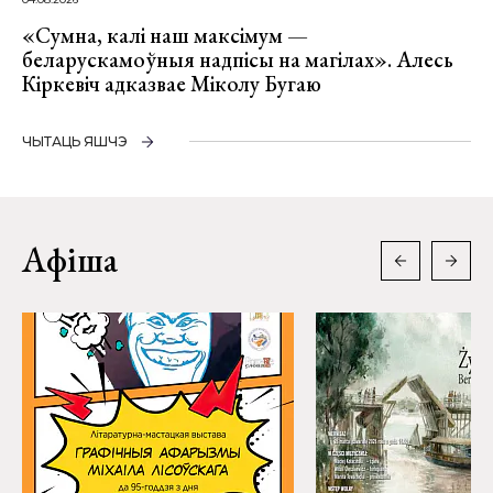
«Сумна, калі наш максімум —
беларускамоўныя надпісы на магілах». Алесь
Кіркевіч адказвае Міколу Бугаю
ЧЫТАЦЬ ЯШЧЭ
Афіша