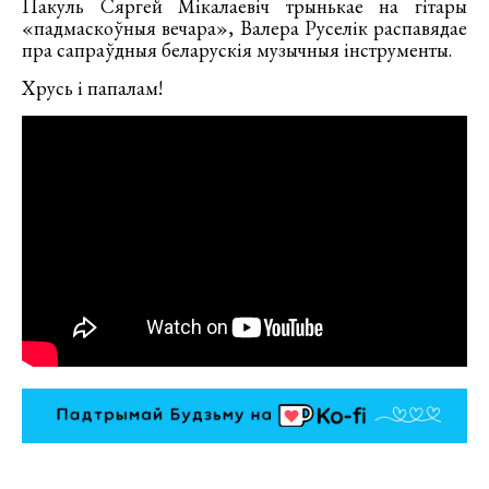
Пакуль Сяргей Мікалаевіч трынькае на гітары
«падмаскоўныя вечара», Валера Руселік распавядае
пра сапраўдныя беларускія музычныя інструменты.
Хрусь і папалам!