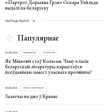
«Партрэт Дорыяна Грэя» Оскара Уайльда
выдалі па-беларуску
ЧЫТАЦЬ ЯШЧЭ
Папулярнае
04.08.2026
ГРАМАДСТВА
ЛІТАРАТУРА
Як Міцкевіч стаў Коласам. Чаму класік
беларускай літаратуры карыстаўся
псеўданімам замест уласнага прозвішча?
05.08.2026
«МАМА, НЕ ЖУРЫСЯ!»
Залегчы на дно ў Крыме
04.08.2026