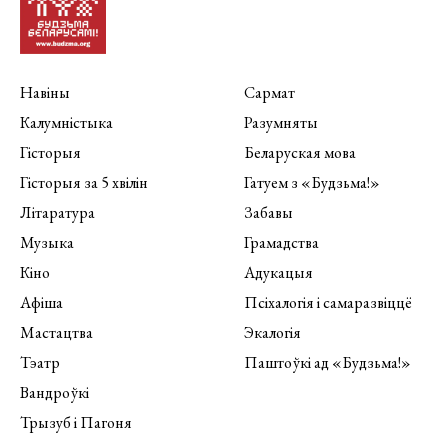
Навіны
Сармат
Калумністыка
Разумняты
Гісторыя
Беларуская мова
Гісторыя за 5 хвілін
Гатуем з «Будзьма!»
Літаратура
Забавы
Музыка
Грамадства
Кіно
Адукацыя
Афіша
Псіхалогія і самаразвіццё
Мастацтва
Экалогія
Тэатр
Паштоўкі ад «Будзьма!»
Вандроўкі
Трызуб і Пагоня