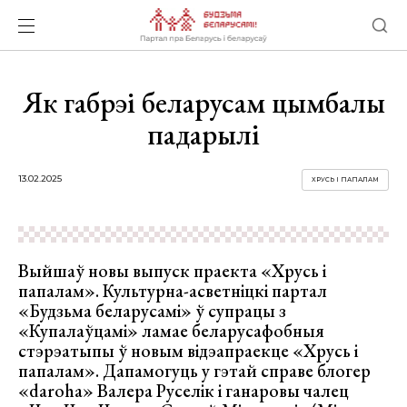
Як габрэі беларусам цымбалы
падарылі
13.02.2025
ХРУСЬ І ПАПАЛАМ
Выйшаў новы выпуск праекта «Хрусь і
папалам». Культурна-асветніцкі партал
«Будзьма беларусамі» ў супрацы з
«Купалаўцамі» ламае беларусафобныя
стэрэатыпы ў новым відэапраекце «Хрусь і
папалам». Дапамогуць у гэтай справе блогер
«daroha» Валера Руселік і ганаровы чалец