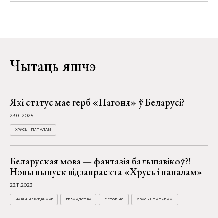
Чытаць яшчэ
Які статус мае герб «Пагоня» ў Беларусі?
23.01.2025
ХРУСЬ І ПАПАЛАМ
Беларуская мова — фантазія бальшавікоў?!
Новы выпуск відэапраекта «Хрусь і папалам»
23.11.2023
НАВІНЫ "БУДЗЬМА!"
ГРАМАДСТВА
ГІСТОРЫЯ
ХРУСЬ І ПАПАЛАМ