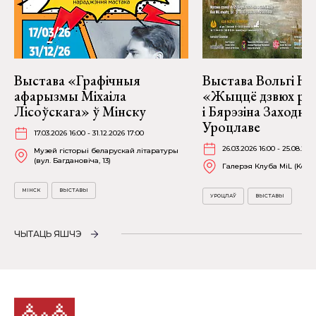
Выстава «Графічныя
Выстава Вольгі На
афарызмы Міхаіла
«Жыццё дзвюх рэк
Лісоўскага» ў Мінску
і Бярэзіна Заходня
Уроцлаве
17.03.2026 16:00 - 31.12.2026 17:00
26.03.2026 16:00 - 25.08.202
Музей гісторыі беларускай літаратуры
(вул. Багдановіча, 13)
Галерэя Клуба MiL (Kościu
МІНСК
ВЫСТАВЫ
УРОЦЛАЎ
ВЫСТАВЫ
ЧЫТАЦЬ ЯШЧЭ