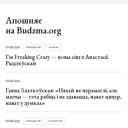
Апошняе
на Budzma.org
07.08.2026
ГРАМАДСТВА
МУЗЫКА
I’m Freaking Crazy — новы сінгл Анастасіі
Рыдлеўскай
07.08.2026
Ганна Златкоўская: «Няхай не перамаглі, але
магчы — гэта рабіць і не здавацца, нават цяпер,
нават у думках»
07.08.2026
ГРАМАДСТВА
ЛІТАРАТУРА