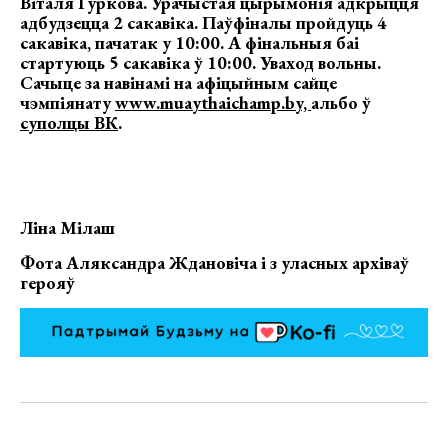
Віталя Гуркова. Урачыстая цырымонія адкрыцця
адбудзецца 2 сакавіка. Паўфіналы пройдуць 4
сакавіка, пачатак у 10:00. А фінальныя баі
стартуюць 5 сакавіка ў 10:00. Уваход вольны.
Сачыце за навінамі на афіцыйным сайце
чэмпіянату
www.muaythaichamp.by,
альбо ў
суполцы ВК
.
Ліна Мілаш
Фота Аляксандра Ждановіча і з уласных архіваў
герояў