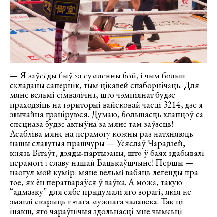
— Я заўсёды быў за сумленны бой, і чым больш
складаны сапернік, тым цікавей спаборнічаць. Для
мяне вельмі сімвалічна, што чэмпіянат будзе
праходзіць на тэрыторыі вайсковай часці 3214, дзе я
звычайна трэніруюся. Думаю, большасць хлапцоў са
спецназа будзе актыўна за мяне там заўзець!
Асабліва мяне на перамогу кожны раз натхняюць
нашы славутыя прашчуры — Усяслаў Чарадзей,
князь Вітаўт, дзяды-партызаны, што ў баях здабывалі
перамогі і славу нашай Бацькаўшчыне! Першы —
наогул мой кумір: мяне вельмі вабяць легенды пра
тое, як ён ператвараўся ў ваўка. А можа, такую
“адмазку” для сябе прыдумалі яго ворагі, якія не
змаглі скарыць гэтага мужнага чалавека. Так ці
інакш, яго чараўнічыя здольнасці мне чымсьці