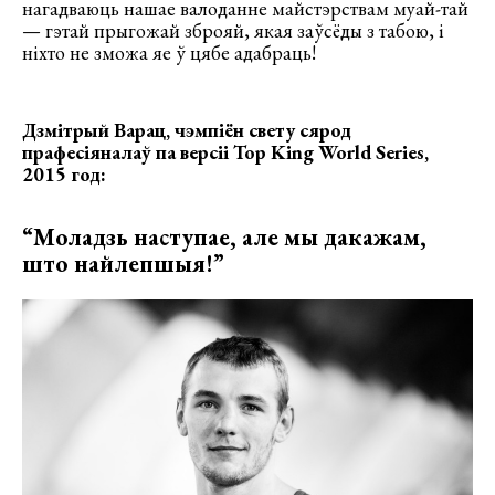
нагадваюць нашае валоданне майстэрствам муай-тай
— гэтай прыгожай зброяй, якая заўсёды з табою, і
ніхто не зможа яе ў цябе адабраць!
Дзмітрый Варац, чэмпіён свету сярод
прафесіяналаў па версіі
Top
King
World
Series
,
2015 год:
“Моладзь наступае, але мы дакажам,
што найлепшыя!”