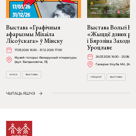
Выстава «Графічныя
Выстава Вольгі На
афарызмы Міхаіла
«Жыццё дзвюх рэк
Лісоўскага» ў Мінску
і Бярэзіна Заходня
Уроцлаве
17.03.2026 16:00 - 31.12.2026 17:00
26.03.2026 16:00 - 25.08.202
Музей гісторыі беларускай літаратуры
(вул. Багдановіча, 13)
Галерэя Клуба MiL (Kościu
МІНСК
ВЫСТАВЫ
УРОЦЛАЎ
ВЫСТАВЫ
ЧЫТАЦЬ ЯШЧЭ