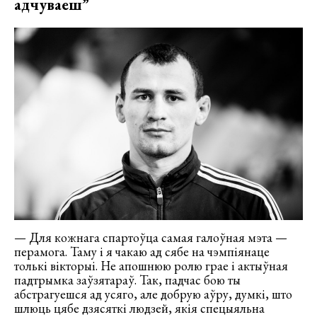
адчуваеш”
— Для кожнага спартоўца самая галоўная мэта —
перамога. Таму і я чакаю ад сябе на чэмпіянаце
толькі вікторыі. Не апошнюю ролю грае і актыўная
падтрымка заўзятараў. Так, падчас бою ты
абстрагуешся ад усяго, але добрую аўру, думкі, што
шлюць цябе дзясяткі людзей, якія спецыяльна