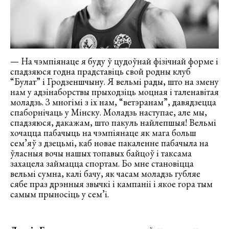
— На чэмпіянаце я буду ў цудоўнай фізічнай форме і
спадзяюся годна прадставіць свой родны клуб
“Булат” і Гродзеншчыну. Я вельмі рады, што на змену
нам у адзінаборствы прыходзіць моцная і таленавітая
моладзь. З многімі з іх нам, “ветэранам”, давядзецца
спаборнічаць у Мінску. Моладзь наступае, але мы,
спадзяюся, дакажам, што пакуль найлепшыя! Вельмі
хочацца пабачыць на чэмпіянаце як мага больш
сем’яў з дзецьмі, каб новае пакаленне пабачыла на
ўласныя вочы нашых топавых байцоў і таксама
захацела займацца спортам. Бо мне становіцца
вельмі сумна, калі бачу, як часам моладзь губляе
сябе праз дрэнныя звычкі і кампаніі і якое гора тым
самым прыносіць у сем’і.