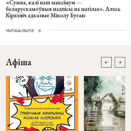
«Сумна, калі наш максімум —
беларускамоўныя надпісы на магілах». Алесь
Кіркевіч адказвае Міколу Бугаю
ЧЫТАЦЬ ЯШЧЭ
Афіша