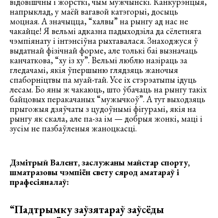
відовішчны і жорсткі, чым мужчынскі. Канкурэнцыя,
напрыклад, у маёй вагавой катэгорыі, досыць
моцная. А значыцца, “халвы” на рынгу ад нас не
чакайце! Я вельмі адказна падыходзіла да сёлетняга
чэмпіянату і інтэнсіўна рыхтавалася. Знаходжуся ў
выдатнай фізічнай форме, але толькі баі вызначаць
канчаткова, “ху із ху”. Вельмі люблю назіраць за
гледачамі, якія ўпершыню глядзяць жаночыя
спаборніцтвы па муай-тай. Усе іх стэрэатыпы ідуць
лесам. Бо яны ж чакаюць, што ўбачаць на рынгу такіх
байцовых перакачаных “мужычкоў”. А тут выходзяць
прыгожыя дзяўчаты з цудоўнымі фігурамі, якія на
рынгу як скала, але па-за ім — добрыя жонкі, маці і
зусім не пазбаўленыя жаноцкасці.
Дзмітрый Валент, заслужаны майстар спорту,
шматразовы чэмпіён свету сярод аматараў і
прафесіяналаў:
“Падтрымку заўзятараў заўсёды