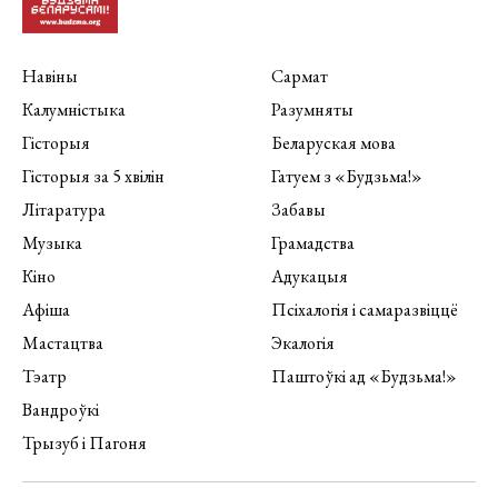
Навіны
Сармат
Калумністыка
Разумняты
Гісторыя
Беларуская мова
Гісторыя за 5 хвілін
Гатуем з «Будзьма!»
Літаратура
Забавы
Музыка
Грамадства
Кіно
Адукацыя
Афіша
Псіхалогія і самаразвіццё
Мастацтва
Экалогія
Тэатр
Паштоўкі ад «Будзьма!»
Вандроўкі
Трызуб і Пагоня