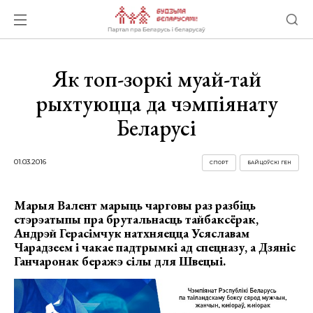
Як топ-зоркі муай-тай
рыхтуюцца да чэмпіянату
Беларусі
01.03.2016
СПОРТ
БАЙЦОЎСКІ ГЕН
Марыя Валент марыць чарговы раз разбіць
стэрэатыпы пра брутальнасць тайбаксёрак,
Андрэй Герасімчук натхняецца Усяславам
Чарадзеем і чакае падтрымкі ад спецназу, а Дзяніс
Ганчаронак беражэ сілы для Швецыі.