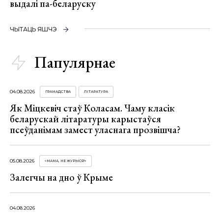
выдалі па-беларуску
ЧЫТАЦЬ ЯШЧЭ
Папулярнае
04.08.2026
ГРАМАДСТВА
ЛІТАРАТУРА
Як Міцкевіч стаў Коласам. Чаму класік
беларускай літаратуры карыстаўся
псеўданімам замест уласнага прозвішча?
05.08.2026
«МАМА, НЕ ЖУРЫСЯ!»
Залегчы на дно ў Крыме
04.08.2026