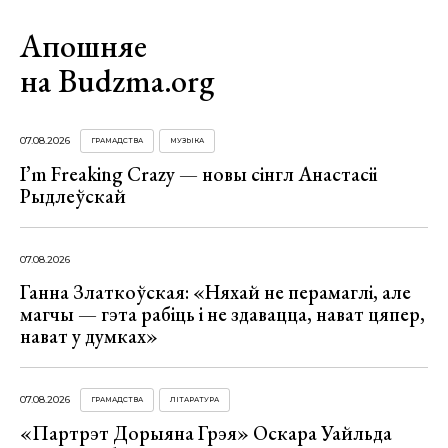
Апошняе
на Budzma.org
07.08.2026
ГРАМАДСТВА
МУЗЫКА
I’m Freaking Crazy — новы сінгл Анастасіі
Рыдлеўскай
07.08.2026
Ганна Златкоўская: «Няхай не перамаглі, але
магчы — гэта рабіць і не здавацца, нават цяпер,
нават у думках»
07.08.2026
ГРАМАДСТВА
ЛІТАРАТУРА
«Партрэт Дорыяна Грэя» Оскара Уайльда