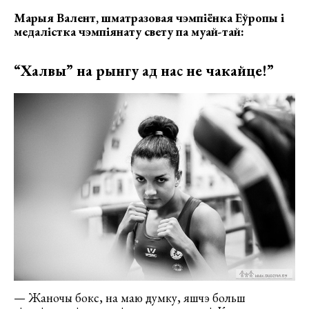
Марыя Валент, шматразовая чэмпіёнка Еўропы і
медалістка чэмпіянату свету па муай-тай:
“Халвы” на рынгу ад нас не чакайце!”
— Жаночы бокс, на маю думку, яшчэ больш