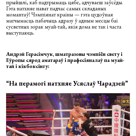
прыйшлі, каб падтрымаць цябе, адчуваеш заўсёды.
Гэта натхняе нават падчас самых складаных
момантаў! Чэмпіянат краіны — гэта цудоўная
магчымасць пабачыць адразу ў адным месцы баі
сусветных зорак муай-тай, якія дома не так і часта
выступаюць.
Андрэй Герасімчук, шматразовы чэмпіён свету і
Еўропы сярод аматараў і прафесіяналаў па муай-
тай і кікбоксінгу:
“На перамогі натхняе Усяслаў Чарадзей”