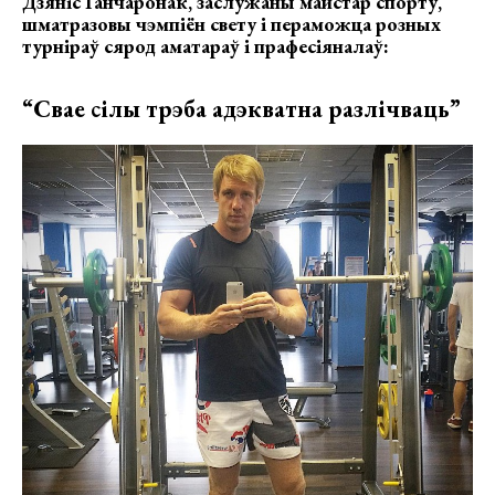
Дзяніс Ганчаронак, заслужаны майстар спорту,
шматразовы чэмпіён свету і пераможца розных
турніраў сярод аматараў і прафесіяналаў:
“Свае сілы трэба адэкватна разлічваць”