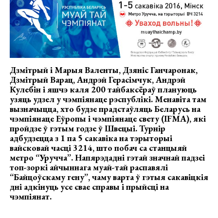
Дзмітрый і Марыя Валенты, Дзяніс Ганчаронак,
Дзмітрый Варац, Андрэй Герасімчук, Андрэй
Кулебін і яшчэ каля 200 тайбаксёраў плануюць
узяць удзел у чэмпіянаце рэспублікі. Менавіта там
вызначыцца, хто будзе прадстаўляць Беларусь на
чэмпіянаце Еўропы і чэмпіянаце свету (
IFMA
), які
пройдзе ў гэтым годзе ў Швецыі. Турнір
адбудзецца з 1 па 5 сакавіка на тэрыторыі
вайсковай часці 3214, што побач са станцыяй
метро “Уручча”. Напярэдадні гэтай значнай падзеі
топ-зоркі айчыннага муай-тай распавялі
“Байцоўскаму гену”, чаму варта ў гэтыя сакавіцкія
дні адкінуць усе свае справы і прыйсці на
чэмпіянат.