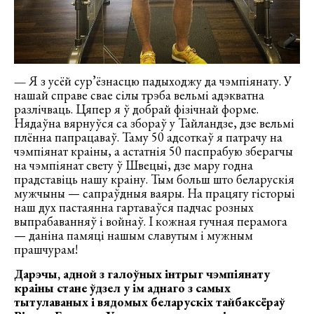
—
Я з усёй сур’ёзнасцю падыходжу да чэмпіянату. У
нашай справе свае сілы трэба вельмі адэкватна
разлічваць. Цяпер я ў добрай фізічнай форме.
Нядаўна вярнуўся са збораў у Тайландзе, дзе вельмі
плённа папрацаваў. Таму 50 адсоткаў я патрачу на
чэмпіянат краіны, а астатнія 50 паспрабую зберагчы
на чэмпіянат свету ў Швецыі, дзе мару годна
прадставіць нашу краіну. Тым больш што беларускія
мужчыны — сапраўдныя ваяры. На працягу гісторыі
наш дух пастаянна гартаваўся падчас розных
выпрабаванняў і войнаў. І кожная гучная перамога
— даніна памяці нашым славутым і мужным
прашчурам!
Дарэчы, адной з галоўных інтрыг чэмпіянату
краіны стане ўдзел у ім аднаго з самых
тытулаваных і вядомых беларускіх тайбаксёраў