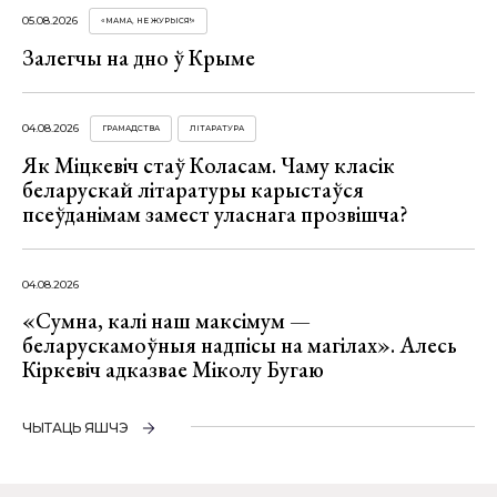
05.08.2026
«МАМА, НЕ ЖУРЫСЯ!»
Залегчы на дно ў Крыме
04.08.2026
ГРАМАДСТВА
ЛІТАРАТУРА
Як Міцкевіч стаў Коласам. Чаму класік
беларускай літаратуры карыстаўся
псеўданімам замест уласнага прозвішча?
04.08.2026
«Сумна, калі наш максімум —
беларускамоўныя надпісы на магілах». Алесь
Кіркевіч адказвае Міколу Бугаю
ЧЫТАЦЬ ЯШЧЭ