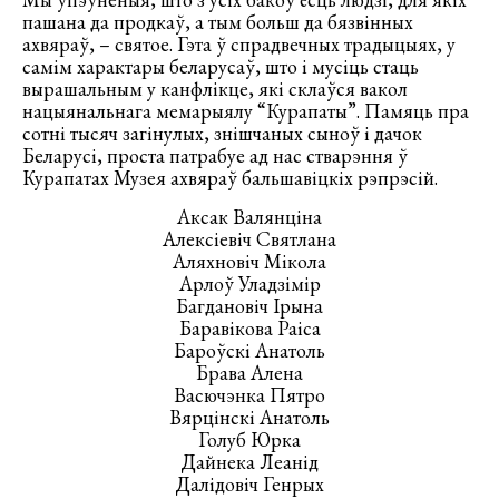
пашана да продкаў, а тым больш да бязвінных
ахвяраў, – святое. Гэта ў спрадвечных традыцыях, у
самім характары беларусаў, што і мусіць стаць
вырашальным у канфлікце, які склаўся вакол
нацыянальнага мемарыялу “Курапаты”. Памяць пра
сотні тысяч загінулых, знішчаных сыноў і дачок
Беларусі, проста патрабуе ад нас стварэння ў
Курапатах Музея ахвяраў бальшавіцкіх рэпрэсій.
Аксак Валянціна
Алексіевіч Святлана
Аляхновіч Мікола
Арлоў Уладзімір
Багдановіч Ірына
Баравікова Раіса
Бароўскі Анатоль
Брава Алена
Васючэнка Пятро
Вярцінскі Анатоль
Голуб Юрка
Дайнека Леанід
Далідовіч Генрых