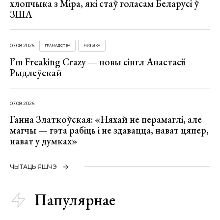
хлопчыка з Міра, які стаў голасам Беларусі ў
ЗША
07.08.2026
ГРАМАДСТВА
МУЗЫКА
I’m Freaking Crazy — новы сінгл Анастасіі
Рыдлеўскай
07.08.2026
Ганна Златкоўская: «Няхай не перамаглі, але
магчы — гэта рабіць і не здавацца, нават цяпер,
нават у думках»
ЧЫТАЦЬ ЯШЧЭ
Папулярнае