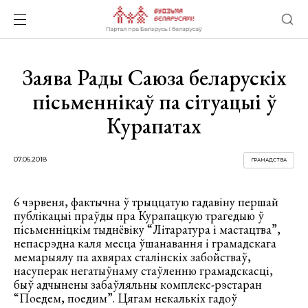
Заява Рады Саюза беларускіх
пісьменнікаў па сітуацыі ў
Курапатах
07.06.2018
ГРАМАДСТВА
6 чэрвеня, фактычна ў трыццатую гадавіну першай
публікацыі праўды пра Курапацкую трагедыю ў
пісьменніцкім тыднёвіку “Літаратура і мастацтва”,
непасрэдна каля месца ўшанавання і грамадскага
мемарыялу па ахвярах сталінскіх забойстваў,
насуперак негатыўнаму стаўленню грамадскасці,
быў адчынены забаўляльны комплекс-рэстаран
“Поедем, поедим”. Цягам некалькіх гадоў