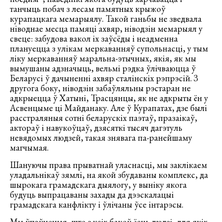
танчыць побач з лесам памятных крыжоў
курапацкага мемарыялу. Такой ганьбы не зведвала
ніводнае месца памяці ахвяр, ніводзін мемарыял у
свеце: забудова вакол іх заўсёды і неадменна
плануецца з улікам меркаванняў супольнасці, у тым
ліку меркаванняў маральна-этычных, якія, як мы
вымушаны адзначыць, вельмі рэдка ўлічваюцца ў
Беларусі ў дачыненні ахвяр сталінскіх рэпрэсій. З
другога боку, ніводзін забаўляльны рэстаран не
адкрыецца ў Хатыні, Трасцянцы, як не адкрыты ён у
Асвенцыме ці Майданаку. Але ў Курапатах, дзе былі
расстраляныя сотні беларускіх паэтаў, празаікаў,
актораў і навукоўцаў, дзясяткі тысяч дагэтуль
невядомых людзей, такая знявага па-ранейшаму
магчымая.
Шануючы права прыватнай уласнасці, мы заклікаем
уладальнікаў зямлі, на якой збудаваны комплекс, да
шырокага грамадскага дыялогу, у выніку якога
будуць выпрацаваны захады да дээскалацыі
грамадскага канфлікту і ўлічаны ўсе інтарэсы.
Мы ўпэўненыя, што з усіх бакоў ёсць людзі, для якіх