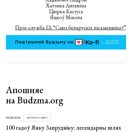
Хатэнка Антаніна
Цвірка Кастусь
Яцкоў Мікола
Прэс-служба ГА “Саюз беларускіх пісьменнікаў”
Апошняе
на Budzma.org
09.08.2026
БЕЛАРУСЫ СВЕТУ
100 гадоў Янку Запрудніку: легендарны шлях