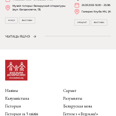
26.03.2026 16:00 - 25.08.202
Музей гісторыі беларускай літаратуры
(вул. Багдановіча, 13)
Галерэя Клуба MiL (Kościu
МІНСК
ВЫСТАВЫ
УРОЦЛАЎ
ВЫСТАВЫ
ЧЫТАЦЬ ЯШЧЭ
Навіны
Сармат
Калумністыка
Разумняты
Гісторыя
Беларуская мова
Гісторыя за 5 хвілін
Гатуем з «Будзьма!»