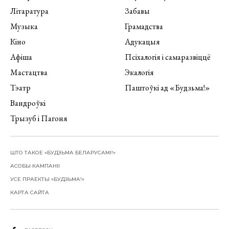
Літаратура
Забавы
Музыка
Грамадства
Кіно
Адукацыя
Афіша
Псіхалогія і самаразвіццё
Мастацтва
Экалогія
Тэатр
Паштоўкі ад «Будзьма!»
Вандроўкі
Трызуб і Пагоня
ШТО ТАКОЕ «БУДЗЬМА БЕЛАРУСАМІ!»
АСОБЫ КАМПАНІІ
УСЕ ПРАЕКТЫ «БУДЗЬМА!»
КАРТА САЙТА