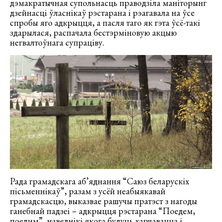
дэмакратычная супольнасць праводзіла маніторынг
дзейнасці ўласнікаў рэстарана і рэагавала на ўсе
спробы яго адкрыцця, а пасля таго як гэта ўсё-такі
здарылася, распачала бестэрміновую акцыю
негвалтоўнага супраціву.
Рада грамадскага аб’яднання “Саюз беларускіх
пісьменнікаў”, разам з усёй неабыякавай
грамадскасцю, выказвае рашучы пратэст з нагоды
ганебнай падзеі – адкрыцця рэстарана “Поедем,
поедим”, наведнікі якога будуць харчавацца і