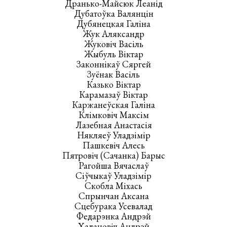
Дранько-Майсюк Леанід
Дубатоўка Валянцін
Дубянецкая Галіна
Жук Аляксандр
Жуковіч Васіль
Жыбуль Віктар
Законнікаў Сяргей
Зуёнак Васіль
Казько Віктар
Карамазаў Віктар
Каржанеўская Галіна
Клімковіч Максім
Лазебная Анастасія
Някляеў Уладзімір
Пашкевіч Алесь
Пятровіч (Сачанка) Барыс
Рагойша Вячаслаў
Сіўчыкаў Уладзімір
Скобла Міхась
Спрынчан Аксана
Сцебурака Усевалад
Федарэнка Андрэй
Хадановіч Андрэй