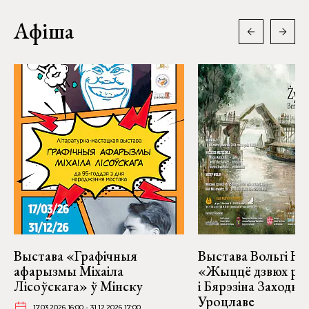
Афіша
Выстава «Графічныя
Выстава Вольгі На
афарызмы Міхаіла
«Жыццё дзвюх рэк
Лісоўскага» ў Мінску
і Бярэзіна Заходня
Уроцлаве
17.03.2026 16:00 - 31.12.2026 17:00