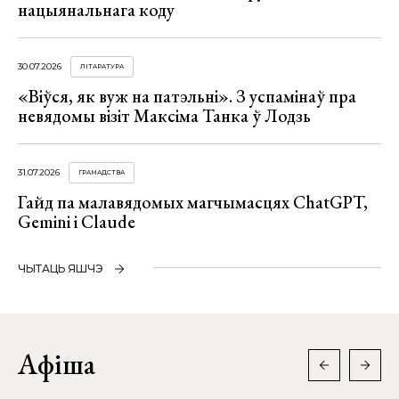
нацыянальнага коду
30.07.2026
ЛІТАРАТУРА
«Віўся, як вуж на патэльні». З успамінаў пра
невядомы візіт Максіма Танка ў Лодзь
31.07.2026
ГРАМАДСТВА
Гайд па малавядомых магчымасцях ChatGPT,
Gemini і Claude
ЧЫТАЦЬ ЯШЧЭ
Афіша