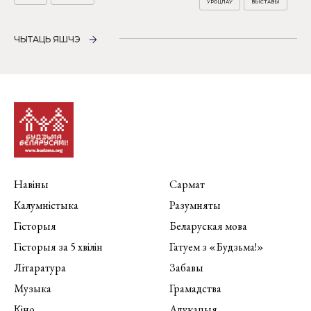
УРОЦЛАЎ
ВЫСТАВЫ
ЧЫТАЦЬ ЯШЧЭ
Навіны
Сармат
Калумністыка
Разумняты
Гісторыя
Беларуская мова
Гісторыя за 5 хвілін
Гатуем з «Будзьма!»
Літаратура
Забавы
Музыка
Грамадства
Кіно
Адукацыя