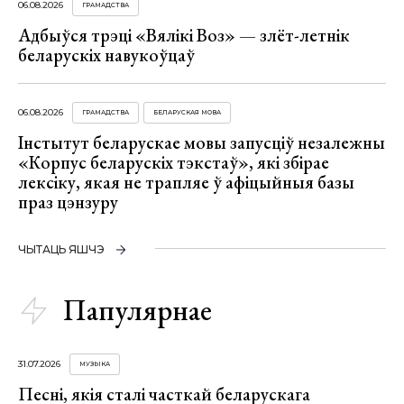
06.08.2026
ГРАМАДСТВА
Адбыўся трэці «Вялікі Воз» — злёт-летнік
беларускіх навукоўцаў
06.08.2026
ГРАМАДСТВА
БЕЛАРУСКАЯ МОВА
Інстытут беларускае мовы запусціў незалежны
«Корпус беларускіх тэкстаў», які збірае
лексіку, якая не трапляе ў афіцыйныя базы
праз цэнзуру
ЧЫТАЦЬ ЯШЧЭ
Папулярнае
31.07.2026
МУЗЫКА
Песні, якія сталі часткай беларускага