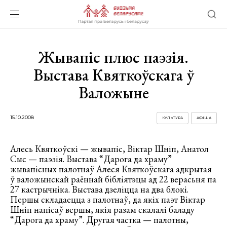
Жывапіс плюс паэзія.
Выстава Квяткоўскага ў
Валожыне
15.10.2008
КУЛЬТУРА
АФІША
Алесь Квяткоўскі — жывапіс, Віктар Шніп, Анатол
Сыс — паэзія. Выстава “Дарога да храму”
жывапісных палотнаў Алеся Квяткоўскага адкрытая
ў валожынскай раённай бібліятэцы ад 22 верасьня па
27 кастрычніка.
Выстава дзеліцца на два блокі.
Першы складаецца з палотнаў, да якіх паэт Віктар
Шніп напісаў вершы, якія разам скалалі баладу
“Дарога да храму”. Другая частка — палотны,