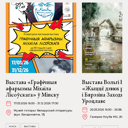
Выстава «Графічныя
Выстава Вольгі На
афарызмы Міхаіла
«Жыццё дзвюх рэк
Лісоўскага» ў Мінску
і Бярэзіна Заходня
Уроцлаве
17.03.2026 16:00 - 31.12.2026 17:00
26.03.2026 16:00 - 25.08.202
Музей гісторыі беларускай літаратуры
(вул. Багдановіча, 13)
Галерэя Клуба MiL (Kościu
МІНСК
ВЫСТАВЫ