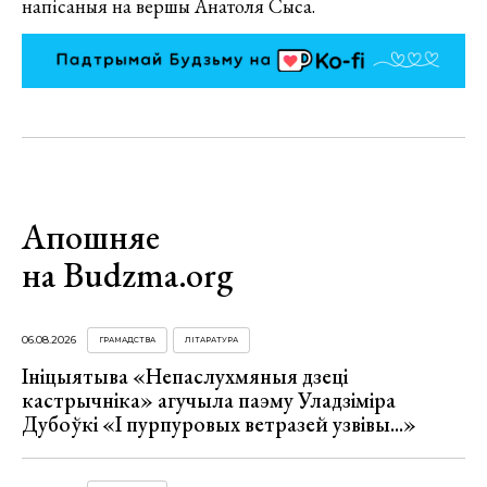
напісаныя на вершы Анатоля Сыса.
Апошняе
на Budzma.org
06.08.2026
ГРАМАДСТВА
ЛІТАРАТУРА
Ініцыятыва «Непаслухмяныя дзеці
кастрычніка» агучыла паэму Уладзіміра
Дубоўкі «І пурпуровых ветразей узвівы...»