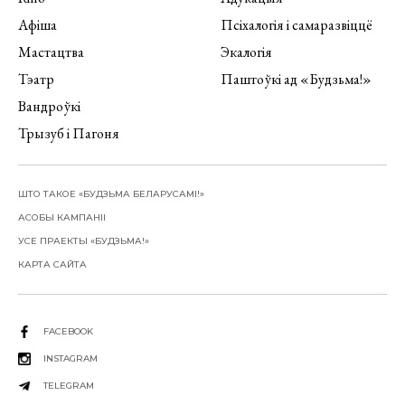
Афіша
Псіхалогія і самаразвіццё
Мастацтва
Экалогія
Тэатр
Паштоўкі ад «Будзьма!»
Вандроўкі
Трызуб і Пагоня
ШТО ТАКОЕ «БУДЗЬМА БЕЛАРУСАМІ!»
АСОБЫ КАМПАНІІ
УСЕ ПРАЕКТЫ «БУДЗЬМА!»
КАРТА САЙТА
FACEBOOK
INSTAGRAM
TELEGRAM