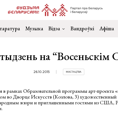
таратура
Музыка
Відэа
Вандроўкі
Афіша
тыдзень на “Восеньскім 
26.10.2015
МАСТАЦТВА
ря в рамках Образовательной программы арт-проекта
ом во Дворце Искусств (Козлова, 3) художественны
народным жюри и приглашенными гостями из США, Р
и.