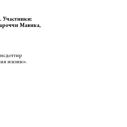
. Участники:
Иароччи Мавика,
ёнсдоттир
фия жизни».