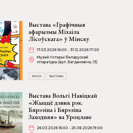
Выстава «Графічныя
афарызмы Міхаіла
Лісоўскага» ў Мінску
17.03.2026 16:00 - 31.12.2026 17:00
Музей гісторыі беларускай
літаратуры (вул. Багдановіча, 13)
МІНСК
ВЫСТАВЫ
Выстава Вольгі Навіцкай
«Жыццё дзвюх рэк.
Бярэзіна і Бярэзіна
Заходняя» ва Уроцлаве
26.03.2026 16:00 - 25.08.2026 19:00