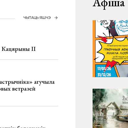
Афіша
ЧЫТАЦЬ ЯШЧЭ
а Кацярыны ІІ
астрычніка» агучыла
овых ветразей