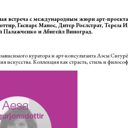
ная встреча с международным жюри арт-проекта
ттир, Гаспаре Манос, Дитер Роелстрат, Тереза 
й Палажченко и Абигейл Виноград.
езависимого куратора и арт-консультанта Аэсы Сигур
ия искусства. Коллекция как страсть, стиль и филосо