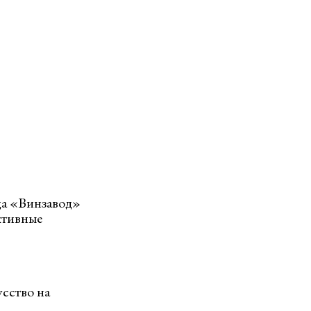
нда «Винзавод»
ктивные
сство на