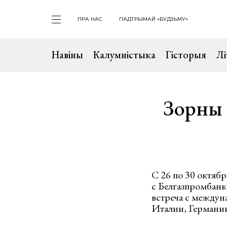
ПРА НАС
ПАДТРЫМАЙ «БУДЗЬМУ»
Навіны
Калумністыка
Гісторыя
Лі
Зорны 
С 26 по 30 октяб
с Белгазпромбанк
встреча с между
Италии, Германи