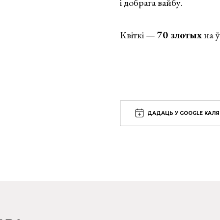
і добрага вайбу.
Квіткі —
70 злотых
на ў
ДАДАЦЬ У GOOGLE КАЛ