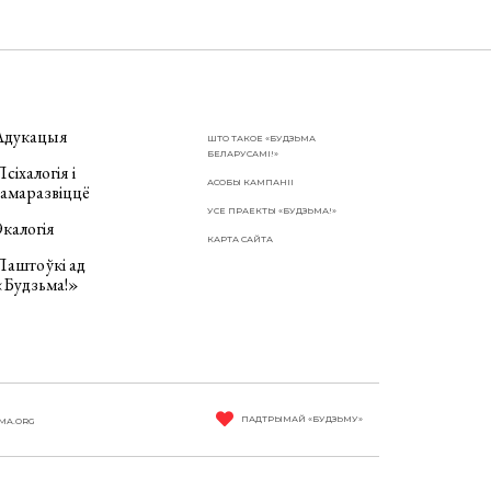
Адукацыя
ШТО ТАКОЕ «БУДЗЬМА
БЕЛАРУСАМІ!»
сіхалогія і
АСОБЫ КАМПАНІІ
самаразвіццё
УСЕ ПРАЕКТЫ «БУДЗЬМА!»
калогія
КАРТА САЙТА
Паштоўкі ад
«Будзьма!»
ПАДТРЫМАЙ «БУДЗЬМУ»
MA.ORG