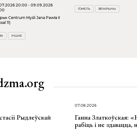
07.2026 20:00 - 09.09.2026
ГОМЕЛЬ
ВЕЧАРЫНЫ
00
рык Centrum Myśli Jana Pawła II
sal 11)
ВА
ІНШАЕ
dzma.org
07.08.2026
стасіі Рыдлеўскай
Ганна Златкоўская: «
рабіць і не здавацца,