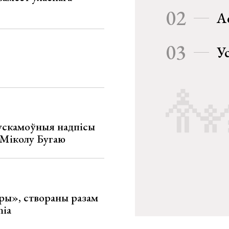
02
А
03
У
ускамоўныя надпісы
е Міколу Бугаю
ары», створаны разам
nia