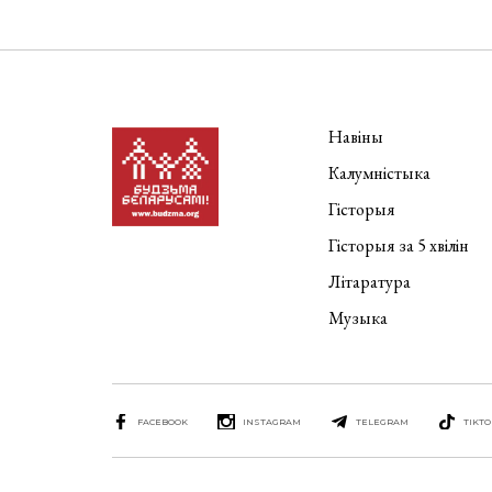
Навіны
Калумністыка
Гісторыя
Гісторыя за 5 хвілін
Літаратура
Музыка
FACEBOOK
INSTAGRAM
TELEGRAM
TIKTO