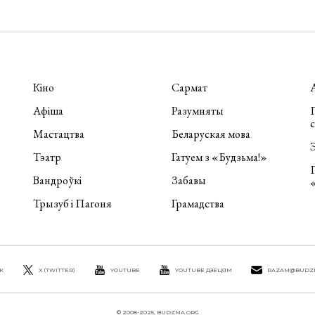
Кіно
Сармат
Афіша
Разумняты
П
Мастацтва
Беларуская мова
Э
Тэатр
Гатуем з «Будзьма!»
Вандроўкі
Забавы
Трызуб і Пагоня
Грамадства
K
X (TWITTER)
YOUTUBE
YOUTUBE ДЗЕЦЯМ
RAZAM@BUDZ
© 2008-2025, BUDZMA.ORG