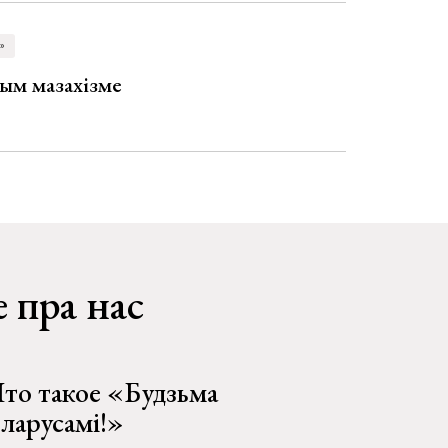
»
ым мазахізме
 пра нас
то такое «Будзьма
еларусамі!»