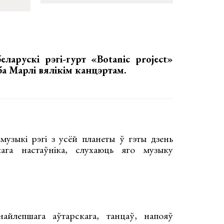
беларускі рэгі-гурт
«Botanic project»
ба Марлі вялікім канцэртам.
музыкі рэгі з усёй планеты ў гэты дзень
кага настаўніка, слухаюць яго музыку
айлепшага аўтарскага, танцаў, напояў