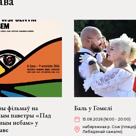
ава
зы фільмаў на
Баль у Гомелі
ным паветры «Пад
15.08.2026 (16:00 - 20:00)
ьным небам» у
набярэжная р. Сож (пляцоў
аве
Лебядзінай сажалкі)