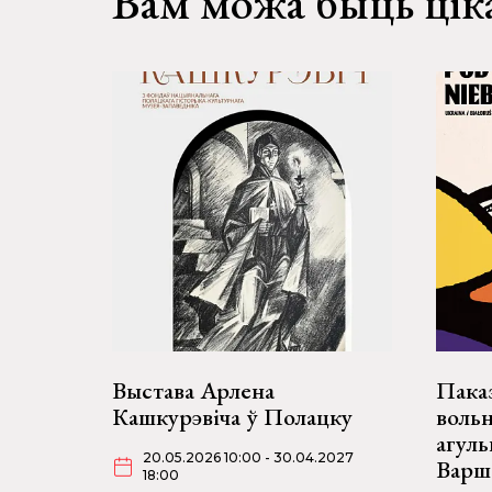
Вам можа быць цік
Выстава Арлена
Пака
Кашкурэвіча ў Полацку
воль
агул
20.05.2026 10:00 - 30.04.2027
Варш
18:00