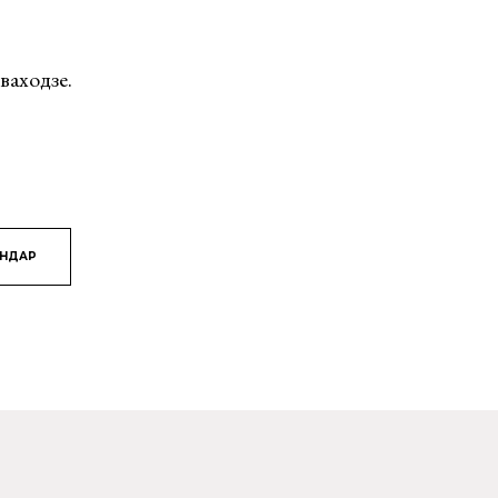
ваходзе.
ЯНДАР