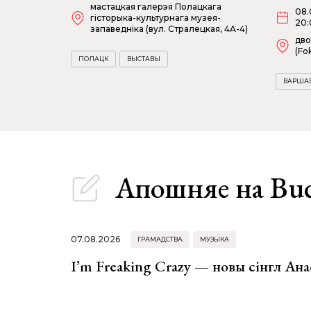
мастацкая галерэя Полацкага
08.
гісторыка-культурнага музея-
20:
запаведніка (вул. Стралецкая, 4A-4)
дво
(Fok
ПОЛАЦК
ВЫСТАВЫ
ВАРША
Апошняе
на Bu
07.08.2026
ГРАМАДСТВА
МУЗЫКА
I’m Freaking Crazy — новы сінгл Ана