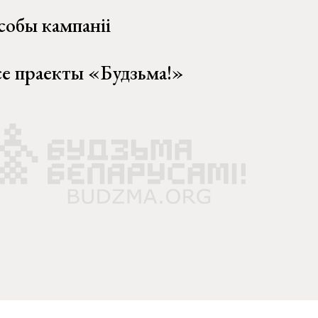
собы кампаніі
се праекты «Будзьма!»