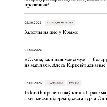
прозвішча?
05.08.2026
«МАМА, НЕ ЖУРЫСЯ!»
Залегчы на дно ў Крыме
04.08.2026
«Сумна, калі наш максімум — белар
на магілах». Алесь Кіркевіч адказва
03.08.2026
ГРАМАДСТВА
МУЗЫКА
Irdorath прэзентаваў кліп «Праз хм
з музыкамі нідэрландскага гурта Om