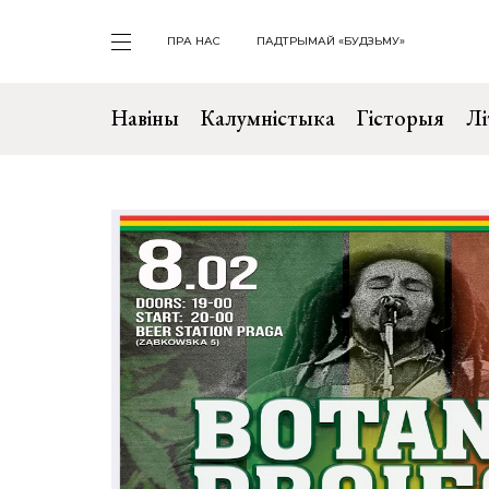
ПРА НАС
ПАДТРЫМАЙ «БУДЗЬМУ»
Навіны
Калумністыка
Гісторыя
Лі