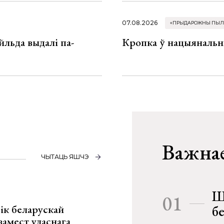
07.08.2026
«ПРЫДАРОЖНЫ ПЫЛ
льда выдалі па-
Кропка ў нацыянальн
Важнае
ЧЫТАЦЬ ЯШЧЭ
Ш
01
ік беларускай
б
замест уласнага