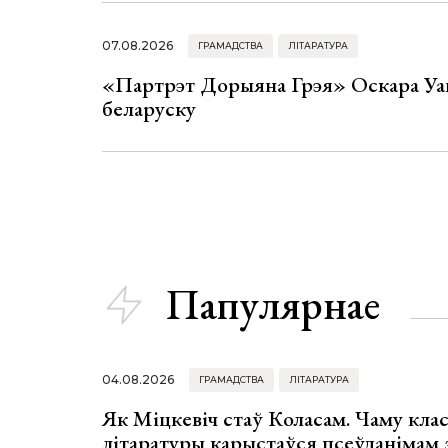
07.08.2026
ГРАМАДСТВА
ЛІТАРАТУРА
«Партрэт Дорыяна Грэя» Оскара Уай
беларуску
Папулярнае
04.08.2026
ГРАМАДСТВА
ЛІТАРАТУРА
Як Міцкевіч стаў Коласам. Чаму клас
літаратуры карыстаўся псеўданімам 