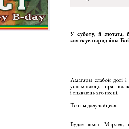
У суботу, 8 лютага, 
святкуе народзіны Бо
Аматары слабой долі і 
успамінаюць пра вялі
і спяваюць яго песні.
То і вы далучайцеся.
Будзе шмат Марлея, н