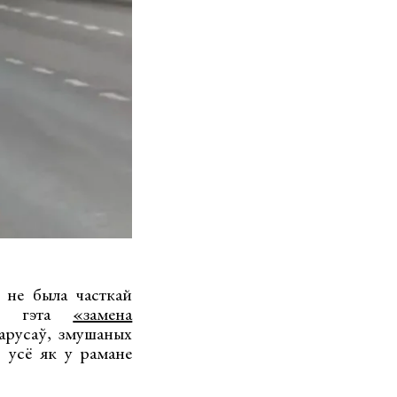
б не была часткай
 — гэта
«замена
ларусаў, змушаных
 усё як у рамане