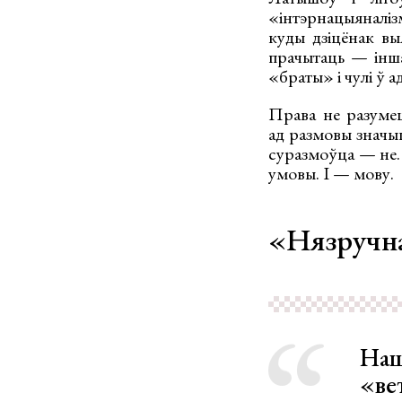
«інтэрнацыяналізм
куды дзіцёнак вы
прачытаць — інша
«браты» і чулі ў а
Права не разумец
ад размовы значыц
суразмоўца — не. 
умовы. І — мову.
«Нязручн
Наш
«ве