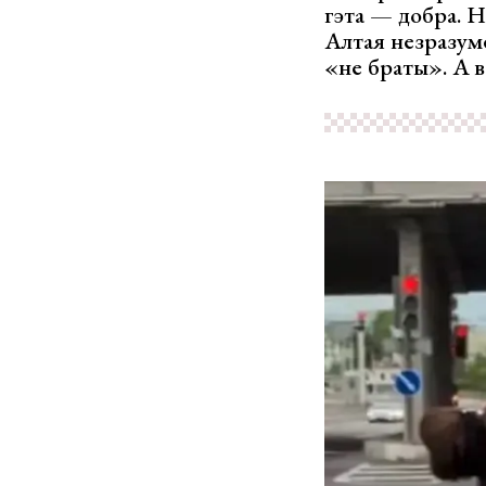
гэта — добра. 
Алтая незразум
«не браты». А в