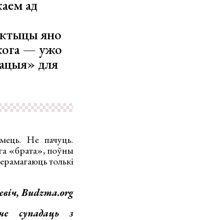
каем ад
актыцы яно
акога — ужо
нацыя» для
мець. Не пачуць.
га «брата», поўны
Перамагаюць толькі
евіч, Budzma.org
не супадаць з