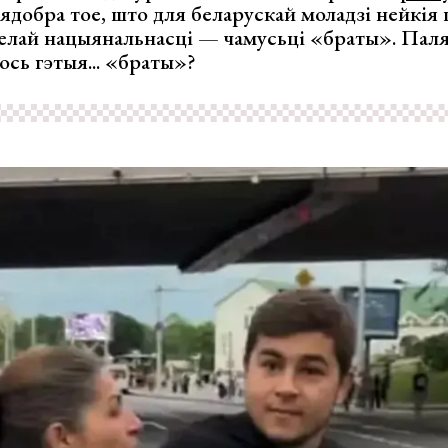
Нядобра тое, што для беларускай моладзі нейкі
елай нацыянальнасці — чамусьці «браты». Паля
ось гэтыя... «браты»?