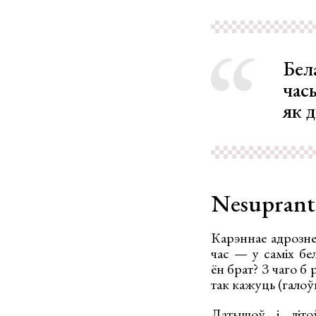
Бел
час
як 
Nesuprant
Карэннае адрознен
час — у саміх бе
ён брат? З чаго б 
так кажуць (галоўн
Латышоў і літо