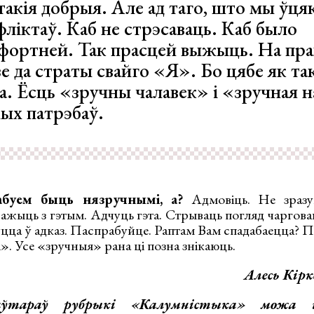
такія добрыя. Але ад таго, што мы ўця
фліктаў. Каб не стрэсаваць. Каб было
фортней. Так прасцей выжыць. На пр
зе да страты свайго «Я». Бо цябе як т
а. Ёсць «зручны чалавек» і «зручная 
ых патрэбаў.
абуем быць нязручнымі, а?
Адмовіць. Не зразу
ажыць з гэтым. Адчуць гэта. Стрываць погляд чаргова
уцца ў адказ. Паспрабуйце. Раптам Вам спадабаецца? 
. Усе «зручныя» рана ці позна знікаюць.
Алесь Кірк
аўтараў рубрыкі «Калумністыка» можа 