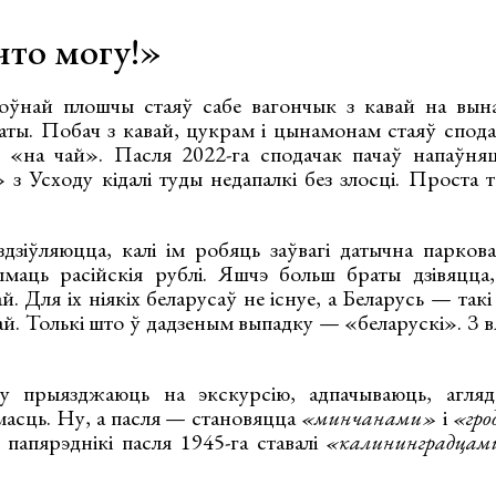
то могу!»
оўнай плошчы стаяў сабе вагончык з кавай на вына
аты. Побач з кавай, цукрам і цынамонам стаяў спода
 «на чай». Пасля 2022-га сподачак пачаў напаўняцц
 Усходу кідалі туды недапалкі без злосці. Проста 
зіўляюцца, калі ім робяць заўвагі датычна парков
маць расійскія рублі. Яшчэ больш браты дзівяцца,
й. Для іх ніякіх беларусаў не існуе, а Беларусь — такі
ай. Толькі што ў дадзеным выпадку — «беларускі». З 
у прыязджаюць на экскурсію, адпачываюць, агля
асць. Ну, а пасля — становяцца
«минчанами»
і
«
гр
 папярэднікі пасля 1945-га ставалі
«калининградцам