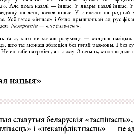
». Але дома казалі — іншае. У двары казалі іншае. У
язджаў на лета, казалі іншае. У кніжках на родна
е. Усё гэтае «іншае» і было прышчэпкай ад русіфіка
дказ:
Nesuprantu — «не разумею»
.
ь таго, каго не хочаш разумець — моцная пазіцыя.
ь, што ты можаш абысціся без гэтай размовы. І без с
Не ён табе патрэбен, а ты яму. Значыць, можаш дыкта
ая нацыя»
ыя славутыя беларускія «гасцінасць»,
тлівасць» і «неканфліктнасць» — не ад