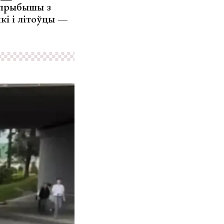
я прыбышы з
кі і літоўцы —