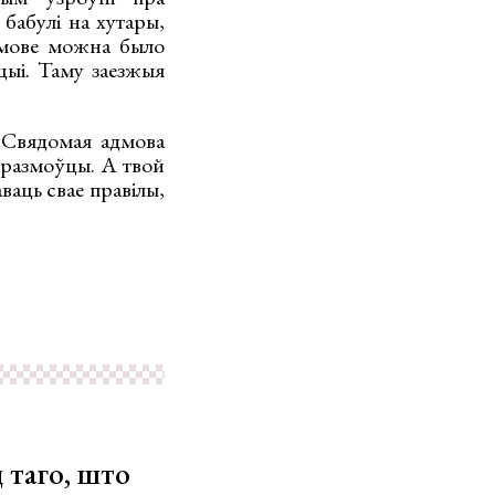
 бабулі на хутары,
й мове можна было
цыі. Таму заезжыя
 Свядомая адмова
уразмоўцы. А твой
ваць свае правілы,
 таго, што