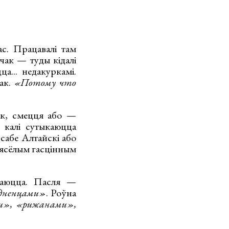
с. Працавалі там
чак — туды кідалі
а... недакуркамі.
так.
«Потому что
ак, смецця або —
 калі сутыкаюцца
 сабе Алтайскі або
вясёлым гасцінным
даюцца. Пасля —
одненцами»
. Роўна
и», «рижанами»,