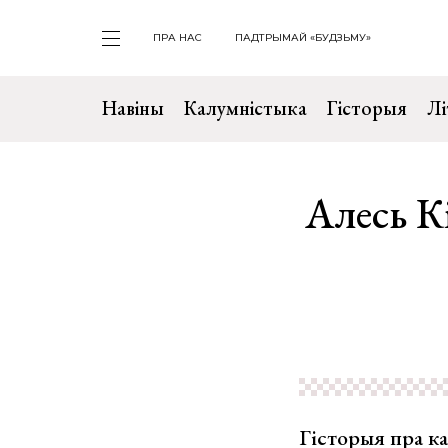
ПРА НАС
ПАДТРЫМАЙ «БУДЗЬМУ»
Навіны
Калумністыка
Гісторыя
Лі
Алесь К
Гісторыя пра к