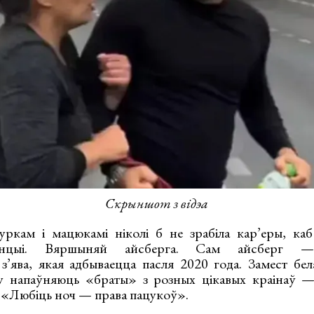
Скрыншот з відэа
уркам і мацюкамі ніколі б не зрабіла кар’еры, ка
энцыі. Вяршыняй айсберга. Сам айсберг
з’ява, якая адбываецца пасля 2020 года. Замест бе
ну напаўняюць «браты» з розных цікавых краінаў —
«Любіць ноч — права пацукоў».