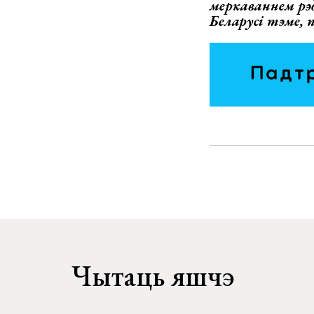
меркаваннем рэ
Беларусі тэме,
Чытаць яшчэ