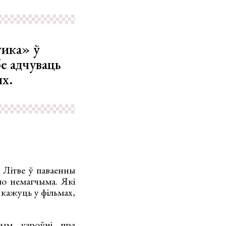
тика» ў
е адчуваць
ых.
 Літве ў паваенны
ло немагчыма. Які
 кажуць у фільмах,
ным узроўні пра