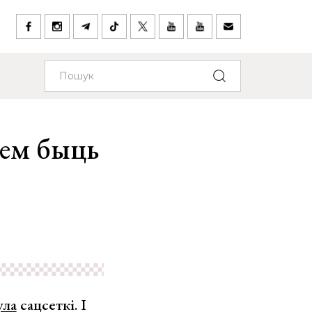
уем быць
ула
сацсеткі. І