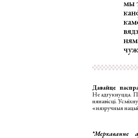
мы 
кан
кам
вяд
ням
чуж
Давайце паспр
Не адгукнуцца. П
нянавісці. Усміхн
«нязручныя нацыі»
*Меркаванне 