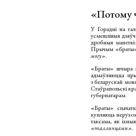
«Потому ч
У Горадні на гал
усмешлівыя дзяўч
дробныя манеткі:
Прычым «браты» з
могу»
.
«Браты» шчыра зд
адмаўляюцца пры
з беларускай мова
Стаўрапольскі кр
губернатарам.
«Браты» спачатк
купляюць нерухом
таксама, як іхныя
«таллинцами»
.