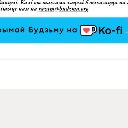
дакцыі. Калі вы таксама хацелі б выказацца па
 пішыце нам на
razam@budzma.org