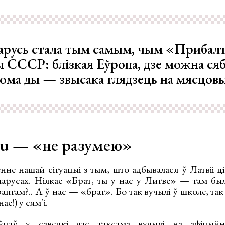
арусь стала тым самым, чым «Прибал
ы СССР: блізкая Еўропа, дзе можна сяб
дома ды — звысака глядзець на мясцов
u — «не разумею»
не нашай сітуацыі з тым, што адбывалася ў Латвіі ці
ларусах. Ніякае «Брат, ты у нас у Литве» — там бы
раптам?.. А ў нас — «брат». Бо так вучылі ў школе, так
ае!) у сям’і.
ўцаў у савецкі час таксама вучылі на афіцый