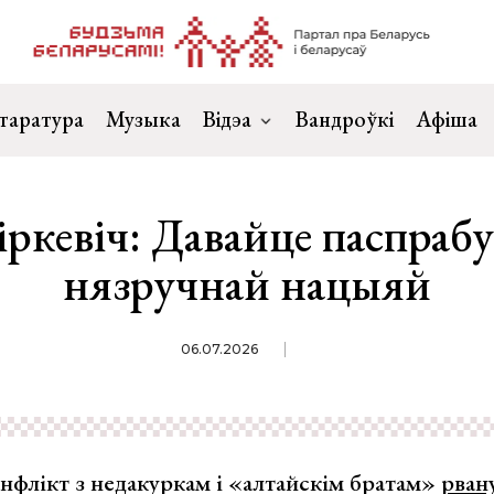
таратура
Музыка
Відэа
Вандроўкі
Афіша
іркевіч: Давайце паспраб
нязручнай нацыяй
06.07.2026
анфлікт з недакуркам і «алтайскім братам»
рван