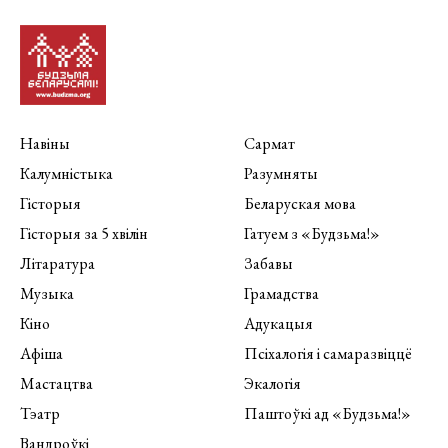
Навіны
Сармат
Калумністыка
Разумняты
Гісторыя
Беларуская мова
Гісторыя за 5 хвілін
Гатуем з «Будзьма!»
Літаратура
Забавы
Музыка
Грамадства
Кіно
Адукацыя
Афіша
Псіхалогія і самаразвіццё
Мастацтва
Экалогія
Тэатр
Паштоўкі ад «Будзьма!»
Вандроўкі