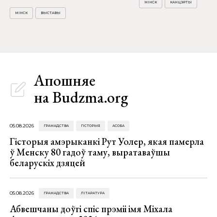
МІНСК
КАНЦЭРТЫ
МІНСК
ВЫСТАВЫ
Апошняе
на Budzma.org
05.08.2026
ГРАМАДСТВА
ГІСТОРЫЯ
АСОБА
Гісторыя амэрыканкі Рут Уолер, якая памерла
ў Менску 80 гадоў таму, выратаваўшы
беларускіх дзяцей
05.08.2026
ГРАМАДСТВА
ЛІТАРАТУРА
Абвешчаны доўгі спіс прэміі імя Міхала