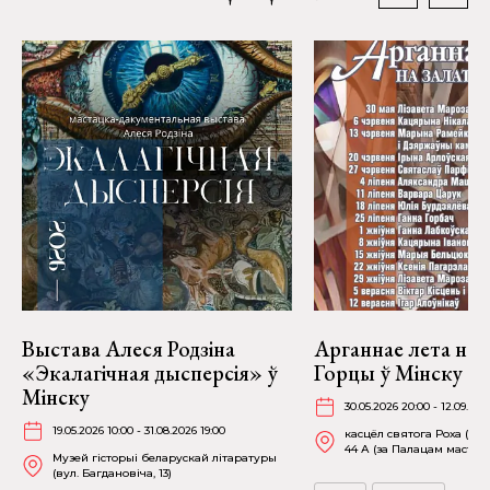
Выстава Алеся Родзіна
Арганнае лета на 
«Экалагічная дысперсія» ў
Горцы ў Мінску
Мінску
30.05.2026 20:00 - 12.09.202
19.05.2026 10:00 - 31.08.2026 19:00
касцёл святога Роха (пр-
44 А (за Палацам мастацт
Музей гісторыі беларускай літаратуры
(вул. Багдановіча, 13)