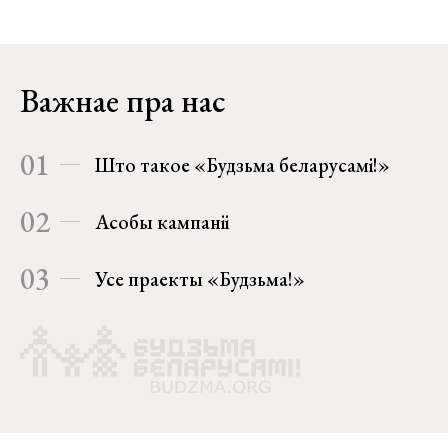
Важнае пра нас
01
Што такое «Будзьма беларусамі!»
02
Асобы кампаніі
03
Усе праекты «Будзьма!»