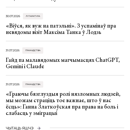
30.07.2026
ЛІТАРАТУРА
«Віўся, як вуж на патэльні». З успамінаў пра
невядомы візіт Максіма Танка ў Лодзь
31.07.2026
ГРАМАДСТВА
Гайд па малавядомых магчымасцях ChatGPT,
Gemini і Claude
31.07.2026
ГРАМАДСТВА
«Граючы бязглуздыя ролі нязломных людзей,
мы можам страціць тое важнае, што ў нас
ёсць»: Ганна Златкоўская пра права на боль і
слабасць у эміграцыі
ЧЫТАЦЬ ЯШЧЭ