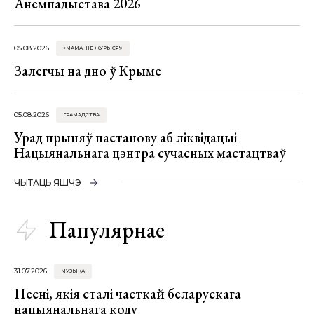
Анемпадыстава 2026
05.08.2026
«МАМА, НЕ ЖУРЫСЯ!»
Залегчы на дно ў Крыме
05.08.2026
ГРАМАДСТВА
Урад прыняў пастанову аб ліквідацыі
Нацыянальнага цэнтра сучасных мастацтваў
ЧЫТАЦЬ ЯШЧЭ
Папулярнае
31.07.2026
МУЗЫКА
Песні, якія сталі часткай беларускага
нацыянальнага коду