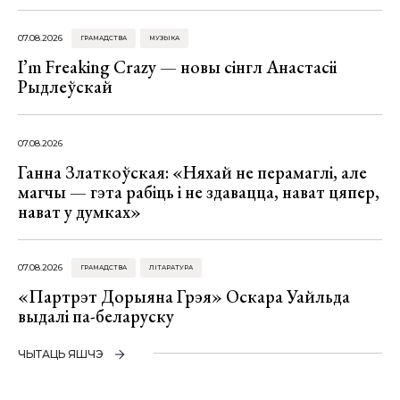
07.08.2026
ГРАМАДСТВА
МУЗЫКА
I’m Freaking Crazy — новы сінгл Анастасіі
Рыдлеўскай
07.08.2026
Ганна Златкоўская: «Няхай не перамаглі, але
магчы — гэта рабіць і не здавацца, нават цяпер,
нават у думках»
07.08.2026
ГРАМАДСТВА
ЛІТАРАТУРА
«Партрэт Дорыяна Грэя» Оскара Уайльда
выдалі па-беларуску
ЧЫТАЦЬ ЯШЧЭ