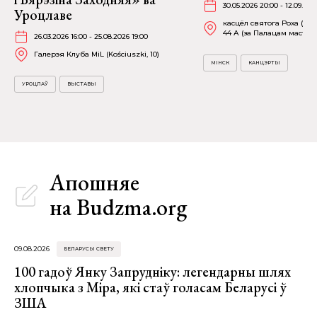
30.05.2026 20:00 - 12.09.202
Уроцлаве
касцёл святога Роха (пр-
44 А (за Палацам мастацт
26.03.2026 16:00 - 25.08.2026 19:00
Галерэя Клуба MiL (Kościuszki, 10)
МІНСК
КАНЦЭРТЫ
УРОЦЛАЎ
ВЫСТАВЫ
Апошняе
на Budzma.org
09.08.2026
БЕЛАРУСЫ СВЕТУ
100 гадоў Янку Запрудніку: легендарны шлях
хлопчыка з Міра, які стаў голасам Беларусі ў
ЗША