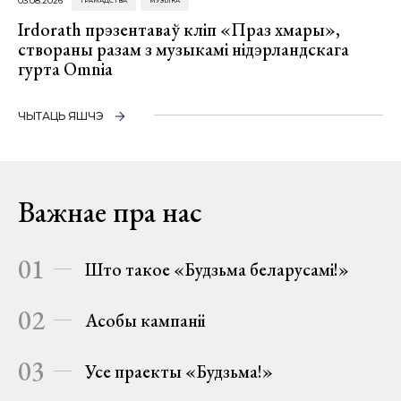
03.08.2026
ГРАМАДСТВА
МУЗЫКА
Irdorath прэзентаваў кліп «Праз хмары»,
створаны разам з музыкамі нідэрландскага
гурта Omnia
ЧЫТАЦЬ ЯШЧЭ
Важнае пра нас
01
Што такое «Будзьма беларусамі!»
02
Асобы кампаніі
03
Усе праекты «Будзьма!»