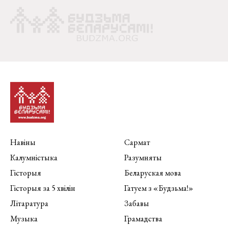
Навіны
Сармат
Калумністыка
Разумняты
Гісторыя
Беларуская мова
Гісторыя за 5 хвілін
Гатуем з «Будзьма!»
Літаратура
Забавы
Музыка
Грамадства