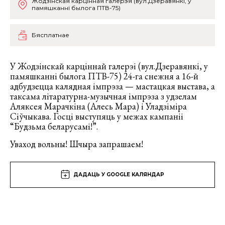
Жодзінская карцінная галерэя (вул.Дзеравянкі, у
памяшканні былога ПТВ-75)
Бясплатнае
У Жодзінскай карціннай галерэі (вул.Дзеравянкі, у
памяшканні былога ПТВ-75) 24-га снежня а 16-й
адбудзецца калядная імпрэза — мастацкая выстава, а
таксама літаратурна-музычная імпрэза з удзелам
Аляксея Марачкіна (Алесь Мара) і Уладзіміра
Сіўчыкава. Госці выступяць у межах кампаніі
“Будзьма беларусамі!”.
Уваход вольны! Шчыра запрашаем!
ДАДАЦЬ У GOOGLE КАЛЯНДАР