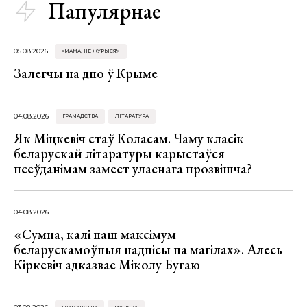
Папулярнае
05.08.2026
«МАМА, НЕ ЖУРЫСЯ!»
Залегчы на дно ў Крыме
04.08.2026
ГРАМАДСТВА
ЛІТАРАТУРА
Як Міцкевіч стаў Коласам. Чаму класік
беларускай літаратуры карыстаўся
псеўданімам замест уласнага прозвішча?
04.08.2026
«Сумна, калі наш максімум —
беларускамоўныя надпісы на магілах». Алесь
Кіркевіч адказвае Міколу Бугаю