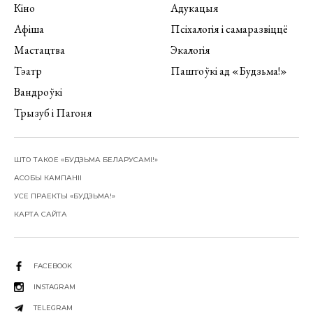
Кіно
Адукацыя
Афіша
Псіхалогія і самаразвіццё
Мастацтва
Экалогія
Тэатр
Паштоўкі ад «Будзьма!»
Вандроўкі
Трызуб і Пагоня
ШТО ТАКОЕ «БУДЗЬМА БЕЛАРУСАМІ!»
АСОБЫ КАМПАНІІ
УСЕ ПРАЕКТЫ «БУДЗЬМА!»
КАРТА САЙТА
FACEBOOK
INSTAGRAM
TELEGRAM