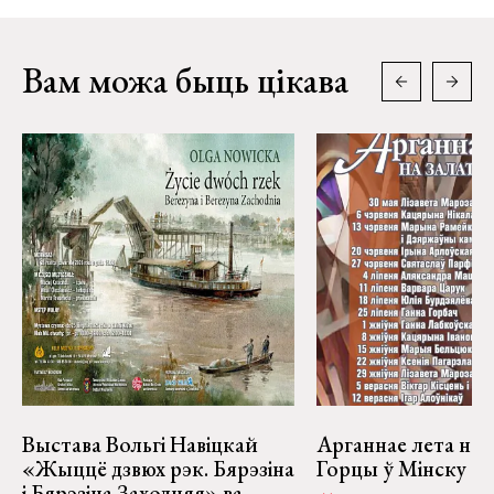
Вам можа быць цікава
Выстава Вольгі Навіцкай
Арганнае лета на 
«Жыццё дзвюх рэк. Бярэзіна
Горцы ў Мінску
і Бярэзіна Заходняя» ва