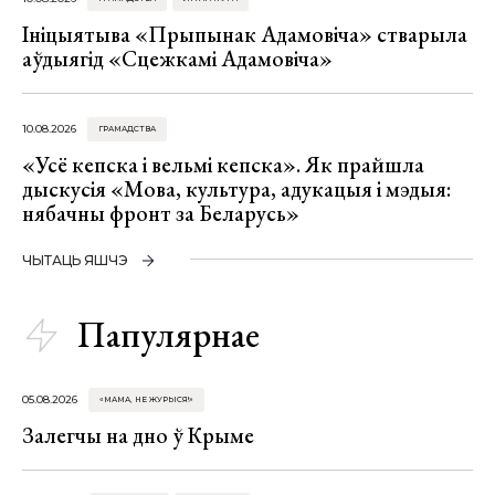
Ініцыятыва «Прыпынак Адамовіча» стварыла
аўдыягід «Сцежкамі Адамовіча»
10.08.2026
ГРАМАДСТВА
«Усё кепска і вельмі кепска». Як прайшла
дыскусія «Мова, культура, адукацыя і мэдыя:
нябачны фронт за Беларусь»
ЧЫТАЦЬ ЯШЧЭ
Папулярнае
05.08.2026
«МАМА, НЕ ЖУРЫСЯ!»
Залегчы на дно ў Крыме