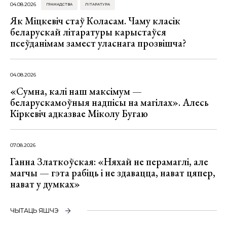
04.08.2026
ГРАМАДСТВА
ЛІТАРАТУРА
Як Міцкевіч стаў Коласам. Чаму класік
беларускай літаратуры карыстаўся
псеўданімам замест уласнага прозвішча?
04.08.2026
«Сумна, калі наш максімум —
беларускамоўныя надпісы на магілах». Алесь
Кіркевіч адказвае Міколу Бугаю
07.08.2026
Ганна Златкоўская: «Няхай не перамаглі, але
магчы — гэта рабіць і не здавацца, нават цяпер,
нават у думках»
ЧЫТАЦЬ ЯШЧЭ