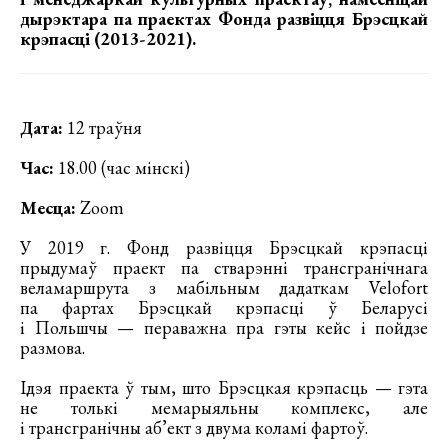
дырэктара па праектах Фонда развіцця Брэсцкай
крэпасці (2013-2021).
Дата:
12 траўня
Час:
18.00 (час мінскі)
Месца:
Zoom
У 2019 г. Фонд развіцця Брэсцкай крэпасці
прыдумаў праект па стварэнні трансгранічнага
веламаршрута з мабільным дадаткам Velofort
па фартах Брэсцкай крэпасці ў Беларусі
і Польшчы — пераважна пра гэты кейс і пойдзе
размова.
Ідэя праекта ў тым, што Брэсцкая крэпасць — гэта
не толькі мемарыяльны комплекс, але
і трансгранічны аб’ект з двума коламі фартоў.