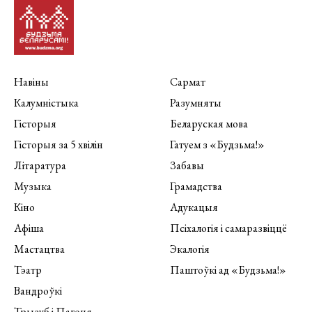
Навіны
Сармат
Калумністыка
Разумняты
Гісторыя
Беларуская мова
Гісторыя за 5 хвілін
Гатуем з «Будзьма!»
Літаратура
Забавы
Музыка
Грамадства
Кіно
Адукацыя
Афіша
Псіхалогія і самаразвіццё
Мастацтва
Экалогія
Тэатр
Паштоўкі ад «Будзьма!»
Вандроўкі
Трызуб і Пагоня