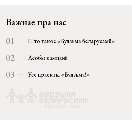
Важнае пра нас
01
Што такое «Будзьма беларусамі!»
02
Асобы кампаніі
03
Усе праекты «Будзьма!»