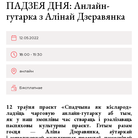
ПАДЗЕЯ ДНЯ: Анлайн-
гутарка з Алінай Дзеравянка
12.05.2022
18:00 - 19:30
анлайн
Бясплатнае
12 траўня праект «Спадчына як кісларод»
ладзіць чарговую анлайн-гутарку аб тым,
як у наш зменлівы час ствараць і рэалізаваць
паспяховы культурны праект. Гэтым разам
госця — Аліна Дзеравянка, аўтаркай
і менеджаркай культурных праектаў, намесніцай