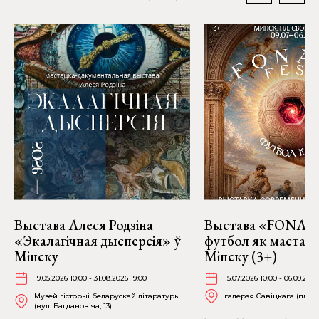
Выстава Алеся Родзіна
Выстава «FONART
«Экалагічная дысперсія» ў
футбол як мастацт
Мінску
Мінску (3+)
19.05.2026 10:00 - 31.08.2026 19:00
15.07.2026 10:00 - 06.09.2026
Музей гісторыі беларускай літаратуры
галерэя Савіцкага (пл. Св
(вул. Багдановіча, 13)