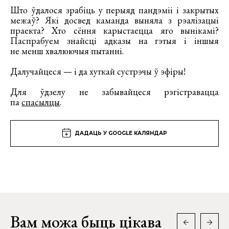
Што ўдалося зрабіць у перыяд пандэміі і закрытых
межаў? Які досвед каманда выняла з рэалізацыі
праекта? Хто сёння карыстаецца яго вынікамі?
Паспрабуем знайсці адказы на гэтыя і іншыя
не менш хвалюючыя пытанні.
Далучайцеся — і да хуткай сустрэчы ў эфіры!
Для ўдзелу не забывайцеся рэгістравацца
па
спасылцы
.
ДАДАЦЬ У GOOGLE КАЛЯНДАР
Вам можа быць цікава