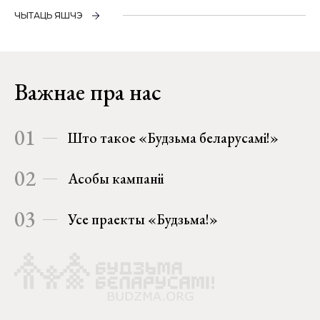
ЧЫТАЦЬ ЯШЧЭ
Важнае пра нас
01
Што такое «Будзьма беларусамі!»
02
Асобы кампаніі
03
Усе праекты «Будзьма!»