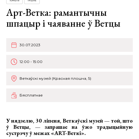
ГОМЕЛЬ
ІНШАЕ
Арт-Ветка: рамантычны
шпацыр і чаяванне ў Ветцы
30.07.2023
12:00 - 15:00
Веткаўскі музей (Красная плошча, 5)
Бясплатнае
У нядзелю, 30 ліпеня, Веткаўскі музей — той, што
ў Ветцы, — запрашае на ўжо традыцыйную
сустрэчу ў межах «ART-Веткі».