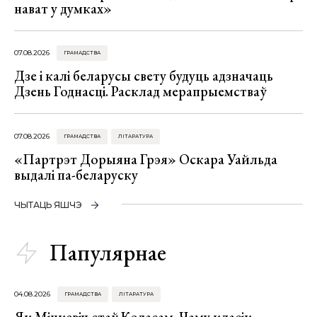
нават у думках»
07.08.2026
ГРАМАДСТВА
Дзе і калі беларусы свету будуць адзначаць
Дзень Годнасці. Расклад мерапрыемстваў
07.08.2026
ГРАМАДСТВА
ЛІТАРАТУРА
«Партрэт Дорыяна Грэя» Оскара Уайльда
выдалі па-беларуску
ЧЫТАЦЬ ЯШЧЭ
Папулярнае
04.08.2026
ГРАМАДСТВА
ЛІТАРАТУРА
Як Міцкевіч стаў Коласам. Чаму класік