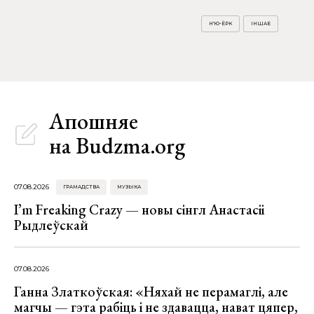
Н'Ю-ЁРК
ІНШАЕ
Апошняе
на Budzma.org
07.08.2026
ГРАМАДСТВА
МУЗЫКА
I’m Freaking Crazy — новы сінгл Анастасіі
Рыдлеўскай
07.08.2026
Ганна Златкоўская: «Няхай не перамаглі, але
магчы — гэта рабіць і не здавацца, нават цяпер,