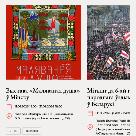
Выстава «Маляваная душа»
Мітынг да 6-ай га
ў Мінску
народнага ўздыму 
ў Беларусі
11.06.2026 16:00 - 31.08.2026 18:00
08.08.2026 (13:00 - 15:00)
галерэя «Лабірынт», Нацыянальная
бібліятэка (пр-т Незалежнасці, 116)
Ralph Bunche Park (1st 
East 42nd and East 43rd S
(Насупраць штаб-кватэр
МІНСК
ВЫСТАВЫ
Аб’яднаных Нацыяў))