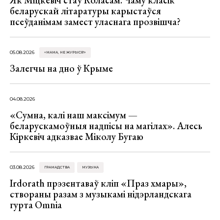
беларускай літаратуры карыстаўся
псеўданімам замест уласнага прозвішча?
05.08.2026
«МАМА, НЕ ЖУРЫСЯ!»
Залегчы на дно ў Крыме
04.08.2026
«Сумна, калі наш максімум —
беларускамоўныя надпісы на магілах». Алесь
Кіркевіч адказвае Міколу Бугаю
03.08.2026
ГРАМАДСТВА
МУЗЫКА
Irdorath прэзентаваў кліп «Праз хмары»,
створаны разам з музыкамі нідэрландскага
гурта Omnia