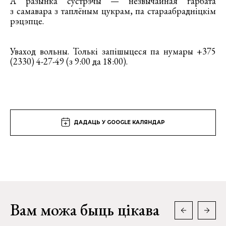
А разынка сустрэчы — незвычайная гарбата
з самавара з таплёным цукрам, па стараабрадніцкім
рэцэпце.
Уваход вольны. Толькі запішыцеся па нумары +375
(2330) 4-27-49 (з 9:00 да 18:00).
ДАДАЦЬ У GOOGLE КАЛЯНДАР
Вам можа быць цікава