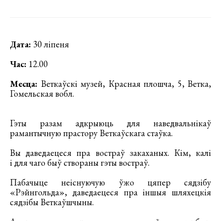
Дата:
30 ліпеня
Час:
12.00
Месца:
Веткаўскі музей, Красная плошча, 5, Ветка,
Гомельская вобл.
Гэты разам адкрыюць для наведвальнікаў
рамантычную прастору Веткаўскага стаўка.
Вы даведаецеся пра востраў закаханых. Кім, калі
і для чаго быў створаны гэты востраў.
Пабачыце неіснуючую ўжо цяпер сядзібу
«Рэйнгольда», даведаецеся пра іншыя шляхецкія
сядзібы Веткаўшчыны.