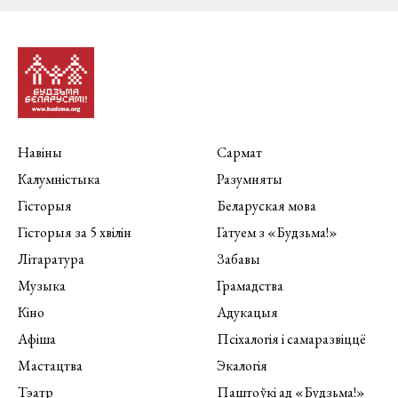
Навіны
Сармат
Калумністыка
Разумняты
Гісторыя
Беларуская мова
Гісторыя за 5 хвілін
Гатуем з «Будзьма!»
Літаратура
Забавы
Музыка
Грамадства
Кіно
Адукацыя
Афіша
Псіхалогія і самаразвіццё
Мастацтва
Экалогія
Тэатр
Паштоўкі ад «Будзьма!»