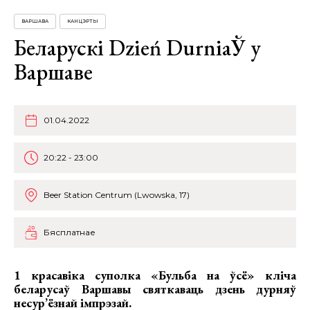
ВАРШАВА
КАНЦЭРТЫ
Беларускі Dzień DurniaЎ у
Варшаве
01.04.2022
20:22 - 23:00
Beer Station Centrum (Lwowska, 17)
Бясплатнае
1 красавіка суполка «Бульба на ўсё» кліча
беларусаў Варшавы святкаваць дзень дурняў
несур’ёзнай імпрэзай.