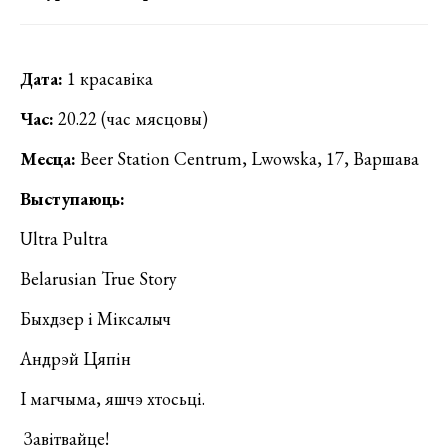
Дата:
1 красавіка
Час:
20.22 (час мясцовы)
Месца:
Beer Station Centrum, Lwowska, 17, Варшава
Выступаюць:
Ultra Pultra
Belarusian True Story
Быхдзер і Міксалыч
Андрэй Цяпін
І магчыма, яшчэ хтосьці.
Завітвайце!