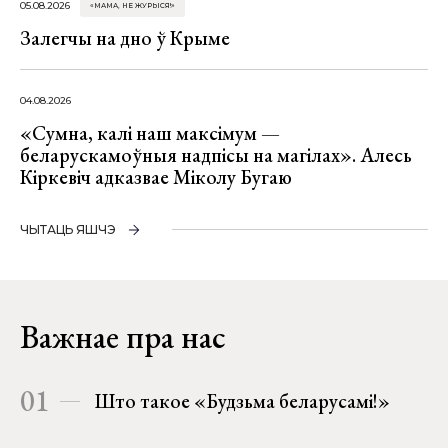
05.08.2026
«МАМА, НЕ ЖУРЫСЯ!»
Залегчы на дно ў Крыме
04.08.2026
«Сумна, калі наш максімум —
беларускамоўныя надпісы на магілах». Алесь
Кіркевіч адказвае Міколу Бугаю
ЧЫТАЦЬ ЯШЧЭ
Важнае пра нас
01
Што такое «Будзьма беларусамі!»