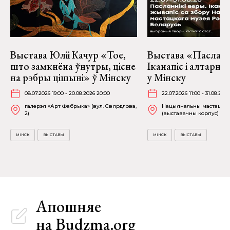
Выстава Юліі Качур «Тое,
Выстава «Пасланні
што замкнёна ўнутры, цісне
Іканапіс і алтарн
на рэбры цішыні» ў Мінску
у Мінску
08.07.2026 19:00 - 20.08.2026 20:00
22.07.2026 11:00 - 31.08.2026
галерэя «Арт Фабрыка» (вул. Свярдлова,
Нацыянальны мастацкі 
2)
(выставачны корпус) (К. 
МІНСК
ВЫСТАВЫ
МІНСК
ВЫСТАВЫ
Апошняе
на Budzma.org