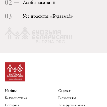
02
Асобы кампаніі
03
Усе праекты «Будзьма!»
Навіны
Сармат
Калумністыка
Разумняты
Гісторыя
Беларуская мова