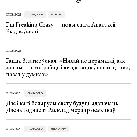
07.08.2026
ГРАМАДСТВА
МУЗЫКА
I’m Freaking Crazy — новы сінгл Анастасіі
Рыдлеўскай
07.08.2026
Ганна Златкоўская: «Няхай не перамаглі, але
магчы — гэта рабіць і не здавацца, нават цяпер,
нават у думках»
07.08.2026
ГРАМАДСТВА
Дзе і калі беларусы свету будуць адзначаць
Дзень Годнасці. Расклад мерапрыемстваў
07.08.2026
ГРАМАДСТВА
ЛІТАРАТУРА