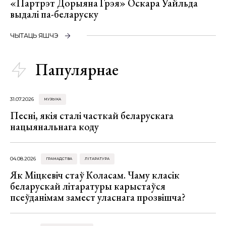
«Партрэт Дорыяна Грэя» Оскара Уайльда
выдалі па-беларуску
ЧЫТАЦЬ ЯШЧЭ
Папулярнае
31.07.2026
МУЗЫКА
Песні, якія сталі часткай беларускага
нацыянальнага коду
04.08.2026
ГРАМАДСТВА
ЛІТАРАТУРА
Як Міцкевіч стаў Коласам. Чаму класік
беларускай літаратуры карыстаўся
псеўданімам замест уласнага прозвішча?