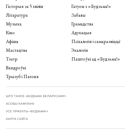
Гісторыя за 5 хвілін
Гатуем з «Будзьма!»
Літаратура
Забавы
Музыка
Грамадства
Кіно
Адукацыя
Афіша
Псіхалогія і самаразвіццё
Мастацтва
Экалогія
Тэатр
Паштоўкі ад «Будзьма!»
Вандроўкі
Трызуб і Пагоня
ШТО ТАКОЕ «БУДЗЬМА БЕЛАРУСАМІ!»
АСОБЫ КАМПАНІІ
УСЕ ПРАЕКТЫ «БУДЗЬМА!»
КАРТА САЙТА