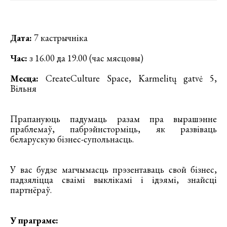
Дата:
7 кастрычніка
Час:
з 16.00 да 19.00 (час мясцовы)
Месца:
CreateCulture Space, Karmelitų gatvė 5,
Вільня
Прапануюць падумаць разам пра вырашэнне
праблемаў, пабрэйнсторміць, як развіваць
беларускую бізнес-супольнасць.
У вас будзе магчымасць прэзентаваць свой бізнес,
падзяліцца сваімі выклікамі і ідэямі, знайсці
партнёраў.
У праграме: