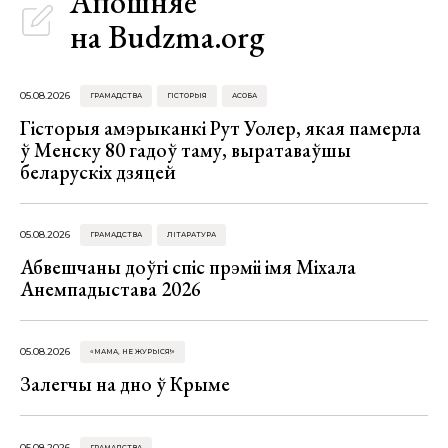
Апошняе
на Budzma.org
05.08.2026
ГРАМАДСТВА
ГІСТОРЫЯ
АСОБА
Гісторыя амэрыканкі Рут Уолер, якая памерла
ў Менску 80 гадоў таму, выратаваўшы
беларускіх дзяцей
05.08.2026
ГРАМАДСТВА
ЛІТАРАТУРА
Абвешчаны доўгі спіс прэміі імя Міхала
Анемпадыстава 2026
05.08.2026
«МАМА, НЕ ЖУРЫСЯ!»
Залегчы на дно ў Крыме
05.08.2026
ГРАМАДСТВА