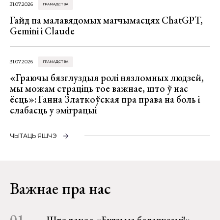
31.07.2026
ГРАМАДСТВА
Гайд па малавядомых магчымасцях ChatGPT,
Gemini і Claude
31.07.2026
ГРАМАДСТВА
«Граючы бязглуздыя ролі нязломных людзей,
мы можам страціць тое важнае, што ў нас
ёсць»: Ганна Златкоўская пра права на боль і
слабасць у эміграцыі
ЧЫТАЦЬ ЯШЧЭ
Важнае пра нас
01