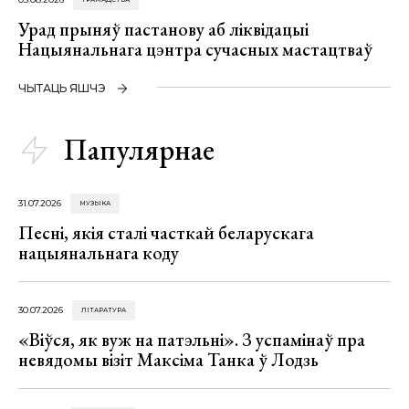
Урад прыняў пастанову аб ліквідацыі
Нацыянальнага цэнтра сучасных мастацтваў
ЧЫТАЦЬ ЯШЧЭ
Папулярнае
31.07.2026
МУЗЫКА
Песні, якія сталі часткай беларускага
нацыянальнага коду
30.07.2026
ЛІТАРАТУРА
«Віўся, як вуж на патэльні». З успамінаў пра
невядомы візіт Максіма Танка ў Лодзь