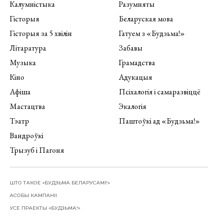
Калумністыка
Разумняты
Гісторыя
Беларуская мова
Гісторыя за 5 хвілін
Гатуем з «Будзьма!»
Літаратура
Забавы
Музыка
Грамадства
Кіно
Адукацыя
Афіша
Псіхалогія і самаразвіццё
Мастацтва
Экалогія
Тэатр
Паштоўкі ад «Будзьма!»
Вандроўкі
Трызуб і Пагоня
ШТО ТАКОЕ «БУДЗЬМА БЕЛАРУСАМІ!»
АСОБЫ КАМПАНІІ
УСЕ ПРАЕКТЫ «БУДЗЬМА!»