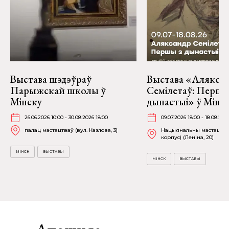
Выстава шэдэўраў
Выстава «Алякса
Парыжскай школы ў
Семілетаў: Першы
Мінску
дынастыі» ў Мінс
26.06.2026 10:00 - 30.08.2026 18:00
09.07.2026 18:00 - 18.08.202
палац мастацтваў (вул. Казлова, 3)
Нацыянальны мастацкі м
корпус) (Леніна, 20)
МІНСК
ВЫСТАВЫ
МІНСК
ВЫСТАВЫ