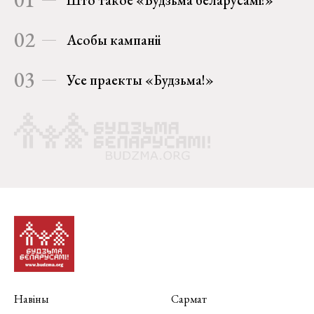
Што такое «Будзьма беларусамі!»
02
Асобы кампаніі
03
Усе праекты «Будзьма!»
Навіны
Сармат