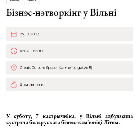
ВІЛЬНЯ
ІНШАЕ
Бізнэс-нэтворкінг у Вільні
07.10.2023
16:00 - 19:00
CreateCulture Space (Karmelitų gatvė 5)
Бясплатнае
У суботу, 7 кастрычніка, у Вільні адбудзецца
сустрэча беларускага бізнес-кам’юніці Літвы
.