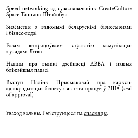
Speed networking ад сузаснавальніцы CreateCulture
Space Таццяны Штэйнбук.
Знаёмствы з вядомымі беларускімі бізнесмэнамі
і бізнес-ледзі.
Разам выпрацоўваем стратэгію камунікацыі
з уладамі Літвы.
Навіны пра вынікі дзейнасці АВВА і нашыя
бліжэйшыя падзеі.
Выступ Паліны Прысмаковай пра карысці
ад акрэдытацыі бізнесу і як гэта працуе ў ЗША (seal
of approval).
Уваход вольны. Рэгіструйцеся па
спасылцы
.