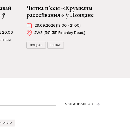
авай
Чытка п’есы «Крумкачы
 ў
рассейвання» ў Лондане
29.09.2026 (19:00 - 21:00)
26 20:00
JW3 (341-351 Finchley Road,)
ялікая
ЛОНДАН
ІНШАЕ
ЧЫТАЦЬ ЯШЧЭ
АРАТУРА