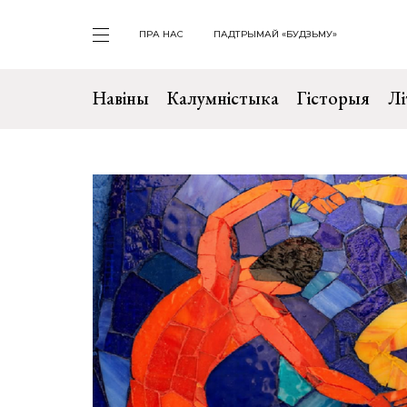
ПРА НАС
ПАДТРЫМАЙ «БУДЗЬМУ»
Навіны
Калумністыка
Гісторыя
Лі