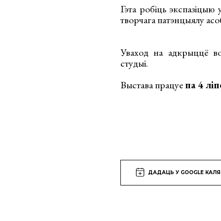
Гэта робіць экспазіцыю 
творчага патэнцыялу ас
Уваход на адкрыццё во
студыі.
Выстава працуе
па 4 ліп
ДАДАЦЬ У GOOGLE КАЛ