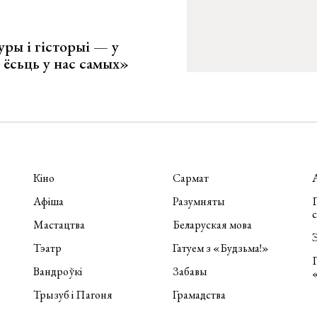
уры і гісторыі — у
 ёсьць у нас самых»
Кіно
Сармат
Афіша
Разумняты
П
Мастацтва
Беларуская мова
Э
Тэатр
Гатуем з «Будзьма!»
Вандроўкі
Забавы
Трызуб і Пагоня
Грамадства