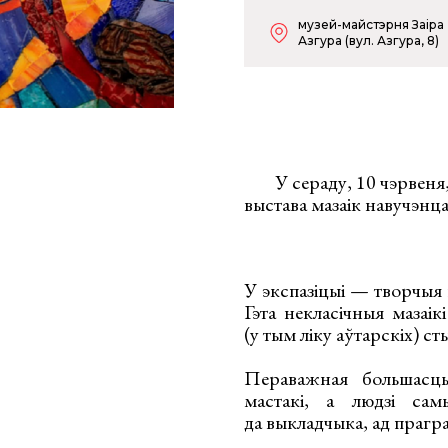
музей-майстэрня Заіра
Азгура (вул. Азгура, 8)
У сераду, 10 чэрвеня
выстава мазаік навучэн
У экспазіцыі — творчыя 
Гэта некласічныя мазаі
(у тым ліку аўтарскіх) ст
Пераважная большасц
мастакі, а людзі сам
да выкладчыка, ад прагра