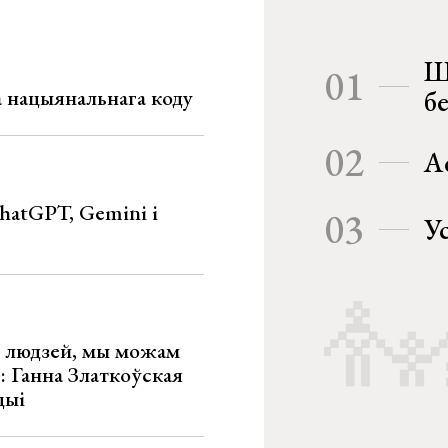
Ш
01
га нацыянальнага коду
б
02
А
hatGPT, Gemini і
03
У
х людзей, мы можам
»: Ганна Златкоўская
цыі