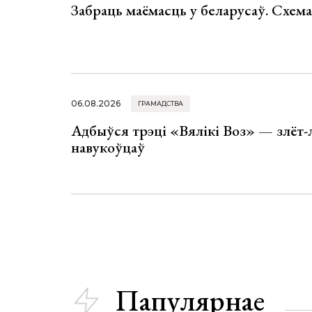
Забраць маёмасць у беларусаў. Схем
06.08.2026
ГРАМАДСТВА
Адбыўся трэці «Вялікі Воз» — злёт-
навукоўцаў
Папулярнае