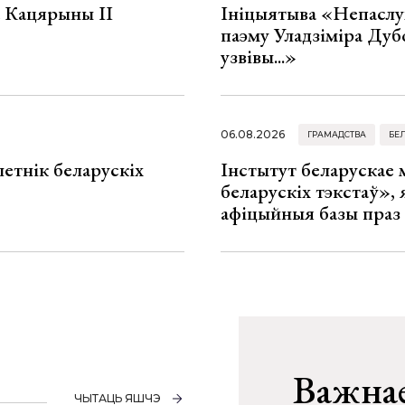
а Кацярыны ІІ
Ініцыятыва «Непаслу
паэму Уладзіміра Дуб
узвівы...»
06.08.2026
ГРАМАДСТВА
БЕ
летнік беларускіх
Інстытут беларускае
беларускіх тэкстаў», я
афіцыйныя базы праз
Важнае
ЧЫТАЦЬ ЯШЧЭ