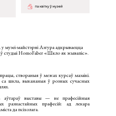
па квітку ў музей
, у музеі-майстэрні Азгура адкрываецца
цаў студыі HomoFaber «Шкло як жывапіс».
працы, створаныя ў межах курсаў мазаікі.
кі са шкла, выкананыя ў розных сучасных
ылях.
ь аўтараў выставы — не прафесійныя
ых разнастайных прафесій: ад лекара
міста да псіхолага.