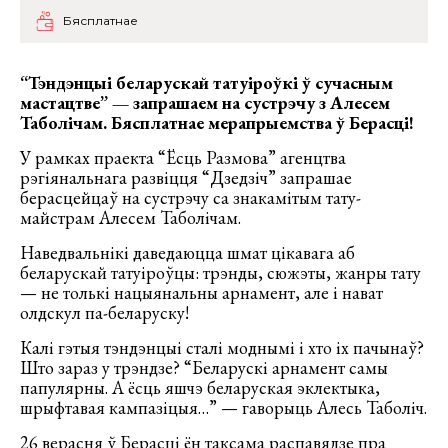
Бясплатнае
“Тэндэнцыі беларускай татуіроўкі ў сучасным
мастацтве” —
запрашаем на
сустрэчу з Алесем
Таболічам
. Бясплатнае мерапрыемства ў Б
ерасці
!
У рамках праекта “Ёсць Размова” агенцтва
рэгіянальнага развіцця “Дзедзіч” запрашае
берасцейцаў на сустрэчу са знакамітым тату-
майстрам Алесем Таболічам.
Наведвальнікі даведаюцца шмат цікавага аб
беларускай татуіроўцы: трэнды, сюжэты, жанры тату
— не толькі нацыянальны арнамент, але і нават
олдскул па-беларуску!
Калі гэтыя тэндэнцыі сталі моднымі і хто іх пачынаў?
Што зараз у трэндзе? “Беларускі арнамент самы
папулярны. А ёсць яшчэ беларуская эклектыка,
шрыфтавая кампазіцыя…” — гаворыць Алесь Таболіч.
26 верасня ў Берасці ён таксама распавядзе пра