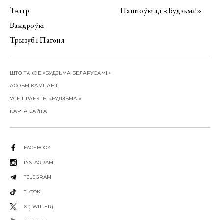
Тэатр
Паштоўкі ад «Будзьма!»
Вандроўкі
Трызуб і Пагоня
ШТО ТАКОЕ «БУДЗЬМА БЕЛАРУСАМІ!»
АСОБЫ КАМПАНІІ
УСЕ ПРАЕКТЫ «БУДЗЬМА!»
КАРТА САЙТА
FACEBOOK
INSTAGRAM
TELEGRAM
TIKTOK
X (TWITTER)