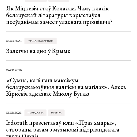
Як Міцкевіч стаў Коласам. Чаму класік
беларускай літаратуры карыстаўся
псеўданімам замест уласнага прозвішча?
05.08.2026
«МАМА, НЕ ЖУРЫСЯ!»
Залегчы на дно ў Крыме
04.08.2026
«Сумна, калі наш максімум —
беларускамоўныя надпісы на магілах». Алесь
Кіркевіч адказвае Міколу Бугаю
03.08.2026
ГРАМАДСТВА
МУЗЫКА
Irdorath прэзентаваў кліп «Праз хмары»,
створаны разам з музыкамі нідэрландскага
гурта Omnia