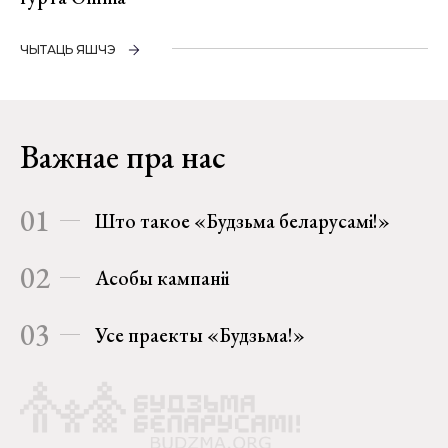
ЧЫТАЦЬ ЯШЧЭ
Важнае пра нас
01
Што такое «Будзьма беларусамі!»
02
Асобы кампаніі
03
Усе праекты «Будзьма!»