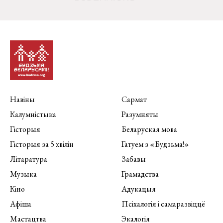
Навіны
Сармат
Калумністыка
Разумняты
Гісторыя
Беларуская мова
Гісторыя за 5 хвілін
Гатуем з «Будзьма!»
Літаратура
Забавы
Музыка
Грамадства
Кіно
Адукацыя
Афіша
Псіхалогія і самаразвіццё
Мастацтва
Экалогія