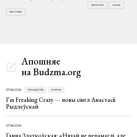
БЕЛАСТОК
ІНШАЕ
ВЫСТАВЫ
Апошняе
на Budzma.org
07.08.2026
ГРАМАДСТВА
МУЗЫКА
I’m Freaking Crazy — новы сінгл Анастасіі
Рыдлеўскай
07.08.2026
Ганна Златкоўская: «Няхай не перамаглі, але