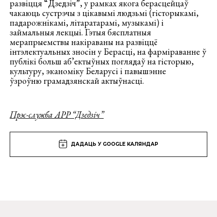
развіцця “Дзедзіч”, у рамках якога берасцейцаў
чакаюць сустрэчы з цікавымі людзьмі (гісторыкамі,
падарожнікамі, літаратарамі, музыкамі) і
займальныя лекцыі. Гэтыя бясплатныя
мерапрыемствы накіраваны на развіццё
інтэлектуальных зносін у Берасці, на фарміраванне ў
публікі больш аб’ектыўных поглядаў на гісторыю,
культуру, эканоміку Беларусі і павышэнне
ўзроўню грамадзянскай актыўнасці.
Прэс-служба АРР “Дзедзіч”
ДАДАЦЬ У GOOGLE КАЛЯНДАР