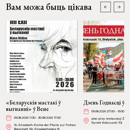
Вам можа быць цікава
«Беларускія мастакі ў
Дзень Годнасці ў 
выгнанні» ў Вене
09.08.2026 (17:00 - 19:00)
09.08.2026 11:30 - 30.08.2026 17:00
plac przy restauracji Żubr
Rynek Kościuszki 10)
St.-Elisabeth-Kirche der Pfarre zur Frohen
Botschaft (St.-Elisabethplatz 9)