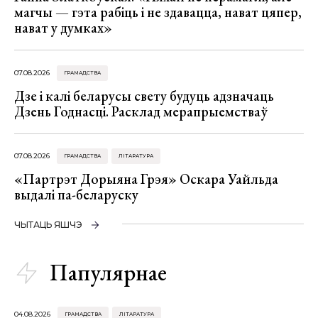
магчы — гэта рабіць і не здавацца, нават цяпер,
нават у думках»
07.08.2026
ГРАМАДСТВА
Дзе і калі беларусы свету будуць адзначаць
Дзень Годнасці. Расклад мерапрыемстваў
07.08.2026
ГРАМАДСТВА
ЛІТАРАТУРА
«Партрэт Дорыяна Грэя» Оскара Уайльда
выдалі па-беларуску
ЧЫТАЦЬ ЯШЧЭ
Папулярнае
04.08.2026
ГРАМАДСТВА
ЛІТАРАТУРА