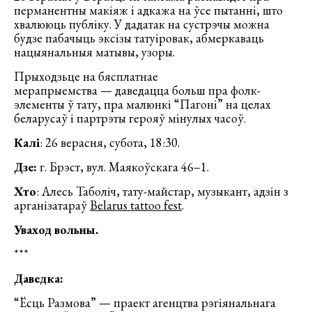
перманентны макіяж і адкажа на ўсе пытанні, што
хвалююць публіку. У дадатак на сустрэчы можна
будзе пабачыць эксізы татуіровак, абмеркаваць
нацыянальныя матывы, узоры.
Прыходзьце на бясплатнае
мерапрыемства — даведацца больш пра фолк-
элементы ў тату, пра малюнкі “Пагоні” на целах
беларусаў і партрэты герояў мінулых часоў.
Калі
: 26 верасня, субота, 18:30.
Дзе:
г. Брэст, вул. Маякоўскага 46–1.
Хто
: Алесь Таболіч, тату-майстар, музыкант, адзін з
арганізатараў
Belarus tattoo fest
.
Уваход вольны.
***
Даведка:
“Ёсць Размова” — праект агенцтва рэгіянальнага