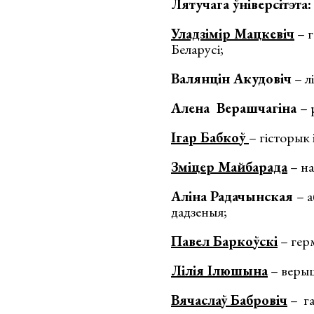
Лятучага ўніверсітэта:
Уладзімір Мацкевіч
– г
Беларусі;
Валянцін Акудовіч
– л
Алена Верашчагіна
– 
Ігар Бабкоў
– гісторык 
Зміцер
Майбарада
– на
Аліна Радачынская
– 
дадзеныя;
Павел Баркоўскі
– герм
Лілія Ілюшына
– верыц
Вячаслаў Бабровіч
– га