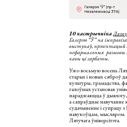
Галерэя “Ў” (пр-т
Незалежнасцi 37А)
10 кастрычніка
Лятуч
Галерэю “Ў” на імправіз
выступаў, прэзентацый і
нефармальныя размовы з
кавы ці гарбаты.
Ужо восьмую восень Ляту
старых і новых сяброў д
культуры, грамадства, фа
галоўных установак універ
нараджаюцца ў дыялогу, 
а сапраўднае навучанне 
судачыненне і супрацу з
навукоўцам, мысляром. Н
Лятучага ўніверсітэта.