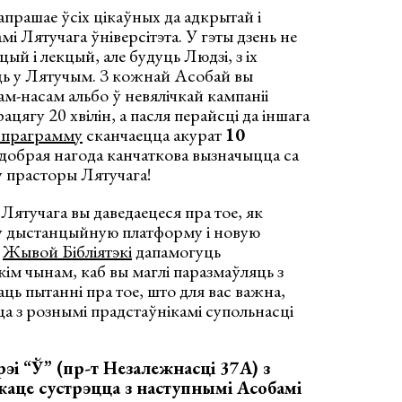
апрашае ўсіх цікаўных да адкрытай і
 Лятучага ўніверсітэта. У гэты дзень не
цый і лекцый, але будуць Людзі, з іх
ць у Лятучым. З кожнай Асобай вы
м-насам альбо ў невялічкай кампаніі
ацягу 20 хвілін, а пасля перайсці да іншага
ю праграмму
сканчаецца акурат
10
а добрая нагода канчаткова вызначыцца са
у прасторы Лятучага!
Лятучага вы даведаецеся пра тое, як
у дыстанцыйную платформу і новую
з
Жывой Бібліятэкі
дапамогуць
кім чынам, каб вы маглі паразмаўляць з
даць пытанні пра тое, што для вас важна,
а з рознымі прадстаўнікамі супольнасці
рэі “Ў”
(пр-т Незалежнасцi 37А)
з
жаце сустрэцца з наступнымі Асобамі