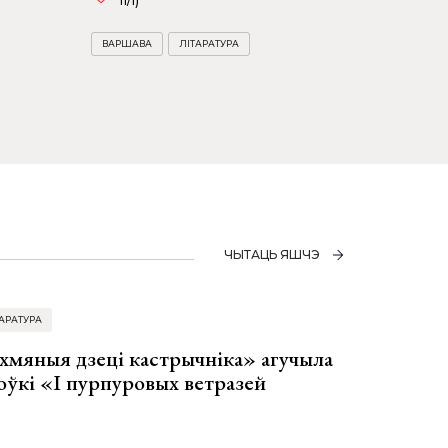
11/1)
ВАРШАВА
ЛІТАРАТУРА
ЧЫТАЦЬ ЯШЧЭ
АРАТУРА
хмяныя дзеці кастрычніка» агучыла
оўкі «І пурпуровых ветразей