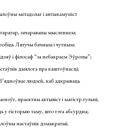
алоўны метадолаг і антыкамуніст
ітаратар, зачараваны мысленнем;
робіць Лятучы бачным і чутным;
ідэяў і філосаф “за небакраем Эўропы”;
стаўнік дыялога пра каштоўнасці;
аб’ядноўвае людзей, каб адкрываць
енэўт, праектны актывіст і магістр гульні;
ь у гісторыю таму, што гэта абсурдна;
лоўны настаўнік дэмакратыі;