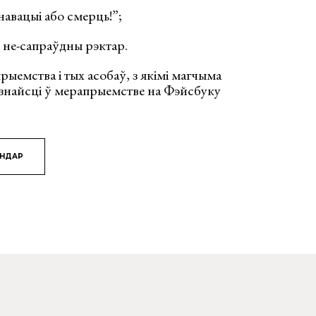
Інавацыі або смерць!”;
 не-сапраўдны рэктар.
ыемства і тых асобаў, з якімі магчыма
 знайсці ў мерапрыемстве на Фэйсбуку
ЯНДАР