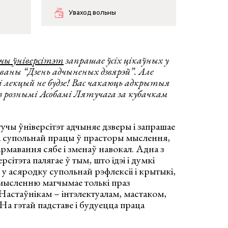
Уваход вольны
ы ўніверсітэт
запрашае ўсіх цікаўных у
аваны “Дзень адчыненых дзвярэй”. Але
 лекцый не будзе! Вас чакаюць адкрытыя
 рознымі Асобамі Лятучага за кубачкам
чы ўніверсітэт адчыняе дзверы і запрашае
а супольнай працы ў прасторы мыслення,
рмавання сябе і зменаў навокал. Адна з
сітэта палягае ў тым, што ідэі і думкі
у асяродку супольнай рэфлексіі і крытыкі,
мысленню магчымае толькі праз
 Настаўнікам – інтэлектуалам, мастаком,
а гэтай падставе і будуецца праца