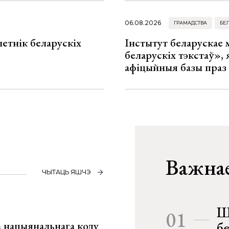
06.08.2026
ГРАМАДСТВА
БЕ
летнік беларускіх
Інстытут беларускае
беларускіх тэкстаў», я
афіцыйныя базы праз
Важнае
ЧЫТАЦЬ ЯШЧЭ
Ш
01
га нацыянальнага коду
б