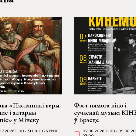
ва «Пасланнікі веры.
Фэст нямога кіно і
піс і алтарны
сучаснай музыкі КІ
піс» у Мінску
ў Брэсце
07.2026 11:00 - 31.08.2026 19:00
07.08.2026 21:00 - 09.08.2
23:00