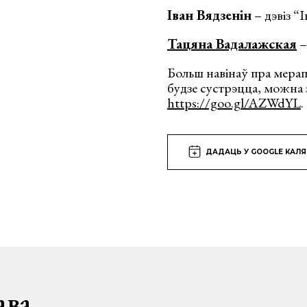
Іван Вядзенін
– дэвіз “
Тацяна Вадалажская
–
Больш навінаў пра мерапр
будзе сустрэцца, можна
https://goo.gl/AZWdYL
.
ДАДАЦЬ У GOOGLE КАЛ
ава