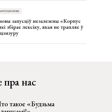
ЛАРУСКАЯ МОВА
 мовы запусціў незалежны «Корпус
кі збірае лексіку, якая не трапляе ў
 цэнзуру
 пра нас
то такое «Будзьма
еларусамі!»