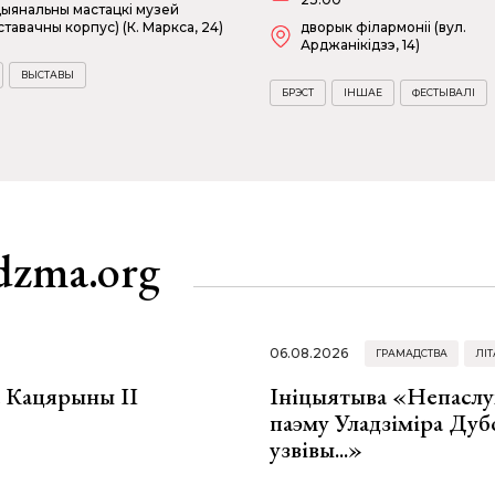
ыянальны мастацкі музей
ставачны корпус) (К. Маркса, 24)
дворык філармоніі (вул.
Арджанікідзэ, 14)
ВЫСТАВЫ
БРЭСТ
ІНШАЕ
ФЕСТЫВАЛІ
dzma.org
06.08.2026
ГРАМАДСТВА
ЛІТ
а Кацярыны ІІ
Ініцыятыва «Непаслу
паэму Уладзіміра Дуб
узвівы...»