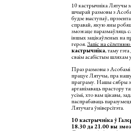
10 кастрычніка Лятучы з
шчырай размовы з Асобамі
будзе выступаў, прэзента
справай, якую яны робя
зможаце паразмаўляць са
іншых зацікаўленых на пр
героя.
Запіс на сёлетню
кастрычніка
, таму гэт
сваім асабістым шляхам 
Праз размовы з Асобамі 
працуе Лятучы, пра наш
праграму. Нашы сябры 
арганізаваць прастору та
усімі, хто вам цікавы, за
паспрабаваць паразумецц
Лятучага ўніверсітэта.
10 кастрычніка ў Гале
18.30 да 21.00 вы змо