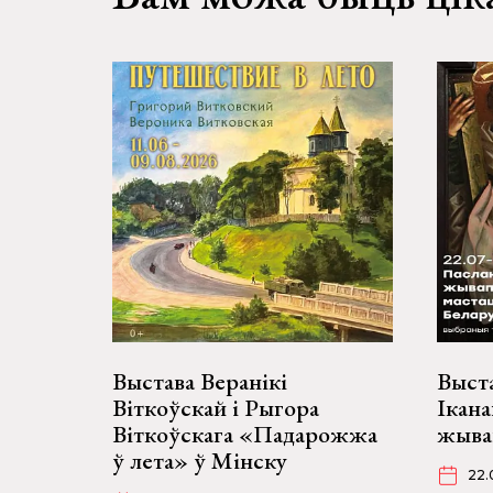
Выстава Веранікі
Выста
Віткоўскай і Рыгора
Ікана
Віткоўскага «Падарожжа
жыва
ў лета» ў Мінску
22.