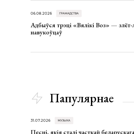
06.08.2026
ГРАМАДСТВА
Адбыўся трэці «Вялікі Воз» — злёт-
навукоўцаў
Папулярнае
31.07.2026
МУЗЫКА
Песні, якія сталі часткай беларуска