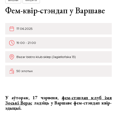
ВАРШАВА
КАНЦЭРТЫ
Фем-квір-стэндап у Варшаве
17.06.2025
19:00 - 21:00
Bazar bistro klub sklep (Jagiellońska 13)
50 злотых
У аўторак, 17 чэрвеня,
фем-стэндап клуб імя
Зоські Верас
ладзіць у Варшаве
фем-стэндап квір-
эдыцыі.