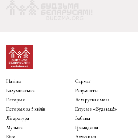
Навіны
Сармат
Калумністыка
Разумняты
Гісторыя
Беларуская мова
Гісторыя за 5 хвілін
Гатуем з «Будзьма!»
Літаратура
Забавы
Музыка
Грамадства
Кіно
Адукацыя