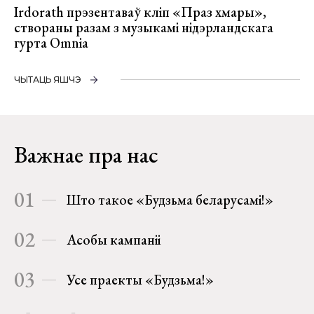
Irdorath прэзентаваў кліп «Праз хмары»,
створаны разам з музыкамі нідэрландскага
гурта Omnia
ЧЫТАЦЬ ЯШЧЭ
Важнае пра нас
01
Што такое «Будзьма беларусамі!»
02
Асобы кампаніі
03
Усе праекты «Будзьма!»