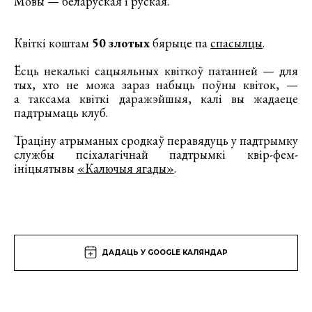
Мовы — беларуская і руская.
Квіткі коштам
50 злотых
бярыце па
спасылцы
.
Ёсць некалькі сацыяльных квіткоў патанней — для
тых, хто не можа зараз набыць поўны квіток, —
а таксама квіткі даражэйшыя, калі вы жадаеце
падтрымаць клуб.
Траціну атрыманых сродкаў перавядуць у падтрымку
службы псіхалагічнай падтрымкі квір-фем-
ініцыятывы
«Калючыя ягады»
.
ДАДАЦЬ У GOOGLE КАЛЯНДАР