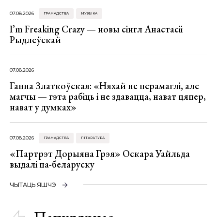
07.08.2026
ГРАМАДСТВА
МУЗЫКА
I’m Freaking Crazy — новы сінгл Анастасіі
Рыдлеўскай
07.08.2026
Ганна Златкоўская: «Няхай не перамаглі, але
магчы — гэта рабіць і не здавацца, нават цяпер,
нават у думках»
07.08.2026
ГРАМАДСТВА
ЛІТАРАТУРА
«Партрэт Дорыяна Грэя» Оскара Уайльда
выдалі па-беларуску
ЧЫТАЦЬ ЯШЧЭ