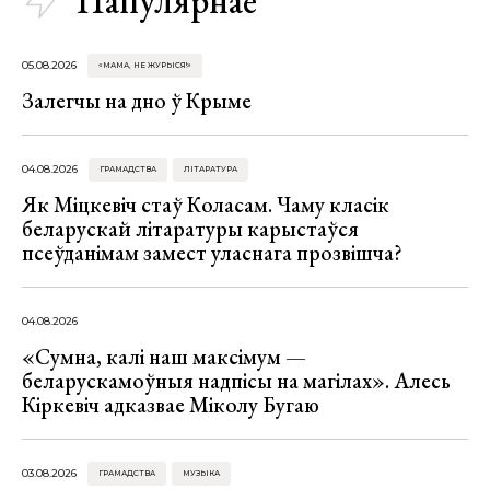
Папулярнае
05.08.2026
«МАМА, НЕ ЖУРЫСЯ!»
Залегчы на дно ў Крыме
04.08.2026
ГРАМАДСТВА
ЛІТАРАТУРА
Як Міцкевіч стаў Коласам. Чаму класік
беларускай літаратуры карыстаўся
псеўданімам замест уласнага прозвішча?
04.08.2026
«Сумна, калі наш максімум —
беларускамоўныя надпісы на магілах». Алесь
Кіркевіч адказвае Міколу Бугаю
03.08.2026
ГРАМАДСТВА
МУЗЫКА