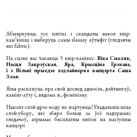
Абмяркуюць усе плёткі і скандалы вакол квір-
кам’юніці і выберуць самы slaaaay аўтыфіт (гледзячы
які fabric).
На сцэне вас чакаюць 5 квір-камікес:
Віка Смаляк,
Насця Закрэўская, Яра, Крысціна Грэкава,
і з Вільні прыедзе хэдлайнерка канцэрта Саша
Злая.
Яны раскажуць пра свой досвед адносін, дэйтынгаў,
камінг-аўту і, вядома ж, фемінізму.
Наконт слэй-дрэс-коду не жартуюць! Уладальнік:ніца
слэй-убору, які збярэ больш за ўсё падтрымкі
гледачоў, атрымае бясплатны квіток на наступны
канцэрт.