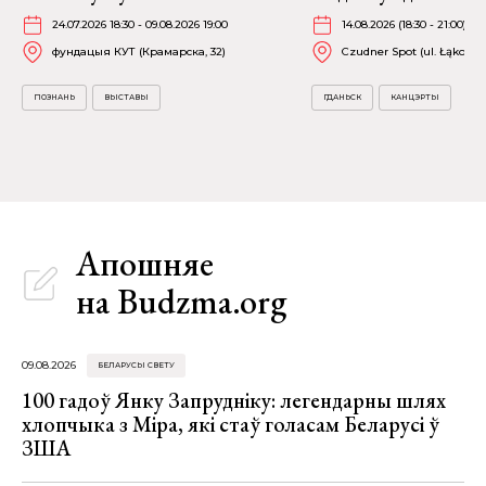
24.07.2026 18:30 - 09.08.2026 19:00
14.08.2026 (18:30 - 21:00)
фундацыя КУТ (Крамарска, 32)
Czudner Spot (ul. Łąkowa 
ПОЗНАНЬ
ВЫСТАВЫ
ГДАНЬСК
КАНЦЭРТЫ
Апошняе
на Budzma.org
09.08.2026
БЕЛАРУСЫ СВЕТУ
100 гадоў Янку Запрудніку: легендарны шлях
хлопчыка з Міра, які стаў голасам Беларусі ў
ЗША