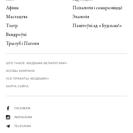
Афіша
Псіхалогія і самаразвіццё
Мастацтва
Экалогія
Тэатр
Паштоўкі ад «Будзьма!»
Вандроўкі
Трызуб і Пагоня
ШТО ТАКОЕ «БУДЗЬМА БЕЛАРУСАМІ!»
АСОБЫ КАМПАНІІ
УСЕ ПРАЕКТЫ «БУДЗЬМА!»
КАРТА САЙТА
FACEBOOK
INSTAGRAM
TELEGRAM