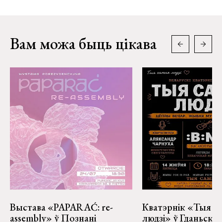
Вам можа быць цікава
Выстава «PAPARAĆ: re-
Кватэрнік «Тыя с
assembly» ў Познані
людзі» ў Гданьску