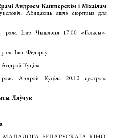
рамі Андрэем Кашперскім і Міхаілам
укеловіч. Абяцаюць яшчэ сюрпрыз для
, рэж. Ігар Чышчэня 17.00 «Галасы»,
, рэж. Іван Фёдараў
 Андрэй Куціла
 рэж. Андрэй Куціла 20.10 сустрэча
ыты Ляўчук
а
ЯД МАЛАДОГА БЕЛАРУСКАГА КІНО.