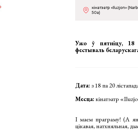
кінатэатр «Iluzjon» (Narb
50a)
Ужо ў пятніцу, 18 
фестываль беларуска
Дата:
з 18 па 20 лістапад
Месца:
кінатэатр «Iluzj
І маем праграму! (А ян
цікавая, натхняльная, д