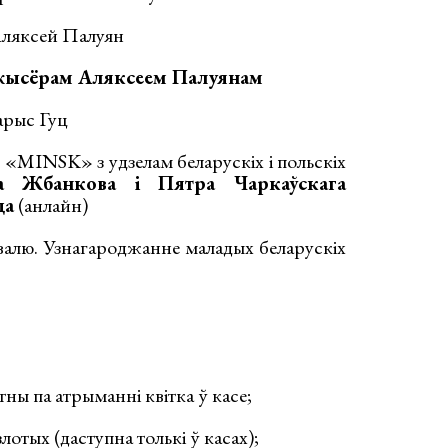
Аляксей Палуян
жысёрам Аляксеем Палуянам
арыс Гуц
м «MINSK» з удзелам беларускіх і польскіх
а Жбанкова і Пятра Чаркаўскага
ца
(анлайн)
валю. Узнагароджанне маладых беларускіх
ны па атрыманні квітка ў касе;
злотых (даступна толькі ў касах);