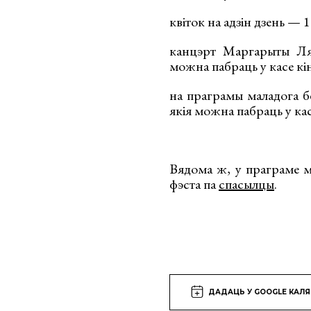
квіток на адзін дзень — 1
канцэрт Маргарыты Ляў
можна пабраць у касе кін
на праграмы маладога бе
якія можна пабраць у кас
Вядома ж, у праграме м
фэста па
спасылцы
.
ДАДАЦЬ У GOOGLE КАЛ