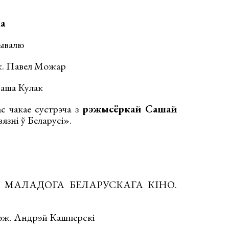
а
ывалю
ж. Павел Можар
Саша Кулак
ас чакае сустрэча з
рэжысёркай Сашай
язні ў Беларусі».
ЯД МАЛАДОГА БЕЛАРУСКАГА КІНО.
рэж. Андрэй Кашперскі