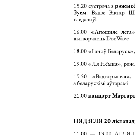
15.20 сустрэча з
рэжысё
Зуем
. Вядзе Віктар Ш
гледачоў!
16.00 «Апошняе лета»
вытворчасць DocWave
18.00 «І зноў Беларусь»
19.00 «Ля Нёмна», рэж.
19.50 «Вадохрышча»,
з беларускімі аўтарамі
21.00
канцэрт Маргар
НЯДЗЕЛЯ 20 лістапад
11.00 — 13.00 АГЛ