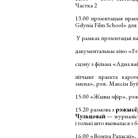
Частка 2
13.00 прэзентацыя прае
Gdynia Film School» для
У рамках прэзентацыі п
дакументальнае кіно «Fr
сцэну з фільма «Адна ва
пітчынг праекта карот
змена», рэж. Максім Буй
15.00 «Жывы эфір», рэж
15.20 размова з
рэжысёр
Чульцовай
— журналістк
і толькі што вызвалася з
16.00 «Возера Радасці»,