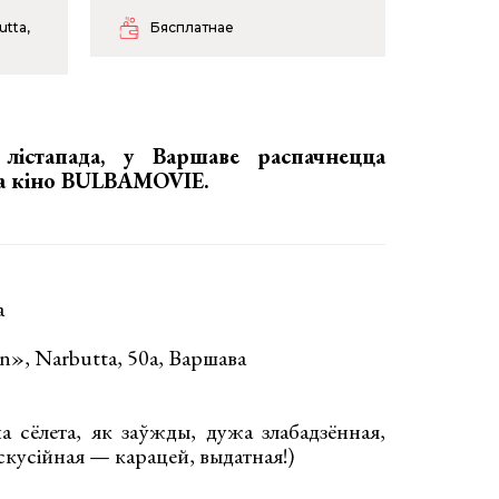
utta,
Бясплатнае
лістапада, у Варшаве распачнецца
га кіно BULBAMOVIE
.
а
on», Narbutta, 50a, Варшава
а сёлета, як заўжды, дужа злабадзённая,
ыскусійная — карацей, выдатная!)