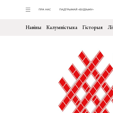
ПРА НАС
ПАДТРЫМАЙ «БУДЗЬМУ»
Навіны
Калумністыка
Гісторыя
Лі