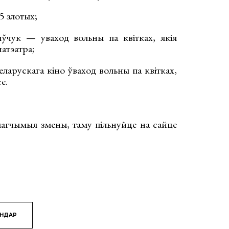
5 злотых;
чук — уваход вольны па квітках, якія
атэатра;
ларускага кіно ўваход вольны па квітках,
е.
агчымыя змены, таму пільнуйце на сайце
ЯНДАР