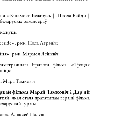
кта «Кінамост Беларусь | Школа Вайды |
 беларускіх рэжысёраў
акажуць:
eeride», рэж. Нэла Агрэніч;
йна», рэж. Марыся Ясіневіч
каметражнага ігравога фільма: «Трэцяя
ніцкі
. Мара Тамковіч
кай фільма Марай Тамковіч і Дар’яй
ай, якая стала прататыпам гераіні фільма
 беларускай турмы
 рэж. Аляксей Палуян