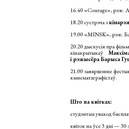
16.40 «Courage», рэж. 
18.20 сустрэча з
кінарэ
19.00 «MINSK», рэж. Б
20.20 дыскусія пра філь
кінакрытыкаў
Максім
і рэжысёра Барыса Гу
21.00 завяршэнне фесты
кмнематаграфістаў.
Што па квітках:
студэнтам уваход бясплат
квіток на ўсе 3 дні — 30 