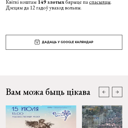
Квіткі коштам
149 злотых
бярыце па
спасылцы
.
Дзецям да 12 гадоў уваход вольны.
ДАДАЦЬ У GOOGLE КАЛЯНДАР
Вам можа быць цікава