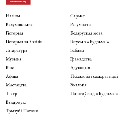
Навіны
Сармат
Калумністыка
Разумняты
Гісторыя
Беларуская мова
Гісторыя за 5 хвілін
Гатуем з «Будзьма!»
Літаратура
Забавы
Музыка
Грамадства
Кіно
Адукацыя
Афіша
Псіхалогія і самаразвіццё
Мастацтва
Экалогія
Тэатр
Паштоўкі ад «Будзьма!»
Вандроўкі
Трызуб і Пагоня