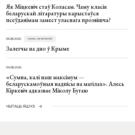
Як Міцкевіч стаў Коласам. Чаму класік
беларускай літаратуры карыстаўся
псеўданімам замест уласнага прозвішча?
05.08.2026
«МАМА, НЕ ЖУРЫСЯ!»
Залегчы на дно ў Крыме
04.08.2026
«Сумна, калі наш максімум —
беларускамоўныя надпісы на магілах». Алесь
Кіркевіч адказвае Міколу Бугаю
ЧЫТАЦЬ ЯШЧЭ