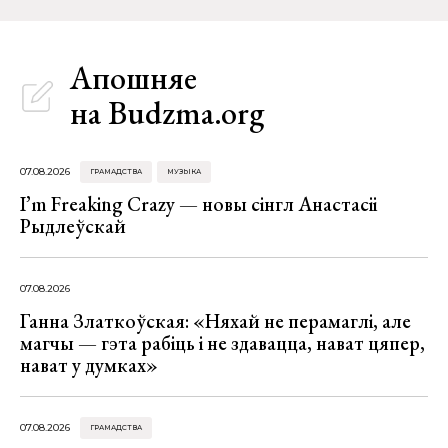
Апошняе
на Budzma.org
07.08.2026
ГРАМАДСТВА
МУЗЫКА
I’m Freaking Crazy — новы сінгл Анастасіі
Рыдлеўскай
07.08.2026
Ганна Златкоўская: «Няхай не перамаглі, але
магчы — гэта рабіць і не здавацца, нават цяпер,
нават у думках»
07.08.2026
ГРАМАДСТВА