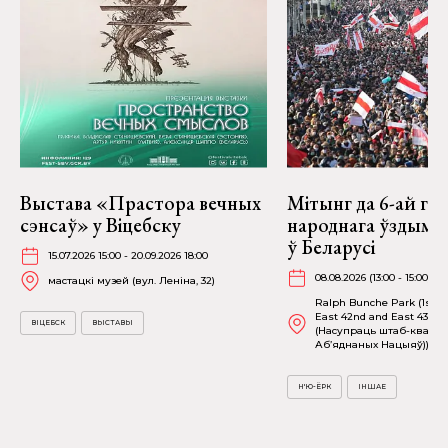
Выстава «Прастора вечных
Мітынг да 6-ай га
сэнсаў» у Віцебску
народнага ўздыму 
ў Беларусі
15.07.2026 15:00 - 20.09.2026 18:00
08.08.2026 (13:00 - 15:00)
мастацкі музей (вул. Леніна, 32)
Ralph Bunche Park (1st 
East 42nd and East 43rd S
ВІЦЕБСК
ВЫСТАВЫ
(Насупраць штаб-кватэр
Аб’яднаных Нацыяў))
Н'Ю-ЁРК
ІНШАЕ