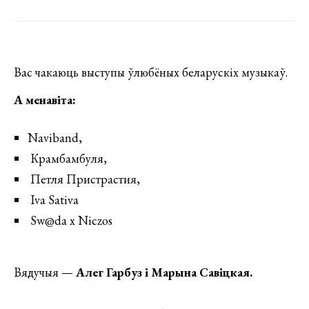
Вас чакаюць выступы ўлюбёных беларускіх музыкаў.
А менавіта:
Naviband,
Крамбамбуля,
Петля Пристрастия,
Iva Sativa
Sw@da x Niczos
Вядучыя —
Алег Гарбуз і Марына Савіцкая.