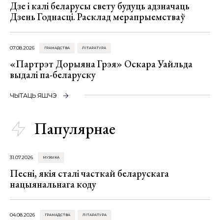
Дзе і калі беларусы свету будуць адзначаць
Дзень Годнасці. Расклад мерапрыемстваў
07.08.2026
ГРАМАДСТВА
ЛІТАРАТУРА
«Партрэт Дорыяна Грэя» Оскара Уайльда
выдалі па-беларуску
ЧЫТАЦЬ ЯШЧЭ
Папулярнае
31.07.2026
МУЗЫКА
Песні, якія сталі часткай беларускага
нацыянальнага коду
04.08.2026
ГРАМАДСТВА
ЛІТАРАТУРА