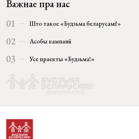
Важнае пра нас
01
Што такое «Будзьма беларусамі!»
02
Асобы кампаніі
03
Усе праекты «Будзьма!»