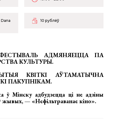
Ц Dana
10 рублёў
 ФЕСТЫВАЛЬ АДМЯНЯЕЦЦА ПА
РСТВА КУЛЬТУРЫ.
ЫТЫЯ КВІТКІ АЎТАМАТЫЧНА
КІ ПАКУПНІКАМ.
ка ў Мінску адбудзецца ці не адзіны
я ў жывых, —
«Нефільтраванае кіно».