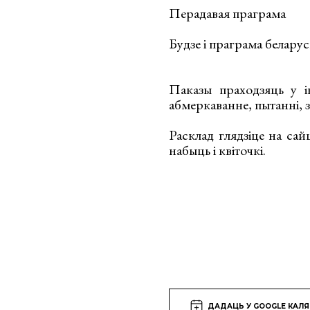
Перадавая праграма
Будзе і праграма беларус
Паказы праходзяць у 
абмеркаванне, пытанні, з
Расклад глядзіце на сай
набыць і квіточкі.
ДАДАЦЬ У GOOGLE КАЛ