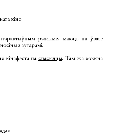
кага кіно.
інтэрактыўным рэжыме, маюць на ўвазе
носіны з аўтарамі.
це кінафэста па
спасылцы
. Там жа можна
ЯНДАР