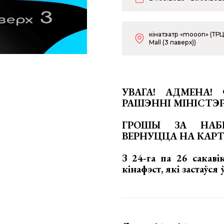
кінатэатр «mooon» (ТР
Mall (3 паверх))
УВАГА! АДМЕНА!
РАШЭННІ МІНІСТЭ
ГРОШЫ ЗА НАБ
ВЕРНУЦЦА НА КАРТ
З 24-га па 26 сакаві
кінафэст, які застаўс