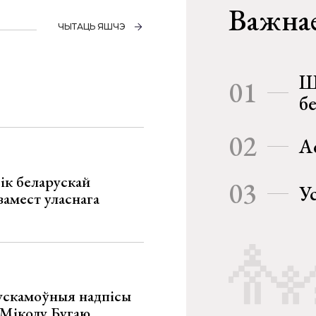
Важнае
ЧЫТАЦЬ ЯШЧЭ
Ш
01
б
02
А
ік беларускай
03
У
замест уласнага
ускамоўныя надпісы
е Міколу Бугаю