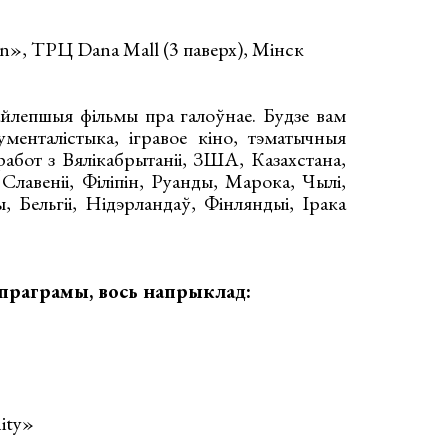
n», ТРЦ Dana Mall (3 паверх), Мінск
йлепшыя фільмы пра галоўнае. Будзе вам
кументалістыка, ігравое кіно, тэматычныя
работ з Вялікабрытаніі, ЗША, Казахстана,
, Славеніі, Філіпін, Руанды, Марока, Чылі,
ы, Бельгіі, Нідэрландаў, Фінляндыі, Ірака
праграмы, вось напрыклад:
ity»