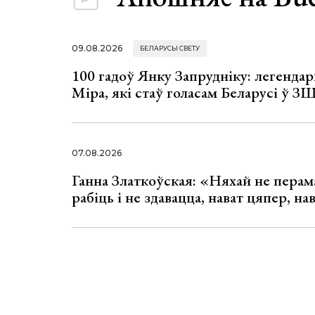
09.08.2026
БЕЛАРУСЫ СВЕТУ
100 гадоў Янку Запрудніку: легенда
Міра, які стаў голасам Беларусі ў З
07.08.2026
Ганна Златкоўская: «Няхай не перама
рабіць і не здавацца, нават цяпер, на