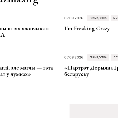
07.08.2026
ГРАМАДСТВА
МУ
рны шлях хлопчыка з
I’m Freaking Crazy —
ША
07.08.2026
ГРАМАДСТВА
ЛІТ
глі, але магчы — гэта
«Партрэт Дорыяна Гр
ват у думках»
беларуску