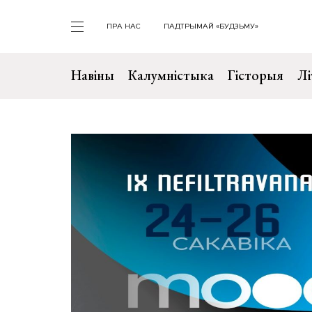
ПРА НАС
ПАДТРЫМАЙ «БУДЗЬМУ»
Навіны
Калумністыка
Гісторыя
Лі