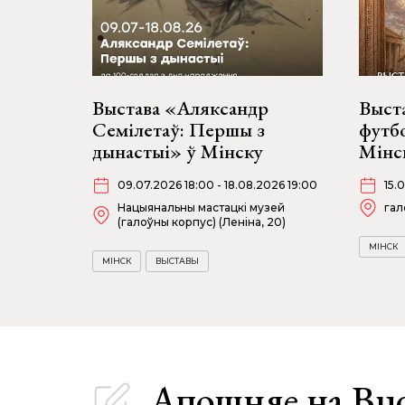
Выстава «Аляксандр
Выст
Семілетаў: Першы з
футбо
дынастыі» ў Мінску
Мінск
09.07.2026 18:00 - 18.08.2026 19:00
15.
Нацыянальны мастацкі музей
гал
(галоўны корпус) (Леніна, 20)
МІНСК
МІНСК
ВЫСТАВЫ
Апошняе
на Bu