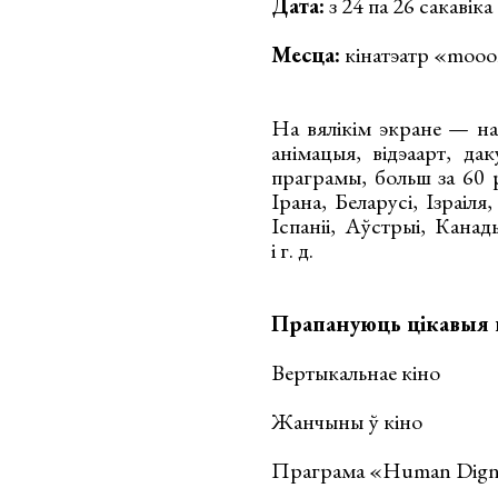
Дата:
з 24 па 26 сакавіка
Месца:
кінатэатр «mooo
На вялікім экране — на
анімацыя, відэаарт, да
праграмы, больш за 60 
Ірана, Беларусі, Ізраіля
Іспаніі, Аўстрыі, Канад
і г. д.
Прапануюць цікавыя 
Вертыкальнае кіно
Жанчыны ў кіно
Праграма «Human Dign