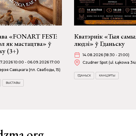
ава «FONART FEST:
Кватэрнік «Тыя самы
л як мастацтва» ў
людзі» ў Гданьску
у (3+)
14.08.2026 (18:30 - 21:00)
07.2026 10:00 - 06.09.2026 17:00
Czudner Spot (ul. Łąkowa 34
ерэя Савіцкага (пл. Свабоды, 15)
ГДАНЬСК
КАНЦЭРТЫ
ВЫСТАВЫ
dzma.org