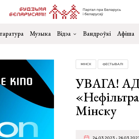
таратура
Музыка
Відэа
Вандроўкі
Афіша
МІНСК
ФЕСТЫВАЛІ
УВАГА! АД
«Нефільтра
Мінску
24.03.2023 - 26.03.202