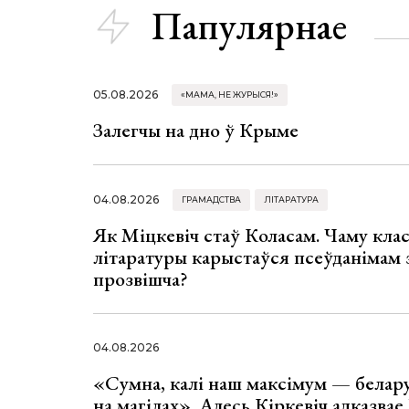
Папулярнае
05.08.2026
«МАМА, НЕ ЖУРЫСЯ!»
Залегчы на дно ў Крыме
04.08.2026
ГРАМАДСТВА
ЛІТАРАТУРА
Як Міцкевіч стаў Коласам. Чаму клас
літаратуры карыстаўся псеўданімам 
прозвішча?
04.08.2026
«Сумна, калі наш максімум — белар
на магілах». Алесь Кіркевіч адказва