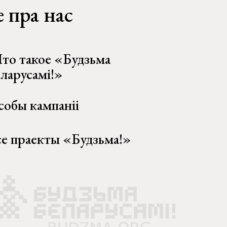
 пра нас
то такое «Будзьма
еларусамі!»
собы кампаніі
се праекты «Будзьма!»