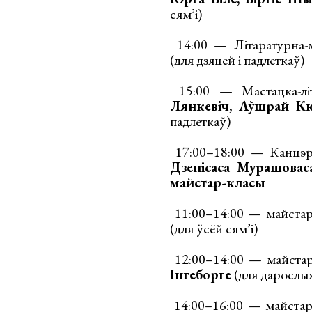
сям’і)
14:00 — Літаратурна-
(для дзяцей і падлеткаў)
15:00 — Мастацка-лі
Лянкевіч, Аўшрай Кю
падлеткаў)
17:00–18:00 — Канцэ
Дзенісаса Мурашоваса
майстар-класы
11:00–14:00 — майста
(для ўсёй сям’і)
12:00–14:00 — майстар
Інгеборге
(для дарослы
14:00–16:00 — майстар