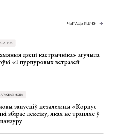
ЧЫТАЦЬ ЯШЧЭ
АРАТУРА
хмяныя дзеці кастрычніка» агучыла
оўкі «І пурпуровых ветразей
ЛАРУСКАЯ МОВА
 мовы запусціў незалежны «Корпус
кі збірае лексіку, якая не трапляе ў
 цэнзуру