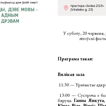
прастора «Sodas 2123»
(Vitebsko g. 23)
У суботу, 20 чэрвеня,
літоўскі фес
Праграма такая:
Вялікая зала
11:30 — Урачыстае адк
13:00 — Сустрэча з бела
бяруць
Ганна Янкута,
Юрга Віле, Віргіс Ш