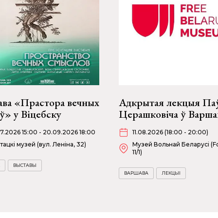
ава «Прастора вечных
Адкрытая лекцыя Па
ў» у Віцебску
Церашковіча ў Варша
07.2026 15:00 - 20.09.2026 18:00
11.08.2026 (18:00 - 20:00)
тацкі музей (вул. Леніна, 32)
Музей Вольнай Беларусі (Fo
11/1)
ВЫСТАВЫ
ВАРШАВА
ЛЕКЦЫІ