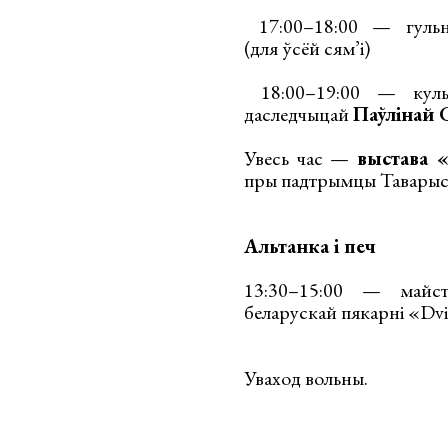
17:00–18:00 — гульні
(для ўсёй сям’і)
18:00–19:00 — культу
даследчыцай
Паўлінай 
Увесь час —
выстава 
пры падтрымцы Таварыс
Альтанка і печ
13:30–15:00 — майста
беларускай пякарні «Dvi 
Уваход вольны.