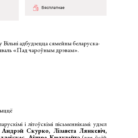
Бясплатнае
 у Вільні адбудзецца сямейны беларуска-
тываль «Пад чароўным дрэвам».
рыццё
рускімі і літоўскімі пісьменнікамі: удзел
 Андрэй Скурко, Лізавета Лянкевіч,
ыдлаўскас, Аўшра Кюдулайтэ
(для ўсёй