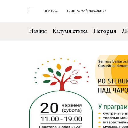
ПРА НАС
ПАДТРЫМАЙ «БУДЗЬМУ»
Навіны
Калумністыка
Гісторыя
Лі