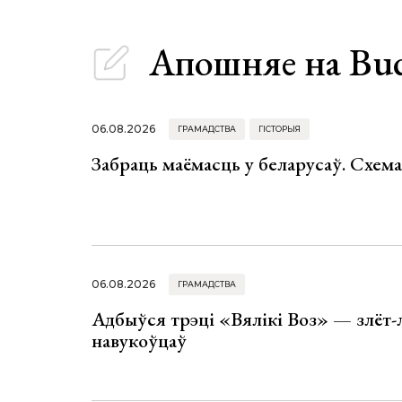
Апошняе
на Bu
06.08.2026
ГРАМАДСТВА
ГІСТОРЫЯ
Забраць маёмасць у беларусаў. Схем
06.08.2026
ГРАМАДСТВА
Адбыўся трэці «Вялікі Воз» — злёт-
навукоўцаў