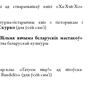
 ад стваральнікаў кнігі «Ха-Хэй-Хо»
рна-гістарычны квіз з гісторыкам і
Скурко
(для ўсёй сям’і)
«Вільня вачыма беларускіх мастакоў»
тва беларускай культуры
р-клас «Гатуем піцу!» ад літоўска-
Bandelės» (для ўсёй сям’і)