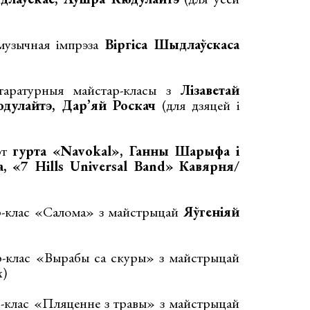
музычная імпрэза
Віргіса Шыдлаўскаса
таратурныя майстар-класы з
Лізаветай
дулайтэ, Дар’яй Роскач
(для дзяцей і
рт
гурта «Navokal», Ганны Шарыфа і
, «7 Hills Universal Band»
Кавярня/
р-клас «Салома» з майстрыцай
Яўгеніяй
-клас «Вырабы са скуры» з майстрыцай
х)
-клас «Пляценне з травы» з майстрыцай