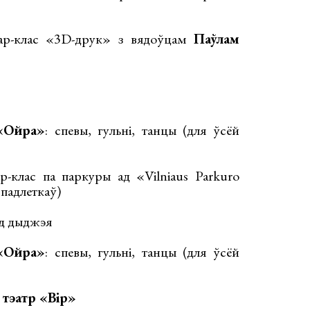
ар-клас «3D-друк» з вядоўцам
Паўлам
«Ойра»
: спевы, гульні, танцы (для ўсёй
-клас па паркуры ад «Vilniaus Parkuro
 падлеткаў)
ад дыджэя
«Ойра»
: спевы, гульні, танцы (для ўсёй
 тэатр «Вір»