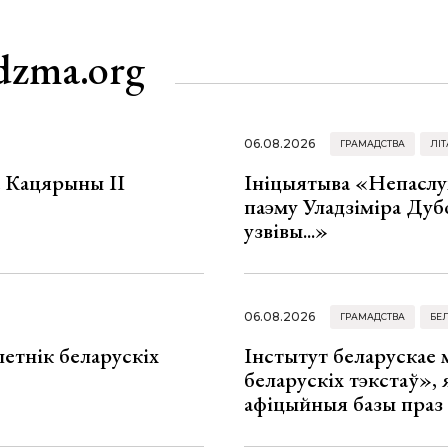
dzma.org
06.08.2026
ГРАМАДСТВА
ЛІТ
а Кацярыны ІІ
Ініцыятыва «Непаслу
паэму Уладзіміра Дуб
узвівы...»
06.08.2026
ГРАМАДСТВА
БЕ
летнік беларускіх
Інстытут беларускае
беларускіх тэкстаў», я
афіцыйныя базы праз