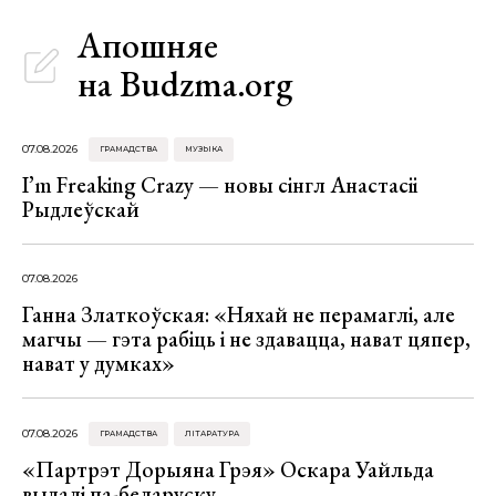
Апошняе
на Budzma.org
07.08.2026
ГРАМАДСТВА
МУЗЫКА
I’m Freaking Crazy — новы сінгл Анастасіі
Рыдлеўскай
07.08.2026
Ганна Златкоўская: «Няхай не перамаглі, але
магчы — гэта рабіць і не здавацца, нават цяпер,
нават у думках»
07.08.2026
ГРАМАДСТВА
ЛІТАРАТУРА
«Партрэт Дорыяна Грэя» Оскара Уайльда
выдалі па-беларуску