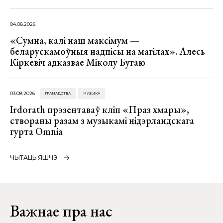
04.08.2026
«Сумна, калі наш максімум —
беларускамоўныя надпісы на магілах». Алесь
Кіркевіч адказвае Міколу Бугаю
03.08.2026
ГРАМАДСТВА
МУЗЫКА
Irdorath прэзентаваў кліп «Праз хмары»,
створаны разам з музыкамі нідэрландскага
гурта Omnia
ЧЫТАЦЬ ЯШЧЭ
Важнае пра нас