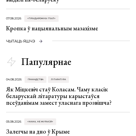
07.08.2026
«ПРЫДАРОЖНЫ ПЫЛ»
Кропка ў нацыянальным мазахізме
ЧЫТАЦЬ ЯШЧЭ
Папулярнае
04.08.2026
ГРАМАДСТВА
ЛІТАРАТУРА
Як Міцкевіч стаў Коласам. Чаму класік
беларускай літаратуры карыстаўся
псеўданімам замест уласнага прозвішча?
05.08.2026
«МАМА, НЕ ЖУРЫСЯ!»
Залегчы на дно ў Крыме