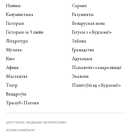
Навіны
Сармат
Калумністыка
Разумняты
Гісторыя
Беларуская мова
Гісторыя за 5 хвілін
Гатуем з «Будзьма!»
Літаратура
Забавы
Музыка
Грамадства
Кіно
Адукацыя
Афіша
Псіхалогія і самаразвіццё
Мастацтва
Экалогія
Тэатр
Паштоўкі ад «Будзьма!»
Вандроўкі
Трызуб і Пагоня
ШТО ТАКОЕ «БУДЗЬМА БЕЛАРУСАМІ!»
АСОБЫ КАМПАНІІ