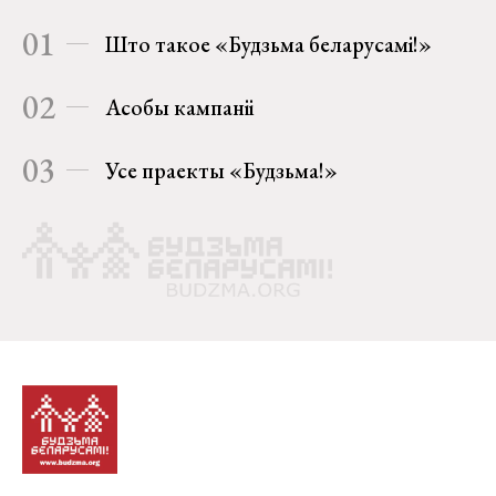
01
Што такое «Будзьма беларусамі!»
02
Асобы кампаніі
03
Усе праекты «Будзьма!»