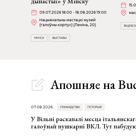
дынастыі» ў Мінску
15.
09.07.2026 18:00 - 18.08.2026 19:00
мас
Нацыянальны мастацкі музей
(галоўны корпус) (Леніна, 20)
ВІЦЕБСК
МІНСК
ВЫСТАВЫ
Апошняе
на Bu
07.08.2026
ГРАМАДСТВА
ГІСТОРЫЯ
У Вільні раскапалі месца італьянскага
галоўнай пушкарні ВКЛ. Тут пабуду