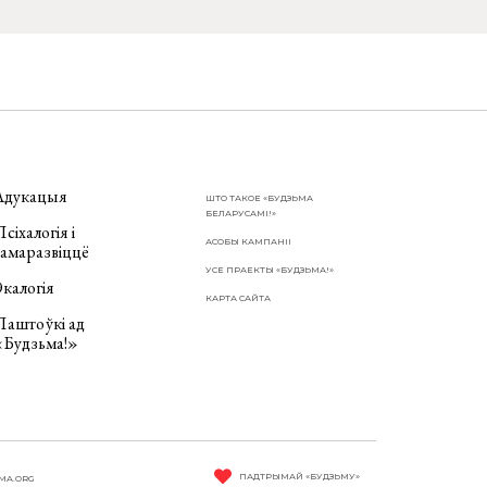
Адукацыя
ШТО ТАКОЕ «БУДЗЬМА
БЕЛАРУСАМІ!»
сіхалогія і
АСОБЫ КАМПАНІІ
самаразвіццё
УСЕ ПРАЕКТЫ «БУДЗЬМА!»
калогія
КАРТА САЙТА
Паштоўкі ад
«Будзьма!»
ПАДТРЫМАЙ «БУДЗЬМУ»
MA.ORG