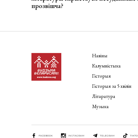
прозвішча?
Навіны
Калумністыка
Гісторыя
Гісторыя за 5 хвілін
Літаратура
Музыка
FACEBOOK
INSTAGRAM
TELEGRAM
TIKTO