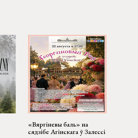
«Вяргіневы баль» на
сядзібе Агінскага ў Залессі