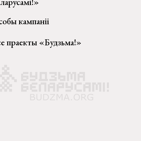
еларусамі!»
собы кампаніі
се праекты «Будзьма!»