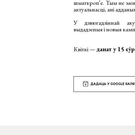
шматкроп’е. Тым не мен
актуальнасці, ані адданы
У дзвюгадзіннай ак
выдадзеныя і новыя кампа
Квіткі —
данат у 15 еўр
ДАДАЦЬ У GOOGLE КАЛ