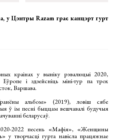
ка, у Цэнтры Razam
грае канцэрт гурт
зных краінах у выніку рэвалюцыі 2020,
Еўропе і здзейсніць міні-тур па трох
сток, Варшава.
ранёны альбом» (2019), ловіш сябе
ыя ў ім песні быццам вешчавалі будучыя
пачуванні беларусаў.
2020-2022 песень «Мафія», «Женщины
ь» у творчасці гурта навісла працяжнае