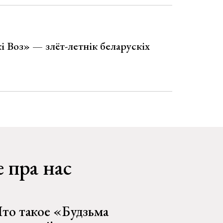
і Воз» — злёт-летнік беларускіх
 пра нас
то такое «Будзьма