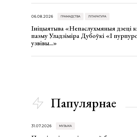
06.08.2026
ГРАМАДСТВА
ЛІТАРАТУРА
Ініцыятыва «Непаслухмяныя дзеці к
паэму Уладзіміра Дубоўкі «І пурпур
узвівы...»
Папулярнае
31.07.2026
МУЗЫКА