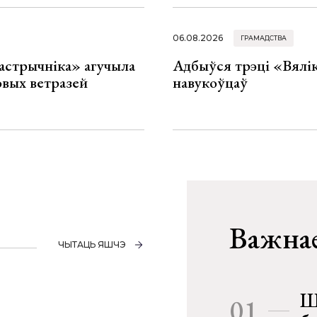
06.08.2026
ГРАМАДСТВА
астрычніка» агучыла
Адбыўся трэці «Вялік
овых ветразей
навукоўцаў
Важнае
ЧЫТАЦЬ ЯШЧЭ
Ш
01