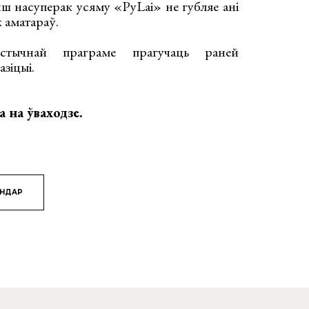
ш насуперак усяму «PyLai» не губляе ані
х аматараў.
устычнай праграме прагучаць раней
зіцыі.
а на ўваходзе.
ЯНДАР