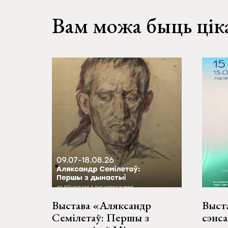
Вам можа быць цік
Выстава «Аляксандр
Выст
Семілетаў: Першы з
сэнса