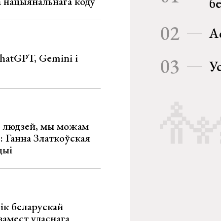
га нацыянальнага коду
б
02
А
hatGPT, Gemini і
03
У
х людзей, мы можам
»: Ганна Златкоўская
цыі
ік беларускай
замест уласнага