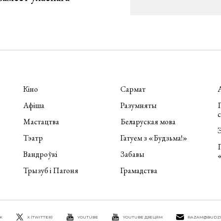
Кіно
Сармат
Афіша
Разумняты
П
Мастацтва
Беларуская мова
Э
Тэатр
Гатуем з «Будзьма!»
Вандроўкі
Забавы
Трызуб і Пагоня
Грамадства
K
X (TWITTER)
YOUTUBE
YOUTUBE ДЗЕЦЯМ
RAZAM@BUDZ