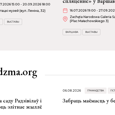
спляценне» ў Варшав
07.2026 15:00 - 20.09.2026 18:00
16.07.2026 19:00 - 27.09.202
тацкі музей (вул. Леніна, 32)
Zachęta Narodowa Galeria Sz
(Plac Małachowskiego 3)
ВЫСТАВЫ
ВАРШАВА
ВЫСТАВЫ
dzma.org
06.08.2026
ГРАМАДСТВА
ГІС
 саду Радзівілаў і
Забраць маёмасць у б
юць элітнае жыллё