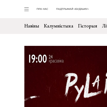
ПРА НАС
ПАДТРЫМАЙ «БУДЗЬМУ»
Навіны
Калумністыка
Гісторыя
Лі