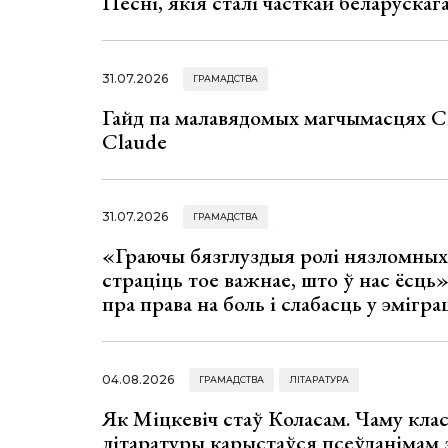
Песні, якія сталі часткай беларуска
31.07.2026
ГРАМАДСТВА
Гайд па малавядомых магчымасцях C
Claude
31.07.2026
ГРАМАДСТВА
«Граючы бязглуздыя ролі нязломны
страціць тое важнае, што ў нас ёсць
пра права на боль і слабасць у эмігра
04.08.2026
ГРАМАДСТВА
ЛІТАРАТУРА
Як Міцкевіч стаў Коласам. Чаму клас
літаратуры карыстаўся псеўданімам 