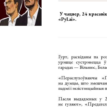
У чацвер, 24 красаві
«PyLai»
.
Гурт, раскіданы па ро
урэшце сустрэнецца ў 
гарадах — Вільнюс, Бела
«Пераслухоўваючы «Г
на думцы, што змешчан
падзеі і экзістэнцыйныя 
Пасля выдадзеных у 
не гуляют», «Предател