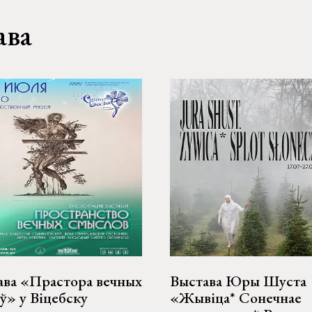
ава
ава «Прастора вечных
Выстава Юры Шуста
ў» у Віцебску
«Жывіца* Сонечнае