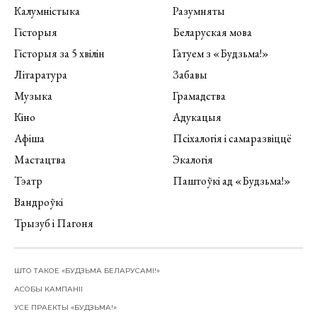
Калумністыка
Разумняты
Гісторыя
Беларуская мова
Гісторыя за 5 хвілін
Гатуем з «Будзьма!»
Літаратура
Забавы
Музыка
Грамадства
Кіно
Адукацыя
Афіша
Псіхалогія і самаразвіццё
Мастацтва
Экалогія
Тэатр
Паштоўкі ад «Будзьма!»
Вандроўкі
Трызуб і Пагоня
ШТО ТАКОЕ «БУДЗЬМА БЕЛАРУСАМІ!»
АСОБЫ КАМПАНІІ
УСЕ ПРАЕКТЫ «БУДЗЬМА!»