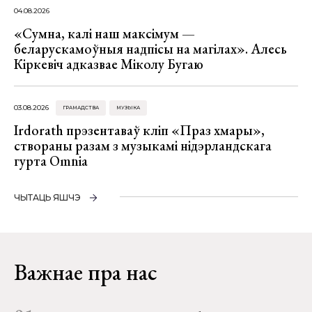
04.08.2026
«Сумна, калі наш максімум —
беларускамоўныя надпісы на магілах». Алесь
Кіркевіч адказвае Міколу Бугаю
03.08.2026
ГРАМАДСТВА
МУЗЫКА
Irdorath прэзентаваў кліп «Праз хмары»,
створаны разам з музыкамі нідэрландскага
гурта Omnia
ЧЫТАЦЬ ЯШЧЭ
Важнае пра нас