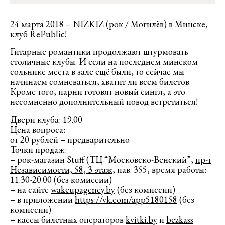
24 марта 2018 –
NIZKIZ
(рок / Могилёв) в Минске,
клуб
RePublic
!
Гитарные романтики продолжают штурмовать
столичные клубы. И если на последнем минском
сольнике места в зале ещё были, то сейчас мы
начинаем сомневаться, хватит ли всем билетов.
Кроме того, парни готовят новый сингл, а это
несомненно дополнительный повод встретиться!
Двери клуба: 19.00
Цена вопроса:
от 20 рублей – предварительно
Точки продаж:
– рок-магазин Stuff (ТЦ “Московско-Венский”,
пр-т
Независимости, 58, 3 этаж
, пав. 355, время работы:
11.30-20.00 (без комиссии)
– на сайте
wakeupagency.by
(без комиссии)
– в приложении
https://vk.com/app5
180158
(без
комиссии)
– кассы билетных операторов
k
vitki.by
и
bezkass