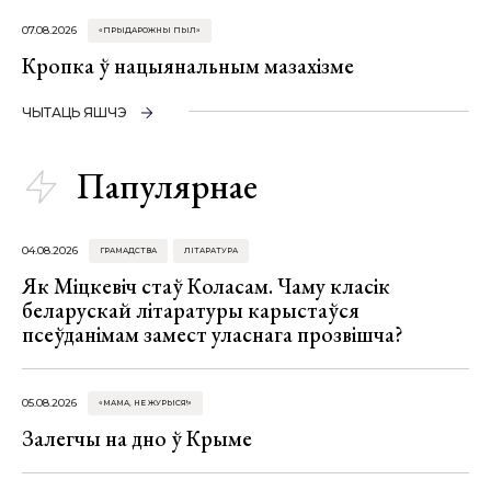
07.08.2026
«ПРЫДАРОЖНЫ ПЫЛ»
Кропка ў нацыянальным мазахізме
ЧЫТАЦЬ ЯШЧЭ
Папулярнае
04.08.2026
ГРАМАДСТВА
ЛІТАРАТУРА
Як Міцкевіч стаў Коласам. Чаму класік
беларускай літаратуры карыстаўся
псеўданімам замест уласнага прозвішча?
05.08.2026
«МАМА, НЕ ЖУРЫСЯ!»
Залегчы на дно ў Крыме