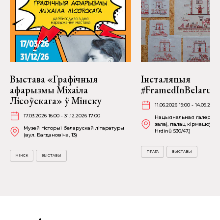
Выстава «Графічныя
Інсталяцыя
афарызмы Міхаіла
#FramedInBelarus 
Лісоўскага» ў Мінску
11.06.2026 19:00 - 14.09.2026
17.03.2026 16:00 - 31.12.2026 17:00
Нацыянальная галерэя П
зала), палац кірмашоў (
Музей гісторыі беларускай літаратуры
Hrdinů 530/47,)
(вул. Багдановіча, 13)
ПРАГА
ВЫСТАВЫ
МІНСК
ВЫСТАВЫ