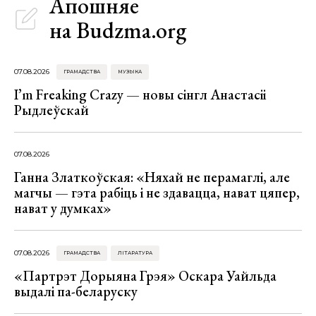
Апошняе
на Budzma.org
07.08.2026
ГРАМАДСТВА
МУЗЫКА
I’m Freaking Crazy — новы сінгл Анастасіі
Рыдлеўскай
07.08.2026
Ганна Златкоўская: «Няхай не перамаглі, але
магчы — гэта рабіць і не здавацца, нават цяпер,
нават у думках»
07.08.2026
ГРАМАДСТВА
ЛІТАРАТУРА
«Партрэт Дорыяна Грэя» Оскара Уайльда
выдалі па-беларуску