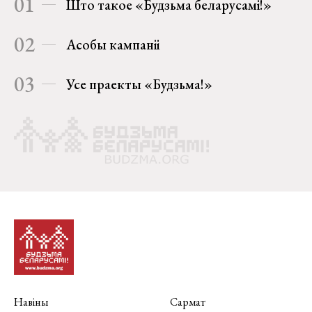
01
Што такое «Будзьма беларусамі!»
02
Асобы кампаніі
03
Усе праекты «Будзьма!»
Навіны
Сармат