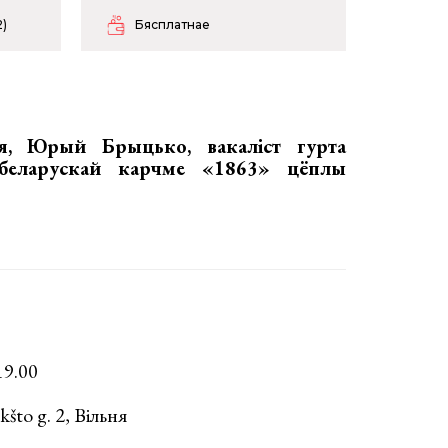
2)
Бясплатнае
ня,
Юрый Брыцько, вакаліст гурта
 беларускай карчме «1863» цёплы
19.00
što g. 2, Вільня