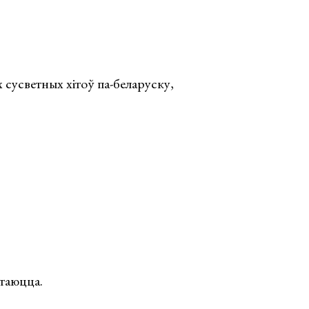
 сусветных хітоў па-беларуску,
ітаюцца.