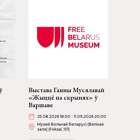
ў
Выстава Ганны Мусялавай
«Жыццё на скрынях» ў
Варшаве
25.08.2026 18:00 - 11.09.2026 20:00
Музей Вольнай Беларусі (Вялікая
заля) (Foksal, 11/1)