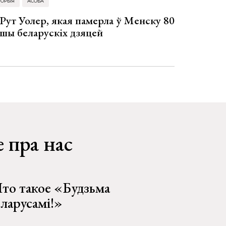
ТОРЫЯ
АСОБА
Рут Уолер, якая памерла ў Менску 80
ўшы беларускіх дзяцей
 пра нас
то такое «Будзьма
еларусамі!»