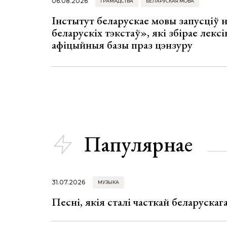
06.08.2026
ГРАМАДСТВА
БЕЛАРУСКАЯ МОВА
Інстытут беларускае мовы запусціў
беларускіх тэкстаў», які збірае лексі
афіцыйныя базы праз цэнзуру
Папулярнае
31.07.2026
МУЗЫКА
Песні, якія сталі часткай беларуска