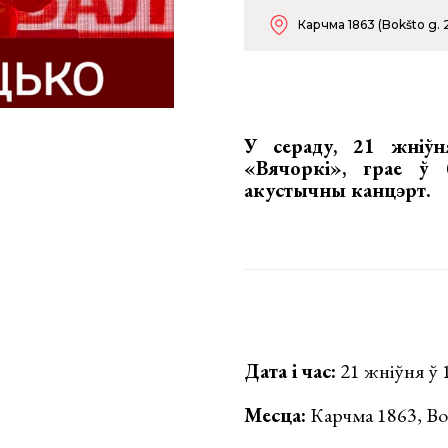
Карчма 1863 (Bokšto g. 
У сераду, 21 жніў
«Вячоркі», грае ў
акустычны канцэрт
.
Дата і час:
21 жніўня ў 
Месца:
Карчма 1863, Bok