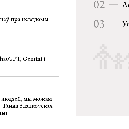
02
А
мінаў пра невядомы
03
У
hatGPT, Gemini і
х людзей, мы можам
»: Ганна Златкоўская
цыі