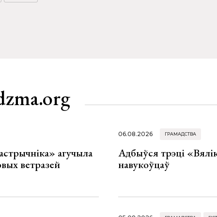
dzma.org
06.08.2026
ГРАМАДСТВА
астрычніка» агучыла
Адбыўся трэці «Вялік
овых ветразей
навукоўцаў