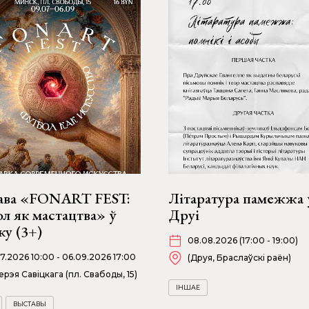
ава «FONART FEST:
Літаратура памежжа 
л як мастацтва» ў
Друі
у (3+)
08.08.2026 (17:00 - 19:00)
07.2026 10:00 - 06.09.2026 17:00
(Друя, Браслаўскі раён)
ерэя Савіцкага (пл. Свабоды, 15)
ІНШАЕ
ВЫСТАВЫ