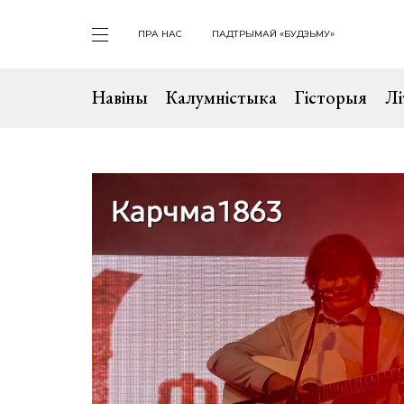
ПРА НАС
ПАДТРЫМАЙ «БУДЗЬМУ»
Навіны
Калумністыка
Гісторыя
Лі