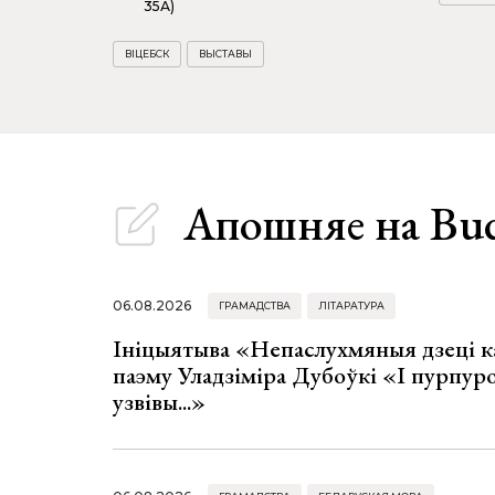
35А)
ВІЦЕБСК
ВЫСТАВЫ
Апошняе
на Bu
06.08.2026
ГРАМАДСТВА
ЛІТАРАТУРА
Ініцыятыва «Непаслухмяныя дзеці к
паэму Уладзіміра Дубоўкі «І пурпур
узвівы...»