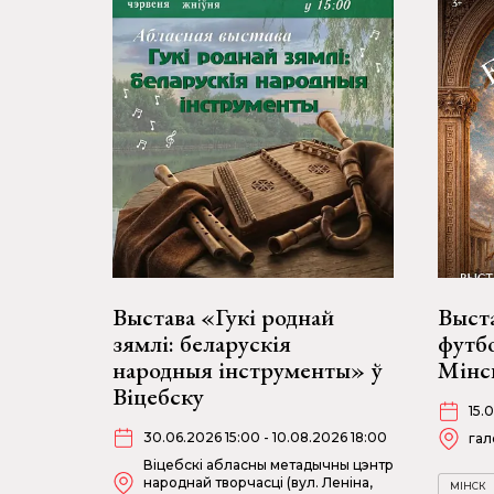
Выстава «Гукі роднай
Выст
зямлі: беларускія
футбо
народныя інструменты» ў
Мінск
Віцебску
15.
30.06.2026 15:00 - 10.08.2026 18:00
гал
Віцебскі абласны метадычны цэнтр
народнай творчасці (вул. Леніна,
МІНСК