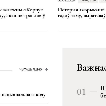
05.08.2026
ГРАМАДСТВА
ГІС
 незалежны «Корпус
Гісторыя амэрыканкі 
ку, якая не трапляе ў
гадоў таму, выратава
Важнае
ЧЫТАЦЬ ЯШЧЭ
Ш
01
га нацыянальнага коду
б