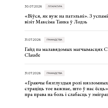
30.07.2026
ЛІТАРАТУРА
«Віўся, як вуж на патэльні». З успа
візіт Максіма Танка ў Лодзь
31.07.2026
ГРАМАДСТВА
Гайд па малавядомых магчымасцях C
Claude
31.07.2026
ГРАМАДСТВА
«Граючы бязглуздыя ролі нязломны
страціць тое важнае, што ў нас ёсць
пра права на боль і слабасць у эмігра