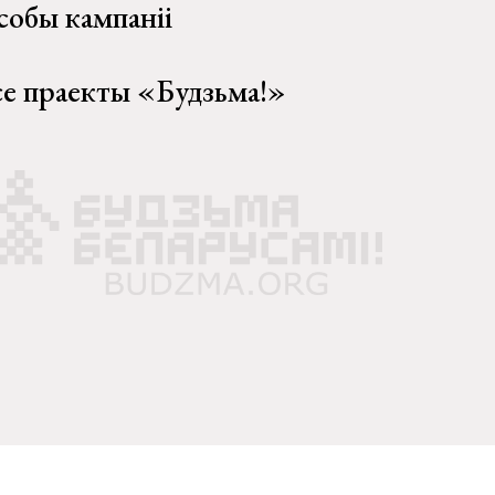
собы кампаніі
се праекты «Будзьма!»