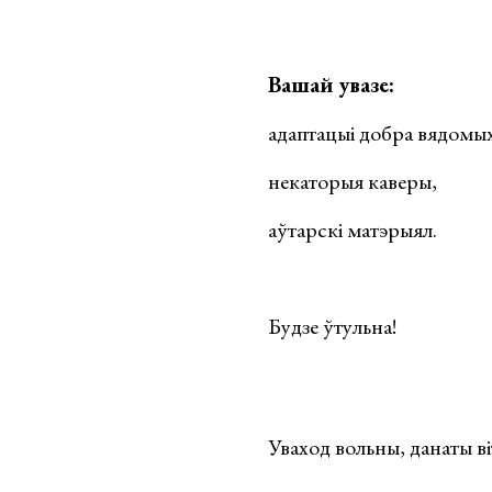
Вашай увазе:
адаптацыі добра вядомых
некаторыя каверы,
аўтарскі матэрыял.
Будзе ўтульна!
Уваход вольны, данаты в