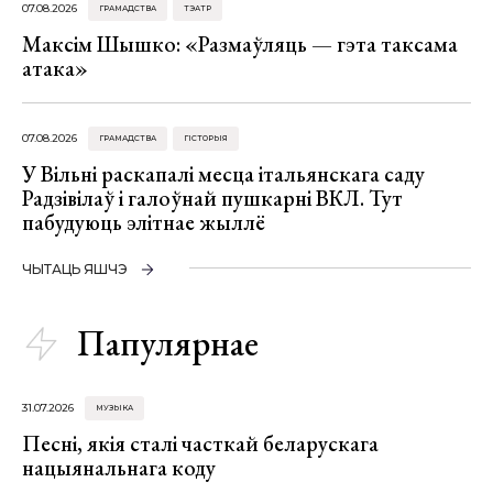
07.08.2026
ГРАМАДСТВА
ТЭАТР
Максім Шышко: «Размаўляць — гэта таксама
атака»
07.08.2026
ГРАМАДСТВА
ГІСТОРЫЯ
У Вільні раскапалі месца італьянскага саду
Радзівілаў і галоўнай пушкарні ВКЛ. Тут
пабудуюць элітнае жыллё
ЧЫТАЦЬ ЯШЧЭ
Папулярнае
31.07.2026
МУЗЫКА
Песні, якія сталі часткай беларускага
нацыянальнага коду