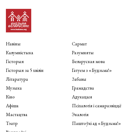
Навіны
Сармат
Калумністыка
Разумняты
Гісторыя
Беларуская мова
Гісторыя за 5 хвілін
Гатуем з «Будзьма!»
Літаратура
Забавы
Музыка
Грамадства
Кіно
Адукацыя
Афіша
Псіхалогія і самаразвіццё
Мастацтва
Экалогія
Тэатр
Паштоўкі ад «Будзьма!»