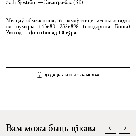
Seth Sjöström — Электра-бас (SE)
Месцаў абмежавана, то замаўляйце месцы загадзя
па нумары +43680 2386898 (спадарыня Ганна)
Уваход —
donation ад 10 еўра
.
ДАДАЦЬ У GOOGLE КАЛЯНДАР
Вам можа быць цікава