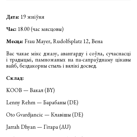
Дата:
19 жніўня
Час:
18.00 (час мясцовы)
Месца:
Frau Mayer, Rudolfsplatz 12, Вена
Вас чакае мікс джазу, авангарду і соўла, сучаснасці
і традыцыі, памножаных на па-сапраўднаму цікавы
вайб, бездакорны стыль і вялікі досвед.
Склад:
KOOB — Вакал (BY)
Lenny Rehm — Барабаны (DE)
Oto Gvardjancic — Клавішы (DE)
Jarrah Dhyan — Гітара (AU)