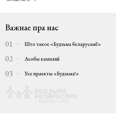
Важнае пра нас
01
Што такое «Будзьма беларусамі!»
02
Асобы кампаніі
03
Усе праекты «Будзьма!»