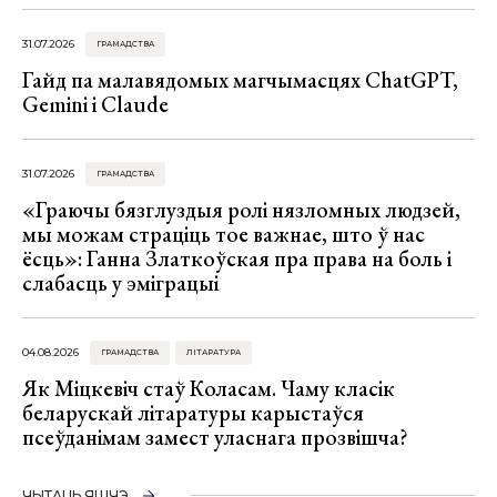
31.07.2026
ГРАМАДСТВА
Гайд па малавядомых магчымасцях ChatGPT,
Gemini і Claude
31.07.2026
ГРАМАДСТВА
«Граючы бязглуздыя ролі нязломных людзей,
мы можам страціць тое важнае, што ў нас
ёсць»: Ганна Златкоўская пра права на боль і
слабасць у эміграцыі
04.08.2026
ГРАМАДСТВА
ЛІТАРАТУРА
Як Міцкевіч стаў Коласам. Чаму класік
беларускай літаратуры карыстаўся
псеўданімам замест уласнага прозвішча?
ЧЫТАЦЬ ЯШЧЭ