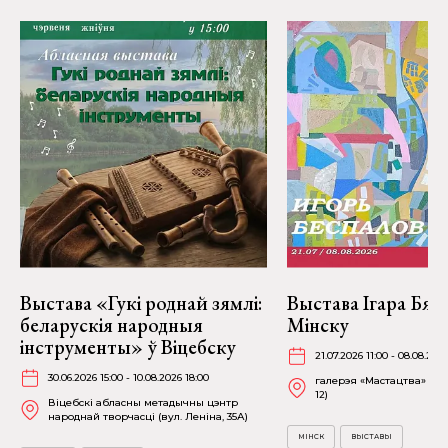
Выстава «Гукі роднай зямлі:
Выстава Ігара Бяс
беларускія народныя
Мінску
інструменты» ў Віцебску
21.07.2026 11:00 - 08.08.202
30.06.2026 15:00 - 10.08.2026 18:00
галерэя «Мастацтва» (пр
12)
Віцебскі абласны метадычны цэнтр
народнай творчасці (вул. Леніна, 35А)
МІНСК
ВЫСТАВЫ