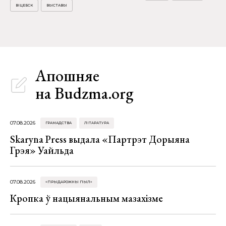
ВІЦЕБСК
ВЫСТАВЫ
Апошняе
на Budzma.org
07.08.2026
ГРАМАДСТВА
ЛІТАРАТУРА
Skaryna Press выдала «Партрэт Дорыяна
Грэя» Уайльда
07.08.2026
«ПРЫДАРОЖНЫ ПЫЛ»
Кропка ў нацыянальным мазахізме