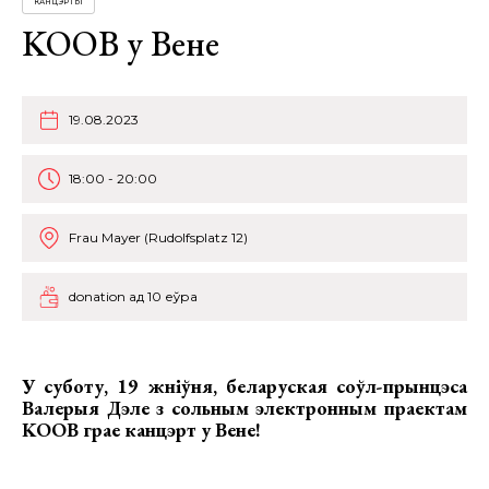
КАНЦЭРТЫ
KOOB у Вене
19.08.2023
18:00 - 20:00
Frau Mayer (Rudolfsplatz 12)
donation ад 10 еўра
У суботу, 19 жніўня, беларуская соўл-прынцэса
Валерыя Дэле з сольным электронным праектам
KOOB грае канцэрт у Вене!